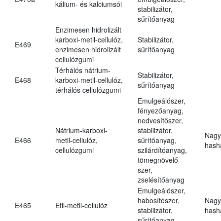
kálium- és kalciumsói
stabilizátor,
sűrítőanyag
Enzimesen hidrolizált
karboxi-metil-cellulóz,
Stabilizátor,
E469
enzimesen hidrolizált
sűrítőanyag
cellulózgumi
Térhálós nátrium-
Stabilizátor,
E468
karboxi-metil-cellulóz,
sűrítőanyag
térhálós cellulózgumi
Emulgeálószer,
fényezőanyag,
nedvesítőszer,
Nátrium-karboxi-
stabilizátor,
Nagy
E466
metil-cellulóz,
sűrítőanyag,
hasha
cellulózgumi
szilárdítóanyag,
tömegnövelő
szer,
zselésítőanyag
Emulgeálószer,
habosítószer,
Nagy
E465
Etil-metil-cellulóz
stabilizátor,
hasha
sűrítőanyag