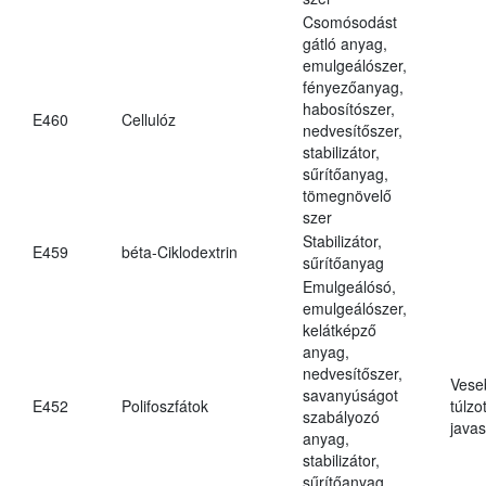
Csomósodást
gátló anyag,
emulgeálószer,
fényezőanyag,
habosítószer,
E460
Cellulóz
nedvesítőszer,
stabilizátor,
sűrítőanyag,
tömegnövelő
szer
Stabilizátor,
E459
béta-Ciklodextrin
sűrítőanyag
Emulgeálósó,
emulgeálószer,
kelátképző
anyag,
nedvesítőszer,
Vese
savanyúságot
E452
Polifoszfátok
túlzo
szabályozó
javas
anyag,
stabilizátor,
sűrítőanyag,