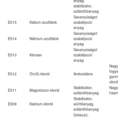
anyag,
stabilizátor,
szilárdítóanyag
Savanyúságot
E515
Kálium-szulfátok
szabályozó
anyag
Savanyúságot
E514
Nátrium-szulfátok
szabályozó
anyag
Savanyúságot
E513
Kénsav
szabályozó
anyag
Nagy
fogy
E512
Ón(II)-klorid
Antioxidáns
gyom
okoz
Stabilizátor,
Nagy
E511
Magnézium-klorid
szilárdítóanyag
hasm
Stabilizátor,
E509
Kalcium-klorid
sűrítőanyag,
szilárdítóanyag
Ízfokozó,