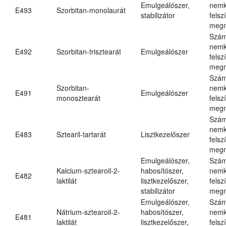
Emulgeálószer,
nemk
E493
Szorbitan-monolaurát
stabilizátor
felsz
megn
Szám
nemk
E492
Szorbitan-trisztearát
Emulgeálószer
felsz
megn
Szám
Szorbitan-
nemk
E491
Emulgeálószer
monosztearát
felsz
megn
Szám
nemk
E483
Sztearil-tartarát
Lisztkezelőszer
felsz
megn
Emulgeálószer,
Szám
Kalcium-sztearoil-2-
habosítószer,
nemk
E482
laktilát
lisztkezelőszer,
felsz
stabilizátor
megn
Emulgeálószer,
Szám
Nátrium-sztearoil-2-
habosítószer,
nemk
E481
laktilát
lisztkezelőszer,
felsz