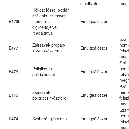
stabilizátor
megn
Hőkezeléssel oxidált
szójaolaj zsírsavak
E479b
mono- és
Emulgeálószer
digliceridjeivel
reagáltatva
Szám
Zsírsavak propán-
nemk
E477
Emulgeálószer
1,2-diol-észterei
felsz
megn
Szám
Poliglicerin-
nemk
E476
Emulgeálószer
poliricinoleát
felsz
megn
Szám
Zsírsavak
nemk
E475
Emulgeálószer
poliglicerin-észterei
felsz
megn
Szám
nemk
E474
Szaharózgliceridek
Emulgeálószer
felsz
megn