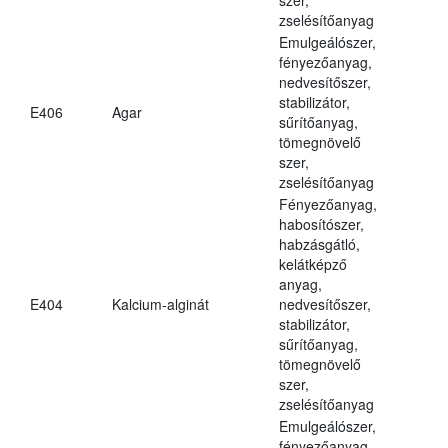
zselésítőanyag
Emulgeálószer,
fényezőanyag,
nedvesítőszer,
stabilizátor,
E406
Agar
sűrítőanyag,
tömegnövelő
szer,
zselésítőanyag
Fényezőanyag,
habosítószer,
habzásgátló,
kelátképző
anyag,
E404
Kalcium-alginát
nedvesítőszer,
stabilizátor,
sűrítőanyag,
tömegnövelő
szer,
zselésítőanyag
Emulgeálószer,
fényezőanyag,