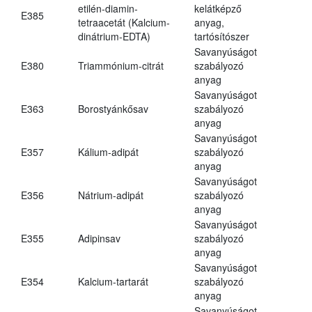
etilén-diamin-
kelátképző
E385
tetraacetát (Kalcium-
anyag,
dinátrium-EDTA)
tartósítószer
Savanyúságot
E380
Triammónium-citrát
szabályozó
anyag
Savanyúságot
E363
Borostyánkősav
szabályozó
anyag
Savanyúságot
E357
Kálium-adipát
szabályozó
anyag
Savanyúságot
E356
Nátrium-adipát
szabályozó
anyag
Savanyúságot
E355
Adipinsav
szabályozó
anyag
Savanyúságot
E354
Kalcium-tartarát
szabályozó
anyag
Savanyúságot