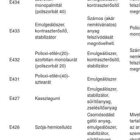
E434
monopalmitát
kontraszterősítő
felsz
(poliszorbát 40)
megn
Számos (akár
Emulgeálószer,
nemkívánatos)
Polio
E433
kontraszterősítő,
anyag
mono
stabilizátor
felszívódását
megnövelheti.
Szám
Polioxi-etilén(20)-
Emulgeálószer,
nemk
E432
szorbitan-monolaurát
kontraszterősítő,
felsz
(poliszorbát 20)
stabilizátor
megn
Polioxi-etilén(40)-
E431
Emulgeálószer
sztearát
Emulgeálószer,
stabilizátor,
E427
Kassziagumi
sűrítőanyag,
zselésítőanyag
Csomósodást
Mive
gátló anyag,
tarta
E426
Szója-hemicellulóz
emulgeálószer,
az ar
stabilizátor,
szem
sűrítőanyag
okoz