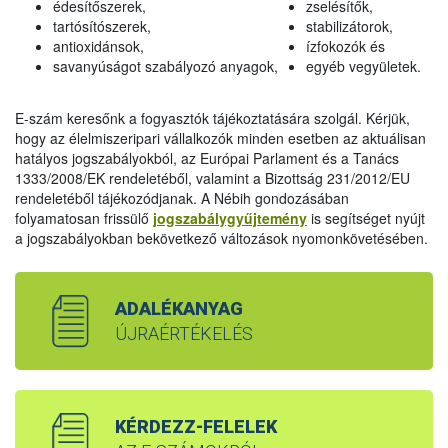
édesítőszerek,
zselésítők,
tartósítószerek,
stabilizátorok,
antioxidánsok,
ízfokozók és
savanyúságot szabályozó anyagok,
egyéb vegyületek.
E-szám keresőnk a fogyasztók tájékoztatására szolgál. Kérjük,
hogy az élelmiszeripari vállalkozók minden esetben az aktuálisan
hatályos jogszabályokból, az Európai Parlament és a Tanács
1333/2008/EK rendeletéből, valamint a Bizottság 231/2012/EU
rendeletéből tájékozódjanak. A Nébih gondozásában
folyamatosan frissülő
jogszabálygyűjtemény
is segítséget nyújt
a jogszabályokban bekövetkező változások nyomonkövetésében.
ADALÉKANYAG
ÚJRAÉRTÉKELÉS
KÉRDEZZ-FELELEK