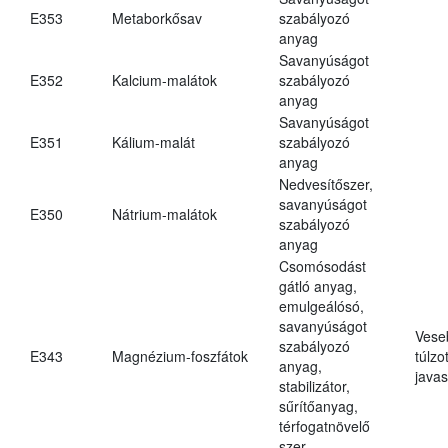
E353
Metaborkősav
szabályozó
anyag
Savanyúságot
E352
Kalcium-malátok
szabályozó
anyag
Savanyúságot
E351
Kálium-malát
szabályozó
anyag
Nedvesítőszer,
savanyúságot
E350
Nátrium-malátok
szabályozó
anyag
Csomósodást
gátló anyag,
emulgeálósó,
savanyúságot
Vese
szabályozó
E343
Magnézium-foszfátok
túlzo
anyag,
javas
stabilizátor,
sűrítőanyag,
térfogatnövelő
szer