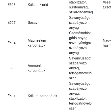
stabilizátor,
Vese
E508
Kálium-klorid
sűrítőanyag,
túlzo
szilárdítóanyag
Savanyúságot
E507
Sósav
szabályozó
anyag
Csomósodást
gátló anyag,
Magnézium-
Nagy
E504
savanyúságot
karbonátok
hasm
szabályozó
anyag
Savanyúságot
szabályozó
Ammónium-
E503
anyag,
karbonátok
térfogatnövelő
szer
Savanyúságot
szabályozó
anyag,
E501
Kálium-karbonátok
stabilizátor,
térfogatnövelő
szer