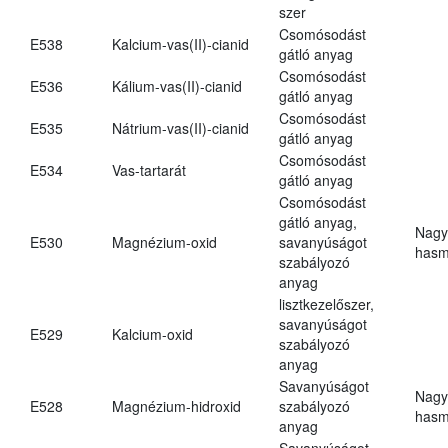
szer
Csomósodást
E538
Kalcium-vas(II)-cianid
gátló anyag
Csomósodást
E536
Kálium-vas(II)-cianid
gátló anyag
Csomósodást
E535
Nátrium-vas(II)-cianid
gátló anyag
Csomósodást
E534
Vas-tartarát
gátló anyag
Csomósodást
gátló anyag,
Nagy
E530
Magnézium-oxid
savanyúságot
hasm
szabályozó
anyag
lisztkezelőszer,
savanyúságot
E529
Kalcium-oxid
szabályozó
anyag
Savanyúságot
Nagy
E528
Magnézium-hidroxid
szabályozó
hasm
anyag
Savanyúságot