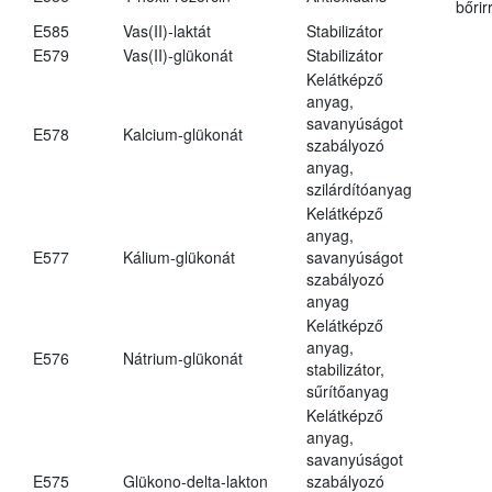
bőrir
E585
Vas(II)-laktát
Stabilizátor
E579
Vas(II)-glükonát
Stabilizátor
Kelátképző
anyag,
savanyúságot
E578
Kalcium-glükonát
szabályozó
anyag,
szilárdítóanyag
Kelátképző
anyag,
E577
Kálium-glükonát
savanyúságot
szabályozó
anyag
Kelátképző
anyag,
E576
Nátrium-glükonát
stabilizátor,
sűrítőanyag
Kelátképző
anyag,
savanyúságot
E575
Glükono-delta-lakton
szabályozó