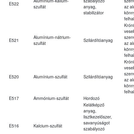
Alumínium-kálium-
szabályozó
szen
E522
szulfát
anyag,
az a
stabilizátor
könn
felh
Krón
vese
Alumínium-nátrium-
szen
E521
Szilárdítóanyag
szulfát
az a
könn
felh
Krón
vese
szen
E520
Alumínium-szulfát
Szilárdítóanyag
az a
könn
felh
E517
Ammónium-szulfát
Hordozó
Kelátképző
anyag,
lisztkezelőszer,
savanyúságot
E516
Kalcium-szulfát
szabályozó