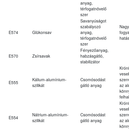
anyag,
térfogatnövelő
szer
Savanyúságot
szabályozó
Nagy
E574
Glükonsav
anyag,
fogy
térfogatnövelő
hatá
szer
Fényezőanyag,
E570
Zsírsavak
habzásgátló,
stabilizátor
Krón
vese
Kálium-alumínium-
Csomósodást
szen
E555
szilikát
gátló anyag
az a
könn
felh
Krón
vese
Nátrium-alumínium-
Csomósodást
szen
E554
szilikát
gátló anyag
az a
könn