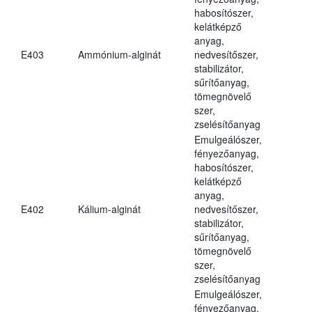
habosítószer,
kelátképző
anyag,
E403
Ammónium-alginát
nedvesítőszer,
stabilizátor,
sűrítőanyag,
tömegnövelő
szer,
zselésítőanyag
Emulgeálószer,
fényezőanyag,
habosítószer,
kelátképző
anyag,
E402
Kálium-alginát
nedvesítőszer,
stabilizátor,
sűrítőanyag,
tömegnövelő
szer,
zselésítőanyag
Emulgeálószer,
fényezőanyag,