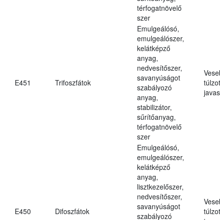
térfogatnövelő
szer
Emulgeálósó,
emulgeálószer,
kelátképző
anyag,
nedvesítőszer,
Vese
savanyúságot
E451
Trifoszfátok
túlzo
szabályozó
javas
anyag,
stabilizátor,
sűrítőanyag,
térfogatnövelő
szer
Emulgeálósó,
emulgeálószer,
kelátképző
anyag,
lisztkezelőszer,
nedvesítőszer,
Vese
savanyúságot
E450
Difoszfátok
túlzo
szabályozó