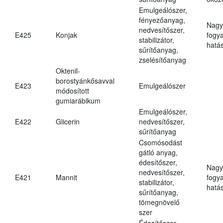
Emulgeálószer,
fényezőanyag,
Nagy
nedvesítőszer,
E425
Konjak
fogy
stabilizátor,
hatá
sűrítőanyag,
zselésítőanyag
Oktenil-
borostyánkősavval
E423
Emulgeálószer
módosított
gumiarábikum
Emulgeálószer,
E422
Glicerin
nedvesítőszer,
sűrítőanyag
Csomósodást
gátló anyag,
édesítőszer,
Nagy
nedvesítőszer,
E421
Mannit
fogy
stabilizátor,
hatá
sűrítőanyag,
tömegnövelő
szer
Édesítőszer,