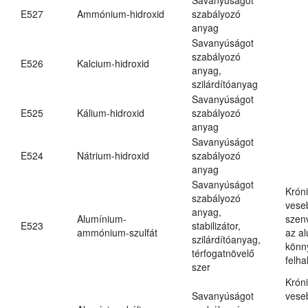
E527
Ammónium-hidroxid
szabályozó
anyag
Savanyúságot
szabályozó
E526
Kalcium-hidroxid
anyag,
szilárdítóanyag
Savanyúságot
E525
Kálium-hidroxid
szabályozó
anyag
Savanyúságot
E524
Nátrium-hidroxid
szabályozó
anyag
Savanyúságot
Krón
szabályozó
vese
anyag,
Alumínium-
szen
E523
stabilizátor,
ammónium-szulfát
az a
szilárdítóanyag,
könn
térfogatnövelő
felh
szer
Krón
Savanyúságot
vese