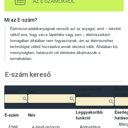
AZ E-SZÁMOKRÓL
Mi az E-szám?
Élelmiszer-adalékanyagnak nevezik azt az anyagot, amit – tekintet
nélkül arra, hogy van-e tápértéke vagy sem – élelmiszerként
önmagában általában nem fogyasztanak, ám az élelmiszerhez
technológiai célból hozzáadva annak részévé válik. Általában kis
mennyiségben, határozott cél elérésére alkalmazzák a
termékekben.
E-szám kereső
Leggyakoribb
Esetle
E-szám
Név
funkció
hatás
Leggyakoribb
Esetle
E-szám
Név
funkció
hatás
Aller
E586
4-hexil-rezorcin
Antioxidáns