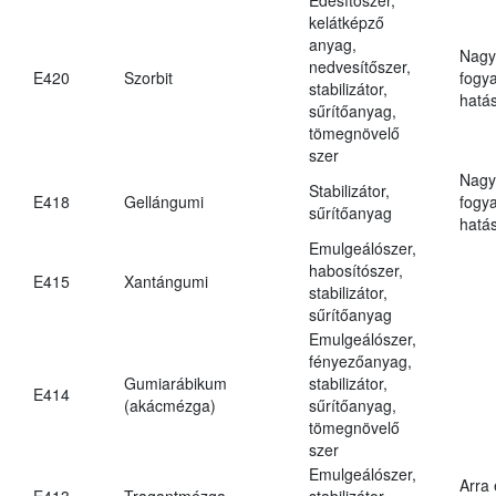
kelátképző
anyag,
Nagy
nedvesítőszer,
E420
Szorbit
fogy
stabilizátor,
hatá
sűrítőanyag,
tömegnövelő
szer
Nagy
Stabilizátor,
E418
Gellángumi
fogy
sűrítőanyag
hatá
Emulgeálószer,
habosítószer,
E415
Xantángumi
stabilizátor,
sűrítőanyag
Emulgeálószer,
fényezőanyag,
Gumiarábikum
stabilizátor,
E414
(akácmézga)
sűrítőanyag,
tömegnövelő
szer
Emulgeálószer,
Arra
E413
Tragantmézga
stabilizátor,