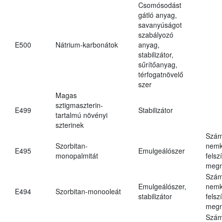
Csomósodást
gátló anyag,
savanyúságot
szabályozó
E500
Nátrium-karbonátok
anyag,
stabilizátor,
sűrítőanyag,
térfogatnövelő
szer
Magas
sztigmaszterin-
E499
Stabilizátor
tartalmú növényi
szterinek
Szám
Szorbitan-
nemk
E495
Emulgeálószer
monopalmitát
felsz
megn
Szám
Emulgeálószer,
nemk
E494
Szorbitan-monooleát
stabilizátor
felsz
megn
Szám