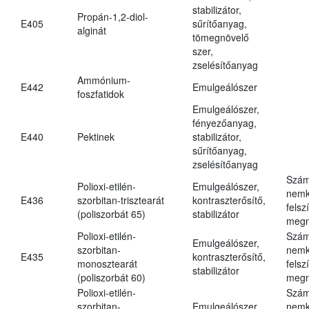
stabilizátor,
Propán-1,2-diol-
E405
sűrítőanyag,
alginát
tömegnövelő
szer,
zselésítőanyag
Ammónium-
E442
Emulgeálószer
foszfatidok
Emulgeálószer,
fényezőanyag,
E440
Pektinek
stabilizátor,
sűrítőanyag,
zselésítőanyag
Szám
Polioxi-etilén-
Emulgeálószer,
nemk
E436
szorbitan-trisztearát
kontraszterősítő,
felsz
(poliszorbát 65)
stabilizátor
megn
Polioxi-etilén-
Szám
Emulgeálószer,
szorbitan-
nemk
E435
kontraszterősítő,
monosztearát
felsz
stabilizátor
(poliszorbát 60)
megn
Polioxi-etilén-
Szám
szorbitan-
Emulgeálószer,
nemk