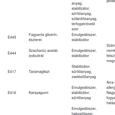
javas
anyag,
stabilizátor,
sűrítőanyag,
szilárdítóanyag,
térfogatnövelő
szer
Fagyanta glicerin-
Emulgeálószer,
E445
észterei
stabilizátor
Szám
Szacharóz-acetát-
Emulgeálószer,
nemk
E444
izobutirát
stabilizátor
felsz
megn
Stabilizátor,
E417
Taramagliszt
sűrítőanyag,
zselésítőanyag
Arra
Emulgeálószer,
aller
E416
Karayagumi
stabilizátor,
Nagy
sűrítőanyag
fogy
hatá
Emulgeálószer,
habosítószer,