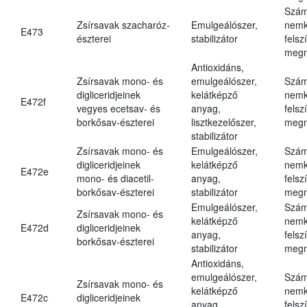
Szám
Zsírsavak szacharóz-
Emulgeálószer,
nemk
E473
észterei
stabilizátor
felsz
megn
Antioxidáns,
Zsírsavak mono- és
emulgeálószer,
Szám
digliceridjeinek
kelátképző
nemk
E472f
vegyes ecetsav- és
anyag,
felsz
borkősav-észterei
lisztkezelőszer,
megn
stabilizátor
Zsírsavak mono- és
Emulgeálószer,
Szám
digliceridjeinek
kelátképző
nemk
E472e
mono- és diacetil-
anyag,
felsz
borkősav-észterei
stabilizátor
megn
Emulgeálószer,
Szám
Zsírsavak mono- és
kelátképző
nemk
E472d
digliceridjeinek
anyag,
felsz
borkősav-észterei
stabilizátor
megn
Antioxidáns,
emulgeálószer,
Szám
Zsírsavak mono- és
kelátképző
nemk
E472c
digliceridjeinek
anyag,
felsz