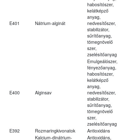
habosítószer,
kelátképző
anyag,
E401
Nátrium-alginát
nedvesítőszer,
stabilizátor,
sűrítőanyag,
tömegnövelő
szer,
zselésítőanyag
Emulgeálószer,
fényezőanyag,
habosítószer,
kelátképző
anyag,
E400
Alginsav
nedvesítőszer,
stabilizátor,
sűrítőanyag,
tömegnövelő
szer,
zselésítőanyag
E392
Rozmaringkivonatok
Antioxidáns
Kalcium-dinátrium-
Antioxidáns,