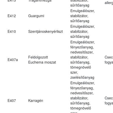
aller
sűrítőanyag
Emulgeálószer,
E412
Guargumi
stabilizátor,
sűrítőanyag
Emulgeálószer,
E410
Szentjánoskenyérliszt
stabilizátor,
sűrítőanyag
Emulgeálószer,
fényezőanyag,
nedvesítőszer,
Feldolgozott
stabilizátor,
Csec
E407a
Euchema moszat
sűrítőanyag,
fogya
tömegnövelő
szer,
zselésítőanyag
Emulgeálószer,
fényezőanyag,
nedvesítőszer,
stabilizátor,
Csec
E407
Karragén
sűrítőanyag,
fogya
tömegnövelő
szer,