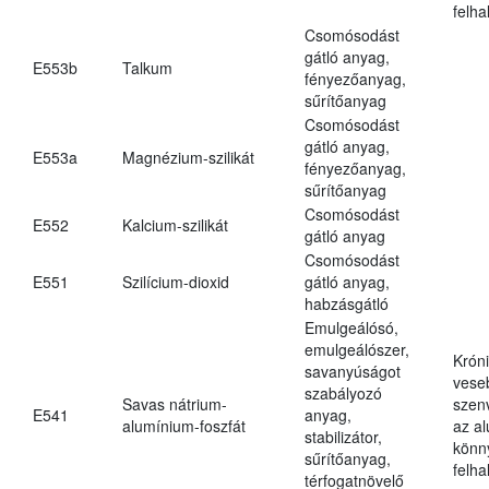
felh
Csomósodást
gátló anyag,
E553b
Talkum
fényezőanyag,
sűrítőanyag
Csomósodást
gátló anyag,
E553a
Magnézium-szilikát
fényezőanyag,
sűrítőanyag
Csomósodást
E552
Kalcium-szilikát
gátló anyag
Csomósodást
E551
Szilícium-dioxid
gátló anyag,
habzásgátló
Emulgeálósó,
emulgeálószer,
Krón
savanyúságot
vese
szabályozó
Savas nátrium-
szen
E541
anyag,
alumínium-foszfát
az a
stabilizátor,
könn
sűrítőanyag,
felh
térfogatnövelő