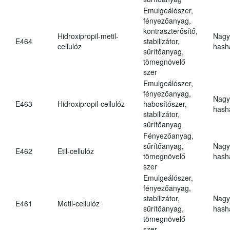
Emulgeálószer,
fényezőanyag,
kontraszterősítő,
Hidroxipropil-metil-
Nagy
E464
stabilizátor,
cellulóz
hasha
sűrítőanyag,
tömegnövelő
szer
Emulgeálószer,
fényezőanyag,
Nagy
E463
Hidroxipropil-cellulóz
habosítószer,
hasha
stabilizátor,
sűrítőanyag
Fényezőanyag,
sűrítőanyag,
Nagy
E462
Etil-cellulóz
tömegnövelő
hasha
szer
Emulgeálószer,
fényezőanyag,
stabilizátor,
Nagy
E461
Metil-cellulóz
sűrítőanyag,
hasha
tömegnövelő
szer