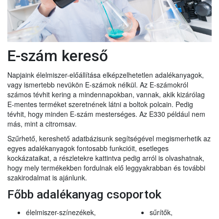
E-szám kereső
Napjaink élelmiszer-előállítása elképzelhetetlen adalékanyagok,
vagy ismertebb nevükön E-számok nélkül. Az E-számokról
számos tévhit kering a mindennapokban, vannak, akik kizárólag
E-mentes terméket szeretnének látni a boltok polcain. Pedig
tévhit, hogy minden E-szám mesterséges. Az E330 például nem
más, mint a citromsav.
Szűrhető, kereshető adatbázisunk segítségével megismerhetik az
egyes adalékanyagok fontosabb funkcióit, esetleges
kockázataikat, a részletekre kattintva pedig arról is olvashatnak,
hogy mely termékekben fordulnak elő leggyakrabban és további
szakirodalmat is ajánlunk.
Főbb adalékanyag csoportok
élelmiszer-színezékek,
sűrítők,