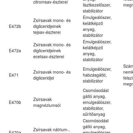
citromsav-észterei
lisztkezelőszer,
megn
stabilizátor
Emulgeálószer,
Zsírsavak mono- és
kelátképző
E472b
digliceridjeinek
anyag,
tejsav-észterei
stabilizátor
Emulgeálószer,
Zsírsavak mono- és
kelátképző
E472a
digliceridjeinek
anyag,
ecetsav-észterei
stabilizátor
Szám
Emulgeálószer,
Zsírsavak mono- és
nemk
E471
habzásgátló,
digliceridjei
felsz
stabilizátor
megn
Csomósodást
gátló anyag,
Zsírsavak
E470b
emulgeálószer,
magnéziumsói
stabilizátor,
sűrítőanyag
Csomósodást
gátló anyag,
Zsírsavak nátrium-,
E470a
emulgeálószer,