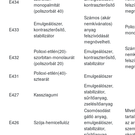
E434
monopalmitát
kontraszterősítő
felsz
(poliszorbát 40)
megn
Számos (akár
Emulgeálószer,
nemkívánatos)
Polio
E433
kontraszterősítő,
anyag
mono
stabilizátor
felszívódását
megnövelheti.
Szám
Polioxi-etilén(20)-
Emulgeálószer,
nemk
E432
szorbitan-monolaurát
kontraszterősítő,
felsz
(poliszorbát 20)
stabilizátor
megn
Polioxi-etilén(40)-
E431
Emulgeálószer
sztearát
Emulgeálószer,
stabilizátor,
E427
Kassziagumi
sűrítőanyag,
zselésítőanyag
Csomósodást
Mive
gátló anyag,
tarta
E426
Szója-hemicellulóz
emulgeálószer,
az ar
stabilizátor,
szem
sűrítőanyag
okoz