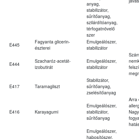
javas
anyag,
stabilizátor,
sűrítőanyag,
szilárdítóanyag,
térfogatnövelő
szer
Fagyanta glicerin-
Emulgeálószer,
E445
észterei
stabilizátor
Szám
Szacharóz-acetát-
Emulgeálószer,
nemk
E444
izobutirát
stabilizátor
felsz
megn
Stabilizátor,
E417
Taramagliszt
sűrítőanyag,
zselésítőanyag
Arra
Emulgeálószer,
aller
E416
Karayagumi
stabilizátor,
Nagy
sűrítőanyag
fogy
hatá
Emulgeálószer,
habosítószer,