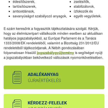
édesítőszerek,
zselésítők,
tartósítószerek,
stabilizátorok,
antioxidánsok,
ízfokozók és
savanyúságot szabályozó anyagok,
egyéb vegyületek.
E-szám keresőnk a fogyasztók tájékoztatására szolgál. Kérjük,
hogy az élelmiszeripari vállalkozók minden esetben az aktuálisan
hatályos jogszabályokból, az Európai Parlament és a Tanács
1333/2008/EK rendeletéből, valamint a Bizottság 231/2012/EU
rendeletéből tájékozódjanak. A Nébih gondozásában
folyamatosan frissülő
jogszabálygyűjtemény
is segítséget nyújt
a jogszabályokban bekövetkező változások nyomonkövetésében.
ADALÉKANYAG
ÚJRAÉRTÉKELÉS
KÉRDEZZ-FELELEK