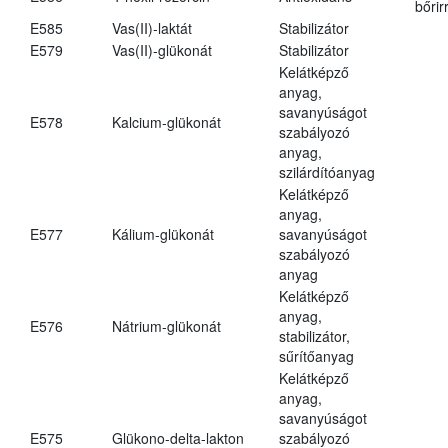
bőrir
E585
Vas(II)-laktát
Stabilizátor
E579
Vas(II)-glükonát
Stabilizátor
Kelátképző
anyag,
savanyúságot
E578
Kalcium-glükonát
szabályozó
anyag,
szilárdítóanyag
Kelátképző
anyag,
E577
Kálium-glükonát
savanyúságot
szabályozó
anyag
Kelátképző
anyag,
E576
Nátrium-glükonát
stabilizátor,
sűrítőanyag
Kelátképző
anyag,
savanyúságot
E575
Glükono-delta-lakton
szabályozó