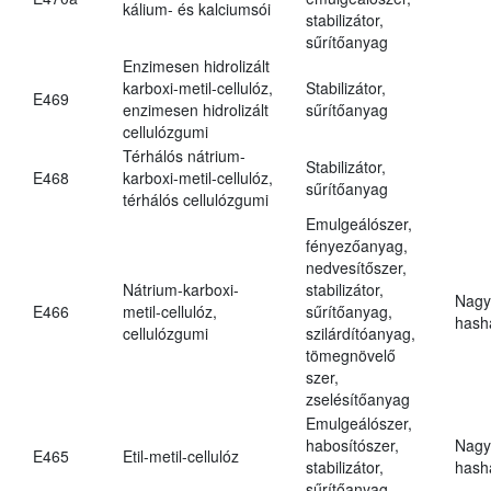
kálium- és kalciumsói
stabilizátor,
sűrítőanyag
Enzimesen hidrolizált
karboxi-metil-cellulóz,
Stabilizátor,
E469
enzimesen hidrolizált
sűrítőanyag
cellulózgumi
Térhálós nátrium-
Stabilizátor,
E468
karboxi-metil-cellulóz,
sűrítőanyag
térhálós cellulózgumi
Emulgeálószer,
fényezőanyag,
nedvesítőszer,
Nátrium-karboxi-
stabilizátor,
Nagy
E466
metil-cellulóz,
sűrítőanyag,
hasha
cellulózgumi
szilárdítóanyag,
tömegnövelő
szer,
zselésítőanyag
Emulgeálószer,
habosítószer,
Nagy
E465
Etil-metil-cellulóz
stabilizátor,
hasha
sűrítőanyag