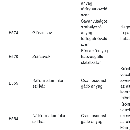
anyag,
térfogatnövelő
szer
Savanyúságot
szabályozó
Nagy
E574
Glükonsav
anyag,
fogy
térfogatnövelő
hatá
szer
Fényezőanyag,
E570
Zsírsavak
habzásgátló,
stabilizátor
Krón
vese
Kálium-alumínium-
Csomósodást
szen
E555
szilikát
gátló anyag
az a
könn
felh
Krón
vese
Nátrium-alumínium-
Csomósodást
szen
E554
szilikát
gátló anyag
az a
könn