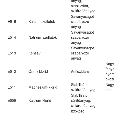
anyag,
stabilizátor,
szilárdítóanyag
Savanyúságot
E515
Kálium-szulfátok
szabályozó
anyag
Savanyúságot
E514
Nátrium-szulfátok
szabályozó
anyag
Savanyúságot
E513
Kénsav
szabályozó
anyag
Nagy
fogy
E512
Ón(II)-klorid
Antioxidáns
gyom
okoz
Stabilizátor,
Nagy
E511
Magnézium-klorid
szilárdítóanyag
hasm
Stabilizátor,
E509
Kalcium-klorid
sűrítőanyag,
szilárdítóanyag
Ízfokozó,