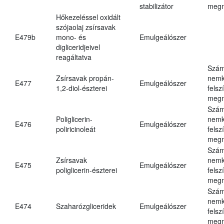
stabilizátor
megn
Hőkezeléssel oxidált
szójaolaj zsírsavak
E479b
mono- és
Emulgeálószer
digliceridjeivel
reagáltatva
Szám
Zsírsavak propán-
nemk
E477
Emulgeálószer
1,2-diol-észterei
felsz
megn
Szám
Poliglicerin-
nemk
E476
Emulgeálószer
poliricinoleát
felsz
megn
Szám
Zsírsavak
nemk
E475
Emulgeálószer
poliglicerin-észterei
felsz
megn
Szám
nemk
E474
Szaharózgliceridek
Emulgeálószer
felsz
megn