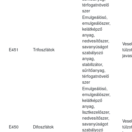
térfogatnövelő
szer
Emulgeálósó,
emulgeálószer,
kelátképző
anyag,
nedvesítőszer,
Vese
savanyúságot
E451
Trifoszfátok
túlzo
szabályozó
javas
anyag,
stabilizátor,
sűrítőanyag,
térfogatnövelő
szer
Emulgeálósó,
emulgeálószer,
kelátképző
anyag,
lisztkezelőszer,
nedvesítőszer,
Vese
savanyúságot
E450
Difoszfátok
túlzo
szabályozó