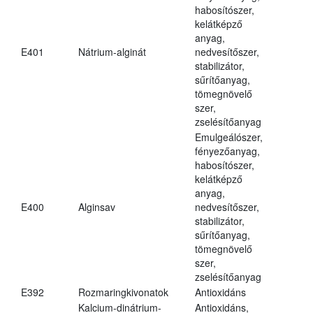
habosítószer,
kelátképző
anyag,
E401
Nátrium-alginát
nedvesítőszer,
stabilizátor,
sűrítőanyag,
tömegnövelő
szer,
zselésítőanyag
Emulgeálószer,
fényezőanyag,
habosítószer,
kelátképző
anyag,
E400
Alginsav
nedvesítőszer,
stabilizátor,
sűrítőanyag,
tömegnövelő
szer,
zselésítőanyag
E392
Rozmaringkivonatok
Antioxidáns
Kalcium-dinátrium-
Antioxidáns,