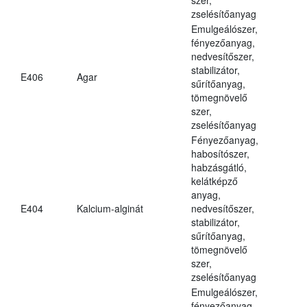
zselésítőanyag
Emulgeálószer,
fényezőanyag,
nedvesítőszer,
stabilizátor,
E406
Agar
sűrítőanyag,
tömegnövelő
szer,
zselésítőanyag
Fényezőanyag,
habosítószer,
habzásgátló,
kelátképző
anyag,
E404
Kalcium-alginát
nedvesítőszer,
stabilizátor,
sűrítőanyag,
tömegnövelő
szer,
zselésítőanyag
Emulgeálószer,
fényezőanyag,