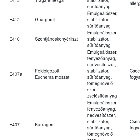
aller
sűrítőanyag
Emulgeálószer,
E412
Guargumi
stabilizátor,
sűrítőanyag
Emulgeálószer,
E410
Szentjánoskenyérliszt
stabilizátor,
sűrítőanyag
Emulgeálószer,
fényezőanyag,
nedvesítőszer,
Feldolgozott
stabilizátor,
Csec
E407a
Euchema moszat
sűrítőanyag,
fogya
tömegnövelő
szer,
zselésítőanyag
Emulgeálószer,
fényezőanyag,
nedvesítőszer,
stabilizátor,
Csec
E407
Karragén
sűrítőanyag,
fogya
tömegnövelő
szer,