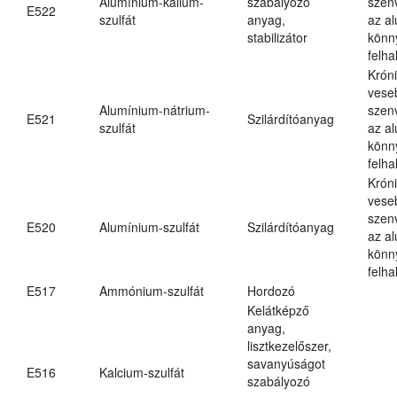
Alumínium-kálium-
szabályozó
szen
E522
szulfát
anyag,
az a
stabilizátor
könn
felh
Krón
vese
Alumínium-nátrium-
szen
E521
Szilárdítóanyag
szulfát
az a
könn
felh
Krón
vese
szen
E520
Alumínium-szulfát
Szilárdítóanyag
az a
könn
felh
E517
Ammónium-szulfát
Hordozó
Kelátképző
anyag,
lisztkezelőszer,
savanyúságot
E516
Kalcium-szulfát
szabályozó