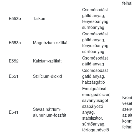
felh
Csomósodást
gátló anyag,
E553b
Talkum
fényezőanyag,
sűrítőanyag
Csomósodást
gátló anyag,
E553a
Magnézium-szilikát
fényezőanyag,
sűrítőanyag
Csomósodást
E552
Kalcium-szilikát
gátló anyag
Csomósodást
E551
Szilícium-dioxid
gátló anyag,
habzásgátló
Emulgeálósó,
emulgeálószer,
Krón
savanyúságot
vese
szabályozó
Savas nátrium-
szen
E541
anyag,
alumínium-foszfát
az a
stabilizátor,
könn
sűrítőanyag,
felh
térfogatnövelő