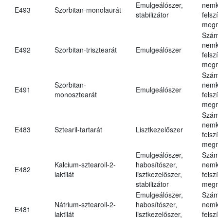
Emulgeálószer,
nemk
E493
Szorbitan-monolaurát
stabilizátor
felsz
megn
Szám
nemk
E492
Szorbitan-trisztearát
Emulgeálószer
felsz
megn
Szám
Szorbitan-
nemk
E491
Emulgeálószer
monosztearát
felsz
megn
Szám
nemk
E483
Sztearil-tartarát
Lisztkezelőszer
felsz
megn
Emulgeálószer,
Szám
Kalcium-sztearoil-2-
habosítószer,
nemk
E482
laktilát
lisztkezelőszer,
felsz
stabilizátor
megn
Emulgeálószer,
Szám
Nátrium-sztearoil-2-
habosítószer,
nemk
E481
laktilát
lisztkezelőszer,
felsz