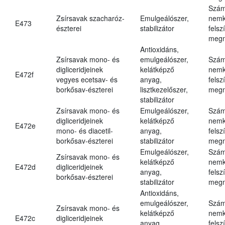
Szám
Zsírsavak szacharóz-
Emulgeálószer,
nemk
E473
észterei
stabilizátor
felsz
megn
Antioxidáns,
Zsírsavak mono- és
emulgeálószer,
Szám
digliceridjeinek
kelátképző
nemk
E472f
vegyes ecetsav- és
anyag,
felsz
borkősav-észterei
lisztkezelőszer,
megn
stabilizátor
Zsírsavak mono- és
Emulgeálószer,
Szám
digliceridjeinek
kelátképző
nemk
E472e
mono- és diacetil-
anyag,
felsz
borkősav-észterei
stabilizátor
megn
Emulgeálószer,
Szám
Zsírsavak mono- és
kelátképző
nemk
E472d
digliceridjeinek
anyag,
felsz
borkősav-észterei
stabilizátor
megn
Antioxidáns,
emulgeálószer,
Szám
Zsírsavak mono- és
kelátképző
nemk
E472c
digliceridjeinek
anyag,
felsz