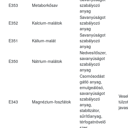
E353
Metaborkősav
szabályozó
anyag
Savanyúságot
E352
Kalcium-malátok
szabályozó
anyag
Savanyúságot
E351
Kálium-malát
szabályozó
anyag
Nedvesítőszer,
savanyúságot
E350
Nátrium-malátok
szabályozó
anyag
Csomósodást
gátló anyag,
emulgeálósó,
savanyúságot
Vese
szabályozó
E343
Magnézium-foszfátok
túlzo
anyag,
javas
stabilizátor,
sűrítőanyag,
térfogatnövelő
szer