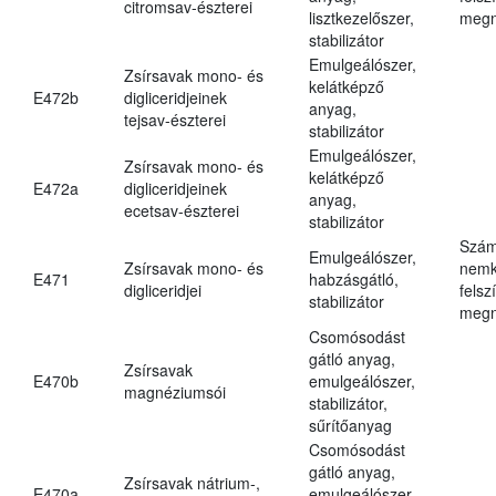
citromsav-észterei
lisztkezelőszer,
megn
stabilizátor
Emulgeálószer,
Zsírsavak mono- és
kelátképző
E472b
digliceridjeinek
anyag,
tejsav-észterei
stabilizátor
Emulgeálószer,
Zsírsavak mono- és
kelátképző
E472a
digliceridjeinek
anyag,
ecetsav-észterei
stabilizátor
Szám
Emulgeálószer,
Zsírsavak mono- és
nemk
E471
habzásgátló,
digliceridjei
felsz
stabilizátor
megn
Csomósodást
gátló anyag,
Zsírsavak
E470b
emulgeálószer,
magnéziumsói
stabilizátor,
sűrítőanyag
Csomósodást
gátló anyag,
Zsírsavak nátrium-,
E470a
emulgeálószer,