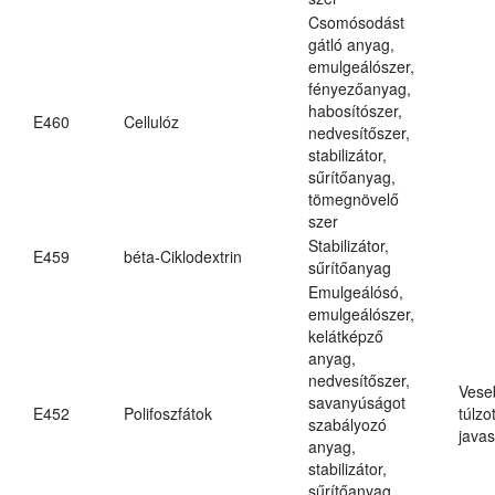
Csomósodást
gátló anyag,
emulgeálószer,
fényezőanyag,
habosítószer,
E460
Cellulóz
nedvesítőszer,
stabilizátor,
sűrítőanyag,
tömegnövelő
szer
Stabilizátor,
E459
béta-Ciklodextrin
sűrítőanyag
Emulgeálósó,
emulgeálószer,
kelátképző
anyag,
nedvesítőszer,
Vese
savanyúságot
E452
Polifoszfátok
túlzo
szabályozó
javas
anyag,
stabilizátor,
sűrítőanyag,