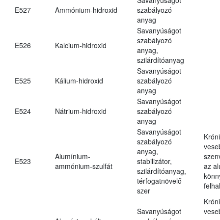
E527
Ammónium-hidroxid
szabályozó
anyag
Savanyúságot
szabályozó
E526
Kalcium-hidroxid
anyag,
szilárdítóanyag
Savanyúságot
E525
Kálium-hidroxid
szabályozó
anyag
Savanyúságot
E524
Nátrium-hidroxid
szabályozó
anyag
Savanyúságot
Krón
szabályozó
vese
anyag,
Alumínium-
szen
E523
stabilizátor,
ammónium-szulfát
az a
szilárdítóanyag,
könn
térfogatnövelő
felh
szer
Krón
Savanyúságot
vese