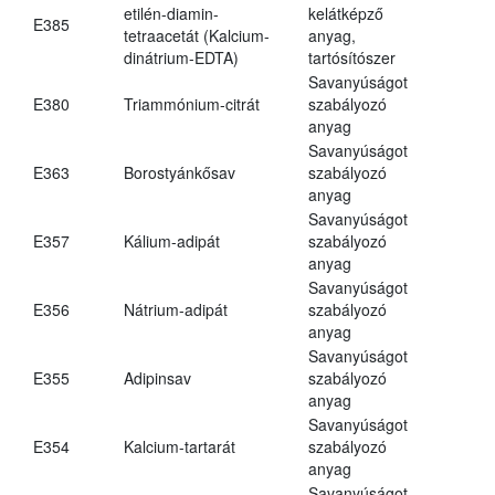
etilén-diamin-
kelátképző
E385
tetraacetát (Kalcium-
anyag,
dinátrium-EDTA)
tartósítószer
Savanyúságot
E380
Triammónium-citrát
szabályozó
anyag
Savanyúságot
E363
Borostyánkősav
szabályozó
anyag
Savanyúságot
E357
Kálium-adipát
szabályozó
anyag
Savanyúságot
E356
Nátrium-adipát
szabályozó
anyag
Savanyúságot
E355
Adipinsav
szabályozó
anyag
Savanyúságot
E354
Kalcium-tartarát
szabályozó
anyag
Savanyúságot