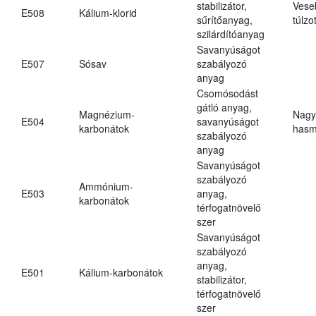
stabilizátor,
Vese
E508
Kálium-klorid
sűrítőanyag,
túlzo
szilárdítóanyag
Savanyúságot
E507
Sósav
szabályozó
anyag
Csomósodást
gátló anyag,
Magnézium-
Nagy
E504
savanyúságot
karbonátok
hasm
szabályozó
anyag
Savanyúságot
szabályozó
Ammónium-
E503
anyag,
karbonátok
térfogatnövelő
szer
Savanyúságot
szabályozó
anyag,
E501
Kálium-karbonátok
stabilizátor,
térfogatnövelő
szer