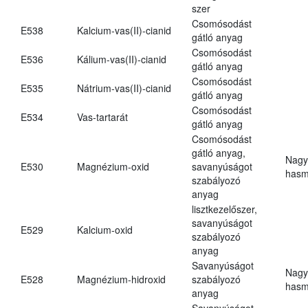
szer
Csomósodást
E538
Kalcium-vas(II)-cianid
gátló anyag
Csomósodást
E536
Kálium-vas(II)-cianid
gátló anyag
Csomósodást
E535
Nátrium-vas(II)-cianid
gátló anyag
Csomósodást
E534
Vas-tartarát
gátló anyag
Csomósodást
gátló anyag,
Nagy
E530
Magnézium-oxid
savanyúságot
hasm
szabályozó
anyag
lisztkezelőszer,
savanyúságot
E529
Kalcium-oxid
szabályozó
anyag
Savanyúságot
Nagy
E528
Magnézium-hidroxid
szabályozó
hasm
anyag
Savanyúságot