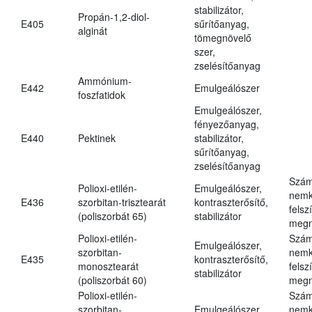
stabilizátor,
Propán-1,2-diol-
E405
sűrítőanyag,
alginát
tömegnövelő
szer,
zselésítőanyag
Ammónium-
E442
Emulgeálószer
foszfatidok
Emulgeálószer,
fényezőanyag,
E440
Pektinek
stabilizátor,
sűrítőanyag,
zselésítőanyag
Szám
Polioxi-etilén-
Emulgeálószer,
nemk
E436
szorbitan-trisztearát
kontraszterősítő,
felsz
(poliszorbát 65)
stabilizátor
megn
Polioxi-etilén-
Szám
Emulgeálószer,
szorbitan-
nemk
E435
kontraszterősítő,
monosztearát
felsz
stabilizátor
(poliszorbát 60)
megn
Polioxi-etilén-
Szám
szorbitan-
Emulgeálószer,
nemk