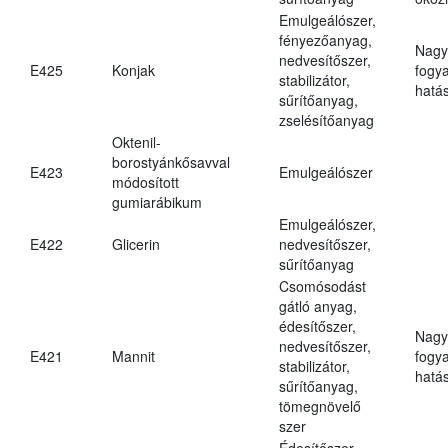
Emulgeálószer,
fényezőanyag,
Nagy
nedvesítőszer,
E425
Konjak
fogy
stabilizátor,
hatá
sűrítőanyag,
zselésítőanyag
Oktenil-
borostyánkősavval
E423
Emulgeálószer
módosított
gumiarábikum
Emulgeálószer,
E422
Glicerin
nedvesítőszer,
sűrítőanyag
Csomósodást
gátló anyag,
édesítőszer,
Nagy
nedvesítőszer,
E421
Mannit
fogy
stabilizátor,
hatá
sűrítőanyag,
tömegnövelő
szer
Édesítőszer,