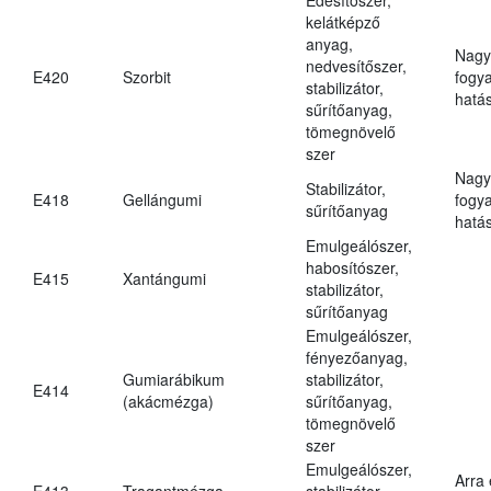
kelátképző
anyag,
Nagy
nedvesítőszer,
E420
Szorbit
fogy
stabilizátor,
hatá
sűrítőanyag,
tömegnövelő
szer
Nagy
Stabilizátor,
E418
Gellángumi
fogy
sűrítőanyag
hatá
Emulgeálószer,
habosítószer,
E415
Xantángumi
stabilizátor,
sűrítőanyag
Emulgeálószer,
fényezőanyag,
Gumiarábikum
stabilizátor,
E414
(akácmézga)
sűrítőanyag,
tömegnövelő
szer
Emulgeálószer,
Arra
E413
Tragantmézga
stabilizátor,