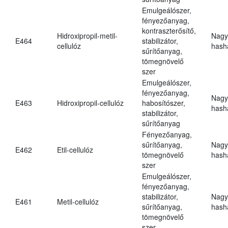
Emulgeálószer,
fényezőanyag,
kontraszterősítő,
Hidroxipropil-metil-
Nagy
E464
stabilizátor,
cellulóz
hasha
sűrítőanyag,
tömegnövelő
szer
Emulgeálószer,
fényezőanyag,
Nagy
E463
Hidroxipropil-cellulóz
habosítószer,
hasha
stabilizátor,
sűrítőanyag
Fényezőanyag,
sűrítőanyag,
Nagy
E462
Etil-cellulóz
tömegnövelő
hasha
szer
Emulgeálószer,
fényezőanyag,
stabilizátor,
Nagy
E461
Metil-cellulóz
sűrítőanyag,
hasha
tömegnövelő
szer