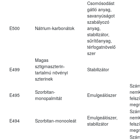
Csomósodást
gátló anyag,
savanyúságot
szabályozó
E500
Nátrium-karbonátok
anyag,
stabilizátor,
sűrítőanyag,
térfogatnövelő
szer
Magas
sztigmaszterin-
E499
Stabilizátor
tartalmú növényi
szterinek
Szám
Szorbitan-
nemk
E495
Emulgeálószer
monopalmitát
felsz
megn
Szám
Emulgeálószer,
nemk
E494
Szorbitan-monooleát
stabilizátor
felsz
megn
Szám