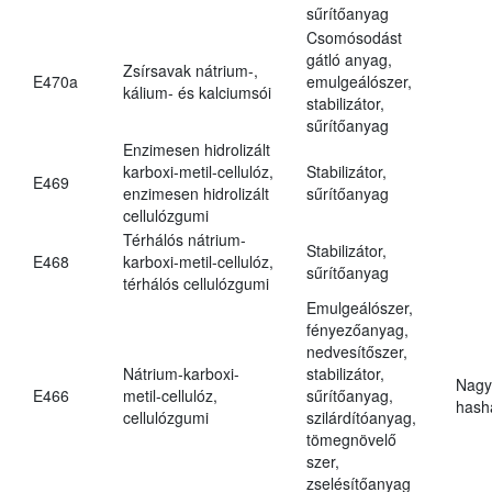
sűrítőanyag
Csomósodást
gátló anyag,
Zsírsavak nátrium-,
E470a
emulgeálószer,
kálium- és kalciumsói
stabilizátor,
sűrítőanyag
Enzimesen hidrolizált
karboxi-metil-cellulóz,
Stabilizátor,
E469
enzimesen hidrolizált
sűrítőanyag
cellulózgumi
Térhálós nátrium-
Stabilizátor,
E468
karboxi-metil-cellulóz,
sűrítőanyag
térhálós cellulózgumi
Emulgeálószer,
fényezőanyag,
nedvesítőszer,
Nátrium-karboxi-
stabilizátor,
Nagy
E466
metil-cellulóz,
sűrítőanyag,
hasha
cellulózgumi
szilárdítóanyag,
tömegnövelő
szer,
zselésítőanyag