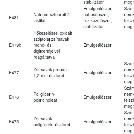
stabilizátor
megn
Emulgeálószer,
Szám
Nátrium-sztearoil-2-
habosítószer,
nemk
E481
laktilát
lisztkezelőszer,
felsz
stabilizátor
megn
Hőkezeléssel oxidált
szójaolaj zsírsavak
E479b
mono- és
Emulgeálószer
digliceridjeivel
reagáltatva
Szám
Zsírsavak propán-
nemk
E477
Emulgeálószer
1,2-diol-észterei
felsz
megn
Szám
Poliglicerin-
nemk
E476
Emulgeálószer
poliricinoleát
felsz
megn
Szám
Zsírsavak
nemk
E475
Emulgeálószer
poliglicerin-észterei
felsz
megn