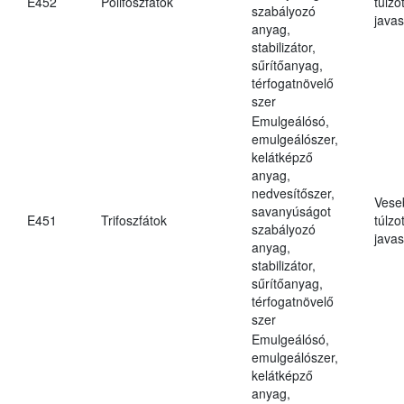
E452
Polifoszfátok
túlzo
szabályozó
javas
anyag,
stabilizátor,
sűrítőanyag,
térfogatnövelő
szer
Emulgeálósó,
emulgeálószer,
kelátképző
anyag,
nedvesítőszer,
Vese
savanyúságot
E451
Trifoszfátok
túlzo
szabályozó
javas
anyag,
stabilizátor,
sűrítőanyag,
térfogatnövelő
szer
Emulgeálósó,
emulgeálószer,
kelátképző
anyag,