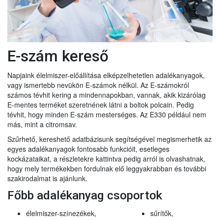
E-szám kereső
Napjaink élelmiszer-előállítása elképzelhetetlen adalékanyagok,
vagy ismertebb nevükön E-számok nélkül. Az E-számokról
számos tévhit kering a mindennapokban, vannak, akik kizárólag
E-mentes terméket szeretnének látni a boltok polcain. Pedig
tévhit, hogy minden E-szám mesterséges. Az E330 például nem
más, mint a citromsav.
Szűrhető, kereshető adatbázisunk segítségével megismerhetik az
egyes adalékanyagok fontosabb funkcióit, esetleges
kockázataikat, a részletekre kattintva pedig arról is olvashatnak,
hogy mely termékekben fordulnak elő leggyakrabban és további
szakirodalmat is ajánlunk.
Főbb adalékanyag csoportok
élelmiszer-színezékek,
sűrítők,