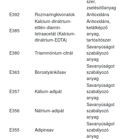
szer,
zselésítőanyag
E392
Rozmaringkivonatok
Antioxidáns
Kalcium-dinátrium-
Antioxidáns,
etilén-diamin-
kelátképző
E385
tetraacetát (Kalcium-
anyag,
dinátrium-EDTA)
tartósítószer
Savanyúságot
E380
Triammónium-citrát
szabályozó
anyag
Savanyúságot
E363
Borostyánkősav
szabályozó
anyag
Savanyúságot
E357
Kálium-adipát
szabályozó
anyag
Savanyúságot
E356
Nátrium-adipát
szabályozó
anyag
Savanyúságot
E355
Adipinsav
szabályozó
anyag