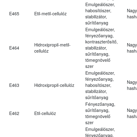
Emulgeálószer,
habosítószer,
Nagy
E465
Etil-metil-cellulóz
stabilizátor,
hasha
sűrítőanyag
Emulgeálószer,
fényezőanyag,
kontraszterősítő,
Hidroxipropil-metil-
Nagy
E464
stabilizátor,
cellulóz
hasha
sűrítőanyag,
tömegnövelő
szer
Emulgeálószer,
fényezőanyag,
Nagy
E463
Hidroxipropil-cellulóz
habosítószer,
hasha
stabilizátor,
sűrítőanyag
Fényezőanyag,
sűrítőanyag,
Nagy
E462
Etil-cellulóz
tömegnövelő
hasha
szer
Emulgeálószer,
fényezőanyag,