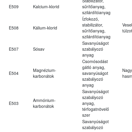
Stabilizátor,
E509
Kalcium-klorid
sűrítőanyag,
szilárdítóanyag
Ízfokozó,
stabilizátor,
Vese
E508
Kálium-klorid
sűrítőanyag,
túlzo
szilárdítóanyag
Savanyúságot
E507
Sósav
szabályozó
anyag
Csomósodást
gátló anyag,
Magnézium-
Nagy
E504
savanyúságot
karbonátok
hasm
szabályozó
anyag
Savanyúságot
szabályozó
Ammónium-
E503
anyag,
karbonátok
térfogatnövelő
szer
Savanyúságot
szabályozó