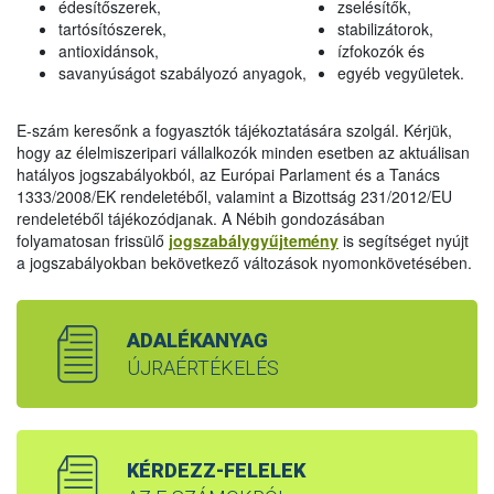
édesítőszerek,
zselésítők,
tartósítószerek,
stabilizátorok,
antioxidánsok,
ízfokozók és
savanyúságot szabályozó anyagok,
egyéb vegyületek.
E-szám keresőnk a fogyasztók tájékoztatására szolgál. Kérjük,
hogy az élelmiszeripari vállalkozók minden esetben az aktuálisan
hatályos jogszabályokból, az Európai Parlament és a Tanács
1333/2008/EK rendeletéből, valamint a Bizottság 231/2012/EU
rendeletéből tájékozódjanak. A Nébih gondozásában
folyamatosan frissülő
jogszabálygyűjtemény
is segítséget nyújt
a jogszabályokban bekövetkező változások nyomonkövetésében.
ADALÉKANYAG
ÚJRAÉRTÉKELÉS
KÉRDEZZ-FELELEK