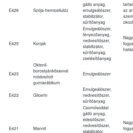
gátló anyag,
tarta
E426
Szója-hemicellulóz
emulgeálószer,
az ar
stabilizátor,
szem
sűrítőanyag
okoz
Emulgeálószer,
fényezőanyag,
Nagy
nedvesítőszer,
E425
Konjak
fogy
stabilizátor,
hatá
sűrítőanyag,
zselésítőanyag
Oktenil-
borostyánkősavval
E423
Emulgeálószer
módosított
gumiarábikum
Emulgeálószer,
E422
Glicerin
nedvesítőszer,
sűrítőanyag
Csomósodást
gátló anyag,
édesítőszer,
Nagy
nedvesítőszer,
E421
Mannit
fogy
stabilizátor,