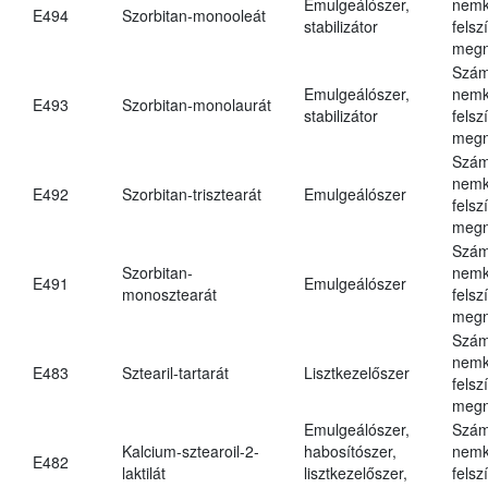
Emulgeálószer,
nemk
E494
Szorbitan-monooleát
stabilizátor
felsz
megn
Szám
Emulgeálószer,
nemk
E493
Szorbitan-monolaurát
stabilizátor
felsz
megn
Szám
nemk
E492
Szorbitan-trisztearát
Emulgeálószer
felsz
megn
Szám
Szorbitan-
nemk
E491
Emulgeálószer
monosztearát
felsz
megn
Szám
nemk
E483
Sztearil-tartarát
Lisztkezelőszer
felsz
megn
Emulgeálószer,
Szám
Kalcium-sztearoil-2-
habosítószer,
nemk
E482
laktilát
lisztkezelőszer,
felsz