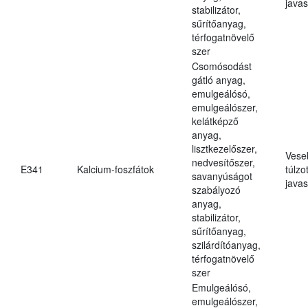
javas
stabilizátor,
sűrítőanyag,
térfogatnövelő
szer
Csomósodást
gátló anyag,
emulgeálósó,
emulgeálószer,
kelátképző
anyag,
lisztkezelőszer,
Vese
nedvesítőszer,
E341
Kalcium-foszfátok
túlzo
savanyúságot
javas
szabályozó
anyag,
stabilizátor,
sűrítőanyag,
szilárdítóanyag,
térfogatnövelő
szer
Emulgeálósó,
emulgeálószer,