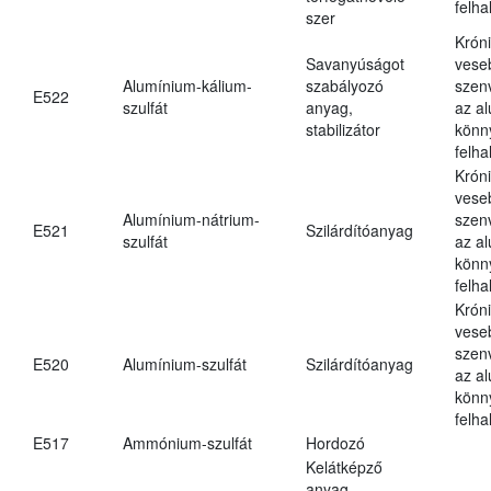
felh
szer
Krón
Savanyúságot
vese
Alumínium-kálium-
szabályozó
szen
E522
szulfát
anyag,
az a
stabilizátor
könn
felh
Krón
vese
Alumínium-nátrium-
szen
E521
Szilárdítóanyag
szulfát
az a
könn
felh
Krón
vese
szen
E520
Alumínium-szulfát
Szilárdítóanyag
az a
könn
felh
E517
Ammónium-szulfát
Hordozó
Kelátképző
anyag,