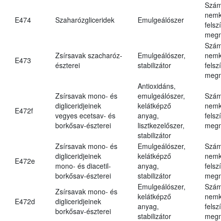
Szám
nemk
E474
Szaharózgliceridek
Emulgeálószer
felsz
megn
Szám
Zsírsavak szacharóz-
Emulgeálószer,
nemk
E473
észterei
stabilizátor
felsz
megn
Antioxidáns,
Zsírsavak mono- és
emulgeálószer,
Szám
digliceridjeinek
kelátképző
nemk
E472f
vegyes ecetsav- és
anyag,
felsz
borkősav-észterei
lisztkezelőszer,
megn
stabilizátor
Zsírsavak mono- és
Emulgeálószer,
Szám
digliceridjeinek
kelátképző
nemk
E472e
mono- és diacetil-
anyag,
felsz
borkősav-észterei
stabilizátor
megn
Emulgeálószer,
Szám
Zsírsavak mono- és
kelátképző
nemk
E472d
digliceridjeinek
anyag,
felsz
borkősav-észterei
stabilizátor
megn