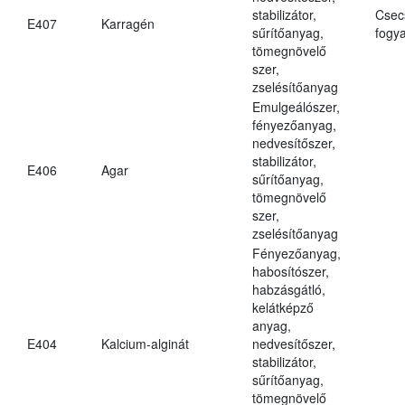
stabilizátor,
Csec
E407
Karragén
sűrítőanyag,
fogya
tömegnövelő
szer,
zselésítőanyag
Emulgeálószer,
fényezőanyag,
nedvesítőszer,
stabilizátor,
E406
Agar
sűrítőanyag,
tömegnövelő
szer,
zselésítőanyag
Fényezőanyag,
habosítószer,
habzásgátló,
kelátképző
anyag,
E404
Kalcium-alginát
nedvesítőszer,
stabilizátor,
sűrítőanyag,
tömegnövelő