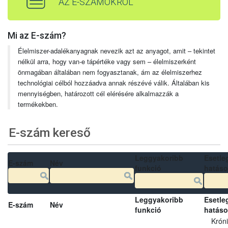
AZ E-SZÁMOKRÓL
Mi az E-szám?
Élelmiszer-adalékanyagnak nevezik azt az anyagot, amit – tekintet
nélkül arra, hogy van-e tápértéke vagy sem – élelmiszerként
önmagában általában nem fogyasztanak, ám az élelmiszerhez
technológiai célból hozzáadva annak részévé válik. Általában kis
mennyiségben, határozott cél elérésére alkalmazzák a
termékekben.
E-szám kereső
Leggyakoribb
Esetle
E-szám
Név
funkció
hatás
Leggyakoribb
Esetle
E-szám
Név
funkció
hatás
Krón