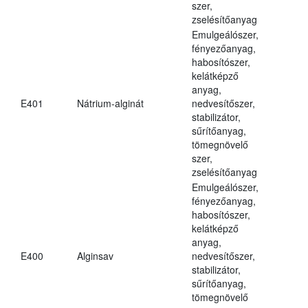
szer,
zselésítőanyag
Emulgeálószer,
fényezőanyag,
habosítószer,
kelátképző
anyag,
E401
Nátrium-alginát
nedvesítőszer,
stabilizátor,
sűrítőanyag,
tömegnövelő
szer,
zselésítőanyag
Emulgeálószer,
fényezőanyag,
habosítószer,
kelátképző
anyag,
E400
Alginsav
nedvesítőszer,
stabilizátor,
sűrítőanyag,
tömegnövelő