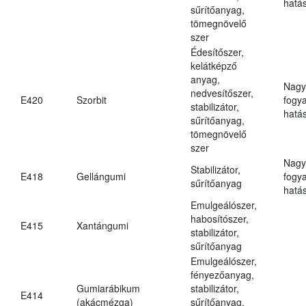
hatá
sűrítőanyag,
tömegnövelő
szer
Édesítőszer,
kelátképző
anyag,
Nagy
nedvesítőszer,
E420
Szorbit
fogy
stabilizátor,
hatá
sűrítőanyag,
tömegnövelő
szer
Nagy
Stabilizátor,
E418
Gellángumi
fogy
sűrítőanyag
hatá
Emulgeálószer,
habosítószer,
E415
Xantángumi
stabilizátor,
sűrítőanyag
Emulgeálószer,
fényezőanyag,
Gumiarábikum
stabilizátor,
E414
(akácmézga)
sűrítőanyag,