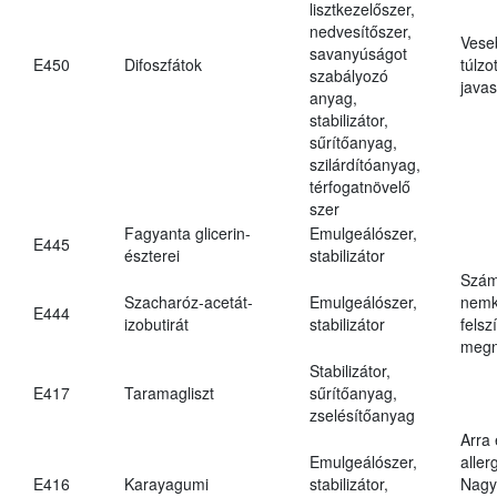
lisztkezelőszer,
nedvesítőszer,
Vese
savanyúságot
E450
Difoszfátok
túlzo
szabályozó
javas
anyag,
stabilizátor,
sűrítőanyag,
szilárdítóanyag,
térfogatnövelő
szer
Fagyanta glicerin-
Emulgeálószer,
E445
észterei
stabilizátor
Szám
Szacharóz-acetát-
Emulgeálószer,
nemk
E444
izobutirát
stabilizátor
felsz
megn
Stabilizátor,
E417
Taramagliszt
sűrítőanyag,
zselésítőanyag
Arra
Emulgeálószer,
aller
E416
Karayagumi
stabilizátor,
Nagy