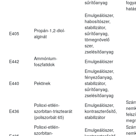
sűrítőanyag
fogy
hatá
Emulgeálószer,
habosítószer,
stabilizátor,
Propán-1,2-diol-
E405
sűrítőanyag,
alginát
tömegnövelő
szer,
zselésítőanyag
Ammónium-
E442
Emulgeálószer
foszfatidok
Emulgeálószer,
fényezőanyag,
E440
Pektinek
stabilizátor,
sűrítőanyag,
zselésítőanyag
Szám
Polioxi-etilén-
Emulgeálószer,
nemk
E436
szorbitan-trisztearát
kontraszterősítő,
felsz
(poliszorbát 65)
stabilizátor
megn
Polioxi-etilén-
Szám
Emulgeálószer,
szorbitan-
nemk
E435
kontraszterősítő,