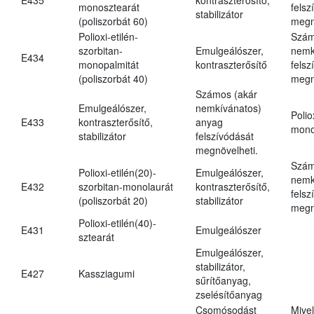
monosztearát
felsz
stabilizátor
(poliszorbát 60)
megn
Polioxi-etilén-
Szám
szorbitan-
Emulgeálószer,
nemk
E434
monopalmitát
kontraszterősítő
felsz
(poliszorbát 40)
megn
Számos (akár
Emulgeálószer,
nemkívánatos)
Polio
E433
kontraszterősítő,
anyag
mono
stabilizátor
felszívódását
megnövelheti.
Szám
Polioxi-etilén(20)-
Emulgeálószer,
nemk
E432
szorbitan-monolaurát
kontraszterősítő,
felsz
(poliszorbát 20)
stabilizátor
megn
Polioxi-etilén(40)-
E431
Emulgeálószer
sztearát
Emulgeálószer,
stabilizátor,
E427
Kassziagumi
sűrítőanyag,
zselésítőanyag
Csomósodást
Mive