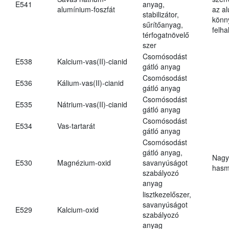
E541
anyag,
alumínium-foszfát
az a
stabilizátor,
könn
sűrítőanyag,
felh
térfogatnövelő
szer
Csomósodást
E538
Kalcium-vas(II)-cianid
gátló anyag
Csomósodást
E536
Kálium-vas(II)-cianid
gátló anyag
Csomósodást
E535
Nátrium-vas(II)-cianid
gátló anyag
Csomósodást
E534
Vas-tartarát
gátló anyag
Csomósodást
gátló anyag,
Nagy
E530
Magnézium-oxid
savanyúságot
hasm
szabályozó
anyag
lisztkezelőszer,
savanyúságot
E529
Kalcium-oxid
szabályozó
anyag