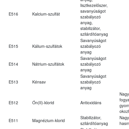
lisztkezelőszer,
savanyúságot
E516
Kalcium-szulfát
szabályozó
anyag,
stabilizátor,
szilárdítóanyag
Savanyúságot
E515
Kálium-szulfátok
szabályozó
anyag
Savanyúságot
E514
Nátrium-szulfátok
szabályozó
anyag
Savanyúságot
E513
Kénsav
szabályozó
anyag
Nagy
fogy
E512
Ón(II)-klorid
Antioxidáns
gyom
okoz
Stabilizátor,
Nagy
E511
Magnézium-klorid
szilárdítóanyag
hasm