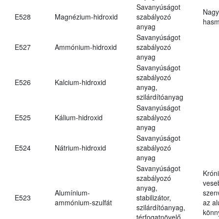
Savanyúságot
Nagy
E528
Magnézium-hidroxid
szabályozó
hasm
anyag
Savanyúságot
E527
Ammónium-hidroxid
szabályozó
anyag
Savanyúságot
szabályozó
E526
Kalcium-hidroxid
anyag,
szilárdítóanyag
Savanyúságot
E525
Kálium-hidroxid
szabályozó
anyag
Savanyúságot
E524
Nátrium-hidroxid
szabályozó
anyag
Savanyúságot
Krón
szabályozó
vese
anyag,
Alumínium-
szen
E523
stabilizátor,
ammónium-szulfát
az a
szilárdítóanyag,
könn
térfogatnövelő