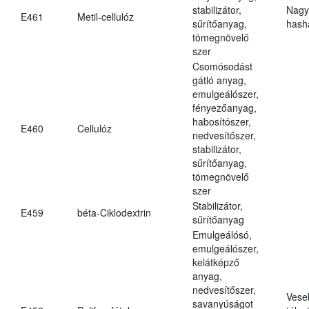
stabilizátor,
Nagy
E461
Metil-cellulóz
sűrítőanyag,
hasha
tömegnövelő
szer
Csomósodást
gátló anyag,
emulgeálószer,
fényezőanyag,
habosítószer,
E460
Cellulóz
nedvesítőszer,
stabilizátor,
sűrítőanyag,
tömegnövelő
szer
Stabilizátor,
E459
béta-Ciklodextrin
sűrítőanyag
Emulgeálósó,
emulgeálószer,
kelátképző
anyag,
nedvesítőszer,
Vese
savanyúságot