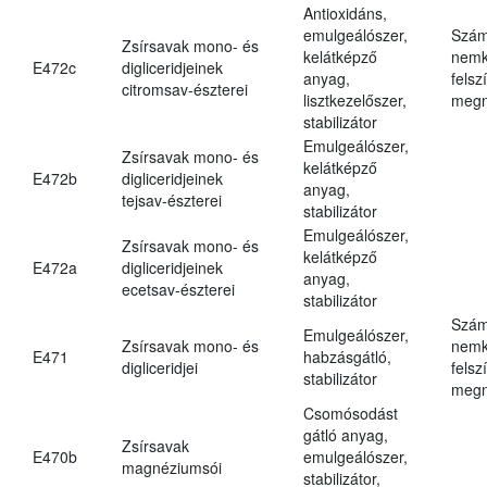
Antioxidáns,
emulgeálószer,
Szám
Zsírsavak mono- és
kelátképző
nemk
E472c
digliceridjeinek
anyag,
felsz
citromsav-észterei
lisztkezelőszer,
megn
stabilizátor
Emulgeálószer,
Zsírsavak mono- és
kelátképző
E472b
digliceridjeinek
anyag,
tejsav-észterei
stabilizátor
Emulgeálószer,
Zsírsavak mono- és
kelátképző
E472a
digliceridjeinek
anyag,
ecetsav-észterei
stabilizátor
Szám
Emulgeálószer,
Zsírsavak mono- és
nemk
E471
habzásgátló,
digliceridjei
felsz
stabilizátor
megn
Csomósodást
gátló anyag,
Zsírsavak
E470b
emulgeálószer,
magnéziumsói
stabilizátor,