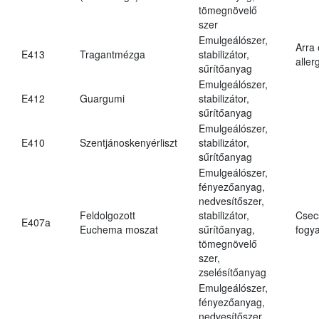
tömegnövelő
szer
Emulgeálószer,
Arra
E413
Tragantmézga
stabilizátor,
aller
sűrítőanyag
Emulgeálószer,
E412
Guargumi
stabilizátor,
sűrítőanyag
Emulgeálószer,
E410
Szentjánoskenyérliszt
stabilizátor,
sűrítőanyag
Emulgeálószer,
fényezőanyag,
nedvesítőszer,
Feldolgozott
stabilizátor,
Csec
E407a
Euchema moszat
sűrítőanyag,
fogya
tömegnövelő
szer,
zselésítőanyag
Emulgeálószer,
fényezőanyag,
nedvesítőszer,