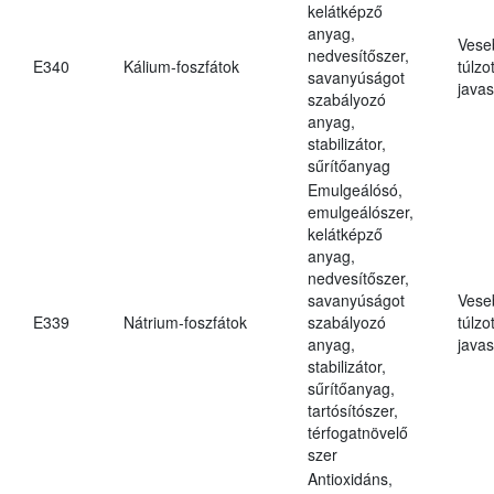
kelátképző
anyag,
Vese
nedvesítőszer,
E340
Kálium-foszfátok
túlzo
savanyúságot
javas
szabályozó
anyag,
stabilizátor,
sűrítőanyag
Emulgeálósó,
emulgeálószer,
kelátképző
anyag,
nedvesítőszer,
savanyúságot
Vese
E339
Nátrium-foszfátok
szabályozó
túlzo
anyag,
javas
stabilizátor,
sűrítőanyag,
tartósítószer,
térfogatnövelő
szer
Antioxidáns,