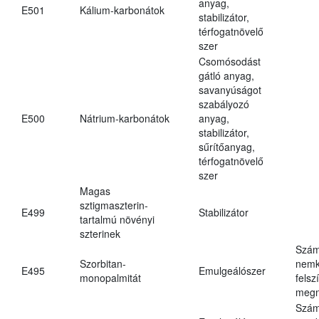
anyag,
E501
Kálium-karbonátok
stabilizátor,
térfogatnövelő
szer
Csomósodást
gátló anyag,
savanyúságot
szabályozó
E500
Nátrium-karbonátok
anyag,
stabilizátor,
sűrítőanyag,
térfogatnövelő
szer
Magas
sztigmaszterin-
E499
Stabilizátor
tartalmú növényi
szterinek
Szám
Szorbitan-
nemk
E495
Emulgeálószer
monopalmitát
felsz
megn
Szám