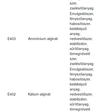
szer,
zselésítőanyag
Emulgeálószer,
fényezőanyag,
habosítószer,
kelátképző
anyag,
E403
Ammónium-alginát
nedvesítőszer,
stabilizátor,
sűrítőanyag,
tömegnövelő
szer,
zselésítőanyag
Emulgeálószer,
fényezőanyag,
habosítószer,
kelátképző
anyag,
E402
Kálium-alginát
nedvesítőszer,
stabilizátor,
sűrítőanyag,
tömegnövelő