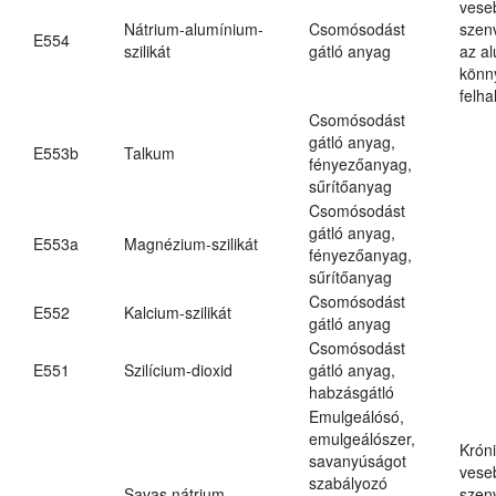
vese
Nátrium-alumínium-
Csomósodást
szen
E554
szilikát
gátló anyag
az a
könn
felh
Csomósodást
gátló anyag,
E553b
Talkum
fényezőanyag,
sűrítőanyag
Csomósodást
gátló anyag,
E553a
Magnézium-szilikát
fényezőanyag,
sűrítőanyag
Csomósodást
E552
Kalcium-szilikát
gátló anyag
Csomósodást
E551
Szilícium-dioxid
gátló anyag,
habzásgátló
Emulgeálósó,
emulgeálószer,
Krón
savanyúságot
vese
szabályozó
Savas nátrium-
szen