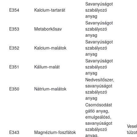
Savanyúságot
E354
Kalcium-tartarát
szabályozó
anyag
Savanyúságot
E353
Metaborkősav
szabályozó
anyag
Savanyúságot
E352
Kalcium-malátok
szabályozó
anyag
Savanyúságot
E351
Kálium-malát
szabályozó
anyag
Nedvesítőszer,
savanyúságot
E350
Nátrium-malátok
szabályozó
anyag
Csomósodást
gátló anyag,
emulgeálósó,
savanyúságot
Vese
szabályozó
E343
Magnézium-foszfátok
túlzo
anyag,