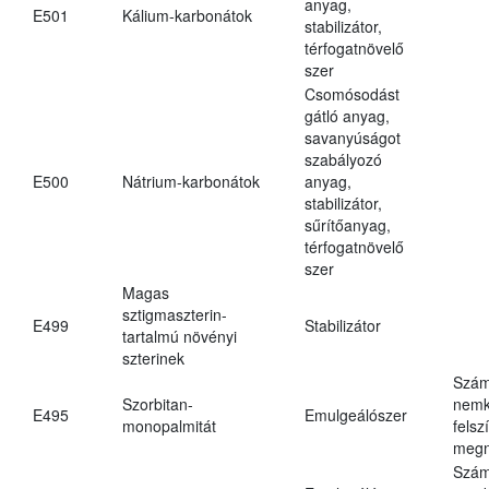
anyag,
E501
Kálium-karbonátok
stabilizátor,
térfogatnövelő
szer
Csomósodást
gátló anyag,
savanyúságot
szabályozó
E500
Nátrium-karbonátok
anyag,
stabilizátor,
sűrítőanyag,
térfogatnövelő
szer
Magas
sztigmaszterin-
E499
Stabilizátor
tartalmú növényi
szterinek
Szám
Szorbitan-
nemk
E495
Emulgeálószer
monopalmitát
felsz
megn
Szám