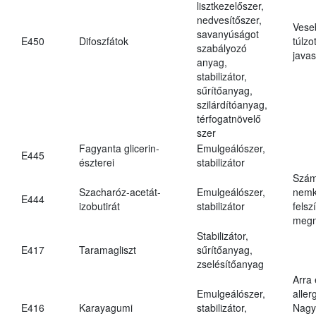
lisztkezelőszer,
nedvesítőszer,
Vese
savanyúságot
E450
Difoszfátok
túlzo
szabályozó
javas
anyag,
stabilizátor,
sűrítőanyag,
szilárdítóanyag,
térfogatnövelő
szer
Fagyanta glicerin-
Emulgeálószer,
E445
észterei
stabilizátor
Szám
Szacharóz-acetát-
Emulgeálószer,
nemk
E444
izobutirát
stabilizátor
felsz
megn
Stabilizátor,
E417
Taramagliszt
sűrítőanyag,
zselésítőanyag
Arra
Emulgeálószer,
aller
E416
Karayagumi
stabilizátor,
Nagy