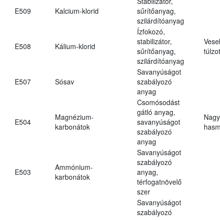
Stabilizátor,
E509
Kalcium-klorid
sűrítőanyag,
szilárdítóanyag
Ízfokozó,
stabilizátor,
Vese
E508
Kálium-klorid
sűrítőanyag,
túlzo
szilárdítóanyag
Savanyúságot
E507
Sósav
szabályozó
anyag
Csomósodást
gátló anyag,
Magnézium-
Nagy
E504
savanyúságot
karbonátok
hasm
szabályozó
anyag
Savanyúságot
szabályozó
Ammónium-
E503
anyag,
karbonátok
térfogatnövelő
szer
Savanyúságot
szabályozó