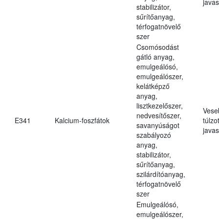
javas
stabilizátor,
sűrítőanyag,
térfogatnövelő
szer
Csomósodást
gátló anyag,
emulgeálósó,
emulgeálószer,
kelátképző
anyag,
lisztkezelőszer,
Vese
nedvesítőszer,
E341
Kalcium-foszfátok
túlzo
savanyúságot
javas
szabályozó
anyag,
stabilizátor,
sűrítőanyag,
szilárdítóanyag,
térfogatnövelő
szer
Emulgeálósó,
emulgeálószer,