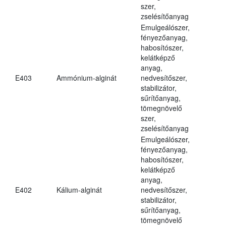
szer,
zselésítőanyag
Emulgeálószer,
fényezőanyag,
habosítószer,
kelátképző
anyag,
E403
Ammónium-alginát
nedvesítőszer,
stabilizátor,
sűrítőanyag,
tömegnövelő
szer,
zselésítőanyag
Emulgeálószer,
fényezőanyag,
habosítószer,
kelátképző
anyag,
E402
Kálium-alginát
nedvesítőszer,
stabilizátor,
sűrítőanyag,
tömegnövelő