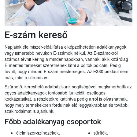
E-szám kereső
Napjaink élelmiszer-előállítása elképzelhetetlen adalékanyagok,
vagy ismertebb nevükön E-számok nélkül. Az E-számokról
számos tévhit kering a mindennapokban, vannak, akik kizárólag
E-mentes terméket szeretnének látni a boltok polcain. Pedig
tévhit, hogy minden E-szám mesterséges. Az E330 például nem
más, mint a citromsav.
Szűrhető, kereshető adatbázisunk segítségével megismerhetik az
egyes adalékanyagok fontosabb funkcióit, esetleges
kockázataikat, a részletekre kattintva pedig arról is olvashatnak,
hogy mely termékekben fordulnak elő leggyakrabban és további
szakirodalmat is ajánlunk.
Főbb adalékanyag csoportok
élelmiszer-színezékek,
sűrítők,