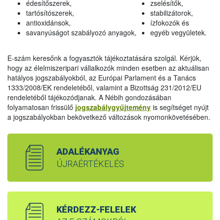
édesítőszerek,
zselésítők,
tartósítószerek,
stabilizátorok,
antioxidánsok,
ízfokozók és
savanyúságot szabályozó anyagok,
egyéb vegyületek.
E-szám keresőnk a fogyasztók tájékoztatására szolgál. Kérjük,
hogy az élelmiszeripari vállalkozók minden esetben az aktuálisan
hatályos jogszabályokból, az Európai Parlament és a Tanács
1333/2008/EK rendeletéből, valamint a Bizottság 231/2012/EU
rendeletéből tájékozódjanak. A Nébih gondozásában
folyamatosan frissülő
jogszabálygyűjtemény
is segítséget nyújt
a jogszabályokban bekövetkező változások nyomonkövetésében.
ADALÉKANYAG
ÚJRAÉRTÉKELÉS
KÉRDEZZ-FELELEK