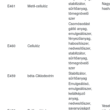
stabilizátor,
Nagy
E461
Metil-cellulóz
sűrítőanyag,
hasha
tömegnövelő
szer
Csomósodást
gátló anyag,
emulgeálószer,
fényezőanyag,
habosítószer,
E460
Cellulóz
nedvesítőszer,
stabilizátor,
sűrítőanyag,
tömegnövelő
szer
Stabilizátor,
E459
béta-Ciklodextrin
sűrítőanyag
Emulgeálósó,
emulgeálószer,
kelátképző
anyag,
nedvesítőszer,
Vese
savanyúságot