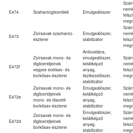
Szám
nemk
E474
Szaharózgliceridek
Emulgeálószer
felsz
megn
Szám
Zsírsavak szacharóz-
Emulgeálószer,
nemk
E473
észterei
stabilizátor
felsz
megn
Antioxidáns,
Zsírsavak mono- és
emulgeálószer,
Szám
digliceridjeinek
kelátképző
nemk
E472f
vegyes ecetsav- és
anyag,
felsz
borkősav-észterei
lisztkezelőszer,
megn
stabilizátor
Zsírsavak mono- és
Emulgeálószer,
Szám
digliceridjeinek
kelátképző
nemk
E472e
mono- és diacetil-
anyag,
felsz
borkősav-észterei
stabilizátor
megn
Emulgeálószer,
Szám
Zsírsavak mono- és
kelátképző
nemk
E472d
digliceridjeinek
anyag,
felsz
borkősav-észterei
stabilizátor
megn