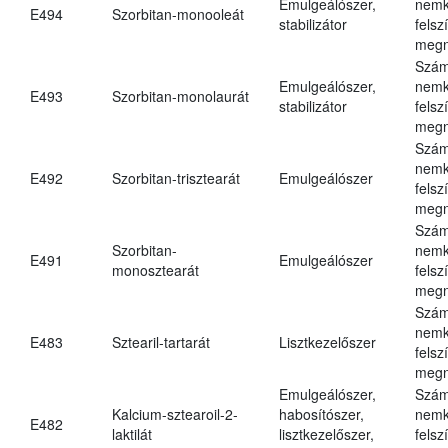
Emulgeálószer,
nemk
E494
Szorbitan-monooleát
stabilizátor
felsz
megn
Szám
Emulgeálószer,
nemk
E493
Szorbitan-monolaurát
stabilizátor
felsz
megn
Szám
nemk
E492
Szorbitan-trisztearát
Emulgeálószer
felsz
megn
Szám
Szorbitan-
nemk
E491
Emulgeálószer
monosztearát
felsz
megn
Szám
nemk
E483
Sztearil-tartarát
Lisztkezelőszer
felsz
megn
Emulgeálószer,
Szám
Kalcium-sztearoil-2-
habosítószer,
nemk
E482
laktilát
lisztkezelőszer,
felsz