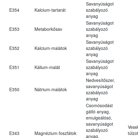
Savanyúságot
E354
Kalcium-tartarát
szabályozó
anyag
Savanyúságot
E353
Metaborkősav
szabályozó
anyag
Savanyúságot
E352
Kalcium-malátok
szabályozó
anyag
Savanyúságot
E351
Kálium-malát
szabályozó
anyag
Nedvesítőszer,
savanyúságot
E350
Nátrium-malátok
szabályozó
anyag
Csomósodást
gátló anyag,
emulgeálósó,
savanyúságot
Vese
szabályozó
E343
Magnézium-foszfátok
túlzo
anyag,