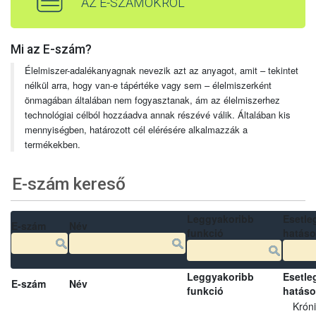
AZ E-SZÁMOKRÓL
Mi az E-szám?
Élelmiszer-adalékanyagnak nevezik azt az anyagot, amit – tekintet
nélkül arra, hogy van-e tápértéke vagy sem – élelmiszerként
önmagában általában nem fogyasztanak, ám az élelmiszerhez
technológiai célból hozzáadva annak részévé válik. Általában kis
mennyiségben, határozott cél elérésére alkalmazzák a
termékekben.
E-szám kereső
Leggyakoribb
Esetle
E-szám
Név
funkció
hatás
Leggyakoribb
Esetle
E-szám
Név
funkció
hatás
Krón