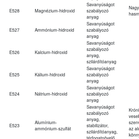
Savanyúságot
Nagy
E528
Magnézium-hidroxid
szabályozó
hasm
anyag
Savanyúságot
E527
Ammónium-hidroxid
szabályozó
anyag
Savanyúságot
szabályozó
E526
Kalcium-hidroxid
anyag,
szilárdítóanyag
Savanyúságot
E525
Kálium-hidroxid
szabályozó
anyag
Savanyúságot
E524
Nátrium-hidroxid
szabályozó
anyag
Savanyúságot
Krón
szabályozó
vese
anyag,
Alumínium-
szen
E523
stabilizátor,
ammónium-szulfát
az a
szilárdítóanyag,
könn
térfogatnövelő