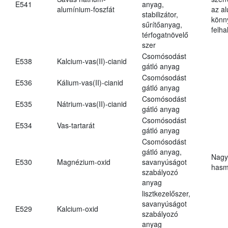
E541
anyag,
alumínium-foszfát
az a
stabilizátor,
könn
sűrítőanyag,
felh
térfogatnövelő
szer
Csomósodást
E538
Kalcium-vas(II)-cianid
gátló anyag
Csomósodást
E536
Kálium-vas(II)-cianid
gátló anyag
Csomósodást
E535
Nátrium-vas(II)-cianid
gátló anyag
Csomósodást
E534
Vas-tartarát
gátló anyag
Csomósodást
gátló anyag,
Nagy
E530
Magnézium-oxid
savanyúságot
hasm
szabályozó
anyag
lisztkezelőszer,
savanyúságot
E529
Kalcium-oxid
szabályozó
anyag