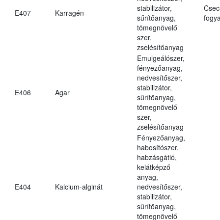
stabilizátor,
Csec
E407
Karragén
sűrítőanyag,
fogya
tömegnövelő
szer,
zselésítőanyag
Emulgeálószer,
fényezőanyag,
nedvesítőszer,
stabilizátor,
E406
Agar
sűrítőanyag,
tömegnövelő
szer,
zselésítőanyag
Fényezőanyag,
habosítószer,
habzásgátló,
kelátképző
anyag,
E404
Kalcium-alginát
nedvesítőszer,
stabilizátor,
sűrítőanyag,
tömegnövelő