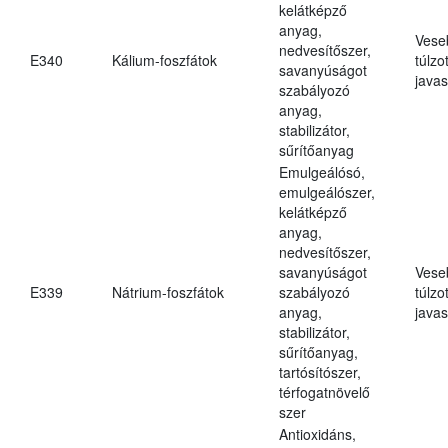
kelátképző
anyag,
Vese
nedvesítőszer,
E340
Kálium-foszfátok
túlzo
savanyúságot
javas
szabályozó
anyag,
stabilizátor,
sűrítőanyag
Emulgeálósó,
emulgeálószer,
kelátképző
anyag,
nedvesítőszer,
savanyúságot
Vese
E339
Nátrium-foszfátok
szabályozó
túlzo
anyag,
javas
stabilizátor,
sűrítőanyag,
tartósítószer,
térfogatnövelő
szer
Antioxidáns,