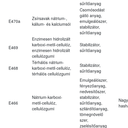
sűrítőanyag
Csomósodást
gátló anyag,
Zsírsavak nátrium-,
E470a
emulgeálószer,
kálium- és kalciumsói
stabilizátor,
sűrítőanyag
Enzimesen hidrolizált
karboxi-metil-cellulóz,
Stabilizátor,
E469
enzimesen hidrolizált
sűrítőanyag
cellulózgumi
Térhálós nátrium-
Stabilizátor,
E468
karboxi-metil-cellulóz,
sűrítőanyag
térhálós cellulózgumi
Emulgeálószer,
fényezőanyag,
nedvesítőszer,
Nátrium-karboxi-
stabilizátor,
Nagy
E466
metil-cellulóz,
sűrítőanyag,
hasha
cellulózgumi
szilárdítóanyag,
tömegnövelő
szer,
zselésítőanyag