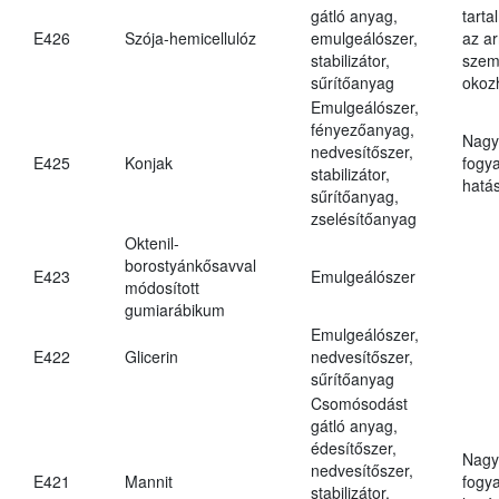
gátló anyag,
tarta
E426
Szója-hemicellulóz
emulgeálószer,
az ar
stabilizátor,
szem
sűrítőanyag
okoz
Emulgeálószer,
fényezőanyag,
Nagy
nedvesítőszer,
E425
Konjak
fogy
stabilizátor,
hatá
sűrítőanyag,
zselésítőanyag
Oktenil-
borostyánkősavval
E423
Emulgeálószer
módosított
gumiarábikum
Emulgeálószer,
E422
Glicerin
nedvesítőszer,
sűrítőanyag
Csomósodást
gátló anyag,
édesítőszer,
Nagy
nedvesítőszer,
E421
Mannit
fogy
stabilizátor,