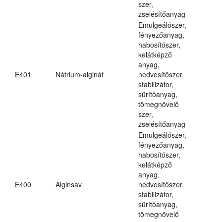
szer,
zselésítőanyag
Emulgeálószer,
fényezőanyag,
habosítószer,
kelátképző
anyag,
E401
Nátrium-alginát
nedvesítőszer,
stabilizátor,
sűrítőanyag,
tömegnövelő
szer,
zselésítőanyag
Emulgeálószer,
fényezőanyag,
habosítószer,
kelátképző
anyag,
E400
Alginsav
nedvesítőszer,
stabilizátor,
sűrítőanyag,
tömegnövelő