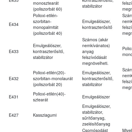
monosztearát
felsz
stabilizátor
(poliszorbát 60)
megn
Polioxi-etilén-
Szám
szorbitan-
Emulgeálószer,
nemk
E434
monopalmitát
kontraszterősítő
felsz
(poliszorbát 40)
megn
Számos (akár
Emulgeálószer,
nemkívánatos)
Polio
E433
kontraszterősítő,
anyag
mono
stabilizátor
felszívódását
megnövelheti.
Szám
Polioxi-etilén(20)-
Emulgeálószer,
nemk
E432
szorbitan-monolaurát
kontraszterősítő,
felsz
(poliszorbát 20)
stabilizátor
megn
Polioxi-etilén(40)-
E431
Emulgeálószer
sztearát
Emulgeálószer,
stabilizátor,
E427
Kassziagumi
sűrítőanyag,
zselésítőanyag
Csomósodást
Mive