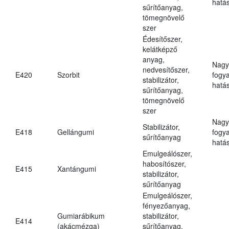
hatá
sűrítőanyag,
tömegnövelő
szer
Édesítőszer,
kelátképző
anyag,
Nagy
nedvesítőszer,
E420
Szorbit
fogy
stabilizátor,
hatá
sűrítőanyag,
tömegnövelő
szer
Nagy
Stabilizátor,
E418
Gellángumi
fogy
sűrítőanyag
hatá
Emulgeálószer,
habosítószer,
E415
Xantángumi
stabilizátor,
sűrítőanyag
Emulgeálószer,
fényezőanyag,
Gumiarábikum
stabilizátor,
E414
(akácmézga)
sűrítőanyag,