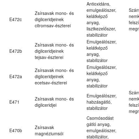
Antioxidáns,
emulgeálószer,
Szám
Zsírsavak mono- és
kelátképző
nemk
E472c
digliceridjeinek
anyag,
felsz
citromsav-észterei
lisztkezelőszer,
megn
stabilizátor
Emulgeálószer,
Zsírsavak mono- és
kelátképző
E472b
digliceridjeinek
anyag,
tejsav-észterei
stabilizátor
Emulgeálószer,
Zsírsavak mono- és
kelátképző
E472a
digliceridjeinek
anyag,
ecetsav-észterei
stabilizátor
Szám
Emulgeálószer,
Zsírsavak mono- és
nemk
E471
habzásgátló,
digliceridjei
felsz
stabilizátor
megn
Csomósodást
gátló anyag,
Zsírsavak
E470b
emulgeálószer,
magnéziumsói
stabilizátor,