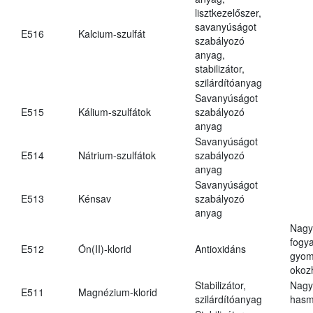
lisztkezelőszer,
savanyúságot
E516
Kalcium-szulfát
szabályozó
anyag,
stabilizátor,
szilárdítóanyag
Savanyúságot
E515
Kálium-szulfátok
szabályozó
anyag
Savanyúságot
E514
Nátrium-szulfátok
szabályozó
anyag
Savanyúságot
E513
Kénsav
szabályozó
anyag
Nagy
fogy
E512
Ón(II)-klorid
Antioxidáns
gyom
okoz
Stabilizátor,
Nagy
E511
Magnézium-klorid
szilárdítóanyag
hasm