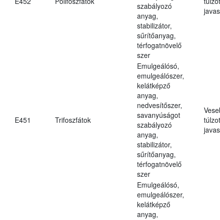
E452
Polifoszfátok
túlzo
szabályozó
javas
anyag,
stabilizátor,
sűrítőanyag,
térfogatnövelő
szer
Emulgeálósó,
emulgeálószer,
kelátképző
anyag,
nedvesítőszer,
Vese
savanyúságot
E451
Trifoszfátok
túlzo
szabályozó
javas
anyag,
stabilizátor,
sűrítőanyag,
térfogatnövelő
szer
Emulgeálósó,
emulgeálószer,
kelátképző
anyag,