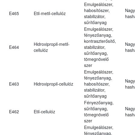
Emulgeálószer,
habosítószer,
Nagy
E465
Etil-metil-cellulóz
stabilizátor,
hasha
sűrítőanyag
Emulgeálószer,
fényezőanyag,
kontraszterősítő,
Hidroxipropil-metil-
Nagy
E464
stabilizátor,
cellulóz
hasha
sűrítőanyag,
tömegnövelő
szer
Emulgeálószer,
fényezőanyag,
Nagy
E463
Hidroxipropil-cellulóz
habosítószer,
hasha
stabilizátor,
sűrítőanyag
Fényezőanyag,
sűrítőanyag,
Nagy
E462
Etil-cellulóz
tömegnövelő
hasha
szer
Emulgeálószer,
fényezőanyag,