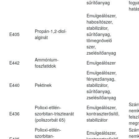
sűrítőanyag
fogy
hatá
Emulgeálószer,
habosítószer,
stabilizátor,
Propán-1,2-diol-
E405
sűrítőanyag,
alginát
tömegnövelő
szer,
zselésítőanyag
Ammónium-
E442
Emulgeálószer
foszfatidok
Emulgeálószer,
fényezőanyag,
E440
Pektinek
stabilizátor,
sűrítőanyag,
zselésítőanyag
Szám
Polioxi-etilén-
Emulgeálószer,
nemk
E436
szorbitan-trisztearát
kontraszterősítő,
felsz
(poliszorbát 65)
stabilizátor
megn
Polioxi-etilén-
Szám
Emulgeálószer,
szorbitan-
nemk
E435
kontraszterősítő,