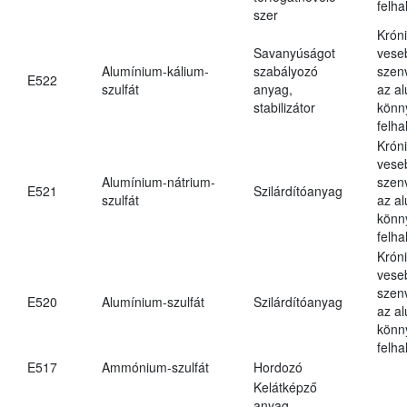
felh
szer
Krón
Savanyúságot
vese
Alumínium-kálium-
szabályozó
szen
E522
szulfát
anyag,
az a
stabilizátor
könn
felh
Krón
vese
Alumínium-nátrium-
szen
E521
Szilárdítóanyag
szulfát
az a
könn
felh
Krón
vese
szen
E520
Alumínium-szulfát
Szilárdítóanyag
az a
könn
felh
E517
Ammónium-szulfát
Hordozó
Kelátképző
anyag,