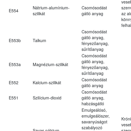
vese
Nátrium-alumínium-
Csomósodást
szen
E554
szilikát
gátló anyag
az a
könn
felh
Csomósodást
gátló anyag,
E553b
Talkum
fényezőanyag,
sűrítőanyag
Csomósodást
gátló anyag,
E553a
Magnézium-szilikát
fényezőanyag,
sűrítőanyag
Csomósodást
E552
Kalcium-szilikát
gátló anyag
Csomósodást
E551
Szilícium-dioxid
gátló anyag,
habzásgátló
Emulgeálósó,
emulgeálószer,
Krón
savanyúságot
vese
szabályozó
Savas nátrium-
szen