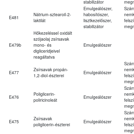
stabilizátor
megn
Emulgeálószer,
Szám
Nátrium-sztearoil-2-
habosítószer,
nemk
E481
laktilát
lisztkezelőszer,
felsz
stabilizátor
megn
Hőkezeléssel oxidált
szójaolaj zsírsavak
E479b
mono- és
Emulgeálószer
digliceridjeivel
reagáltatva
Szám
Zsírsavak propán-
nemk
E477
Emulgeálószer
1,2-diol-észterei
felsz
megn
Szám
Poliglicerin-
nemk
E476
Emulgeálószer
poliricinoleát
felsz
megn
Szám
Zsírsavak
nemk
E475
Emulgeálószer
poliglicerin-észterei
felsz
megn