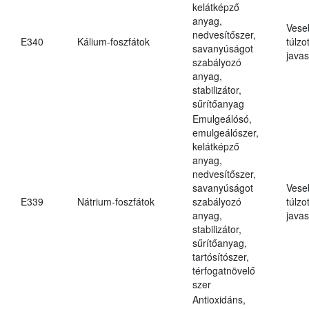
kelátképző
anyag,
Vese
nedvesítőszer,
E340
Kálium-foszfátok
túlzo
savanyúságot
javas
szabályozó
anyag,
stabilizátor,
sűrítőanyag
Emulgeálósó,
emulgeálószer,
kelátképző
anyag,
nedvesítőszer,
savanyúságot
Vese
E339
Nátrium-foszfátok
szabályozó
túlzo
anyag,
javas
stabilizátor,
sűrítőanyag,
tartósítószer,
térfogatnövelő
szer
Antioxidáns,