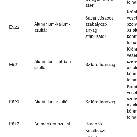
felh
szer
Krón
Savanyúságot
vese
Alumínium-kálium-
szabályozó
szen
E522
szulfát
anyag,
az a
stabilizátor
könn
felh
Krón
vese
Alumínium-nátrium-
szen
E521
Szilárdítóanyag
szulfát
az a
könn
felh
Krón
vese
szen
E520
Alumínium-szulfát
Szilárdítóanyag
az a
könn
felh
E517
Ammónium-szulfát
Hordozó
Kelátképző
anyag,