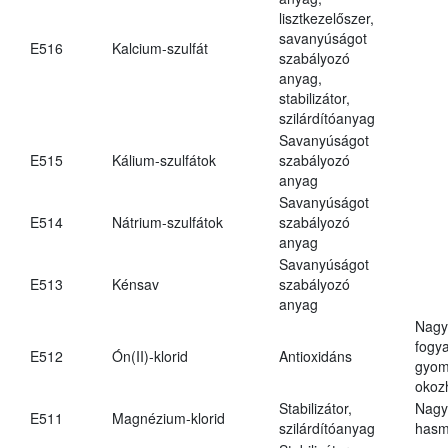
lisztkezelőszer,
savanyúságot
E516
Kalcium-szulfát
szabályozó
anyag,
stabilizátor,
szilárdítóanyag
Savanyúságot
E515
Kálium-szulfátok
szabályozó
anyag
Savanyúságot
E514
Nátrium-szulfátok
szabályozó
anyag
Savanyúságot
E513
Kénsav
szabályozó
anyag
Nagy
fogy
E512
Ón(II)-klorid
Antioxidáns
gyom
okoz
Stabilizátor,
Nagy
E511
Magnézium-klorid
szilárdítóanyag
hasm