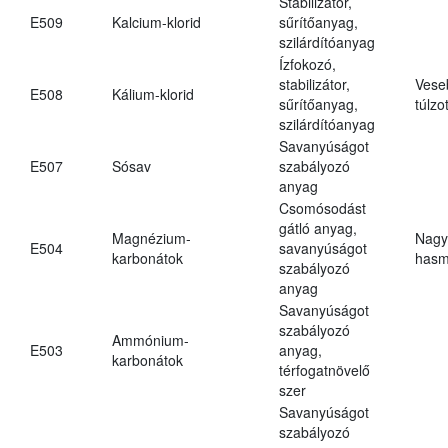
Stabilizátor,
E509
Kalcium-klorid
sűrítőanyag,
szilárdítóanyag
Ízfokozó,
stabilizátor,
Vese
E508
Kálium-klorid
sűrítőanyag,
túlzo
szilárdítóanyag
Savanyúságot
E507
Sósav
szabályozó
anyag
Csomósodást
gátló anyag,
Magnézium-
Nagy
E504
savanyúságot
karbonátok
hasm
szabályozó
anyag
Savanyúságot
szabályozó
Ammónium-
E503
anyag,
karbonátok
térfogatnövelő
szer
Savanyúságot
szabályozó