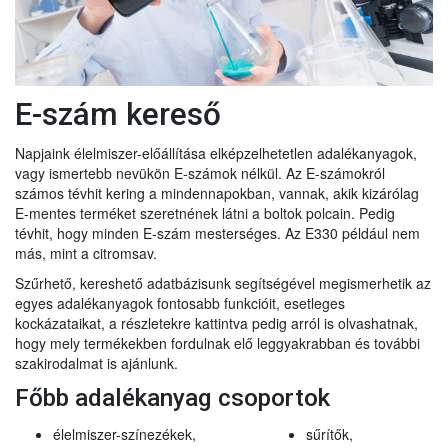
E-szám kereső
Napjaink élelmiszer-előállítása elképzelhetetlen adalékanyagok,
vagy ismertebb nevükön E-számok nélkül. Az E-számokról
számos tévhit kering a mindennapokban, vannak, akik kizárólag
E-mentes terméket szeretnének látni a boltok polcain. Pedig
tévhit, hogy minden E-szám mesterséges. Az E330 például nem
más, mint a citromsav.
Szűrhető, kereshető adatbázisunk segítségével megismerhetik az
egyes adalékanyagok fontosabb funkcióit, esetleges
kockázataikat, a részletekre kattintva pedig arról is olvashatnak,
hogy mely termékekben fordulnak elő leggyakrabban és további
szakirodalmat is ajánlunk.
Főbb adalékanyag csoportok
élelmiszer-színezékek,
sűrítők,