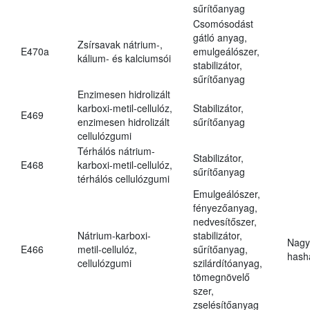
sűrítőanyag
Csomósodást
gátló anyag,
Zsírsavak nátrium-,
E470a
emulgeálószer,
kálium- és kalciumsói
stabilizátor,
sűrítőanyag
Enzimesen hidrolizált
karboxi-metil-cellulóz,
Stabilizátor,
E469
enzimesen hidrolizált
sűrítőanyag
cellulózgumi
Térhálós nátrium-
Stabilizátor,
E468
karboxi-metil-cellulóz,
sűrítőanyag
térhálós cellulózgumi
Emulgeálószer,
fényezőanyag,
nedvesítőszer,
Nátrium-karboxi-
stabilizátor,
Nagy
E466
metil-cellulóz,
sűrítőanyag,
hasha
cellulózgumi
szilárdítóanyag,
tömegnövelő
szer,
zselésítőanyag