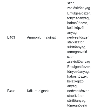
szer,
zselésítőanyag
Emulgeálószer,
fényezőanyag,
habosítószer,
kelátképző
anyag,
E403
Ammónium-alginát
nedvesítőszer,
stabilizátor,
sűrítőanyag,
tömegnövelő
szer,
zselésítőanyag
Emulgeálószer,
fényezőanyag,
habosítószer,
kelátképző
anyag,
E402
Kálium-alginát
nedvesítőszer,
stabilizátor,
sűrítőanyag,
tömegnövelő