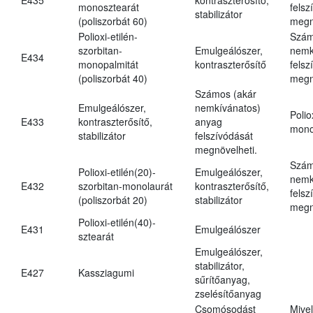
monosztearát
felsz
stabilizátor
(poliszorbát 60)
megn
Polioxi-etilén-
Szám
szorbitan-
Emulgeálószer,
nemk
E434
monopalmitát
kontraszterősítő
felsz
(poliszorbát 40)
megn
Számos (akár
Emulgeálószer,
nemkívánatos)
Polio
E433
kontraszterősítő,
anyag
mono
stabilizátor
felszívódását
megnövelheti.
Szám
Polioxi-etilén(20)-
Emulgeálószer,
nemk
E432
szorbitan-monolaurát
kontraszterősítő,
felsz
(poliszorbát 20)
stabilizátor
megn
Polioxi-etilén(40)-
E431
Emulgeálószer
sztearát
Emulgeálószer,
stabilizátor,
E427
Kassziagumi
sűrítőanyag,
zselésítőanyag
Csomósodást
Mive