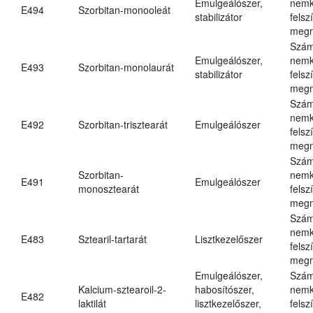
Emulgeálószer,
nemk
E494
Szorbitan-monooleát
stabilizátor
felsz
megn
Szám
Emulgeálószer,
nemk
E493
Szorbitan-monolaurát
stabilizátor
felsz
megn
Szám
nemk
E492
Szorbitan-trisztearát
Emulgeálószer
felsz
megn
Szám
Szorbitan-
nemk
E491
Emulgeálószer
monosztearát
felsz
megn
Szám
nemk
E483
Sztearil-tartarát
Lisztkezelőszer
felsz
megn
Emulgeálószer,
Szám
Kalcium-sztearoil-2-
habosítószer,
nemk
E482
laktilát
lisztkezelőszer,
felsz