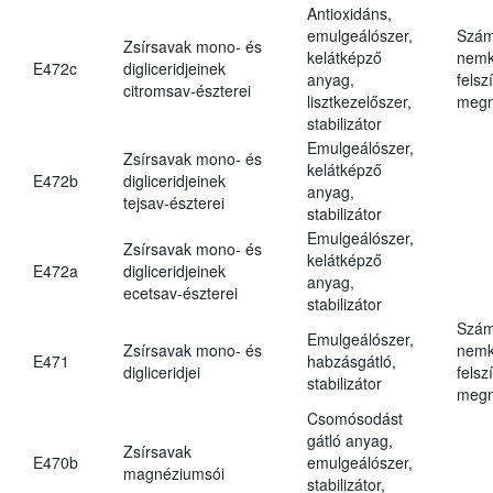
Antioxidáns,
emulgeálószer,
Szám
Zsírsavak mono- és
kelátképző
nemk
E472c
digliceridjeinek
anyag,
felsz
citromsav-észterei
lisztkezelőszer,
megn
stabilizátor
Emulgeálószer,
Zsírsavak mono- és
kelátképző
E472b
digliceridjeinek
anyag,
tejsav-észterei
stabilizátor
Emulgeálószer,
Zsírsavak mono- és
kelátképző
E472a
digliceridjeinek
anyag,
ecetsav-észterei
stabilizátor
Szám
Emulgeálószer,
Zsírsavak mono- és
nemk
E471
habzásgátló,
digliceridjei
felsz
stabilizátor
megn
Csomósodást
gátló anyag,
Zsírsavak
E470b
emulgeálószer,
magnéziumsói
stabilizátor,