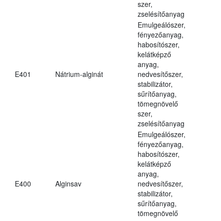
szer,
zselésítőanyag
Emulgeálószer,
fényezőanyag,
habosítószer,
kelátképző
anyag,
E401
Nátrium-alginát
nedvesítőszer,
stabilizátor,
sűrítőanyag,
tömegnövelő
szer,
zselésítőanyag
Emulgeálószer,
fényezőanyag,
habosítószer,
kelátképző
anyag,
E400
Alginsav
nedvesítőszer,
stabilizátor,
sűrítőanyag,
tömegnövelő