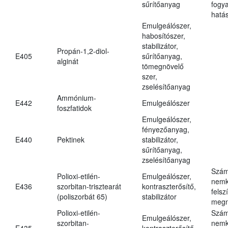
sűrítőanyag
fogy
hatá
Emulgeálószer,
habosítószer,
stabilizátor,
Propán-1,2-diol-
E405
sűrítőanyag,
alginát
tömegnövelő
szer,
zselésítőanyag
Ammónium-
E442
Emulgeálószer
foszfatidok
Emulgeálószer,
fényezőanyag,
E440
Pektinek
stabilizátor,
sűrítőanyag,
zselésítőanyag
Szám
Polioxi-etilén-
Emulgeálószer,
nemk
E436
szorbitan-trisztearát
kontraszterősítő,
felsz
(poliszorbát 65)
stabilizátor
megn
Polioxi-etilén-
Szám
Emulgeálószer,
szorbitan-
nemk
E435
kontraszterősítő,