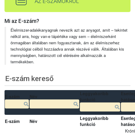
AZ E-SZÁMOKRÓL
Mi az E-szám?
Élelmiszer-adalékanyagnak nevezik azt az anyagot, amit – tekintet
nélkül arra, hogy van-e tápértéke vagy sem – élelmiszerként
önmagában általában nem fogyasztanak, ám az élelmiszerhez
technológiai célból hozzáadva annak részévé válik. Általában kis
mennyiségben, határozott cél elérésére alkalmazzák a
termékekben.
E-szám kereső
Leggyakoribb
Esetle
E-szám
Név
funkció
hatás
Leggyakoribb
Esetle
E-szám
Név
funkció
hatás
Krón