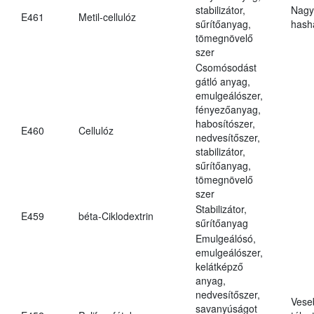
stabilizátor,
Nagy
E461
Metil-cellulóz
sűrítőanyag,
hasha
tömegnövelő
szer
Csomósodást
gátló anyag,
emulgeálószer,
fényezőanyag,
habosítószer,
E460
Cellulóz
nedvesítőszer,
stabilizátor,
sűrítőanyag,
tömegnövelő
szer
Stabilizátor,
E459
béta-Ciklodextrin
sűrítőanyag
Emulgeálósó,
emulgeálószer,
kelátképző
anyag,
nedvesítőszer,
Vese
savanyúságot