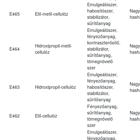
Emulgeálószer,
habosítószer,
Nagy
E465
Etil-metil-cellulóz
stabilizátor,
hasha
sűrítőanyag
Emulgeálószer,
fényezőanyag,
kontraszterősítő,
Hidroxipropil-metil-
Nagy
E464
stabilizátor,
cellulóz
hasha
sűrítőanyag,
tömegnövelő
szer
Emulgeálószer,
fényezőanyag,
Nagy
E463
Hidroxipropil-cellulóz
habosítószer,
hasha
stabilizátor,
sűrítőanyag
Fényezőanyag,
sűrítőanyag,
Nagy
E462
Etil-cellulóz
tömegnövelő
hasha
szer
Emulgeálószer,
fényezőanyag,