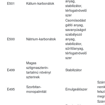
anyag,
E501
Kálium-karbonátok
stabilizátor,
térfogatnövelő
szer
Csomósodást
gátló anyag,
savanyúságot
szabályozó
E500
Nátrium-karbonátok
anyag,
stabilizátor,
sűrítőanyag,
térfogatnövelő
szer
Magas
sztigmaszterin-
E499
Stabilizátor
tartalmú növényi
szterinek
Szám
Szorbitan-
nemk
E495
Emulgeálószer
monopalmitát
felsz
megn
Szám