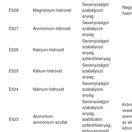
Savanyúságot
Nagy
E528
Magnézium-hidroxid
szabályozó
hasm
anyag
Savanyúságot
E527
Ammónium-hidroxid
szabályozó
anyag
Savanyúságot
szabályozó
E526
Kalcium-hidroxid
anyag,
szilárdítóanyag
Savanyúságot
E525
Kálium-hidroxid
szabályozó
anyag
Savanyúságot
E524
Nátrium-hidroxid
szabályozó
anyag
Savanyúságot
Krón
szabályozó
vese
anyag,
Alumínium-
szen
E523
stabilizátor,
ammónium-szulfát
az a
szilárdítóanyag,
könn
térfogatnövelő