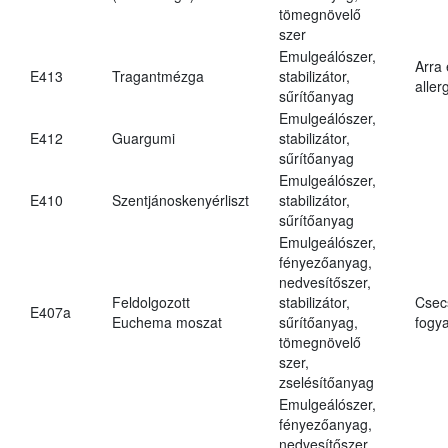
tömegnövelő
szer
Emulgeálószer,
Arra
E413
Tragantmézga
stabilizátor,
aller
sűrítőanyag
Emulgeálószer,
E412
Guargumi
stabilizátor,
sűrítőanyag
Emulgeálószer,
E410
Szentjánoskenyérliszt
stabilizátor,
sűrítőanyag
Emulgeálószer,
fényezőanyag,
nedvesítőszer,
Feldolgozott
stabilizátor,
Csec
E407a
Euchema moszat
sűrítőanyag,
fogya
tömegnövelő
szer,
zselésítőanyag
Emulgeálószer,
fényezőanyag,
nedvesítőszer,