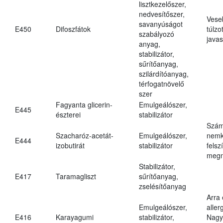
lisztkezelőszer,
nedvesítőszer,
Vese
savanyúságot
E450
Difoszfátok
túlzo
szabályozó
javas
anyag,
stabilizátor,
sűrítőanyag,
szilárdítóanyag,
térfogatnövelő
szer
Fagyanta glicerin-
Emulgeálószer,
E445
észterei
stabilizátor
Szám
Szacharóz-acetát-
Emulgeálószer,
nemk
E444
izobutirát
stabilizátor
felsz
megn
Stabilizátor,
E417
Taramagliszt
sűrítőanyag,
zselésítőanyag
Arra
Emulgeálószer,
aller
E416
Karayagumi
stabilizátor,
Nagy