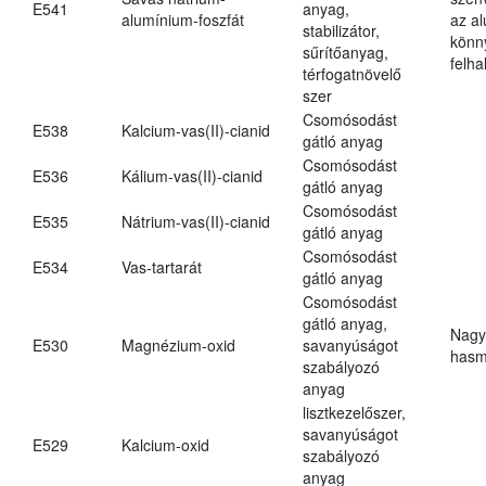
E541
anyag,
alumínium-foszfát
az a
stabilizátor,
könn
sűrítőanyag,
felh
térfogatnövelő
szer
Csomósodást
E538
Kalcium-vas(II)-cianid
gátló anyag
Csomósodást
E536
Kálium-vas(II)-cianid
gátló anyag
Csomósodást
E535
Nátrium-vas(II)-cianid
gátló anyag
Csomósodást
E534
Vas-tartarát
gátló anyag
Csomósodást
gátló anyag,
Nagy
E530
Magnézium-oxid
savanyúságot
hasm
szabályozó
anyag
lisztkezelőszer,
savanyúságot
E529
Kalcium-oxid
szabályozó
anyag