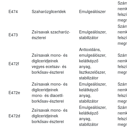
Szám
nemk
E474
Szaharózgliceridek
Emulgeálószer
felsz
megn
Szám
Zsírsavak szacharóz-
Emulgeálószer,
nemk
E473
észterei
stabilizátor
felsz
megn
Antioxidáns,
Zsírsavak mono- és
emulgeálószer,
Szám
digliceridjeinek
kelátképző
nemk
E472f
vegyes ecetsav- és
anyag,
felsz
borkősav-észterei
lisztkezelőszer,
megn
stabilizátor
Zsírsavak mono- és
Emulgeálószer,
Szám
digliceridjeinek
kelátképző
nemk
E472e
mono- és diacetil-
anyag,
felsz
borkősav-észterei
stabilizátor
megn
Emulgeálószer,
Szám
Zsírsavak mono- és
kelátképző
nemk
E472d
digliceridjeinek
anyag,
felsz
borkősav-észterei
stabilizátor
megn