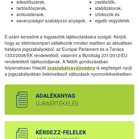
édesítőszerek,
zselésítők,
tartósítószerek,
stabilizátorok,
antioxidánsok,
ízfokozók és
savanyúságot szabályozó anyagok,
egyéb vegyületek.
E-szám keresőnk a fogyasztók tájékoztatására szolgál. Kérjük,
hogy az élelmiszeripari vállalkozók minden esetben az aktuálisan
hatályos jogszabályokból, az Európai Parlament és a Tanács
1333/2008/EK rendeletéből, valamint a Bizottság 231/2012/EU
rendeletéből tájékozódjanak. A Nébih gondozásában
folyamatosan frissülő
jogszabálygyűjtemény
is segítséget nyújt
a jogszabályokban bekövetkező változások nyomonkövetésében.
ADALÉKANYAG
ÚJRAÉRTÉKELÉS
KÉRDEZZ-FELELEK