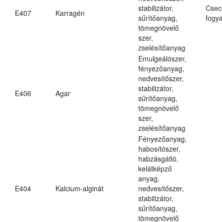
stabilizátor,
Csec
E407
Karragén
sűrítőanyag,
fogya
tömegnövelő
szer,
zselésítőanyag
Emulgeálószer,
fényezőanyag,
nedvesítőszer,
stabilizátor,
E406
Agar
sűrítőanyag,
tömegnövelő
szer,
zselésítőanyag
Fényezőanyag,
habosítószer,
habzásgátló,
kelátképző
anyag,
E404
Kalcium-alginát
nedvesítőszer,
stabilizátor,
sűrítőanyag,
tömegnövelő