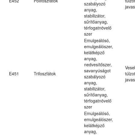
E452
Polifoszfátok
túlzo
szabályozó
javas
anyag,
stabilizátor,
sűrítőanyag,
térfogatnövelő
szer
Emulgeálósó,
emulgeálószer,
kelátképző
anyag,
nedvesítőszer,
Vese
savanyúságot
E451
Trifoszfátok
túlzo
szabályozó
javas
anyag,
stabilizátor,
sűrítőanyag,
térfogatnövelő
szer
Emulgeálósó,
emulgeálószer,
kelátképző
anyag,