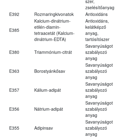
szer,
zselésítőanyag
E392
Rozmaringkivonatok
Antioxidáns
Kalcium-dinátrium-
Antioxidáns,
etilén-diamin-
kelátképző
E385
tetraacetát (Kalcium-
anyag,
dinátrium-EDTA)
tartósítószer
Savanyúságot
E380
Triammónium-citrát
szabályozó
anyag
Savanyúságot
E363
Borostyánkősav
szabályozó
anyag
Savanyúságot
E357
Kálium-adipát
szabályozó
anyag
Savanyúságot
E356
Nátrium-adipát
szabályozó
anyag
Savanyúságot
E355
Adipinsav
szabályozó
anyag