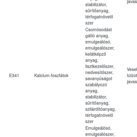
javas
stabilizátor,
sűrítőanyag,
térfogatnövelő
szer
Csomósodást
gátló anyag,
emulgeálósó,
emulgeálószer,
kelátképző
anyag,
lisztkezelőszer,
Vese
nedvesítőszer,
E341
Kalcium-foszfátok
túlzo
savanyúságot
javas
szabályozó
anyag,
stabilizátor,
sűrítőanyag,
szilárdítóanyag,
térfogatnövelő
szer
Emulgeálósó,
emulgeálószer,