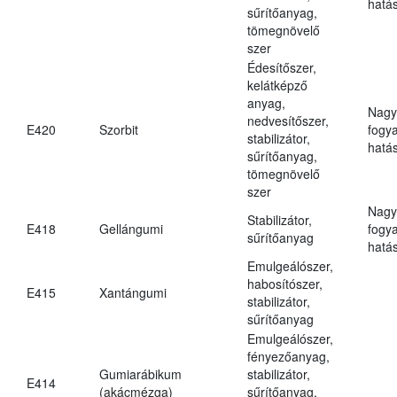
hatá
sűrítőanyag,
tömegnövelő
szer
Édesítőszer,
kelátképző
anyag,
Nagy
nedvesítőszer,
E420
Szorbit
fogy
stabilizátor,
hatá
sűrítőanyag,
tömegnövelő
szer
Nagy
Stabilizátor,
E418
Gellángumi
fogy
sűrítőanyag
hatá
Emulgeálószer,
habosítószer,
E415
Xantángumi
stabilizátor,
sűrítőanyag
Emulgeálószer,
fényezőanyag,
Gumiarábikum
stabilizátor,
E414
(akácmézga)
sűrítőanyag,