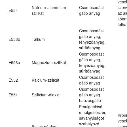
vese
Nátrium-alumínium-
Csomósodást
szen
E554
szilikát
gátló anyag
az a
könn
felh
Csomósodást
gátló anyag,
E553b
Talkum
fényezőanyag,
sűrítőanyag
Csomósodást
gátló anyag,
E553a
Magnézium-szilikát
fényezőanyag,
sűrítőanyag
Csomósodást
E552
Kalcium-szilikát
gátló anyag
Csomósodást
E551
Szilícium-dioxid
gátló anyag,
habzásgátló
Emulgeálósó,
emulgeálószer,
Krón
savanyúságot
vese
szabályozó
Savas nátrium-
szen