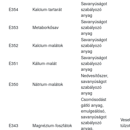
Savanyúságot
E354
Kalcium-tartarát
szabályozó
anyag
Savanyúságot
E353
Metaborkősav
szabályozó
anyag
Savanyúságot
E352
Kalcium-malátok
szabályozó
anyag
Savanyúságot
E351
Kálium-malát
szabályozó
anyag
Nedvesítőszer,
savanyúságot
E350
Nátrium-malátok
szabályozó
anyag
Csomósodást
gátló anyag,
emulgeálósó,
savanyúságot
Vese
szabályozó
E343
Magnézium-foszfátok
túlzo
anyag,