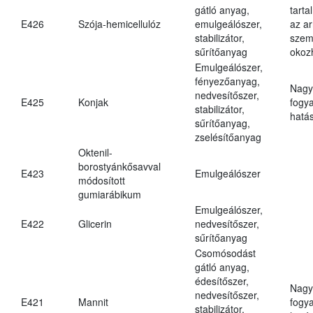
gátló anyag,
tarta
E426
Szója-hemicellulóz
emulgeálószer,
az ar
stabilizátor,
szem
sűrítőanyag
okoz
Emulgeálószer,
fényezőanyag,
Nagy
nedvesítőszer,
E425
Konjak
fogy
stabilizátor,
hatá
sűrítőanyag,
zselésítőanyag
Oktenil-
borostyánkősavval
E423
Emulgeálószer
módosított
gumiarábikum
Emulgeálószer,
E422
Glicerin
nedvesítőszer,
sűrítőanyag
Csomósodást
gátló anyag,
édesítőszer,
Nagy
nedvesítőszer,
E421
Mannit
fogy
stabilizátor,