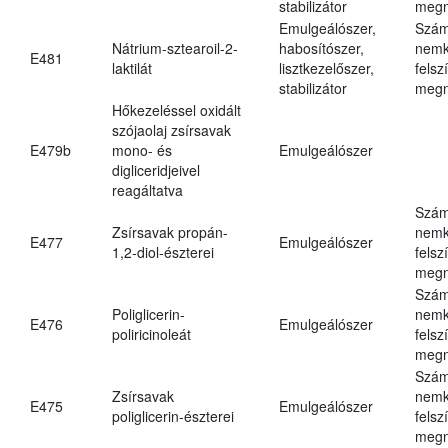
stabilizátor
megn
Emulgeálószer,
Szám
Nátrium-sztearoil-2-
habosítószer,
nemk
E481
laktilát
lisztkezelőszer,
felsz
stabilizátor
megn
Hőkezeléssel oxidált
szójaolaj zsírsavak
E479b
mono- és
Emulgeálószer
digliceridjeivel
reagáltatva
Szám
Zsírsavak propán-
nemk
E477
Emulgeálószer
1,2-diol-észterei
felsz
megn
Szám
Poliglicerin-
nemk
E476
Emulgeálószer
poliricinoleát
felsz
megn
Szám
Zsírsavak
nemk
E475
Emulgeálószer
poliglicerin-észterei
felsz
megn