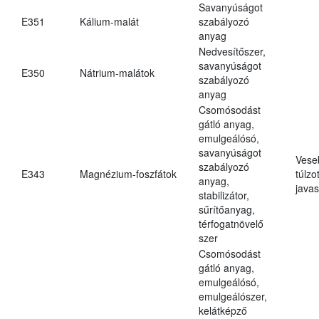
Savanyúságot
E351
Kálium-malát
szabályozó
anyag
Nedvesítőszer,
savanyúságot
E350
Nátrium-malátok
szabályozó
anyag
Csomósodást
gátló anyag,
emulgeálósó,
savanyúságot
Vese
szabályozó
E343
Magnézium-foszfátok
túlzo
anyag,
javas
stabilizátor,
sűrítőanyag,
térfogatnövelő
szer
Csomósodást
gátló anyag,
emulgeálósó,
emulgeálószer,
kelátképző