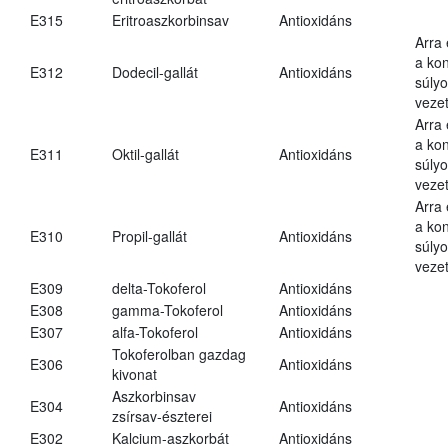
E315
Eritroaszkorbinsav
Antioxidáns
Arra
a kon
E312
Dodecil-gallát
Antioxidáns
súly
vezet
Arra
a kon
E311
Oktil-gallát
Antioxidáns
súly
vezet
Arra
a kon
E310
Propil-gallát
Antioxidáns
súly
vezet
E309
delta-Tokoferol
Antioxidáns
E308
gamma-Tokoferol
Antioxidáns
E307
alfa-Tokoferol
Antioxidáns
Tokoferolban gazdag
E306
Antioxidáns
kivonat
Aszkorbinsav
E304
Antioxidáns
zsírsav-észterei
E302
Kalcium-aszkorbát
Antioxidáns