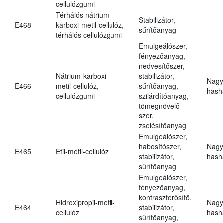
cellulózgumi
Térhálós nátrium-
Stabilizátor,
E468
karboxi-metil-cellulóz,
sűrítőanyag
térhálós cellulózgumi
Emulgeálószer,
fényezőanyag,
nedvesítőszer,
Nátrium-karboxi-
stabilizátor,
Nagy
E466
metil-cellulóz,
sűrítőanyag,
hasha
cellulózgumi
szilárdítóanyag,
tömegnövelő
szer,
zselésítőanyag
Emulgeálószer,
habosítószer,
Nagy
E465
Etil-metil-cellulóz
stabilizátor,
hasha
sűrítőanyag
Emulgeálószer,
fényezőanyag,
kontraszterősítő,
Hidroxipropil-metil-
Nagy
E464
stabilizátor,
cellulóz
hasha
sűrítőanyag,