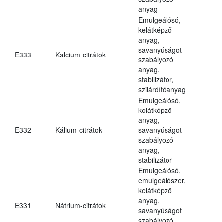
anyag
Emulgeálósó,
kelátképző
anyag,
savanyúságot
E333
Kalcium-citrátok
szabályozó
anyag,
stabilizátor,
szilárdítóanyag
Emulgeálósó,
kelátképző
anyag,
E332
Kálium-citrátok
savanyúságot
szabályozó
anyag,
stabilizátor
Emulgeálósó,
emulgeálószer,
kelátképző
anyag,
E331
Nátrium-citrátok
savanyúságot
szabályozó