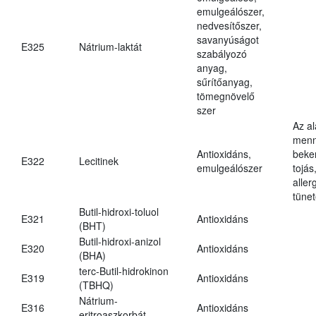
emulgeálószer,
nedvesítőszer,
savanyúságot
E325
Nátrium-laktát
szabályozó
anyag,
sűrítőanyag,
tömegnövelő
szer
Az a
menn
Antioxidáns,
beker
E322
Lecitinek
emulgeálószer
tojás
aller
tünet
Butil-hidroxi-toluol
E321
Antioxidáns
(BHT)
Butil-hidroxi-anizol
E320
Antioxidáns
(BHA)
terc-Butil-hidrokinon
E319
Antioxidáns
(TBHQ)
Nátrium-
E316
Antioxidáns
eritroaszkorbát