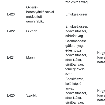
zselésítőanyag
Oktenil-
borostyánkősavval
E423
Emulgeálószer
módosított
gumiarábikum
Emulgeálószer,
E422
Glicerin
nedvesítőszer,
sűrítőanyag
Csomósodást
gátló anyag,
édesítőszer,
Nagy
nedvesítőszer,
E421
Mannit
fogy
stabilizátor,
hatá
sűrítőanyag,
tömegnövelő
szer
Édesítőszer,
kelátképző
anyag,
Nagy
nedvesítőszer,
E420
Szorbit
fogy
stabilizátor,
hatá
sűrítőanyag,