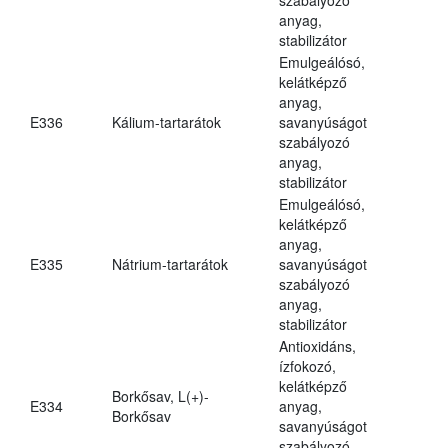
anyag,
stabilizátor
Emulgeálósó,
kelátképző
anyag,
E336
Kálium-tartarátok
savanyúságot
szabályozó
anyag,
stabilizátor
Emulgeálósó,
kelátképző
anyag,
E335
Nátrium-tartarátok
savanyúságot
szabályozó
anyag,
stabilizátor
Antioxidáns,
ízfokozó,
kelátképző
Borkősav, L(+)-
E334
anyag,
Borkősav
savanyúságot
szabályozó