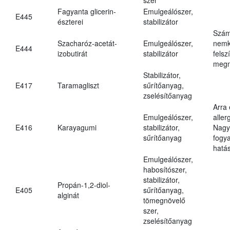
Fagyanta glicerin-
Emulgeálószer,
E445
észterei
stabilizátor
Szám
Szacharóz-acetát-
Emulgeálószer,
nemk
E444
izobutirát
stabilizátor
felsz
megn
Stabilizátor,
E417
Taramagliszt
sűrítőanyag,
zselésítőanyag
Arra
Emulgeálószer,
aller
E416
Karayagumi
stabilizátor,
Nagy
sűrítőanyag
fogy
hatá
Emulgeálószer,
habosítószer,
stabilizátor,
Propán-1,2-diol-
E405
sűrítőanyag,
alginát
tömegnövelő
szer,
zselésítőanyag