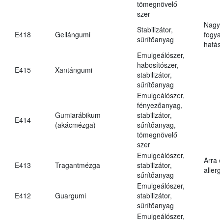
tömegnövelő
szer
Nagy
Stabilizátor,
E418
Gellángumi
fogy
sűrítőanyag
hatá
Emulgeálószer,
habosítószer,
E415
Xantángumi
stabilizátor,
sűrítőanyag
Emulgeálószer,
fényezőanyag,
Gumiarábikum
stabilizátor,
E414
(akácmézga)
sűrítőanyag,
tömegnövelő
szer
Emulgeálószer,
Arra
E413
Tragantmézga
stabilizátor,
aller
sűrítőanyag
Emulgeálószer,
E412
Guargumi
stabilizátor,
sűrítőanyag
Emulgeálószer,