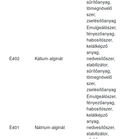
sűrítőanyag,
tömegnövelő
szer,
zselésítőanyag
Emulgeálószer,
fényezőanyag,
habosítószer,
kelátképző
anyag,
E402
Kálium-alginát
nedvesítőszer,
stabilizátor,
sűrítőanyag,
tömegnövelő
szer,
zselésítőanyag
Emulgeálószer,
fényezőanyag,
habosítószer,
kelátképző
anyag,
E401
Nátrium-alginát
nedvesítőszer,
stabilizátor,