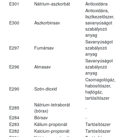
E301
Nátrium-aszkorbát
Antioxidáns
Antioxidáns,
lisztkezelőszer,
E300
Aszkorbinsav
savanyúságot
szabályozó
anyag
Savanyúságot
E297
Fumársav
szabályozó
anyag
Savanyúságot
E296
Almasav
szabályozó
anyag
Csomagológáz,
habosítószer,
E290
Szén-dioxid
hajtógáz,
tartósítószer
Nátrium-tetraborát
E285
-
(bórax)
E284
Bórsav
-
E283
Kálium-propionát
Tartósítószer
E282
Kalcium-propionát
Tartósítószer