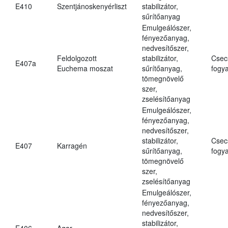
E410
Szentjánoskenyérliszt
stabilizátor,
sűrítőanyag
Emulgeálószer,
fényezőanyag,
nedvesítőszer,
Feldolgozott
stabilizátor,
Csec
E407a
Euchema moszat
sűrítőanyag,
fogya
tömegnövelő
szer,
zselésítőanyag
Emulgeálószer,
fényezőanyag,
nedvesítőszer,
stabilizátor,
Csec
E407
Karragén
sűrítőanyag,
fogya
tömegnövelő
szer,
zselésítőanyag
Emulgeálószer,
fényezőanyag,
nedvesítőszer,
stabilizátor,
E406
Agar