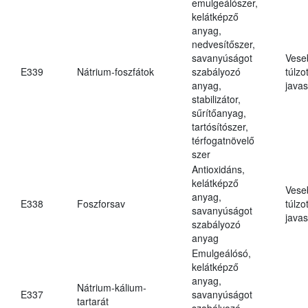
emulgeálószer,
kelátképző
anyag,
nedvesítőszer,
savanyúságot
Vese
E339
Nátrium-foszfátok
szabályozó
túlzo
anyag,
javas
stabilizátor,
sűrítőanyag,
tartósítószer,
térfogatnövelő
szer
Antioxidáns,
kelátképző
Vese
anyag,
E338
Foszforsav
túlzo
savanyúságot
javas
szabályozó
anyag
Emulgeálósó,
kelátképző
anyag,
Nátrium-kálium-
E337
savanyúságot
tartarát
szabályozó