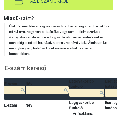
AZ E-SZÁMOKRÓL
Mi az E-szám?
Élelmiszer-adalékanyagnak nevezik azt az anyagot, amit – tekintet
nélkül arra, hogy van-e tápértéke vagy sem – élelmiszerként
önmagában általában nem fogyasztanak, ám az élelmiszerhez
technológiai célból hozzáadva annak részévé válik. Általában kis
mennyiségben, határozott cél elérésére alkalmazzák a
termékekben.
E-szám kereső
Leggyakoribb
Esetle
E-szám
Név
funkció
hatás
Leggyakoribb
Esetle
E-szám
Név
funkció
hatás
Antioxidáns,