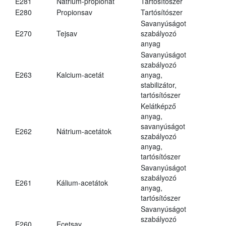
E281
Nátrium-propionát
Tartósítószer
E280
Propionsav
Tartósítószer
Savanyúságot
E270
Tejsav
szabályozó
anyag
Savanyúságot
szabályozó
E263
Kalcium-acetát
anyag,
stabilizátor,
tartósítószer
Kelátképző
anyag,
savanyúságot
E262
Nátrium-acetátok
szabályozó
anyag,
tartósítószer
Savanyúságot
szabályozó
E261
Kálium-acetátok
anyag,
tartósítószer
Savanyúságot
szabályozó
E260
Ecetsav