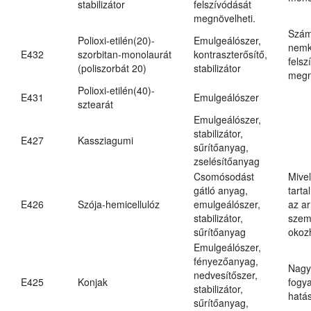
stabilizátor
felszívódását
megnövelheti.
Szám
Polioxi-etilén(20)-
Emulgeálószer,
nemk
E432
szorbitan-monolaurát
kontraszterősítő,
felsz
(poliszorbát 20)
stabilizátor
megn
Polioxi-etilén(40)-
E431
Emulgeálószer
sztearát
Emulgeálószer,
stabilizátor,
E427
Kassziagumi
sűrítőanyag,
zselésítőanyag
Csomósodást
Mive
gátló anyag,
tarta
E426
Szója-hemicellulóz
emulgeálószer,
az ar
stabilizátor,
szem
sűrítőanyag
okoz
Emulgeálószer,
fényezőanyag,
Nagy
nedvesítőszer,
E425
Konjak
fogy
stabilizátor,
hatá
sűrítőanyag,