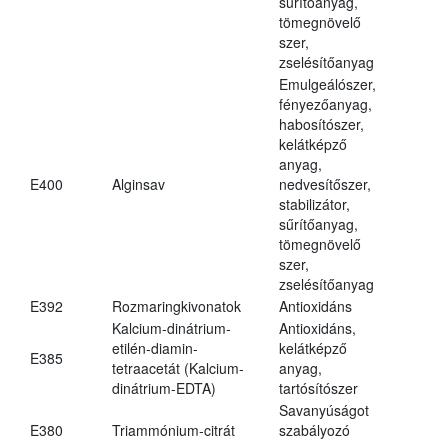
sűrítőanyag,
tömegnövelő
szer,
zselésítőanyag
Emulgeálószer,
fényezőanyag,
habosítószer,
kelátképző
anyag,
E400
Alginsav
nedvesítőszer,
stabilizátor,
sűrítőanyag,
tömegnövelő
szer,
zselésítőanyag
E392
Rozmaringkivonatok
Antioxidáns
Kalcium-dinátrium-
Antioxidáns,
etilén-diamin-
kelátképző
E385
tetraacetát (Kalcium-
anyag,
dinátrium-EDTA)
tartósítószer
Savanyúságot
E380
Triammónium-citrát
szabályozó