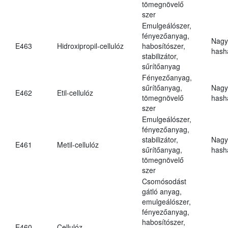
tömegnövelő
szer
Emulgeálószer,
fényezőanyag,
Nagy
E463
Hidroxipropil-cellulóz
habosítószer,
hasha
stabilizátor,
sűrítőanyag
Fényezőanyag,
sűrítőanyag,
Nagy
E462
Etil-cellulóz
tömegnövelő
hasha
szer
Emulgeálószer,
fényezőanyag,
stabilizátor,
Nagy
E461
Metil-cellulóz
sűrítőanyag,
hasha
tömegnövelő
szer
Csomósodást
gátló anyag,
emulgeálószer,
fényezőanyag,
habosítószer,
E460
Cellulóz