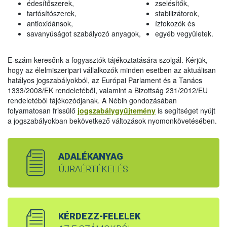
édesítőszerek,
zselésítők,
tartósítószerek,
stabilizátorok,
antioxidánsok,
ízfokozók és
savanyúságot szabályozó anyagok,
egyéb vegyületek.
E-szám keresőnk a fogyasztók tájékoztatására szolgál. Kérjük,
hogy az élelmiszeripari vállalkozók minden esetben az aktuálisan
hatályos jogszabályokból, az Európai Parlament és a Tanács
1333/2008/EK rendeletéből, valamint a Bizottság 231/2012/EU
rendeletéből tájékozódjanak. A Nébih gondozásában
folyamatosan frissülő
jogszabálygyűjtemény
is segítséget nyújt
a jogszabályokban bekövetkező változások nyomonkövetésében.
ADALÉKANYAG
ÚJRAÉRTÉKELÉS
KÉRDEZZ-FELELEK