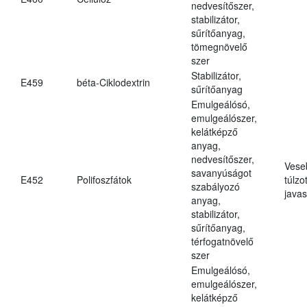
nedvesítőszer,
stabilizátor,
sűrítőanyag,
tömegnövelő
szer
Stabilizátor,
E459
béta-Ciklodextrin
sűrítőanyag
Emulgeálósó,
emulgeálószer,
kelátképző
anyag,
nedvesítőszer,
Vese
savanyúságot
E452
Polifoszfátok
túlzo
szabályozó
javas
anyag,
stabilizátor,
sűrítőanyag,
térfogatnövelő
szer
Emulgeálósó,
emulgeálószer,
kelátképző