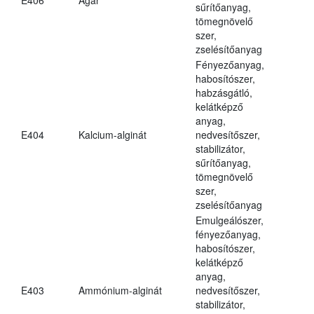
sűrítőanyag,
tömegnövelő
szer,
zselésítőanyag
Fényezőanyag,
habosítószer,
habzásgátló,
kelátképző
anyag,
E404
Kalcium-alginát
nedvesítőszer,
stabilizátor,
sűrítőanyag,
tömegnövelő
szer,
zselésítőanyag
Emulgeálószer,
fényezőanyag,
habosítószer,
kelátképző
anyag,
E403
Ammónium-alginát
nedvesítőszer,
stabilizátor,