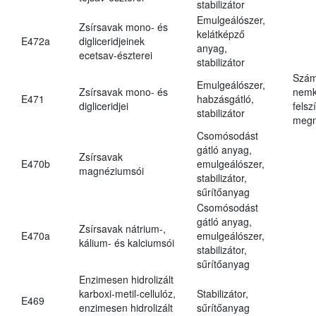
stabilizátor
Emulgeálószer,
Zsírsavak mono- és
kelátképző
E472a
digliceridjeinek
anyag,
ecetsav-észterei
stabilizátor
Szám
Emulgeálószer,
Zsírsavak mono- és
nemk
E471
habzásgátló,
digliceridjei
felsz
stabilizátor
megn
Csomósodást
gátló anyag,
Zsírsavak
E470b
emulgeálószer,
magnéziumsói
stabilizátor,
sűrítőanyag
Csomósodást
gátló anyag,
Zsírsavak nátrium-,
E470a
emulgeálószer,
kálium- és kalciumsói
stabilizátor,
sűrítőanyag
Enzimesen hidrolizált
karboxi-metil-cellulóz,
Stabilizátor,
E469
enzimesen hidrolizált
sűrítőanyag