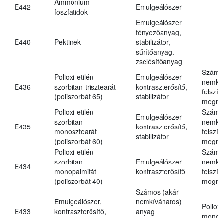
Ammónium-
E442
Emulgeálószer
foszfatidok
Emulgeálószer,
fényezőanyag,
E440
Pektinek
stabilizátor,
sűrítőanyag,
zselésítőanyag
Szám
Polioxi-etilén-
Emulgeálószer,
nemk
E436
szorbitan-trisztearát
kontraszterősítő,
felsz
(poliszorbát 65)
stabilizátor
megn
Polioxi-etilén-
Szám
Emulgeálószer,
szorbitan-
nemk
E435
kontraszterősítő,
monosztearát
felsz
stabilizátor
(poliszorbát 60)
megn
Polioxi-etilén-
Szám
szorbitan-
Emulgeálószer,
nemk
E434
monopalmitát
kontraszterősítő
felsz
(poliszorbát 40)
megn
Számos (akár
Emulgeálószer,
nemkívánatos)
Polio
E433
kontraszterősítő,
anyag
mono