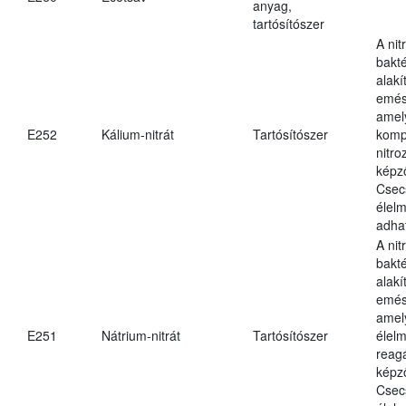
anyag,
tartósítószer
A nit
bakté
alakí
emés
amely
E252
Kálium-nitrát
Tartósítószer
komp
nitr
képz
Csec
élel
adha
A nit
bakté
alakí
emés
amel
E251
Nátrium-nitrát
Tartósítószer
élel
reag
képz
Csec