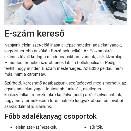
E-szám kereső
Napjaink élelmiszer-előállítása elképzelhetetlen adalékanyagok,
vagy ismertebb nevükön E-számok nélkül. Az E-számokról
számos tévhit kering a mindennapokban, vannak, akik kizárólag
E-mentes terméket szeretnének látni a boltok polcain. Pedig
tévhit, hogy minden E-szám mesterséges. Az E330 például nem
más, mint a citromsav.
Szűrhető, kereshető adatbázisunk segítségével megismerhetik az
egyes adalékanyagok fontosabb funkcióit, esetleges
kockázataikat, a részletekre kattintva pedig arról is olvashatnak,
hogy mely termékekben fordulnak elő leggyakrabban és további
szakirodalmat is ajánlunk.
Főbb adalékanyag csoportok
élelmiszer-színezékek,
sűrítők,