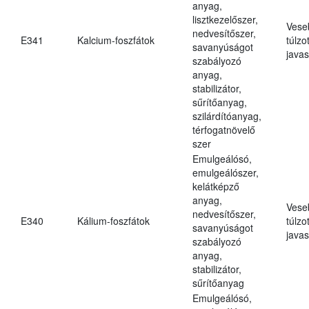
anyag,
lisztkezelőszer,
Vese
nedvesítőszer,
E341
Kalcium-foszfátok
túlzo
savanyúságot
javas
szabályozó
anyag,
stabilizátor,
sűrítőanyag,
szilárdítóanyag,
térfogatnövelő
szer
Emulgeálósó,
emulgeálószer,
kelátképző
anyag,
Vese
nedvesítőszer,
E340
Kálium-foszfátok
túlzo
savanyúságot
javas
szabályozó
anyag,
stabilizátor,
sűrítőanyag
Emulgeálósó,