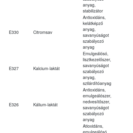
anyag,
stabilizátor
Antioxidáns,
kelátképző
anyag,
E330
Citromsav
savanyúságot
szabályozó
anyag
Emulgeálósó,
lisztkezelőszer,
savanyúságot
E327
Kalcium-laktát
szabályozó
anyag,
szilárdítóanyag
Antioxidáns,
emulgeálószer,
nedvesítőszer,
E326
Kálium-laktát
savanyúságot
szabályozó
anyag
Atioxidáns,
emulgeálósó,