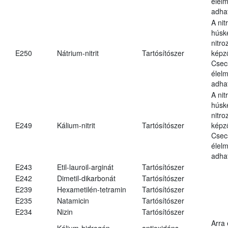
élel
adha
A nit
húsk
nitr
E250
Nátrium-nitrit
Tartósítószer
képz
Csec
élel
adha
A nit
húsk
nitr
E249
Kálium-nitrit
Tartósítószer
képz
Csec
élel
adha
E243
Etil-lauroil-arginát
Tartósítószer
E242
Dimetil-dikarbonát
Tartósítószer
E239
Hexametilén-tetramin
Tartósítószer
E235
Natamicin
Tartósítószer
E234
Nizin
Tartósítószer
Arra
Kálium-hidrogén-
antioxidáns,