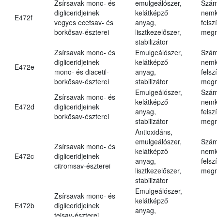
Zsírsavak mono- és
emulgeálószer,
Szám
digliceridjeinek
kelátképző
nemk
E472f
vegyes ecetsav- és
anyag,
felsz
borkősav-észterei
lisztkezelőszer,
megn
stabilizátor
Zsírsavak mono- és
Emulgeálószer,
Szám
digliceridjeinek
kelátképző
nemk
E472e
mono- és diacetil-
anyag,
felsz
borkősav-észterei
stabilizátor
megn
Emulgeálószer,
Szám
Zsírsavak mono- és
kelátképző
nemk
E472d
digliceridjeinek
anyag,
felsz
borkősav-észterei
stabilizátor
megn
Antioxidáns,
emulgeálószer,
Szám
Zsírsavak mono- és
kelátképző
nemk
E472c
digliceridjeinek
anyag,
felsz
citromsav-észterei
lisztkezelőszer,
megn
stabilizátor
Emulgeálószer,
Zsírsavak mono- és
kelátképző
E472b
digliceridjeinek
anyag,
tejsav-észterei