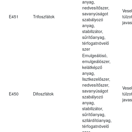
anyag,
nedvesítőszer,
Vese
savanyúságot
E451
Trifoszfátok
túlzo
szabályozó
javas
anyag,
stabilizátor,
sűrítőanyag,
térfogatnövelő
szer
Emulgeálósó,
emulgeálószer,
kelátképző
anyag,
lisztkezelőszer,
nedvesítőszer,
Vese
savanyúságot
E450
Difoszfátok
túlzo
szabályozó
javas
anyag,
stabilizátor,
sűrítőanyag,
szilárdítóanyag,
térfogatnövelő
szer