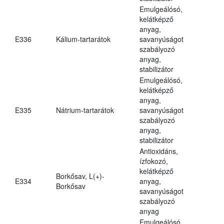
Emulgeálósó,
kelátképző
anyag,
E336
Kálium-tartarátok
savanyúságot
szabályozó
anyag,
stabilizátor
Emulgeálósó,
kelátképző
anyag,
E335
Nátrium-tartarátok
savanyúságot
szabályozó
anyag,
stabilizátor
Antioxidáns,
ízfokozó,
kelátképző
Borkősav, L(+)-
E334
anyag,
Borkősav
savanyúságot
szabályozó
anyag
Emulgeálósó,