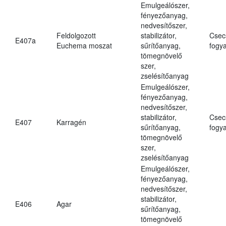
Emulgeálószer,
fényezőanyag,
nedvesítőszer,
Feldolgozott
stabilizátor,
Csec
E407a
Euchema moszat
sűrítőanyag,
fogya
tömegnövelő
szer,
zselésítőanyag
Emulgeálószer,
fényezőanyag,
nedvesítőszer,
stabilizátor,
Csec
E407
Karragén
sűrítőanyag,
fogya
tömegnövelő
szer,
zselésítőanyag
Emulgeálószer,
fényezőanyag,
nedvesítőszer,
stabilizátor,
E406
Agar
sűrítőanyag,
tömegnövelő