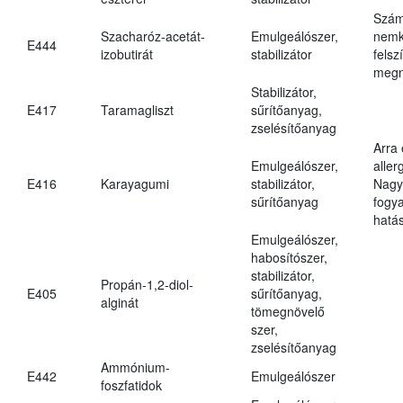
Szám
Szacharóz-acetát-
Emulgeálószer,
nemk
E444
izobutirát
stabilizátor
felsz
megn
Stabilizátor,
E417
Taramagliszt
sűrítőanyag,
zselésítőanyag
Arra
Emulgeálószer,
aller
E416
Karayagumi
stabilizátor,
Nagy
sűrítőanyag
fogy
hatá
Emulgeálószer,
habosítószer,
stabilizátor,
Propán-1,2-diol-
E405
sűrítőanyag,
alginát
tömegnövelő
szer,
zselésítőanyag
Ammónium-
E442
Emulgeálószer
foszfatidok