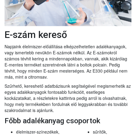
E-szám kereső
Napjaink élelmiszer-előállítása elképzelhetetlen adalékanyagok,
vagy ismertebb nevükön E-számok nélkül. Az E-számokról
számos tévhit kering a mindennapokban, vannak, akik kizárólag
E-mentes terméket szeretnének látni a boltok polcain. Pedig
tévhit, hogy minden E-szám mesterséges. Az E330 például nem
más, mint a citromsav.
Szűrhető, kereshető adatbázisunk segítségével megismerhetik az
egyes adalékanyagok fontosabb funkcióit, esetleges
kockázataikat, a részletekre kattintva pedig arról is olvashatnak,
hogy mely termékekben fordulnak elő leggyakrabban és további
szakirodalmat is ajánlunk.
Főbb adalékanyag csoportok
élelmiszer-színezékek,
sűrítők,