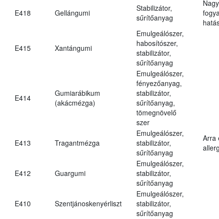
Nagy
Stabilizátor,
E418
Gellángumi
fogy
sűrítőanyag
hatá
Emulgeálószer,
habosítószer,
E415
Xantángumi
stabilizátor,
sűrítőanyag
Emulgeálószer,
fényezőanyag,
Gumiarábikum
stabilizátor,
E414
(akácmézga)
sűrítőanyag,
tömegnövelő
szer
Emulgeálószer,
Arra
E413
Tragantmézga
stabilizátor,
aller
sűrítőanyag
Emulgeálószer,
E412
Guargumi
stabilizátor,
sűrítőanyag
Emulgeálószer,
E410
Szentjánoskenyérliszt
stabilizátor,
sűrítőanyag