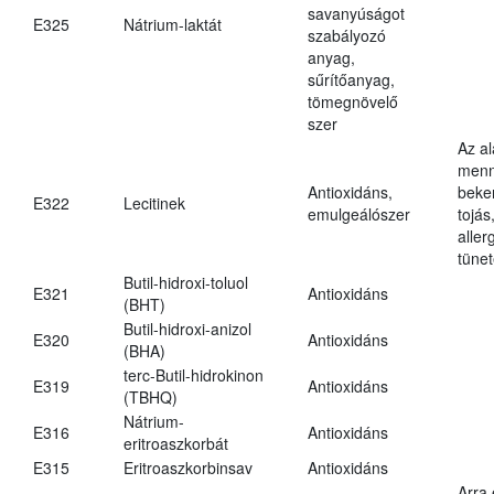
savanyúságot
E325
Nátrium-laktát
szabályozó
anyag,
sűrítőanyag,
tömegnövelő
szer
Az a
menn
Antioxidáns,
beker
E322
Lecitinek
emulgeálószer
tojás
aller
tünet
Butil-hidroxi-toluol
E321
Antioxidáns
(BHT)
Butil-hidroxi-anizol
E320
Antioxidáns
(BHA)
terc-Butil-hidrokinon
E319
Antioxidáns
(TBHQ)
Nátrium-
E316
Antioxidáns
eritroaszkorbát
E315
Eritroaszkorbinsav
Antioxidáns
Arra