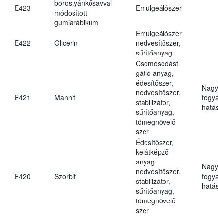
borostyánkősavval
E423
Emulgeálószer
módosított
gumiarábikum
Emulgeálószer,
E422
Glicerin
nedvesítőszer,
sűrítőanyag
Csomósodást
gátló anyag,
édesítőszer,
Nagy
nedvesítőszer,
E421
Mannit
fogy
stabilizátor,
hatá
sűrítőanyag,
tömegnövelő
szer
Édesítőszer,
kelátképző
anyag,
Nagy
nedvesítőszer,
E420
Szorbit
fogy
stabilizátor,
hatá
sűrítőanyag,
tömegnövelő
szer