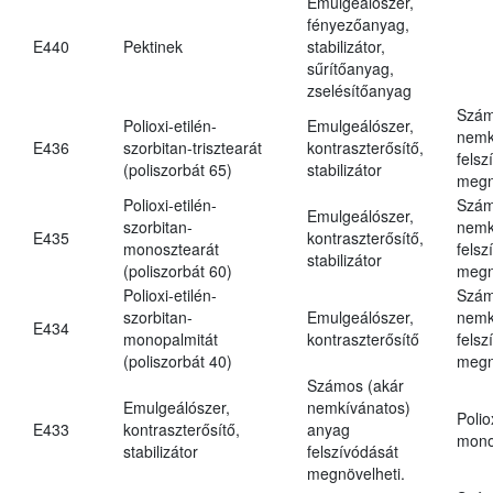
Emulgeálószer,
fényezőanyag,
E440
Pektinek
stabilizátor,
sűrítőanyag,
zselésítőanyag
Szám
Polioxi-etilén-
Emulgeálószer,
nemk
E436
szorbitan-trisztearát
kontraszterősítő,
felsz
(poliszorbát 65)
stabilizátor
megn
Polioxi-etilén-
Szám
Emulgeálószer,
szorbitan-
nemk
E435
kontraszterősítő,
monosztearát
felsz
stabilizátor
(poliszorbát 60)
megn
Polioxi-etilén-
Szám
szorbitan-
Emulgeálószer,
nemk
E434
monopalmitát
kontraszterősítő
felsz
(poliszorbát 40)
megn
Számos (akár
Emulgeálószer,
nemkívánatos)
Polio
E433
kontraszterősítő,
anyag
mono
stabilizátor
felszívódását
megnövelheti.