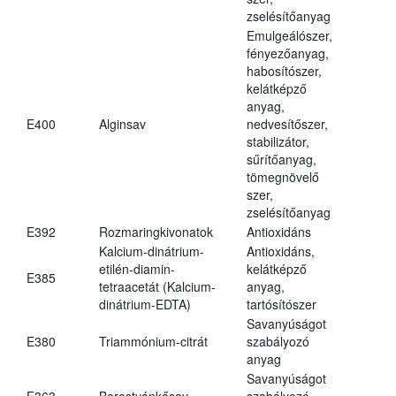
zselésítőanyag
Emulgeálószer,
fényezőanyag,
habosítószer,
kelátképző
anyag,
E400
Alginsav
nedvesítőszer,
stabilizátor,
sűrítőanyag,
tömegnövelő
szer,
zselésítőanyag
E392
Rozmaringkivonatok
Antioxidáns
Kalcium-dinátrium-
Antioxidáns,
etilén-diamin-
kelátképző
E385
tetraacetát (Kalcium-
anyag,
dinátrium-EDTA)
tartósítószer
Savanyúságot
E380
Triammónium-citrát
szabályozó
anyag
Savanyúságot
E363
Borostyánkősav
szabályozó