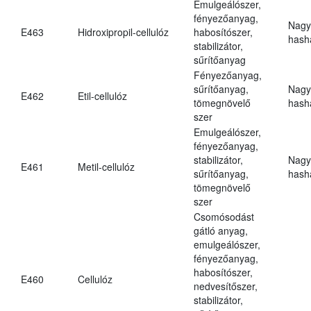
Emulgeálószer,
fényezőanyag,
Nagy
E463
Hidroxipropil-cellulóz
habosítószer,
hasha
stabilizátor,
sűrítőanyag
Fényezőanyag,
sűrítőanyag,
Nagy
E462
Etil-cellulóz
tömegnövelő
hasha
szer
Emulgeálószer,
fényezőanyag,
stabilizátor,
Nagy
E461
Metil-cellulóz
sűrítőanyag,
hasha
tömegnövelő
szer
Csomósodást
gátló anyag,
emulgeálószer,
fényezőanyag,
habosítószer,
E460
Cellulóz
nedvesítőszer,
stabilizátor,