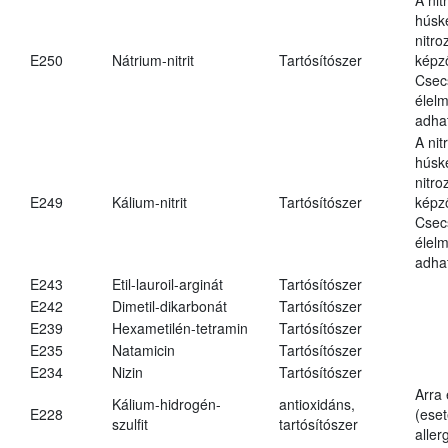
húsk
nitr
E250
Nátrium-nitrit
Tartósítószer
képz
Csec
élel
adha
A nit
húsk
nitr
E249
Kálium-nitrit
Tartósítószer
képz
Csec
élel
adha
E243
Etil-lauroil-arginát
Tartósítószer
E242
Dimetil-dikarbonát
Tartósítószer
E239
Hexametilén-tetramin
Tartósítószer
E235
Natamicin
Tartósítószer
E234
Nizin
Tartósítószer
Arra
Kálium-hidrogén-
antioxidáns,
E228
(eset
szulfit
tartósítószer
aller