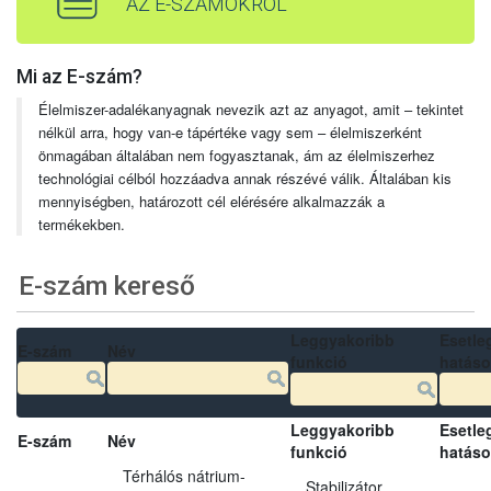
AZ E-SZÁMOKRÓL
Mi az E-szám?
Élelmiszer-adalékanyagnak nevezik azt az anyagot, amit – tekintet
nélkül arra, hogy van-e tápértéke vagy sem – élelmiszerként
önmagában általában nem fogyasztanak, ám az élelmiszerhez
technológiai célból hozzáadva annak részévé válik. Általában kis
mennyiségben, határozott cél elérésére alkalmazzák a
termékekben.
E-szám kereső
Leggyakoribb
Esetle
E-szám
Név
funkció
hatás
Leggyakoribb
Esetle
E-szám
Név
funkció
hatás
Térhálós nátrium-
Stabilizátor,