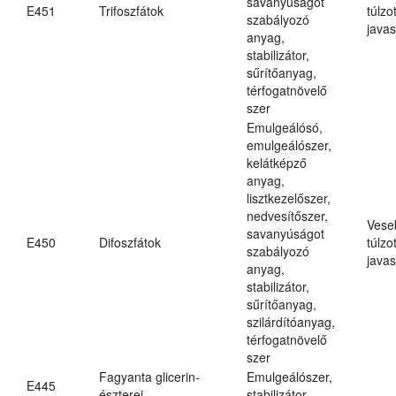
savanyúságot
E451
Trifoszfátok
túlzo
szabályozó
javas
anyag,
stabilizátor,
sűrítőanyag,
térfogatnövelő
szer
Emulgeálósó,
emulgeálószer,
kelátképző
anyag,
lisztkezelőszer,
nedvesítőszer,
Vese
savanyúságot
E450
Difoszfátok
túlzo
szabályozó
javas
anyag,
stabilizátor,
sűrítőanyag,
szilárdítóanyag,
térfogatnövelő
szer
Fagyanta glicerin-
Emulgeálószer,
E445
észterei
stabilizátor