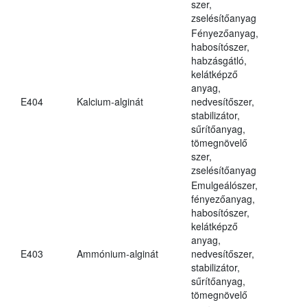
szer,
zselésítőanyag
Fényezőanyag,
habosítószer,
habzásgátló,
kelátképző
anyag,
E404
Kalcium-alginát
nedvesítőszer,
stabilizátor,
sűrítőanyag,
tömegnövelő
szer,
zselésítőanyag
Emulgeálószer,
fényezőanyag,
habosítószer,
kelátképző
anyag,
E403
Ammónium-alginát
nedvesítőszer,
stabilizátor,
sűrítőanyag,
tömegnövelő