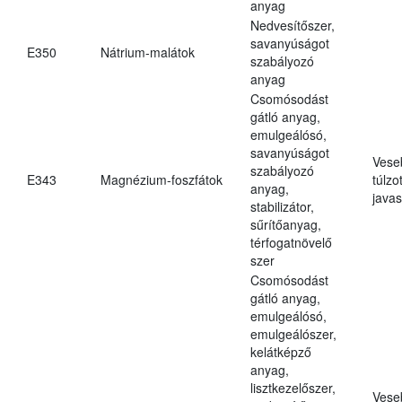
anyag
Nedvesítőszer,
savanyúságot
E350
Nátrium-malátok
szabályozó
anyag
Csomósodást
gátló anyag,
emulgeálósó,
savanyúságot
Vese
szabályozó
E343
Magnézium-foszfátok
túlzo
anyag,
javas
stabilizátor,
sűrítőanyag,
térfogatnövelő
szer
Csomósodást
gátló anyag,
emulgeálósó,
emulgeálószer,
kelátképző
anyag,
lisztkezelőszer,
Vese