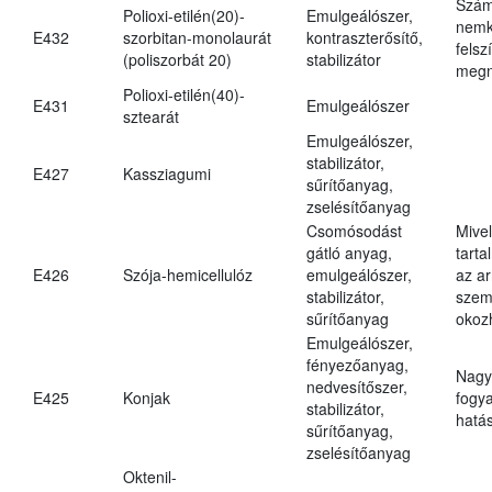
Szám
Polioxi-etilén(20)-
Emulgeálószer,
nemk
E432
szorbitan-monolaurát
kontraszterősítő,
felsz
(poliszorbát 20)
stabilizátor
megn
Polioxi-etilén(40)-
E431
Emulgeálószer
sztearát
Emulgeálószer,
stabilizátor,
E427
Kassziagumi
sűrítőanyag,
zselésítőanyag
Csomósodást
Mive
gátló anyag,
tarta
E426
Szója-hemicellulóz
emulgeálószer,
az ar
stabilizátor,
szem
sűrítőanyag
okoz
Emulgeálószer,
fényezőanyag,
Nagy
nedvesítőszer,
E425
Konjak
fogy
stabilizátor,
hatá
sűrítőanyag,
zselésítőanyag
Oktenil-