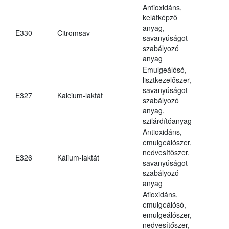
Antioxidáns,
kelátképző
anyag,
E330
Citromsav
savanyúságot
szabályozó
anyag
Emulgeálósó,
lisztkezelőszer,
savanyúságot
E327
Kalcium-laktát
szabályozó
anyag,
szilárdítóanyag
Antioxidáns,
emulgeálószer,
nedvesítőszer,
E326
Kálium-laktát
savanyúságot
szabályozó
anyag
Atioxidáns,
emulgeálósó,
emulgeálószer,
nedvesítőszer,