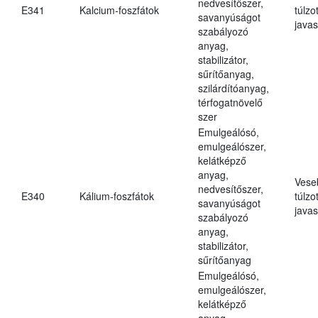
nedvesítőszer,
E341
Kalcium-foszfátok
túlzo
savanyúságot
javas
szabályozó
anyag,
stabilizátor,
sűrítőanyag,
szilárdítóanyag,
térfogatnövelő
szer
Emulgeálósó,
emulgeálószer,
kelátképző
anyag,
Vese
nedvesítőszer,
E340
Kálium-foszfátok
túlzo
savanyúságot
javas
szabályozó
anyag,
stabilizátor,
sűrítőanyag
Emulgeálósó,
emulgeálószer,
kelátképző
anyag,