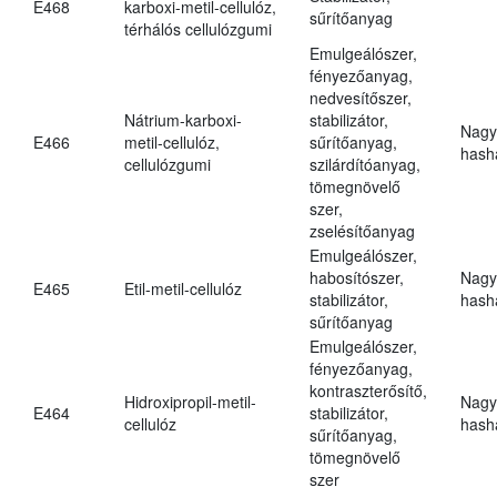
E468
karboxi-metil-cellulóz,
sűrítőanyag
térhálós cellulózgumi
Emulgeálószer,
fényezőanyag,
nedvesítőszer,
Nátrium-karboxi-
stabilizátor,
Nagy
E466
metil-cellulóz,
sűrítőanyag,
hasha
cellulózgumi
szilárdítóanyag,
tömegnövelő
szer,
zselésítőanyag
Emulgeálószer,
habosítószer,
Nagy
E465
Etil-metil-cellulóz
stabilizátor,
hasha
sűrítőanyag
Emulgeálószer,
fényezőanyag,
kontraszterősítő,
Hidroxipropil-metil-
Nagy
E464
stabilizátor,
cellulóz
hasha
sűrítőanyag,
tömegnövelő
szer