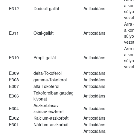
a kon
E312
Dodecil-gallát
Antioxidáns
súly
vezet
Arra
a kon
E311
Oktil-gallát
Antioxidáns
súly
vezet
Arra
a kon
E310
Propil-gallát
Antioxidáns
súly
vezet
E309
delta-Tokoferol
Antioxidáns
E308
gamma-Tokoferol
Antioxidáns
E307
alfa-Tokoferol
Antioxidáns
Tokoferolban gazdag
E306
Antioxidáns
kivonat
Aszkorbinsav
E304
Antioxidáns
zsírsav-észterei
E302
Kalcium-aszkorbát
Antioxidáns
E301
Nátrium-aszkorbát
Antioxidáns
Antioxidáns,