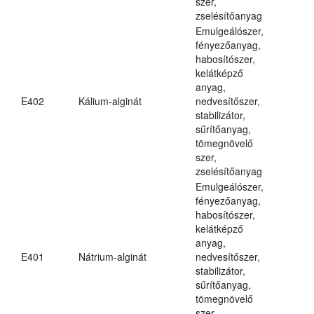
szer,
zselésítőanyag
Emulgeálószer,
fényezőanyag,
habosítószer,
kelátképző
anyag,
E402
Kálium-alginát
nedvesítőszer,
stabilizátor,
sűrítőanyag,
tömegnövelő
szer,
zselésítőanyag
Emulgeálószer,
fényezőanyag,
habosítószer,
kelátképző
anyag,
E401
Nátrium-alginát
nedvesítőszer,
stabilizátor,
sűrítőanyag,
tömegnövelő
szer,