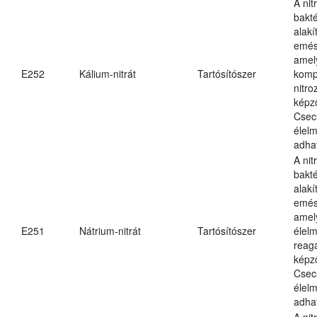
A nit
bakté
alakí
emés
amely
E252
Kálium-nitrát
Tartósítószer
komp
nitr
képz
Csec
élel
adha
A nit
bakté
alakí
emés
amel
E251
Nátrium-nitrát
Tartósítószer
élel
reag
képz
Csec
élel
adha
A nit