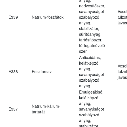
nedvesítőszer,
savanyúságot
Vese
E339
Nátrium-foszfátok
szabályozó
túlzo
anyag,
javas
stabilizátor,
sűrítőanyag,
tartósítószer,
térfogatnövelő
szer
Antioxidáns,
kelátképző
Vese
anyag,
E338
Foszforsav
túlzo
savanyúságot
javas
szabályozó
anyag
Emulgeálósó,
kelátképző
anyag,
Nátrium-kálium-
E337
savanyúságot
tartarát
szabályozó
anyag,
stabilizátor