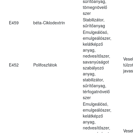
sűrítőanyag,
tömegnövelő
szer
Stabilizátor,
E459
béta-Ciklodextrin
sűrítőanyag
Emulgeálósó,
emulgeálószer,
kelátképző
anyag,
nedvesítőszer,
Vese
savanyúságot
E452
Polifoszfátok
túlzo
szabályozó
javas
anyag,
stabilizátor,
sűrítőanyag,
térfogatnövelő
szer
Emulgeálósó,
emulgeálószer,
kelátképző
anyag,
nedvesítőszer,
Vese