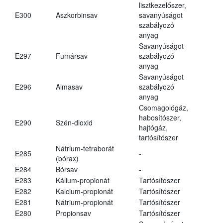
lisztkezelőszer,
E300
Aszkorbinsav
savanyúságot
szabályozó
anyag
Savanyúságot
E297
Fumársav
szabályozó
anyag
Savanyúságot
E296
Almasav
szabályozó
anyag
Csomagológáz,
habosítószer,
E290
Szén-dioxid
hajtógáz,
tartósítószer
Nátrium-tetraborát
E285
-
(bórax)
E284
Bórsav
-
E283
Kálium-propionát
Tartósítószer
E282
Kalcium-propionát
Tartósítószer
E281
Nátrium-propionát
Tartósítószer
E280
Propionsav
Tartósítószer