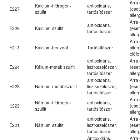
Arra
Kalcium-hidrogén-
antioxidáns,
E227
(eset
szulfit
tartósítószer
aller
Arra
antioxidáns,
E226
Kalcium-szulfit
(eset
tartósítószer
aller
Arra
E213
Kalcium-benzoát
Tartósítószer
aller
előfo
antioxidáns,
Arra
E224
Kálium-metabiszulfit
lisztkezelőszer,
(eset
tartósítószer
aller
antioxidáns,
Arra
E223
Nátrium-metabiszulfit
lisztkezelőszer,
(eset
tartósítószer
aller
Arra
Nátrium-hidrogén-
antioxidáns,
E222
(eset
szulfit
tartósítószer
aller
antioxidáns,
Arra
E221
Nátrium-szulfit
lisztkezelőszer,
(eset
tartósítószer
aller
Antioxidáns,
Arra