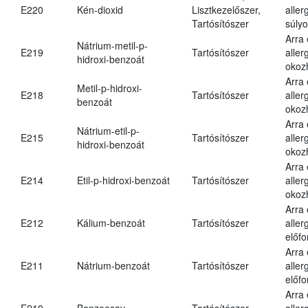
E220
Kén-dioxid
Lisztkezelőszer,
aller
Tartósítószer
súlyo
Arra
Nátrium-metil-p-
E219
Tartósítószer
aller
hidroxi-benzoát
okoz
Arra
Metil-p-hidroxi-
E218
Tartósítószer
aller
benzoát
okoz
Arra
Nátrium-etil-p-
E215
Tartósítószer
aller
hidroxi-benzoát
okoz
Arra
E214
Etil-p-hidroxi-benzoát
Tartósítószer
aller
okoz
Arra
E212
Kálium-benzoát
Tartósítószer
aller
előfo
Arra
E211
Nátrium-benzoát
Tartósítószer
aller
előfo
Arra
E210
Benzoesav
Tartósítószer
aller