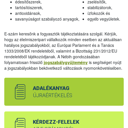
édesítőszerek,
zselésítők,
tartósítószerek,
stabilizátorok,
antioxidánsok,
ízfokozók és
savanyúságot szabályozó anyagok,
egyéb vegyületek.
E-szám keresőnk a fogyasztók tájékoztatására szolgál. Kérjük,
hogy az élelmiszeripari vállalkozók minden esetben az aktuálisan
hatályos jogszabályokból, az Európai Parlament és a Tanács
1333/2008/EK rendeletéből, valamint a Bizottság 231/2012/EU
rendeletéből tájékozódjanak. A Nébih gondozásában
folyamatosan frissülő
jogszabálygyűjtemény
is segítséget nyújt
a jogszabályokban bekövetkező változások nyomonkövetésében.
ADALÉKANYAG
ÚJRAÉRTÉKELÉS
KÉRDEZZ-FELELEK