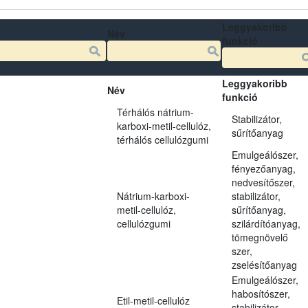
Leggyakoribb
Név
funkció
Leggyakoribb
Név
funkció
Térhálós nátrium-
Stabilizátor,
karboxi-metil-cellulóz,
sűrítőanyag
térhálós cellulózgumi
Emulgeálószer,
fényezőanyag,
nedvesítőszer,
Nátrium-karboxi-
stabilizátor,
metil-cellulóz,
sűrítőanyag,
cellulózgumi
szilárdítóanyag,
tömegnövelő
szer,
zselésítőanyag
Emulgeálószer,
habosítószer,
Etil-metil-cellulóz
stabilizátor,