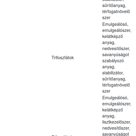
sűrítőanyag,
térfogatnövelő
szer
Emulgeálósó,
emulgeálószer,
kelátképző
anyag,
nedvesítőszer,
savanyúságot
Trifoszfátok
szabályozó
anyag,
stabilizátor,
sűrítőanyag,
térfogatnövelő
szer
Emulgeálósó,
emulgeálószer,
kelátképző
anyag,
lisztkezelőszer,
nedvesítőszer,
savanyúságot