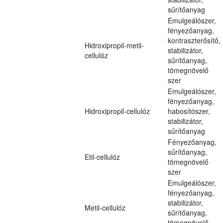
sűrítőanyag
Emulgeálószer,
fényezőanyag,
kontraszterősítő,
Hidroxipropil-metil-
stabilizátor,
cellulóz
sűrítőanyag,
tömegnövelő
szer
Emulgeálószer,
fényezőanyag,
Hidroxipropil-cellulóz
habosítószer,
stabilizátor,
sűrítőanyag
Fényezőanyag,
sűrítőanyag,
Etil-cellulóz
tömegnövelő
szer
Emulgeálószer,
fényezőanyag,
stabilizátor,
Metil-cellulóz
sűrítőanyag,
tömegnövelő