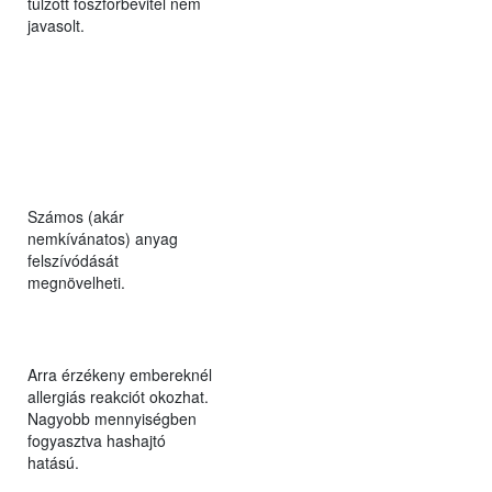
túlzott foszforbevitel nem
javasolt.
Számos (akár
nemkívánatos) anyag
felszívódását
megnövelheti.
Arra érzékeny embereknél
allergiás reakciót okozhat.
Nagyobb mennyiségben
fogyasztva hashajtó
hatású.