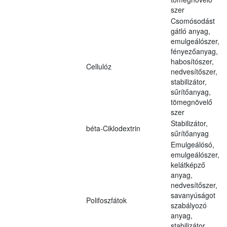
szer
Csomósodást
gátló anyag,
emulgeálószer,
fényezőanyag,
habosítószer,
Cellulóz
nedvesítőszer,
stabilizátor,
sűrítőanyag,
tömegnövelő
szer
Stabilizátor,
béta-Ciklodextrin
sűrítőanyag
Emulgeálósó,
emulgeálószer,
kelátképző
anyag,
nedvesítőszer,
savanyúságot
Polifoszfátok
szabályozó
anyag,
stabilizátor,