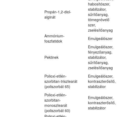
habosítószer,
stabilizátor,
Propán-1,2-diol-
sűrítőanyag,
alginát
tömegnövelő
szer,
zselésítőanyag
Ammónium-
Emulgeálószer
foszfatidok
Emulgeálószer,
fényezőanyag,
Pektinek
stabilizátor,
sűrítőanyag,
zselésítőanyag
Polioxi-etilén-
Emulgeálószer,
szorbitan-trisztearát
kontraszterősítő,
(poliszorbát 65)
stabilizátor
Polioxi-etilén-
Emulgeálószer,
szorbitan-
kontraszterősítő,
monosztearát
stabilizátor
(poliszorbát 60)
Polioxi-etilén-