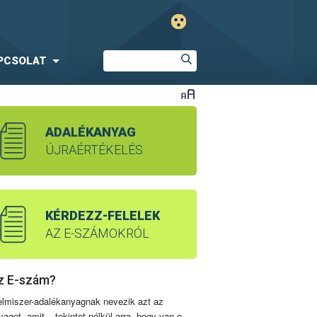
PCSOLAT
ADALÉKANYAG
ÚJRAÉRTÉKELÉS
KÉRDEZZ-FELELEK
AZ E-SZÁMOKRÓL
z E-szám?
elmiszer-adalékanyagnak nevezik azt az
yagot, amit – tekintet nélkül arra, hogy van-e