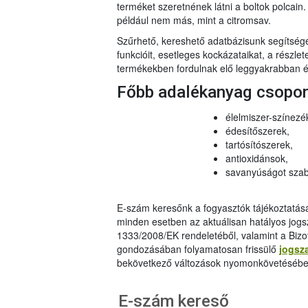
terméket szeretnének látni a boltok polcai
például nem más, mint a citromsav.
Szűrhető, kereshető adatbázisunk segítsé
funkcióit, esetleges kockázataikat, a részlet
termékekben fordulnak elő leggyakrabban és
Főbb adalékanyag csopo
élelmiszer-színezé
édesítőszerek,
tartósítószerek,
antioxidánsok,
savanyúságot szab
E-szám keresőnk a fogyasztók tájékoztatásár
minden esetben az aktuálisan hatályos jog
1333/2008/EK rendeletéből, valamint a Bizo
gondozásában folyamatosan frissülő
jogsz
bekövetkező változások nyomonkövetésébe
E-szám kereső