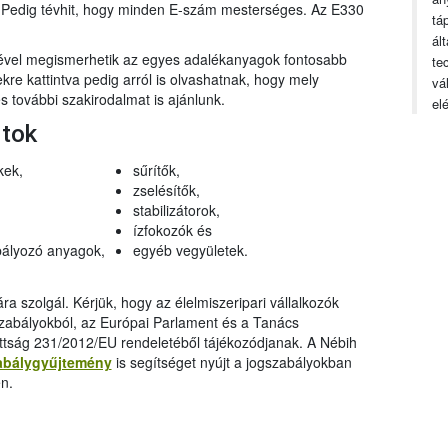
n. Pedig tévhit, hogy minden E-szám mesterséges. Az E330
tá
ál
gével megismerhetik az egyes adalékanyagok fontosabb
te
ekre kattintva pedig arról is olvashatnak, hogy mely
vá
 további szakirodalmat is ajánlunk.
el
rtok
kek,
sűrítők,
zselésítők,
stabilizátorok,
ízfokozók és
ályozó anyagok,
egyéb vegyületek.
a szolgál. Kérjük, hogy az élelmiszeripari vállalkozók
szabályokból, az Európai Parlament és a Tanács
ttság 231/2012/EU rendeletéből tájékozódjanak. A Nébih
abálygyűjtemény
is segítséget nyújt a jogszabályokban
n.