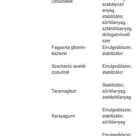
Difoszfátok
szabályozó
anyag,
stabilizátor,
sűrítőanyag,
szilárdítóanyag,
térfogatnövelő
szer
Fagyanta glicerin-
Emulgeálószer,
észterei
stabilizátor
Szacharóz-acetát-
Emulgeálószer,
izobutirát
stabilizátor
Stabilizátor,
Taramagliszt
sűrítőanyag,
zselésítőanyag
Emulgeálószer,
Karayagumi
stabilizátor,
sűrítőanyag
Emulgeálószer,