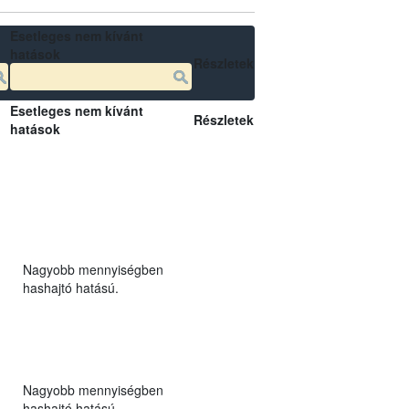
Esetleges nem kívánt
hatások
Részletek
Esetleges nem kívánt
Részletek
hatások
Nagyobb mennyiségben
hashajtó hatású.
Nagyobb mennyiségben
hashajtó hatású.