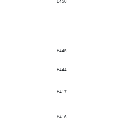
E450
E445
E444
E417
E416