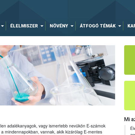
ÉLELMISZER
NÖVÉNY
ÁTFOGÓ TÉMÁK
KA
Mi a
tetlen adalékanyagok, vagy ismertebb nevükön E-számok
Él
ng a mindennapokban, vannak, akik kizárólag E-mentes
an