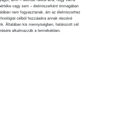
pértéke vagy sem – élelmiszerként önmagában
talában nem fogyasztanak, ám az élelmiszerhez
chnológiai célból hozzáadva annak részévé
lik. Általában kis mennyiségben, határozott cél
érésére alkalmazzák a termékekben.