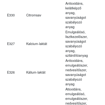
Antioxidáns,
kelátképző
anyag,
E330
Citromsav
savanyúságot
szabályozó
anyag
Emulgeálósó,
lisztkezelőszer,
savanyúságot
E327
Kalcium-laktát
szabályozó
anyag,
szilárdítóanyag
Antioxidáns,
emulgeálószer,
nedvesítőszer,
E326
Kálium-laktát
savanyúságot
szabályozó
anyag
Atioxidáns,
emulgeálósó,
emulgeálószer,
nedvesítőszer,