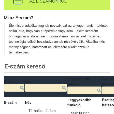
AZ E-SZÁMOKRÓL
Mi az E-szám?
Élelmiszer-adalékanyagnak nevezik azt az anyagot, amit – tekintet
nélkül arra, hogy van-e tápértéke vagy sem – élelmiszerként
önmagában általában nem fogyasztanak, ám az élelmiszerhez
technológiai célból hozzáadva annak részévé válik. Általában kis
mennyiségben, határozott cél elérésére alkalmazzák a
termékekben.
E-szám kereső
Leggyakoribb
Esetle
E-szám
Név
funkció
hatás
Leggyakoribb
Esetle
E-szám
Név
funkció
hatás
Térhálós nátrium-
Stabilizátor,