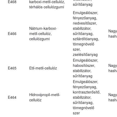
E468
karboxi-metil-cellulóz,
sűrítőanyag
térhálós cellulózgumi
Emulgeálószer,
fényezőanyag,
nedvesítőszer,
Nátrium-karboxi-
stabilizátor,
Nagy
E466
metil-cellulóz,
sűrítőanyag,
hasha
cellulózgumi
szilárdítóanyag,
tömegnövelő
szer,
zselésítőanyag
Emulgeálószer,
habosítószer,
Nagy
E465
Etil-metil-cellulóz
stabilizátor,
hasha
sűrítőanyag
Emulgeálószer,
fényezőanyag,
kontraszterősítő,
Hidroxipropil-metil-
Nagy
E464
stabilizátor,
cellulóz
hasha
sűrítőanyag,
tömegnövelő
szer