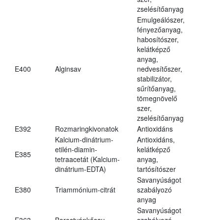
zselésítőanyag
Emulgeálószer,
fényezőanyag,
habosítószer,
kelátképző
anyag,
E400
Alginsav
nedvesítőszer,
stabilizátor,
sűrítőanyag,
tömegnövelő
szer,
zselésítőanyag
E392
Rozmaringkivonatok
Antioxidáns
Kalcium-dinátrium-
Antioxidáns,
etilén-diamin-
kelátképző
E385
tetraacetát (Kalcium-
anyag,
dinátrium-EDTA)
tartósítószer
Savanyúságot
E380
Triammónium-citrát
szabályozó
anyag
Savanyúságot
E363
Borostyánkősav
szabályozó