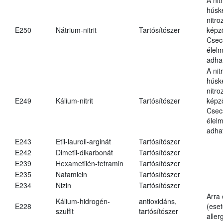
húsk
nitr
E250
Nátrium-nitrit
Tartósítószer
képz
Csec
élel
adha
A nit
húsk
nitr
E249
Kálium-nitrit
Tartósítószer
képz
Csec
élel
adha
E243
Etil-lauroil-arginát
Tartósítószer
E242
Dimetil-dikarbonát
Tartósítószer
E239
Hexametilén-tetramin
Tartósítószer
E235
Natamicin
Tartósítószer
E234
Nizin
Tartósítószer
Arra
Kálium-hidrogén-
antioxidáns,
E228
(eset
szulfit
tartósítószer
aller