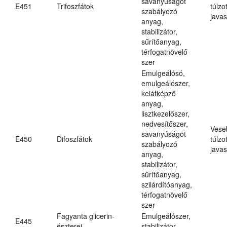
savanyúságot
E451
Trifoszfátok
túlzo
szabályozó
javas
anyag,
stabilizátor,
sűrítőanyag,
térfogatnövelő
szer
Emulgeálósó,
emulgeálószer,
kelátképző
anyag,
lisztkezelőszer,
nedvesítőszer,
Vese
savanyúságot
E450
Difoszfátok
túlzo
szabályozó
javas
anyag,
stabilizátor,
sűrítőanyag,
szilárdítóanyag,
térfogatnövelő
szer
Fagyanta glicerin-
Emulgeálószer,
E445
észterei
stabilizátor