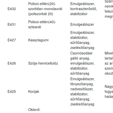
Szám
Polioxi-etilén(20)-
Emulgeálószer,
nemk
E432
szorbitan-monolaurát
kontraszterősítő,
felsz
(poliszorbát 20)
stabilizátor
megn
Polioxi-etilén(40)-
E431
Emulgeálószer
sztearát
Emulgeálószer,
stabilizátor,
E427
Kassziagumi
sűrítőanyag,
zselésítőanyag
Csomósodást
Mive
gátló anyag,
tarta
E426
Szója-hemicellulóz
emulgeálószer,
az ar
stabilizátor,
szem
sűrítőanyag
okoz
Emulgeálószer,
fényezőanyag,
Nagy
nedvesítőszer,
E425
Konjak
fogy
stabilizátor,
hatá
sűrítőanyag,
zselésítőanyag
Oktenil-