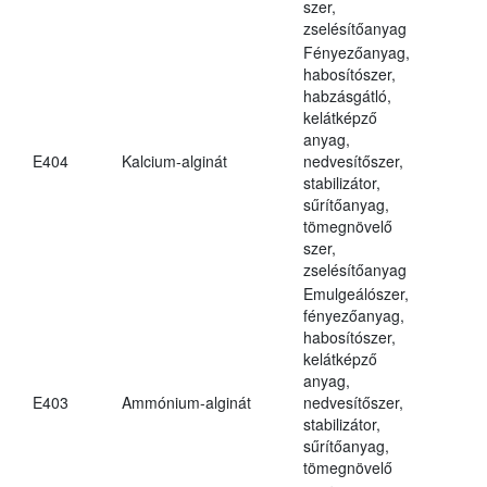
szer,
zselésítőanyag
Fényezőanyag,
habosítószer,
habzásgátló,
kelátképző
anyag,
E404
Kalcium-alginát
nedvesítőszer,
stabilizátor,
sűrítőanyag,
tömegnövelő
szer,
zselésítőanyag
Emulgeálószer,
fényezőanyag,
habosítószer,
kelátképző
anyag,
E403
Ammónium-alginát
nedvesítőszer,
stabilizátor,
sűrítőanyag,
tömegnövelő