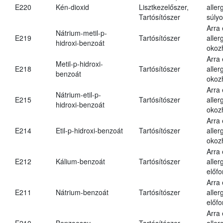
E220
Kén-dioxid
Lisztkezelőszer,
aller
Tartósítószer
súlyo
Arra
Nátrium-metil-p-
E219
Tartósítószer
aller
hidroxi-benzoát
okoz
Arra
Metil-p-hidroxi-
E218
Tartósítószer
aller
benzoát
okoz
Arra
Nátrium-etil-p-
E215
Tartósítószer
aller
hidroxi-benzoát
okoz
Arra
E214
Etil-p-hidroxi-benzoát
Tartósítószer
aller
okoz
Arra
E212
Kálium-benzoát
Tartósítószer
aller
előfo
Arra
E211
Nátrium-benzoát
Tartósítószer
aller
előfo
Arra
E210
Benzoesav
Tartósítószer
aller