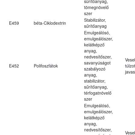
sűrítőanyag,
tömegnövelő
szer
Stabilizátor,
E459
béta-Ciklodextrin
sűrítőanyag
Emulgeálósó,
emulgeálószer,
kelátképző
anyag,
nedvesítőszer,
Vese
savanyúságot
E452
Polifoszfátok
túlzo
szabályozó
javas
anyag,
stabilizátor,
sűrítőanyag,
térfogatnövelő
szer
Emulgeálósó,
emulgeálószer,
kelátképző
anyag,
nedvesítőszer,
Vese