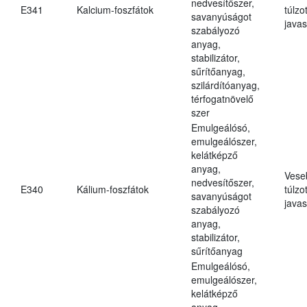
nedvesítőszer,
E341
Kalcium-foszfátok
túlzo
savanyúságot
javas
szabályozó
anyag,
stabilizátor,
sűrítőanyag,
szilárdítóanyag,
térfogatnövelő
szer
Emulgeálósó,
emulgeálószer,
kelátképző
anyag,
Vese
nedvesítőszer,
E340
Kálium-foszfátok
túlzo
savanyúságot
javas
szabályozó
anyag,
stabilizátor,
sűrítőanyag
Emulgeálósó,
emulgeálószer,
kelátképző
anyag,