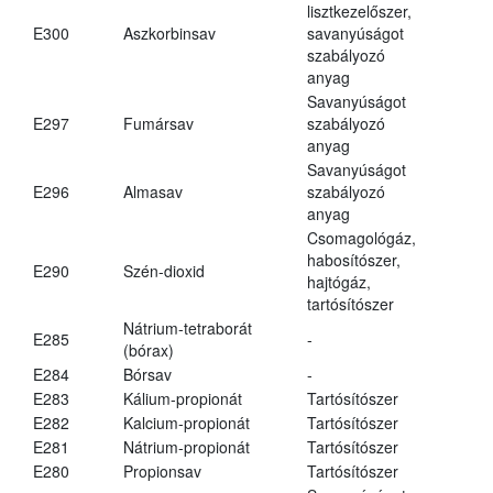
lisztkezelőszer,
E300
Aszkorbinsav
savanyúságot
szabályozó
anyag
Savanyúságot
E297
Fumársav
szabályozó
anyag
Savanyúságot
E296
Almasav
szabályozó
anyag
Csomagológáz,
habosítószer,
E290
Szén-dioxid
hajtógáz,
tartósítószer
Nátrium-tetraborát
E285
-
(bórax)
E284
Bórsav
-
E283
Kálium-propionát
Tartósítószer
E282
Kalcium-propionát
Tartósítószer
E281
Nátrium-propionát
Tartósítószer
E280
Propionsav
Tartósítószer