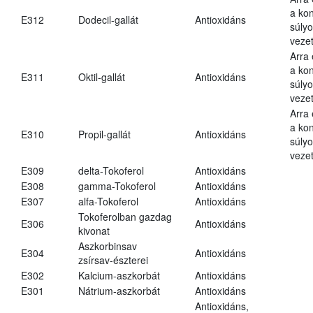
a kon
E312
Dodecil-gallát
Antioxidáns
súly
vezet
Arra
a kon
E311
Oktil-gallát
Antioxidáns
súly
vezet
Arra
a kon
E310
Propil-gallát
Antioxidáns
súly
vezet
E309
delta-Tokoferol
Antioxidáns
E308
gamma-Tokoferol
Antioxidáns
E307
alfa-Tokoferol
Antioxidáns
Tokoferolban gazdag
E306
Antioxidáns
kivonat
Aszkorbinsav
E304
Antioxidáns
zsírsav-észterei
E302
Kalcium-aszkorbát
Antioxidáns
E301
Nátrium-aszkorbát
Antioxidáns
Antioxidáns,