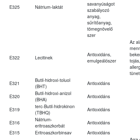
savanyúságot
E325
Nátrium-laktát
szabályozó
anyag,
sűrítőanyag,
tömegnövelő
szer
Az a
menn
Antioxidáns,
beker
E322
Lecitinek
emulgeálószer
tojás
aller
tünet
Butil-hidroxi-toluol
E321
Antioxidáns
(BHT)
Butil-hidroxi-anizol
E320
Antioxidáns
(BHA)
terc-Butil-hidrokinon
E319
Antioxidáns
(TBHQ)
Nátrium-
E316
Antioxidáns
eritroaszkorbát
E315
Eritroaszkorbinsav
Antioxidáns
Arra