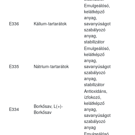
Emulgeálósó,
kelátképző
anyag,
E336
Kálium-tartarátok
savanyúságot
szabályozó
anyag,
stabilizátor
Emulgeálósó,
kelátképző
anyag,
E335
Nátrium-tartarátok
savanyúságot
szabályozó
anyag,
stabilizátor
Antioxidáns,
ízfokozó,
kelátképző
Borkősav, L(+)-
E334
anyag,
Borkősav
savanyúságot
szabályozó
anyag
Emulgeálósó,