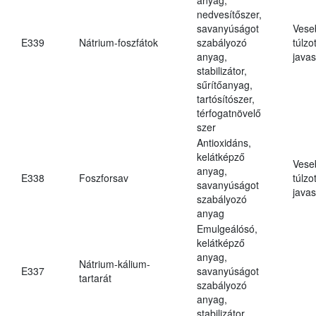
nedvesítőszer,
savanyúságot
Vese
E339
Nátrium-foszfátok
szabályozó
túlzo
anyag,
javas
stabilizátor,
sűrítőanyag,
tartósítószer,
térfogatnövelő
szer
Antioxidáns,
kelátképző
Vese
anyag,
E338
Foszforsav
túlzo
savanyúságot
javas
szabályozó
anyag
Emulgeálósó,
kelátképző
anyag,
Nátrium-kálium-
E337
savanyúságot
tartarát
szabályozó
anyag,
stabilizátor