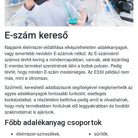
E-szám kereső
Napjaink élelmiszer-előállítása elképzelhetetlen adalékanyagok,
vagy ismertebb nevükön E-számok nélkül. Az E-számokról
számos tévhit kering a mindennapokban, vannak, akik kizárólag
E-mentes terméket szeretnének látni a boltok polcain. Pedig
tévhit, hogy minden E-szám mesterséges. Az E330 például nem
más, mint a citromsav.
Szűrhető, kereshető adatbázisunk segítségével megismerhetik az
egyes adalékanyagok fontosabb funkcióit, esetleges
kockázataikat, a részletekre kattintva pedig arról is olvashatnak,
hogy mely termékekben fordulnak elő leggyakrabban és további
szakirodalmat is ajánlunk.
Főbb adalékanyag csoportok
élelmiszer-színezékek,
sűrítők,