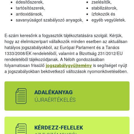
édesítőszerek,
zselésítők,
tartósítószerek,
stabilizátorok,
antioxidánsok,
ízfokozók és
savanyúságot szabályozó anyagok,
egyéb vegyületek.
E-szám keresőnk a fogyasztók tájékoztatására szolgál. Kérjük,
hogy az élelmiszeripari vállalkozók minden esetben az aktuálisan
hatályos jogszabályokból, az Európai Parlament és a Tanács
1333/2008/EK rendeletéből, valamint a Bizottság 231/2012/EU
rendeletéből tájékozódjanak. A Nébih gondozásában
folyamatosan frissülő
jogszabálygyűjtemény
is segítséget nyújt
a jogszabályokban bekövetkező változások nyomonkövetésében.
ADALÉKANYAG
ÚJRAÉRTÉKELÉS
KÉRDEZZ-FELELEK