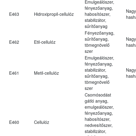
Emulgeálószer,
fényezőanyag,
Nagy
E463
Hidroxipropil-cellulóz
habosítószer,
hasha
stabilizátor,
sűrítőanyag
Fényezőanyag,
sűrítőanyag,
Nagy
E462
Etil-cellulóz
tömegnövelő
hasha
szer
Emulgeálószer,
fényezőanyag,
stabilizátor,
Nagy
E461
Metil-cellulóz
sűrítőanyag,
hasha
tömegnövelő
szer
Csomósodást
gátló anyag,
emulgeálószer,
fényezőanyag,
habosítószer,
E460
Cellulóz
nedvesítőszer,
stabilizátor,