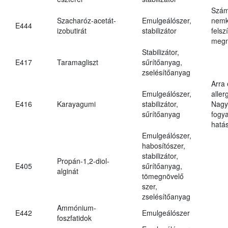
Szám
Szacharóz-acetát-
Emulgeálószer,
nemk
E444
izobutirát
stabilizátor
felsz
megn
Stabilizátor,
E417
Taramagliszt
sűrítőanyag,
zselésítőanyag
Arra
Emulgeálószer,
aller
E416
Karayagumi
stabilizátor,
Nagy
sűrítőanyag
fogy
hatá
Emulgeálószer,
habosítószer,
stabilizátor,
Propán-1,2-diol-
E405
sűrítőanyag,
alginát
tömegnövelő
szer,
zselésítőanyag
Ammónium-
E442
Emulgeálószer
foszfatidok