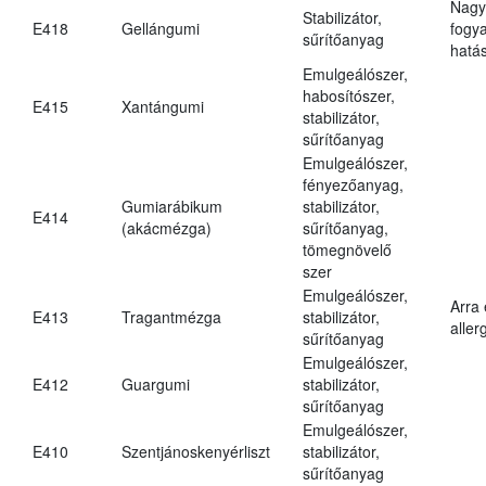
Nagy
Stabilizátor,
E418
Gellángumi
fogy
sűrítőanyag
hatá
Emulgeálószer,
habosítószer,
E415
Xantángumi
stabilizátor,
sűrítőanyag
Emulgeálószer,
fényezőanyag,
Gumiarábikum
stabilizátor,
E414
(akácmézga)
sűrítőanyag,
tömegnövelő
szer
Emulgeálószer,
Arra
E413
Tragantmézga
stabilizátor,
aller
sűrítőanyag
Emulgeálószer,
E412
Guargumi
stabilizátor,
sűrítőanyag
Emulgeálószer,
E410
Szentjánoskenyérliszt
stabilizátor,
sűrítőanyag