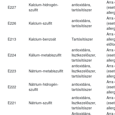
Arra
Kalcium-hidrogén-
antioxidáns,
E227
(eset
szulfit
tartósítószer
aller
Arra
antioxidáns,
E226
Kalcium-szulfit
(eset
tartósítószer
aller
Arra
E213
Kalcium-benzoát
Tartósítószer
aller
előfo
antioxidáns,
Arra
E224
Kálium-metabiszulfit
lisztkezelőszer,
(eset
tartósítószer
aller
antioxidáns,
Arra
E223
Nátrium-metabiszulfit
lisztkezelőszer,
(eset
tartósítószer
aller
Arra
Nátrium-hidrogén-
antioxidáns,
E222
(eset
szulfit
tartósítószer
aller
antioxidáns,
Arra
E221
Nátrium-szulfit
lisztkezelőszer,
(eset
tartósítószer
aller
Antioxidáns,
Arra