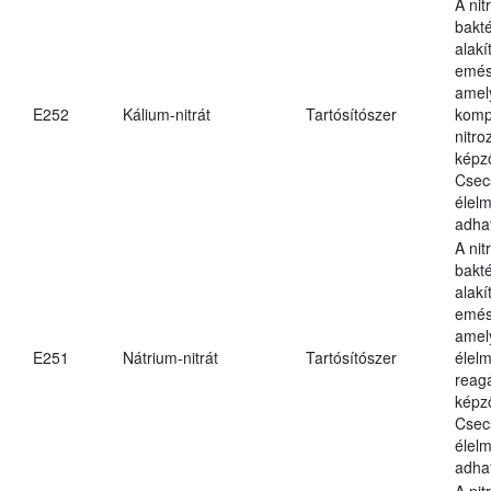
A nit
bakté
alakí
emés
amely
E252
Kálium-nitrát
Tartósítószer
komp
nitr
képz
Csec
élel
adha
A nit
bakté
alakí
emés
amel
E251
Nátrium-nitrát
Tartósítószer
élel
reag
képz
Csec
élel
adha
A nit