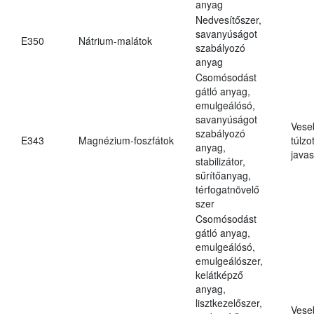
anyag
Nedvesítőszer,
savanyúságot
E350
Nátrium-malátok
szabályozó
anyag
Csomósodást
gátló anyag,
emulgeálósó,
savanyúságot
Vese
szabályozó
E343
Magnézium-foszfátok
túlzo
anyag,
javas
stabilizátor,
sűrítőanyag,
térfogatnövelő
szer
Csomósodást
gátló anyag,
emulgeálósó,
emulgeálószer,
kelátképző
anyag,
lisztkezelőszer,
Vese