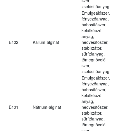
szer,
zselésítőanyag
Emulgeálószer,
fényezőanyag,
habosítószer,
kelátképző
anyag,
E402
Kálium-alginát
nedvesítőszer,
stabilizátor,
sűrítőanyag,
tömegnövelő
szer,
zselésítőanyag
Emulgeálószer,
fényezőanyag,
habosítószer,
kelátképző
anyag,
E401
Nátrium-alginát
nedvesítőszer,
stabilizátor,
sűrítőanyag,
tömegnövelő
szer,