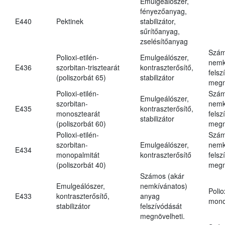
Emulgeálószer,
fényezőanyag,
E440
Pektinek
stabilizátor,
sűrítőanyag,
zselésítőanyag
Szám
Polioxi-etilén-
Emulgeálószer,
nemk
E436
szorbitan-trisztearát
kontraszterősítő,
felsz
(poliszorbát 65)
stabilizátor
megn
Polioxi-etilén-
Szám
Emulgeálószer,
szorbitan-
nemk
E435
kontraszterősítő,
monosztearát
felsz
stabilizátor
(poliszorbát 60)
megn
Polioxi-etilén-
Szám
szorbitan-
Emulgeálószer,
nemk
E434
monopalmitát
kontraszterősítő
felsz
(poliszorbát 40)
megn
Számos (akár
Emulgeálószer,
nemkívánatos)
Polio
E433
kontraszterősítő,
anyag
mono
stabilizátor
felszívódását
megnövelheti.