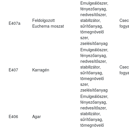
Emulgeálószer,
fényezőanyag,
nedvesítőszer,
Feldolgozott
stabilizátor,
Csec
E407a
Euchema moszat
sűrítőanyag,
fogya
tömegnövelő
szer,
zselésítőanyag
Emulgeálószer,
fényezőanyag,
nedvesítőszer,
stabilizátor,
Csec
E407
Karragén
sűrítőanyag,
fogya
tömegnövelő
szer,
zselésítőanyag
Emulgeálószer,
fényezőanyag,
nedvesítőszer,
stabilizátor,
E406
Agar
sűrítőanyag,
tömegnövelő