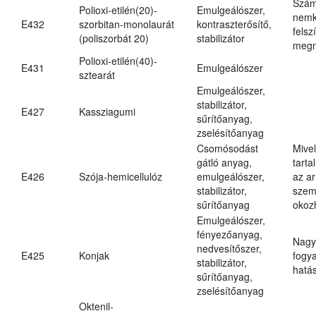
Szám
Polioxi-etilén(20)-
Emulgeálószer,
nemk
E432
szorbitan-monolaurát
kontraszterősítő,
felsz
(poliszorbát 20)
stabilizátor
megn
Polioxi-etilén(40)-
E431
Emulgeálószer
sztearát
Emulgeálószer,
stabilizátor,
E427
Kassziagumi
sűrítőanyag,
zselésítőanyag
Csomósodást
Mive
gátló anyag,
tarta
E426
Szója-hemicellulóz
emulgeálószer,
az ar
stabilizátor,
szem
sűrítőanyag
okoz
Emulgeálószer,
fényezőanyag,
Nagy
nedvesítőszer,
E425
Konjak
fogy
stabilizátor,
hatá
sűrítőanyag,
zselésítőanyag
Oktenil-