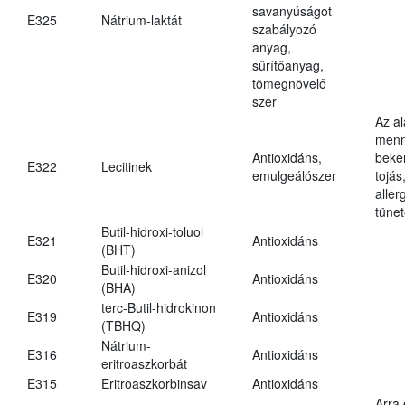
savanyúságot
E325
Nátrium-laktát
szabályozó
anyag,
sűrítőanyag,
tömegnövelő
szer
Az a
menn
Antioxidáns,
beker
E322
Lecitinek
emulgeálószer
tojás
aller
tünet
Butil-hidroxi-toluol
E321
Antioxidáns
(BHT)
Butil-hidroxi-anizol
E320
Antioxidáns
(BHA)
terc-Butil-hidrokinon
E319
Antioxidáns
(TBHQ)
Nátrium-
E316
Antioxidáns
eritroaszkorbát
E315
Eritroaszkorbinsav
Antioxidáns
Arra