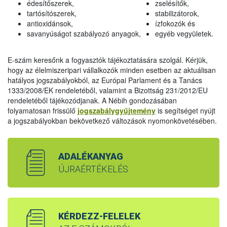
édesítőszerek,
zselésítők,
tartósítószerek,
stabilizátorok,
antioxidánsok,
ízfokozók és
savanyúságot szabályozó anyagok,
egyéb vegyületek.
E-szám keresőnk a fogyasztók tájékoztatására szolgál. Kérjük,
hogy az élelmiszeripari vállalkozók minden esetben az aktuálisan
hatályos jogszabályokból, az Európai Parlament és a Tanács
1333/2008/EK rendeletéből, valamint a Bizottság 231/2012/EU
rendeletéből tájékozódjanak. A Nébih gondozásában
folyamatosan frissülő
jogszabálygyűjtemény
is segítséget nyújt
a jogszabályokban bekövetkező változások nyomonkövetésében.
ADALÉKANYAG
ÚJRAÉRTÉKELÉS
KÉRDEZZ-FELELEK