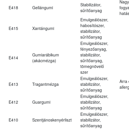
Nagy
Stabilizátor,
E418
Gellángumi
fogy
sűrítőanyag
hatá
Emulgeálószer,
habosítószer,
E415
Xantángumi
stabilizátor,
sűrítőanyag
Emulgeálószer,
fényezőanyag,
Gumiarábikum
stabilizátor,
E414
(akácmézga)
sűrítőanyag,
tömegnövelő
szer
Emulgeálószer,
Arra
E413
Tragantmézga
stabilizátor,
aller
sűrítőanyag
Emulgeálószer,
E412
Guargumi
stabilizátor,
sűrítőanyag
Emulgeálószer,
E410
Szentjánoskenyérliszt
stabilizátor,
sűrítőanyag