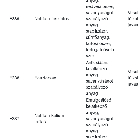
nedvesítőszer,
savanyúságot
Vese
E339
Nátrium-foszfátok
szabályozó
túlzo
anyag,
javas
stabilizátor,
sűrítőanyag,
tartósítószer,
térfogatnövelő
szer
Antioxidáns,
kelátképző
Vese
anyag,
E338
Foszforsav
túlzo
savanyúságot
javas
szabályozó
anyag
Emulgeálósó,
kelátképző
anyag,
Nátrium-kálium-
E337
savanyúságot
tartarát
szabályozó
anyag,
stabilizátor