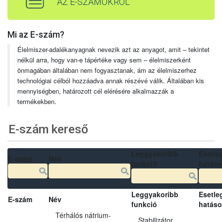
AZ E-SZÁMOKRÓL
Mi az E-szám?
Élelmiszer-adalékanyagnak nevezik azt az anyagot, amit – tekintet
nélkül arra, hogy van-e tápértéke vagy sem – élelmiszerként
önmagában általában nem fogyasztanak, ám az élelmiszerhez
technológiai célból hozzáadva annak részévé válik. Általában kis
mennyiségben, határozott cél elérésére alkalmazzák a
termékekben.
E-szám kereső
Leggyakoribb
Esetle
E-szám
Név
funkció
hatás
Leggyakoribb
Esetle
E-szám
Név
funkció
hatás
Térhálós nátrium-
Stabilizátor,