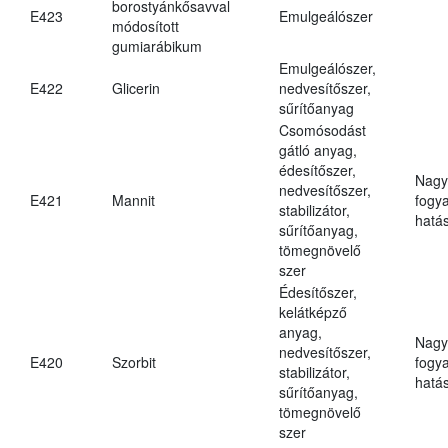
borostyánkősavval
E423
Emulgeálószer
módosított
gumiarábikum
Emulgeálószer,
E422
Glicerin
nedvesítőszer,
sűrítőanyag
Csomósodást
gátló anyag,
édesítőszer,
Nagy
nedvesítőszer,
E421
Mannit
fogy
stabilizátor,
hatá
sűrítőanyag,
tömegnövelő
szer
Édesítőszer,
kelátképző
anyag,
Nagy
nedvesítőszer,
E420
Szorbit
fogy
stabilizátor,
hatá
sűrítőanyag,
tömegnövelő
szer