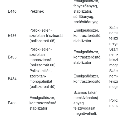
Emulgeálószer,
fényezőanyag,
E440
Pektinek
stabilizátor,
sűrítőanyag,
zselésítőanyag
Szám
Polioxi-etilén-
Emulgeálószer,
nemk
E436
szorbitan-trisztearát
kontraszterősítő,
felsz
(poliszorbát 65)
stabilizátor
megn
Polioxi-etilén-
Szám
Emulgeálószer,
szorbitan-
nemk
E435
kontraszterősítő,
monosztearát
felsz
stabilizátor
(poliszorbát 60)
megn
Polioxi-etilén-
Szám
szorbitan-
Emulgeálószer,
nemk
E434
monopalmitát
kontraszterősítő
felsz
(poliszorbát 40)
megn
Számos (akár
Emulgeálószer,
nemkívánatos)
Polio
E433
kontraszterősítő,
anyag
mono
stabilizátor
felszívódását
megnövelheti.