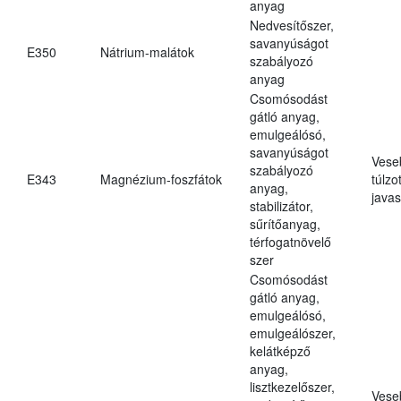
anyag
Nedvesítőszer,
savanyúságot
E350
Nátrium-malátok
szabályozó
anyag
Csomósodást
gátló anyag,
emulgeálósó,
savanyúságot
Vese
szabályozó
E343
Magnézium-foszfátok
túlzo
anyag,
javas
stabilizátor,
sűrítőanyag,
térfogatnövelő
szer
Csomósodást
gátló anyag,
emulgeálósó,
emulgeálószer,
kelátképző
anyag,
lisztkezelőszer,
Vese