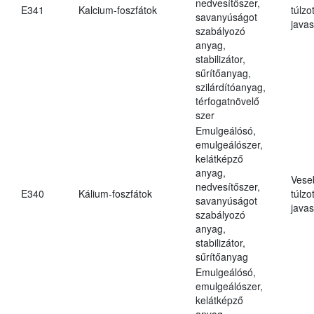
nedvesítőszer,
E341
Kalcium-foszfátok
túlzo
savanyúságot
javas
szabályozó
anyag,
stabilizátor,
sűrítőanyag,
szilárdítóanyag,
térfogatnövelő
szer
Emulgeálósó,
emulgeálószer,
kelátképző
anyag,
Vese
nedvesítőszer,
E340
Kálium-foszfátok
túlzo
savanyúságot
javas
szabályozó
anyag,
stabilizátor,
sűrítőanyag
Emulgeálósó,
emulgeálószer,
kelátképző
anyag,