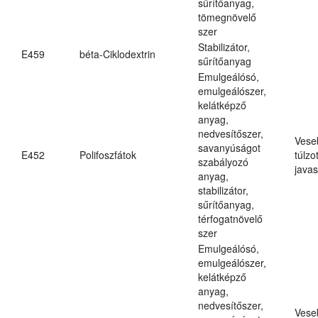
sűrítőanyag,
tömegnövelő
szer
Stabilizátor,
E459
béta-Ciklodextrin
sűrítőanyag
Emulgeálósó,
emulgeálószer,
kelátképző
anyag,
nedvesítőszer,
Vese
savanyúságot
E452
Polifoszfátok
túlzo
szabályozó
javas
anyag,
stabilizátor,
sűrítőanyag,
térfogatnövelő
szer
Emulgeálósó,
emulgeálószer,
kelátképző
anyag,
nedvesítőszer,
Vese