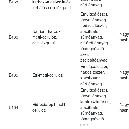
E468
karboxi-metil-cellulóz,
sűrítőanyag
térhálós cellulózgumi
Emulgeálószer,
fényezőanyag,
nedvesítőszer,
Nátrium-karboxi-
stabilizátor,
Nagy
E466
metil-cellulóz,
sűrítőanyag,
hasha
cellulózgumi
szilárdítóanyag,
tömegnövelő
szer,
zselésítőanyag
Emulgeálószer,
habosítószer,
Nagy
E465
Etil-metil-cellulóz
stabilizátor,
hasha
sűrítőanyag
Emulgeálószer,
fényezőanyag,
kontraszterősítő,
Hidroxipropil-metil-
Nagy
E464
stabilizátor,
cellulóz
hasha
sűrítőanyag,
tömegnövelő
szer