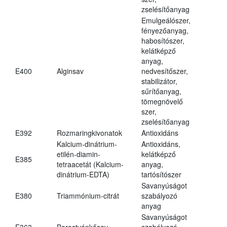
zselésítőanyag
Emulgeálószer,
fényezőanyag,
habosítószer,
kelátképző
anyag,
E400
Alginsav
nedvesítőszer,
stabilizátor,
sűrítőanyag,
tömegnövelő
szer,
zselésítőanyag
E392
Rozmaringkivonatok
Antioxidáns
Kalcium-dinátrium-
Antioxidáns,
etilén-diamin-
kelátképző
E385
tetraacetát (Kalcium-
anyag,
dinátrium-EDTA)
tartósítószer
Savanyúságot
E380
Triammónium-citrát
szabályozó
anyag
Savanyúságot
E363
Borostyánkősav
szabályozó