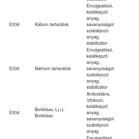
Emulgeálósó,
kelátképző
anyag,
E336
Kálium-tartarátok
savanyúságot
szabályozó
anyag,
stabilizátor
Emulgeálósó,
kelátképző
anyag,
E335
Nátrium-tartarátok
savanyúságot
szabályozó
anyag,
stabilizátor
Antioxidáns,
ízfokozó,
kelátképző
Borkősav, L(+)-
E334
anyag,
Borkősav
savanyúságot
szabályozó
anyag
Emulgeálósó,