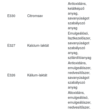
Antioxidáns,
kelátképző
anyag,
E330
Citromsav
savanyúságot
szabályozó
anyag
Emulgeálósó,
lisztkezelőszer,
savanyúságot
E327
Kalcium-laktát
szabályozó
anyag,
szilárdítóanyag
Antioxidáns,
emulgeálószer,
nedvesítőszer,
E326
Kálium-laktát
savanyúságot
szabályozó
anyag
Atioxidáns,
emulgeálósó,
emulgeálószer,
nedvesítőszer,