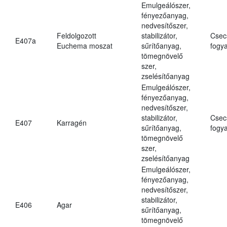
Emulgeálószer,
fényezőanyag,
nedvesítőszer,
Feldolgozott
stabilizátor,
Csec
E407a
Euchema moszat
sűrítőanyag,
fogya
tömegnövelő
szer,
zselésítőanyag
Emulgeálószer,
fényezőanyag,
nedvesítőszer,
stabilizátor,
Csec
E407
Karragén
sűrítőanyag,
fogya
tömegnövelő
szer,
zselésítőanyag
Emulgeálószer,
fényezőanyag,
nedvesítőszer,
stabilizátor,
E406
Agar
sűrítőanyag,
tömegnövelő