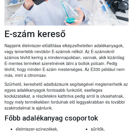
E-szám kereső
Napjaink élelmiszer-előállítása elképzelhetetlen adalékanyagok,
vagy ismertebb nevükön E-számok nélkül. Az E-számokról
számos tévhit kering a mindennapokban, vannak, akik kizárólag
E-mentes terméket szeretnének látni a boltok polcain. Pedig
tévhit, hogy minden E-szám mesterséges. Az E330 például nem
más, mint a citromsav.
Szűrhető, kereshető adatbázisunk segítségével megismerhetik az
egyes adalékanyagok fontosabb funkcióit, esetleges
kockázataikat, a részletekre kattintva pedig arról is olvashatnak,
hogy mely termékekben fordulnak elő leggyakrabban és további
szakirodalmat is ajánlunk.
Főbb adalékanyag csoportok
élelmiszer-színezékek,
sűrítők,