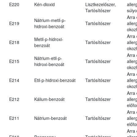
E220
Kén-dioxid
Lisztkezelőszer,
aller
Tartósítószer
súlyo
Arra
Nátrium-metil-p-
E219
Tartósítószer
aller
hidroxi-benzoát
okoz
Arra
Metil-p-hidroxi-
E218
Tartósítószer
aller
benzoát
okoz
Arra
Nátrium-etil-p-
E215
Tartósítószer
aller
hidroxi-benzoát
okoz
Arra
E214
Etil-p-hidroxi-benzoát
Tartósítószer
aller
okoz
Arra
E212
Kálium-benzoát
Tartósítószer
aller
előfo
Arra
E211
Nátrium-benzoát
Tartósítószer
aller
előfo
Arra
E210
Benzoesav
Tartósítószer
aller