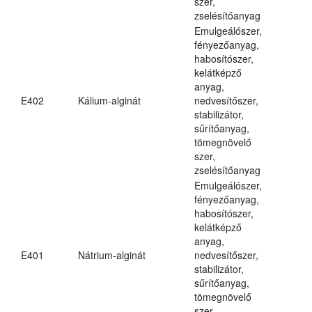
szer,
zselésítőanyag
Emulgeálószer,
fényezőanyag,
habosítószer,
kelátképző
anyag,
E402
Kálium-alginát
nedvesítőszer,
stabilizátor,
sűrítőanyag,
tömegnövelő
szer,
zselésítőanyag
Emulgeálószer,
fényezőanyag,
habosítószer,
kelátképző
anyag,
E401
Nátrium-alginát
nedvesítőszer,
stabilizátor,
sűrítőanyag,
tömegnövelő
szer,