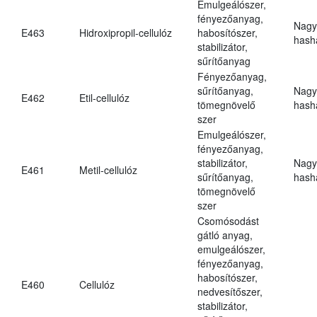
Emulgeálószer,
fényezőanyag,
Nagy
E463
Hidroxipropil-cellulóz
habosítószer,
hasha
stabilizátor,
sűrítőanyag
Fényezőanyag,
sűrítőanyag,
Nagy
E462
Etil-cellulóz
tömegnövelő
hasha
szer
Emulgeálószer,
fényezőanyag,
stabilizátor,
Nagy
E461
Metil-cellulóz
sűrítőanyag,
hasha
tömegnövelő
szer
Csomósodást
gátló anyag,
emulgeálószer,
fényezőanyag,
habosítószer,
E460
Cellulóz
nedvesítőszer,
stabilizátor,