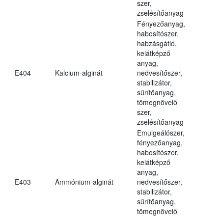
szer,
zselésítőanyag
Fényezőanyag,
habosítószer,
habzásgátló,
kelátképző
anyag,
E404
Kalcium-alginát
nedvesítőszer,
stabilizátor,
sűrítőanyag,
tömegnövelő
szer,
zselésítőanyag
Emulgeálószer,
fényezőanyag,
habosítószer,
kelátképző
anyag,
E403
Ammónium-alginát
nedvesítőszer,
stabilizátor,
sűrítőanyag,
tömegnövelő