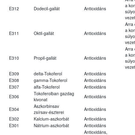
a kon
E312
Dodecil-gallát
Antioxidáns
súly
vezet
Arra
a kon
E311
Oktil-gallát
Antioxidáns
súly
vezet
Arra
a kon
E310
Propil-gallát
Antioxidáns
súly
vezet
E309
delta-Tokoferol
Antioxidáns
E308
gamma-Tokoferol
Antioxidáns
E307
alfa-Tokoferol
Antioxidáns
Tokoferolban gazdag
E306
Antioxidáns
kivonat
Aszkorbinsav
E304
Antioxidáns
zsírsav-észterei
E302
Kalcium-aszkorbát
Antioxidáns
E301
Nátrium-aszkorbát
Antioxidáns
Antioxidáns,