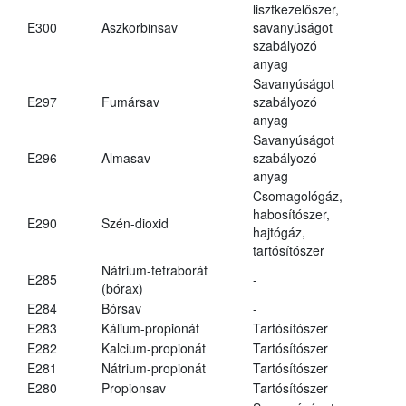
lisztkezelőszer,
E300
Aszkorbinsav
savanyúságot
szabályozó
anyag
Savanyúságot
E297
Fumársav
szabályozó
anyag
Savanyúságot
E296
Almasav
szabályozó
anyag
Csomagológáz,
habosítószer,
E290
Szén-dioxid
hajtógáz,
tartósítószer
Nátrium-tetraborát
E285
-
(bórax)
E284
Bórsav
-
E283
Kálium-propionát
Tartósítószer
E282
Kalcium-propionát
Tartósítószer
E281
Nátrium-propionát
Tartósítószer
E280
Propionsav
Tartósítószer