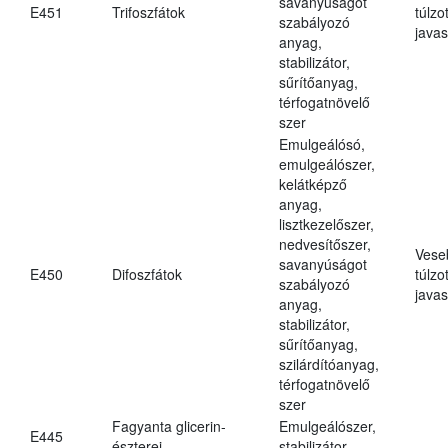
savanyúságot
E451
Trifoszfátok
túlzo
szabályozó
javas
anyag,
stabilizátor,
sűrítőanyag,
térfogatnövelő
szer
Emulgeálósó,
emulgeálószer,
kelátképző
anyag,
lisztkezelőszer,
nedvesítőszer,
Vese
savanyúságot
E450
Difoszfátok
túlzo
szabályozó
javas
anyag,
stabilizátor,
sűrítőanyag,
szilárdítóanyag,
térfogatnövelő
szer
Fagyanta glicerin-
Emulgeálószer,
E445
észterei
stabilizátor