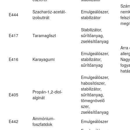
Szám
Szacharóz-acetát-
Emulgeálószer,
nemk
E444
izobutirát
stabilizátor
felsz
megn
Stabilizátor,
E417
Taramagliszt
sűrítőanyag,
zselésítőanyag
Arra
Emulgeálószer,
aller
E416
Karayagumi
stabilizátor,
Nagy
sűrítőanyag
fogy
hatá
Emulgeálószer,
habosítószer,
stabilizátor,
Propán-1,2-diol-
E405
sűrítőanyag,
alginát
tömegnövelő
szer,
zselésítőanyag
Ammónium-
E442
Emulgeálószer
foszfatidok