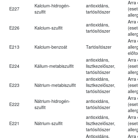
Arra
Kalcium-hidrogén-
antioxidáns,
E227
(eset
szulfit
tartósítószer
aller
Arra
antioxidáns,
E226
Kalcium-szulfit
(eset
tartósítószer
aller
Arra
E213
Kalcium-benzoát
Tartósítószer
aller
előfo
antioxidáns,
Arra
E224
Kálium-metabiszulfit
lisztkezelőszer,
(eset
tartósítószer
aller
antioxidáns,
Arra
E223
Nátrium-metabiszulfit
lisztkezelőszer,
(eset
tartósítószer
aller
Arra
Nátrium-hidrogén-
antioxidáns,
E222
(eset
szulfit
tartósítószer
aller
antioxidáns,
Arra
E221
Nátrium-szulfit
lisztkezelőszer,
(eset
tartósítószer
aller
Antioxidáns,
Arra