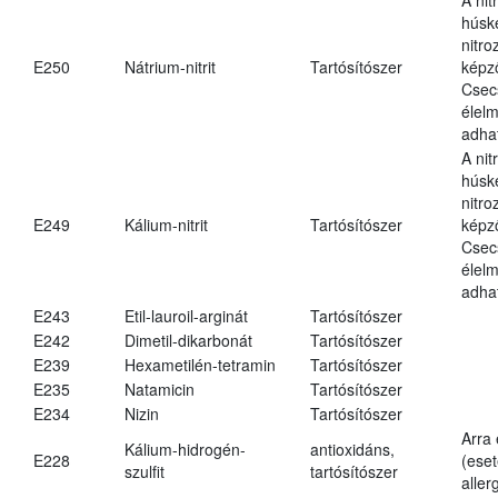
húsk
nitr
E250
Nátrium-nitrit
Tartósítószer
képz
Csec
élel
adha
A nit
húsk
nitr
E249
Kálium-nitrit
Tartósítószer
képz
Csec
élel
adha
E243
Etil-lauroil-arginát
Tartósítószer
E242
Dimetil-dikarbonát
Tartósítószer
E239
Hexametilén-tetramin
Tartósítószer
E235
Natamicin
Tartósítószer
E234
Nizin
Tartósítószer
Arra
Kálium-hidrogén-
antioxidáns,
E228
(eset
szulfit
tartósítószer
aller