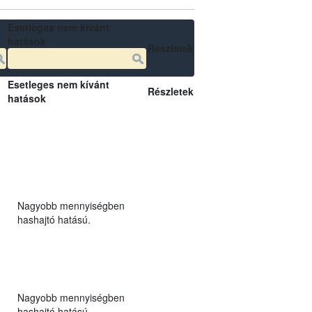
Esetleges nem kívánt
hatások
Részletek
Esetleges nem kívánt
Részletek
hatások
Nagyobb mennyiségben
hashajtó hatású.
Nagyobb mennyiségben
hashajtó hatású.