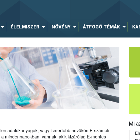
ÉLELMISZER
NÖVÉNY
ÁTFOGÓ TÉMÁK
KA
Mi a
tetlen adalékanyagok, vagy ismertebb nevükön E-számok
Él
ng a mindennapokban, vannak, akik kizárólag E-mentes
an