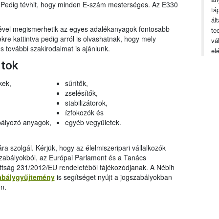
n. Pedig tévhit, hogy minden E-szám mesterséges. Az E330
tá
ál
gével megismerhetik az egyes adalékanyagok fontosabb
te
ekre kattintva pedig arról is olvashatnak, hogy mely
vá
 további szakirodalmat is ajánlunk.
el
rtok
kek,
sűrítők,
zselésítők,
stabilizátorok,
ízfokozók és
ályozó anyagok,
egyéb vegyületek.
a szolgál. Kérjük, hogy az élelmiszeripari vállalkozók
szabályokból, az Európai Parlament és a Tanács
ttság 231/2012/EU rendeletéből tájékozódjanak. A Nébih
abálygyűjtemény
is segítséget nyújt a jogszabályokban
n.