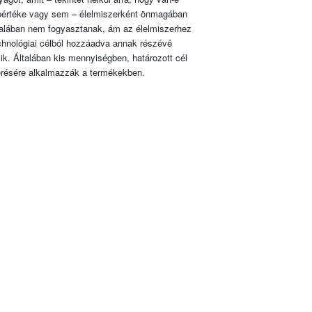
pértéke vagy sem – élelmiszerként önmagában
talában nem fogyasztanak, ám az élelmiszerhez
chnológiai célból hozzáadva annak részévé
lik. Általában kis mennyiségben, határozott cél
érésére alkalmazzák a termékekben.