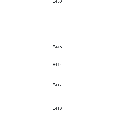
E450
E445
E444
E417
E416