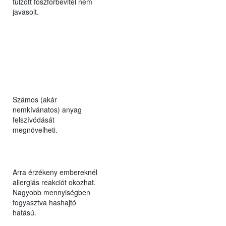
túlzott foszforbevitel nem
javasolt.
Számos (akár
nemkívánatos) anyag
felszívódását
megnövelheti.
Arra érzékeny embereknél
allergiás reakciót okozhat.
Nagyobb mennyiségben
fogyasztva hashajtó
hatású.