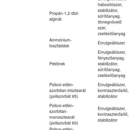
habosítószer,
stabilizátor,
Propán-1,2-diol-
sűrítőanyag,
alginát
tömegnövelő
szer,
zselésítőanyag
Ammónium-
Emulgeálószer
foszfatidok
Emulgeálószer,
fényezőanyag,
Pektinek
stabilizátor,
sűrítőanyag,
zselésítőanyag
Polioxi-etilén-
Emulgeálószer,
szorbitan-trisztearát
kontraszterősítő,
(poliszorbát 65)
stabilizátor
Polioxi-etilén-
Emulgeálószer,
szorbitan-
kontraszterősítő,
monosztearát
stabilizátor
(poliszorbát 60)
Polioxi-etilén-