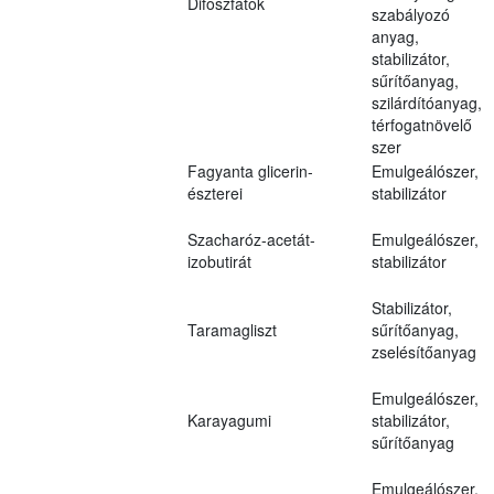
Difoszfátok
szabályozó
anyag,
stabilizátor,
sűrítőanyag,
szilárdítóanyag,
térfogatnövelő
szer
Fagyanta glicerin-
Emulgeálószer,
észterei
stabilizátor
Szacharóz-acetát-
Emulgeálószer,
izobutirát
stabilizátor
Stabilizátor,
Taramagliszt
sűrítőanyag,
zselésítőanyag
Emulgeálószer,
Karayagumi
stabilizátor,
sűrítőanyag
Emulgeálószer,