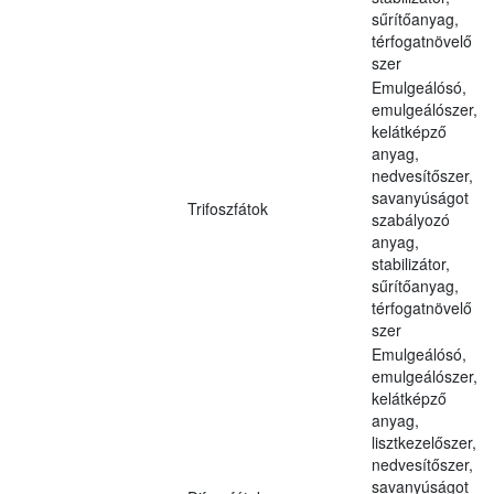
sűrítőanyag,
térfogatnövelő
szer
Emulgeálósó,
emulgeálószer,
kelátképző
anyag,
nedvesítőszer,
savanyúságot
Trifoszfátok
szabályozó
anyag,
stabilizátor,
sűrítőanyag,
térfogatnövelő
szer
Emulgeálósó,
emulgeálószer,
kelátképző
anyag,
lisztkezelőszer,
nedvesítőszer,
savanyúságot