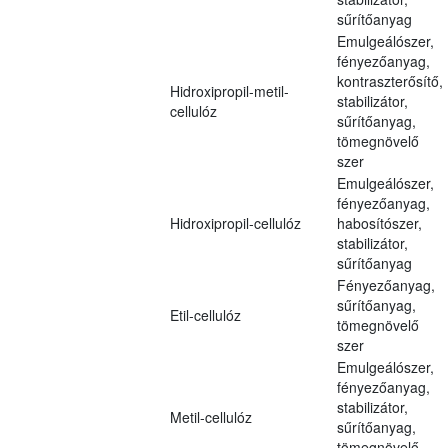
sűrítőanyag
Emulgeálószer,
fényezőanyag,
kontraszterősítő,
Hidroxipropil-metil-
stabilizátor,
cellulóz
sűrítőanyag,
tömegnövelő
szer
Emulgeálószer,
fényezőanyag,
Hidroxipropil-cellulóz
habosítószer,
stabilizátor,
sűrítőanyag
Fényezőanyag,
sűrítőanyag,
Etil-cellulóz
tömegnövelő
szer
Emulgeálószer,
fényezőanyag,
stabilizátor,
Metil-cellulóz
sűrítőanyag,
tömegnövelő