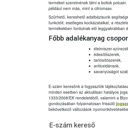
terméket szeretnének látni a boltok polcai
például nem más, mint a citromsav.
Szűrhető, kereshető adatbázisunk segítsé
funkcióit, esetleges kockázataikat, a részlet
termékekben fordulnak elő leggyakrabban és
Főbb adalékanyag csopo
élelmiszer-színezé
édesítőszerek,
tartósítószerek,
antioxidánsok,
savanyúságot szab
E-szám keresőnk a fogyasztók tájékoztatásár
minden esetben az aktuálisan hatályos jog
1333/2008/EK rendeletéből, valamint a Bizo
gondozásában folyamatosan frissülő
jogsz
bekövetkező változások nyomonkövetésébe
E-szám kereső