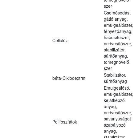
szer
Csomósodást
gátló anyag,
emulgeálószer,
fényezőanyag,
habosítószer,
Cellulóz
nedvesítőszer,
stabilizátor,
sűrítőanyag,
tömegnövelő
szer
Stabilizátor,
béta-Ciklodextrin
sűrítőanyag
Emulgeálósó,
emulgeálószer,
kelátképző
anyag,
nedvesítőszer,
savanyúságot
Polifoszfátok
szabályozó
anyag,
stabilizátor,