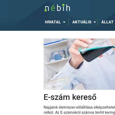
HIVATAL
AKTUÁLIS
ÁLLAT
E-szám kereső
Napjaink élelmiszer-előállítása elképzelhe
nélkül. Az E-számokról számos tévhit keri