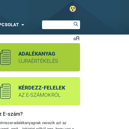
PCSOLAT
ADALÉKANYAG
ÚJRAÉRTÉKELÉS
KÉRDEZZ-FELELEK
AZ E-SZÁMOKRÓL
z E-szám?
elmiszer-adalékanyagnak nevezik azt az
yagot, amit – tekintet nélkül arra, hogy van-e