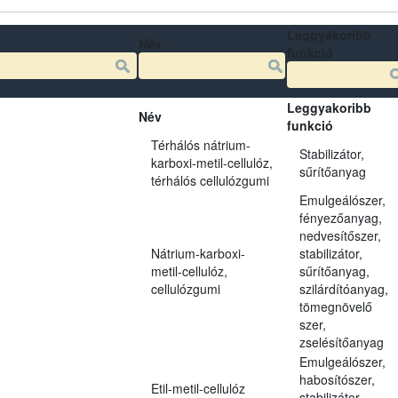
Leggyakoribb
Név
funkció
Leggyakoribb
Név
funkció
Térhálós nátrium-
Stabilizátor,
karboxi-metil-cellulóz,
sűrítőanyag
térhálós cellulózgumi
Emulgeálószer,
fényezőanyag,
nedvesítőszer,
Nátrium-karboxi-
stabilizátor,
metil-cellulóz,
sűrítőanyag,
cellulózgumi
szilárdítóanyag,
tömegnövelő
szer,
zselésítőanyag
Emulgeálószer,
habosítószer,
Etil-metil-cellulóz
stabilizátor,