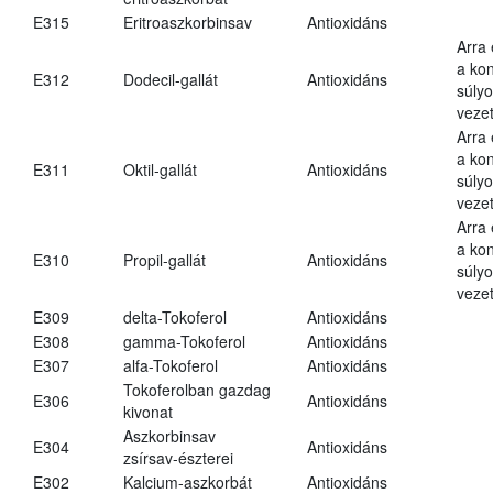
E315
Eritroaszkorbinsav
Antioxidáns
Arra
a kon
E312
Dodecil-gallát
Antioxidáns
súly
vezet
Arra
a kon
E311
Oktil-gallát
Antioxidáns
súly
vezet
Arra
a kon
E310
Propil-gallát
Antioxidáns
súly
vezet
E309
delta-Tokoferol
Antioxidáns
E308
gamma-Tokoferol
Antioxidáns
E307
alfa-Tokoferol
Antioxidáns
Tokoferolban gazdag
E306
Antioxidáns
kivonat
Aszkorbinsav
E304
Antioxidáns
zsírsav-észterei
E302
Kalcium-aszkorbát
Antioxidáns