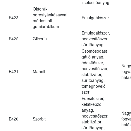
zselésítőanyag
Oktenil-
borostyánkősavval
E423
Emulgeálószer
módosított
gumiarábikum
Emulgeálószer,
E422
Glicerin
nedvesítőszer,
sűrítőanyag
Csomósodást
gátló anyag,
édesítőszer,
Nagy
nedvesítőszer,
E421
Mannit
fogy
stabilizátor,
hatá
sűrítőanyag,
tömegnövelő
szer
Édesítőszer,
kelátképző
anyag,
Nagy
nedvesítőszer,
E420
Szorbit
fogy
stabilizátor,
hatá
sűrítőanyag,