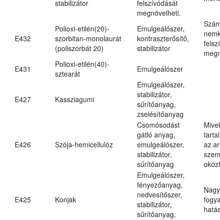
stabilizátor
felszívódását
megnövelheti.
Szám
Polioxi-etilén(20)-
Emulgeálószer,
nemk
E432
szorbitan-monolaurát
kontraszterősítő,
felsz
(poliszorbát 20)
stabilizátor
megn
Polioxi-etilén(40)-
E431
Emulgeálószer
sztearát
Emulgeálószer,
stabilizátor,
E427
Kassziagumi
sűrítőanyag,
zselésítőanyag
Csomósodást
Mive
gátló anyag,
tarta
E426
Szója-hemicellulóz
emulgeálószer,
az ar
stabilizátor,
szem
sűrítőanyag
okoz
Emulgeálószer,
fényezőanyag,
Nagy
nedvesítőszer,
E425
Konjak
fogy
stabilizátor,
hatá
sűrítőanyag,