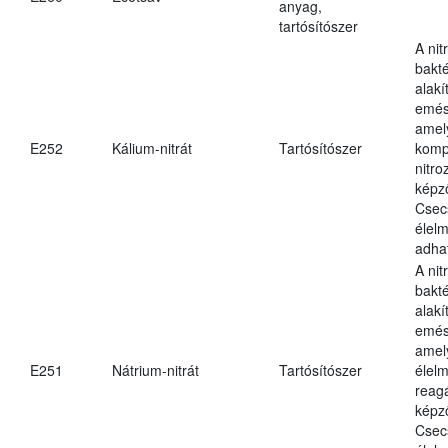
anyag,
tartósítószer
A nit
bakté
alakí
emés
amely
E252
Kálium-nitrát
Tartósítószer
komp
nitr
képz
Csec
élel
adha
A nit
bakté
alakí
emés
amel
E251
Nátrium-nitrát
Tartósítószer
élel
reag
képz
Csec