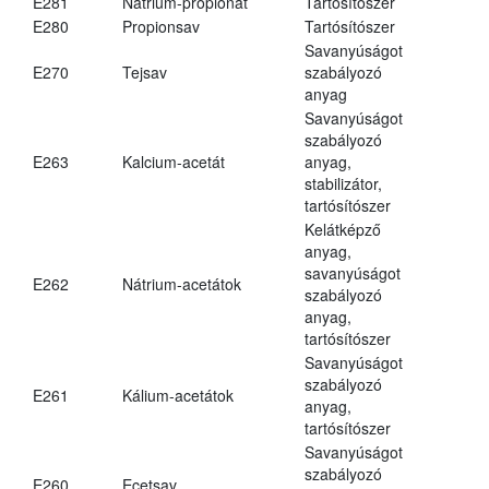
E281
Nátrium-propionát
Tartósítószer
E280
Propionsav
Tartósítószer
Savanyúságot
E270
Tejsav
szabályozó
anyag
Savanyúságot
szabályozó
E263
Kalcium-acetát
anyag,
stabilizátor,
tartósítószer
Kelátképző
anyag,
savanyúságot
E262
Nátrium-acetátok
szabályozó
anyag,
tartósítószer
Savanyúságot
szabályozó
E261
Kálium-acetátok
anyag,
tartósítószer
Savanyúságot
szabályozó
E260
Ecetsav