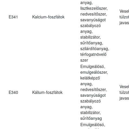
anyag,
lisztkezelőszer,
Vese
nedvesítőszer,
E341
Kalcium-foszfátok
túlzo
savanyúságot
javas
szabályozó
anyag,
stabilizátor,
sűrítőanyag,
szilárdítóanyag,
térfogatnövelő
szer
Emulgeálósó,
emulgeálószer,
kelátképző
anyag,
Vese
nedvesítőszer,
E340
Kálium-foszfátok
túlzo
savanyúságot
javas
szabályozó
anyag,
stabilizátor,
sűrítőanyag
Emulgeálósó,