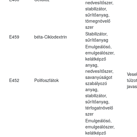
nedvesítőszer,
stabilizátor,
sűrítőanyag,
tömegnövelő
szer
Stabilizátor,
E459
béta-Ciklodextrin
sűrítőanyag
Emulgeálósó,
emulgeálószer,
kelátképző
anyag,
nedvesítőszer,
Vese
savanyúságot
E452
Polifoszfátok
túlzo
szabályozó
javas
anyag,
stabilizátor,
sűrítőanyag,
térfogatnövelő
szer
Emulgeálósó,
emulgeálószer,
kelátképző