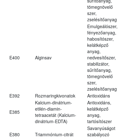
sűrítőanyag,
tömegnövelő
szer,
zselésítőanyag
Emulgeálószer,
fényezőanyag,
habosítószer,
kelátképző
anyag,
E400
Alginsav
nedvesítőszer,
stabilizátor,
sűrítőanyag,
tömegnövelő
szer,
zselésítőanyag
E392
Rozmaringkivonatok
Antioxidáns
Kalcium-dinátrium-
Antioxidáns,
etilén-diamin-
kelátképző
E385
tetraacetát (Kalcium-
anyag,
dinátrium-EDTA)
tartósítószer
Savanyúságot
E380
Triammónium-citrát
szabályozó