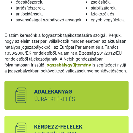
édesítőszerek,
zselésítők,
tartósítószerek,
stabilizátorok,
antioxidánsok,
ízfokozók és
savanyúságot szabályozó anyagok,
egyéb vegyületek.
E-szám keresőnk a fogyasztók tájékoztatására szolgál. Kérjük,
hogy az élelmiszeripari vállalkozók minden esetben az aktuálisan
hatályos jogszabályokból, az Európai Parlament és a Tanács
1333/2008/EK rendeletéből, valamint a Bizottság 231/2012/EU
rendeletéből tájékozódjanak. A Nébih gondozásában
folyamatosan frissülő
jogszabálygyűjtemény
is segítséget nyújt
a jogszabályokban bekövetkező változások nyomonkövetésében.
ADALÉKANYAG
ÚJRAÉRTÉKELÉS
KÉRDEZZ-FELELEK