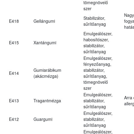
tömegnövelő
szer
Nagy
Stabilizátor,
E418
Gellángumi
fogy
sűrítőanyag
hatá
Emulgeálószer,
habosítószer,
E415
Xantángumi
stabilizátor,
sűrítőanyag
Emulgeálószer,
fényezőanyag,
Gumiarábikum
stabilizátor,
E414
(akácmézga)
sűrítőanyag,
tömegnövelő
szer
Emulgeálószer,
Arra
E413
Tragantmézga
stabilizátor,
aller
sűrítőanyag
Emulgeálószer,
E412
Guargumi
stabilizátor,
sűrítőanyag
Emulgeálószer,