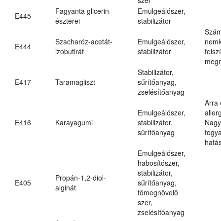
Fagyanta glicerin-
Emulgeálószer,
E445
észterei
stabilizátor
Szám
Szacharóz-acetát-
Emulgeálószer,
nemk
E444
izobutirát
stabilizátor
felsz
megn
Stabilizátor,
E417
Taramagliszt
sűrítőanyag,
zselésítőanyag
Arra
Emulgeálószer,
aller
E416
Karayagumi
stabilizátor,
Nagy
sűrítőanyag
fogy
hatá
Emulgeálószer,
habosítószer,
stabilizátor,
Propán-1,2-diol-
E405
sűrítőanyag,
alginát
tömegnövelő
szer,
zselésítőanyag