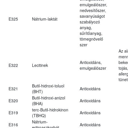
emulgeálószer,
nedvesítőszer,
savanyúságot
E325
Nátrium-laktát
szabályozó
anyag,
sűrítőanyag,
tömegnövelő
szer
Az a
menn
Antioxidáns,
beker
E322
Lecitinek
emulgeálószer
tojás
aller
tünet
Butil-hidroxi-toluol
E321
Antioxidáns
(BHT)
Butil-hidroxi-anizol
E320
Antioxidáns
(BHA)
terc-Butil-hidrokinon
E319
Antioxidáns
(TBHQ)
Nátrium-
E316
Antioxidáns
eritroaszkorbát