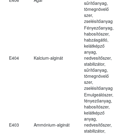
sűrítőanyag,
tömegnövelő
szer,
zselésítőanyag
Fényezőanyag,
habosítószer,
habzásgátló,
kelátképző
anyag,
E404
Kalcium-alginát
nedvesítőszer,
stabilizátor,
sűrítőanyag,
tömegnövelő
szer,
zselésítőanyag
Emulgeálószer,
fényezőanyag,
habosítószer,
kelátképző
anyag,
E403
Ammónium-alginát
nedvesítőszer,
stabilizátor,