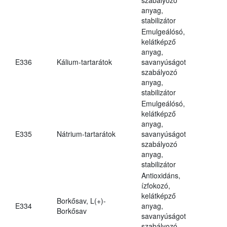
anyag,
stabilizátor
Emulgeálósó,
kelátképző
anyag,
E336
Kálium-tartarátok
savanyúságot
szabályozó
anyag,
stabilizátor
Emulgeálósó,
kelátképző
anyag,
E335
Nátrium-tartarátok
savanyúságot
szabályozó
anyag,
stabilizátor
Antioxidáns,
ízfokozó,
kelátképző
Borkősav, L(+)-
E334
anyag,
Borkősav
savanyúságot
szabályozó