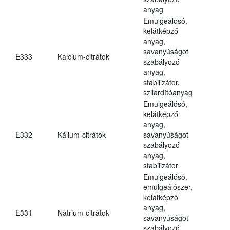
anyag
Emulgeálósó,
kelátképző
anyag,
savanyúságot
E333
Kalcium-citrátok
szabályozó
anyag,
stabilizátor,
szilárdítóanyag
Emulgeálósó,
kelátképző
anyag,
E332
Kálium-citrátok
savanyúságot
szabályozó
anyag,
stabilizátor
Emulgeálósó,
emulgeálószer,
kelátképző
anyag,
E331
Nátrium-citrátok
savanyúságot
szabályozó