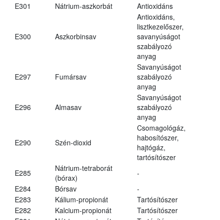
E301
Nátrium-aszkorbát
Antioxidáns
Antioxidáns,
lisztkezelőszer,
E300
Aszkorbinsav
savanyúságot
szabályozó
anyag
Savanyúságot
E297
Fumársav
szabályozó
anyag
Savanyúságot
E296
Almasav
szabályozó
anyag
Csomagológáz,
habosítószer,
E290
Szén-dioxid
hajtógáz,
tartósítószer
Nátrium-tetraborát
E285
-
(bórax)
E284
Bórsav
-
E283
Kálium-propionát
Tartósítószer
E282
Kalcium-propionát
Tartósítószer