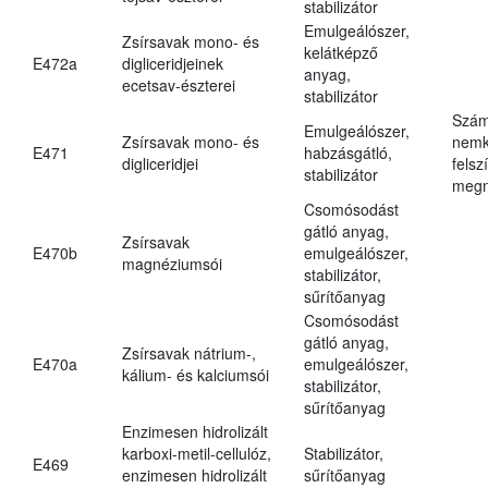
stabilizátor
Emulgeálószer,
Zsírsavak mono- és
kelátképző
E472a
digliceridjeinek
anyag,
ecetsav-észterei
stabilizátor
Szám
Emulgeálószer,
Zsírsavak mono- és
nemk
E471
habzásgátló,
digliceridjei
felsz
stabilizátor
megn
Csomósodást
gátló anyag,
Zsírsavak
E470b
emulgeálószer,
magnéziumsói
stabilizátor,
sűrítőanyag
Csomósodást
gátló anyag,
Zsírsavak nátrium-,
E470a
emulgeálószer,
kálium- és kalciumsói
stabilizátor,
sűrítőanyag
Enzimesen hidrolizált
karboxi-metil-cellulóz,
Stabilizátor,
E469
enzimesen hidrolizált
sűrítőanyag