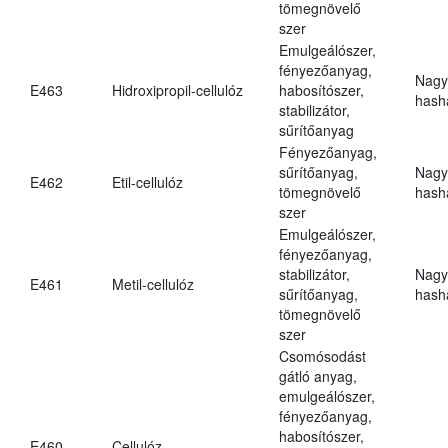
tömegnövelő
szer
Emulgeálószer,
fényezőanyag,
Nagy
E463
Hidroxipropil-cellulóz
habosítószer,
hasha
stabilizátor,
sűrítőanyag
Fényezőanyag,
sűrítőanyag,
Nagy
E462
Etil-cellulóz
tömegnövelő
hasha
szer
Emulgeálószer,
fényezőanyag,
stabilizátor,
Nagy
E461
Metil-cellulóz
sűrítőanyag,
hasha
tömegnövelő
szer
Csomósodást
gátló anyag,
emulgeálószer,
fényezőanyag,
habosítószer,
E460
Cellulóz