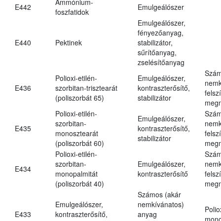
Ammónium-
E442
Emulgeálószer
foszfatidok
Emulgeálószer,
fényezőanyag,
E440
Pektinek
stabilizátor,
sűrítőanyag,
zselésítőanyag
Szám
Polioxi-etilén-
Emulgeálószer,
nemk
E436
szorbitan-trisztearát
kontraszterősítő,
felsz
(poliszorbát 65)
stabilizátor
megn
Polioxi-etilén-
Szám
Emulgeálószer,
szorbitan-
nemk
E435
kontraszterősítő,
monosztearát
felsz
stabilizátor
(poliszorbát 60)
megn
Polioxi-etilén-
Szám
szorbitan-
Emulgeálószer,
nemk
E434
monopalmitát
kontraszterősítő
felsz
(poliszorbát 40)
megn
Számos (akár
Emulgeálószer,
nemkívánatos)
Polio
E433
kontraszterősítő,
anyag
mono