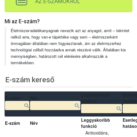
AZ E-SZÁMOKRÓL
Mi az E-szám?
Élelmiszer-adalékanyagnak nevezik azt az anyagot, amit – tekintet
nélkül arra, hogy van-e tápértéke vagy sem – élelmiszerként
önmagában általában nem fogyasztanak, ám az élelmiszerhez
technológiai célból hozzáadva annak részévé válik. Általában kis
mennyiségben, határozott cél elérésére alkalmazzák a
termékekben.
E-szám kereső
Leggyakoribb
Esetle
E-szám
Név
funkció
hatás
Leggyakoribb
Esetle
E-szám
Név
funkció
hatás
Antioxidáns,