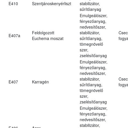
E410
Szentjánoskenyérliszt
stabilizátor,
sűrítőanyag
Emulgeálószer,
fényezőanyag,
nedvesítőszer,
Feldolgozott
stabilizátor,
Csec
E407a
Euchema moszat
sűrítőanyag,
fogya
tömegnövelő
szer,
zselésítőanyag
Emulgeálószer,
fényezőanyag,
nedvesítőszer,
stabilizátor,
Csec
E407
Karragén
sűrítőanyag,
fogya
tömegnövelő
szer,
zselésítőanyag
Emulgeálószer,
fényezőanyag,
nedvesítőszer,
stabilizátor,
E406
Agar