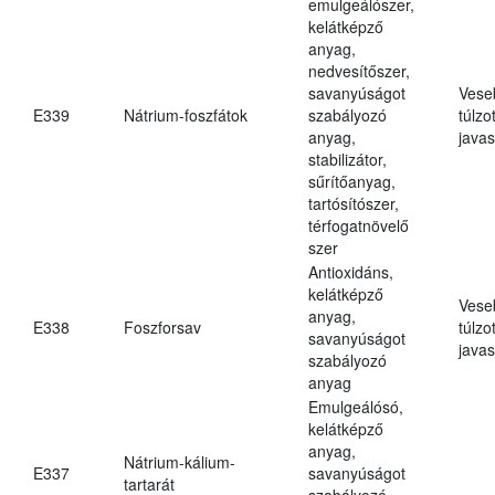
emulgeálószer,
kelátképző
anyag,
nedvesítőszer,
savanyúságot
Vese
E339
Nátrium-foszfátok
szabályozó
túlzo
anyag,
javas
stabilizátor,
sűrítőanyag,
tartósítószer,
térfogatnövelő
szer
Antioxidáns,
kelátképző
Vese
anyag,
E338
Foszforsav
túlzo
savanyúságot
javas
szabályozó
anyag
Emulgeálósó,
kelátképző
anyag,
Nátrium-kálium-
E337
savanyúságot
tartarát
szabályozó