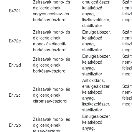
Zsírsavak mono- és
emulgeálószer,
Szám
digliceridjeinek
kelátképző
nemk
E472f
vegyes ecetsav- és
anyag,
felsz
borkősav-észterei
lisztkezelőszer,
megn
stabilizátor
Zsírsavak mono- és
Emulgeálószer,
Szám
digliceridjeinek
kelátképző
nemk
E472e
mono- és diacetil-
anyag,
felsz
borkősav-észterei
stabilizátor
megn
Emulgeálószer,
Szám
Zsírsavak mono- és
kelátképző
nemk
E472d
digliceridjeinek
anyag,
felsz
borkősav-észterei
stabilizátor
megn
Antioxidáns,
emulgeálószer,
Szám
Zsírsavak mono- és
kelátképző
nemk
E472c
digliceridjeinek
anyag,
felsz
citromsav-észterei
lisztkezelőszer,
megn
stabilizátor
Emulgeálószer,
Zsírsavak mono- és
kelátképző
E472b
digliceridjeinek
anyag,
tejsav-észterei