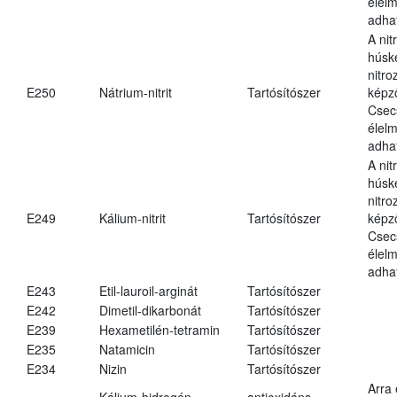
élel
adha
A nit
húsk
nitr
E250
Nátrium-nitrit
Tartósítószer
képz
Csec
élel
adha
A nit
húsk
nitr
E249
Kálium-nitrit
Tartósítószer
képz
Csec
élel
adha
E243
Etil-lauroil-arginát
Tartósítószer
E242
Dimetil-dikarbonát
Tartósítószer
E239
Hexametilén-tetramin
Tartósítószer
E235
Natamicin
Tartósítószer
E234
Nizin
Tartósítószer
Arra
Kálium-hidrogén-
antioxidáns,