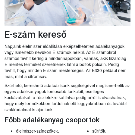
E-szám kereső
Napjaink élelmiszer-előállítása elképzelhetetlen adalékanyagok,
vagy ismertebb nevükön E-számok nélkül. Az E-számokról
számos tévhit kering a mindennapokban, vannak, akik kizárólag
E-mentes terméket szeretnének látni a boltok polcain. Pedig
tévhit, hogy minden E-szám mesterséges. Az E330 például nem
más, mint a citromsav.
Szűrhető, kereshető adatbázisunk segítségével megismerhetik az
egyes adalékanyagok fontosabb funkcióit, esetleges
kockázataikat, a részletekre kattintva pedig arról is olvashatnak,
hogy mely termékekben fordulnak elő leggyakrabban és további
szakirodalmat is ajánlunk.
Főbb adalékanyag csoportok
élelmiszer-színezékek,
sűrítők,