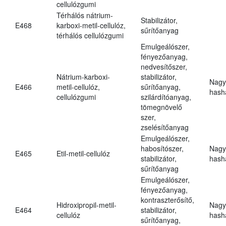
cellulózgumi
Térhálós nátrium-
Stabilizátor,
E468
karboxi-metil-cellulóz,
sűrítőanyag
térhálós cellulózgumi
Emulgeálószer,
fényezőanyag,
nedvesítőszer,
Nátrium-karboxi-
stabilizátor,
Nagy
E466
metil-cellulóz,
sűrítőanyag,
hasha
cellulózgumi
szilárdítóanyag,
tömegnövelő
szer,
zselésítőanyag
Emulgeálószer,
habosítószer,
Nagy
E465
Etil-metil-cellulóz
stabilizátor,
hasha
sűrítőanyag
Emulgeálószer,
fényezőanyag,
kontraszterősítő,
Hidroxipropil-metil-
Nagy
E464
stabilizátor,
cellulóz
hasha
sűrítőanyag,