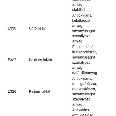
anyag,
stabilizátor
Antioxidáns,
kelátképző
anyag,
E330
Citromsav
savanyúságot
szabályozó
anyag
Emulgeálósó,
lisztkezelőszer,
savanyúságot
E327
Kalcium-laktát
szabályozó
anyag,
szilárdítóanyag
Antioxidáns,
emulgeálószer,
nedvesítőszer,
E326
Kálium-laktát
savanyúságot
szabályozó
anyag
Atioxidáns,
emulgeálósó,