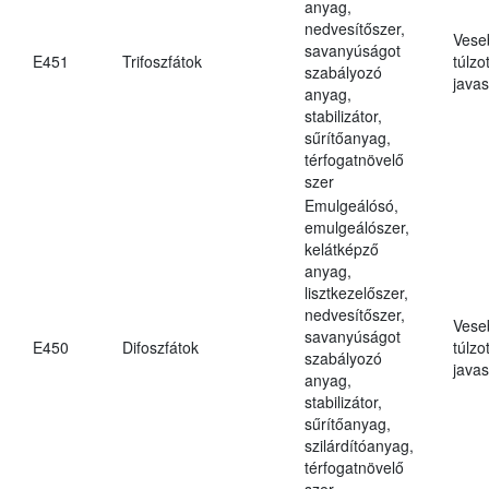
anyag,
nedvesítőszer,
Vese
savanyúságot
E451
Trifoszfátok
túlzo
szabályozó
javas
anyag,
stabilizátor,
sűrítőanyag,
térfogatnövelő
szer
Emulgeálósó,
emulgeálószer,
kelátképző
anyag,
lisztkezelőszer,
nedvesítőszer,
Vese
savanyúságot
E450
Difoszfátok
túlzo
szabályozó
javas
anyag,
stabilizátor,
sűrítőanyag,
szilárdítóanyag,
térfogatnövelő
szer