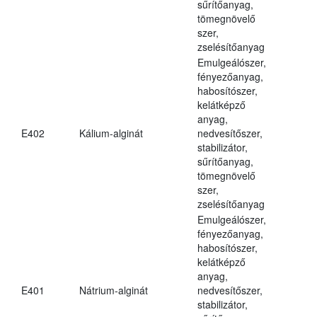
sűrítőanyag,
tömegnövelő
szer,
zselésítőanyag
Emulgeálószer,
fényezőanyag,
habosítószer,
kelátképző
anyag,
E402
Kálium-alginát
nedvesítőszer,
stabilizátor,
sűrítőanyag,
tömegnövelő
szer,
zselésítőanyag
Emulgeálószer,
fényezőanyag,
habosítószer,
kelátképző
anyag,
E401
Nátrium-alginát
nedvesítőszer,
stabilizátor,