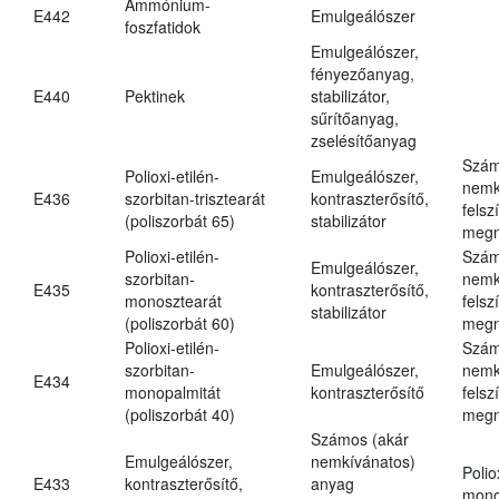
Ammónium-
E442
Emulgeálószer
foszfatidok
Emulgeálószer,
fényezőanyag,
E440
Pektinek
stabilizátor,
sűrítőanyag,
zselésítőanyag
Szám
Polioxi-etilén-
Emulgeálószer,
nemk
E436
szorbitan-trisztearát
kontraszterősítő,
felsz
(poliszorbát 65)
stabilizátor
megn
Polioxi-etilén-
Szám
Emulgeálószer,
szorbitan-
nemk
E435
kontraszterősítő,
monosztearát
felsz
stabilizátor
(poliszorbát 60)
megn
Polioxi-etilén-
Szám
szorbitan-
Emulgeálószer,
nemk
E434
monopalmitát
kontraszterősítő
felsz
(poliszorbát 40)
megn
Számos (akár
Emulgeálószer,
nemkívánatos)
Polio
E433
kontraszterősítő,
anyag
mono