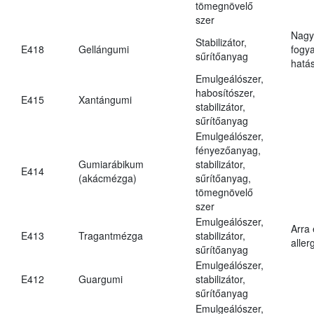
tömegnövelő
szer
Nagy
Stabilizátor,
E418
Gellángumi
fogy
sűrítőanyag
hatá
Emulgeálószer,
habosítószer,
E415
Xantángumi
stabilizátor,
sűrítőanyag
Emulgeálószer,
fényezőanyag,
Gumiarábikum
stabilizátor,
E414
(akácmézga)
sűrítőanyag,
tömegnövelő
szer
Emulgeálószer,
Arra
E413
Tragantmézga
stabilizátor,
aller
sűrítőanyag
Emulgeálószer,
E412
Guargumi
stabilizátor,
sűrítőanyag
Emulgeálószer,