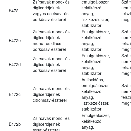
Zsírsavak mono- és
emulgeálószer,
Szám
digliceridjeinek
kelátképző
nemk
E472f
vegyes ecetsav- és
anyag,
felsz
borkősav-észterei
lisztkezelőszer,
megn
stabilizátor
Zsírsavak mono- és
Emulgeálószer,
Szám
digliceridjeinek
kelátképző
nemk
E472e
mono- és diacetil-
anyag,
felsz
borkősav-észterei
stabilizátor
megn
Emulgeálószer,
Szám
Zsírsavak mono- és
kelátképző
nemk
E472d
digliceridjeinek
anyag,
felsz
borkősav-észterei
stabilizátor
megn
Antioxidáns,
emulgeálószer,
Szám
Zsírsavak mono- és
kelátképző
nemk
E472c
digliceridjeinek
anyag,
felsz
citromsav-észterei
lisztkezelőszer,
megn
stabilizátor
Emulgeálószer,
Zsírsavak mono- és
kelátképző
E472b
digliceridjeinek
anyag,
tejsav-észterei