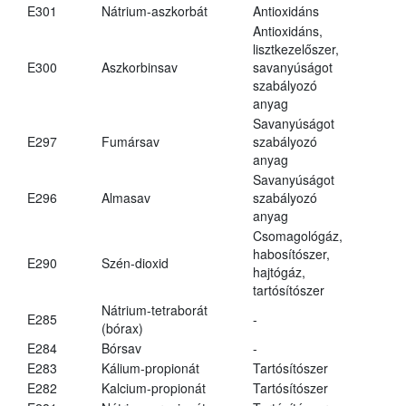
E301
Nátrium-aszkorbát
Antioxidáns
Antioxidáns,
lisztkezelőszer,
E300
Aszkorbinsav
savanyúságot
szabályozó
anyag
Savanyúságot
E297
Fumársav
szabályozó
anyag
Savanyúságot
E296
Almasav
szabályozó
anyag
Csomagológáz,
habosítószer,
E290
Szén-dioxid
hajtógáz,
tartósítószer
Nátrium-tetraborát
E285
-
(bórax)
E284
Bórsav
-
E283
Kálium-propionát
Tartósítószer
E282
Kalcium-propionát
Tartósítószer