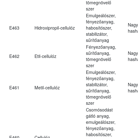
tömegnövelő
szer
Emulgeálószer,
fényezőanyag,
Nagy
E463
Hidroxipropil-cellulóz
habosítószer,
hasha
stabilizátor,
sűrítőanyag
Fényezőanyag,
sűrítőanyag,
Nagy
E462
Etil-cellulóz
tömegnövelő
hasha
szer
Emulgeálószer,
fényezőanyag,
stabilizátor,
Nagy
E461
Metil-cellulóz
sűrítőanyag,
hasha
tömegnövelő
szer
Csomósodást
gátló anyag,
emulgeálószer,
fényezőanyag,
habosítószer,
E460
Cellulóz