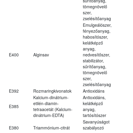
sűrítőanyag,
tömegnövelő
szer,
zselésítőanyag
Emulgeálószer,
fényezőanyag,
habosítószer,
kelátképző
anyag,
E400
Alginsav
nedvesítőszer,
stabilizátor,
sűrítőanyag,
tömegnövelő
szer,
zselésítőanyag
E392
Rozmaringkivonatok
Antioxidáns
Kalcium-dinátrium-
Antioxidáns,
etilén-diamin-
kelátképző
E385
tetraacetát (Kalcium-
anyag,
dinátrium-EDTA)
tartósítószer
Savanyúságot
E380
Triammónium-citrát
szabályozó