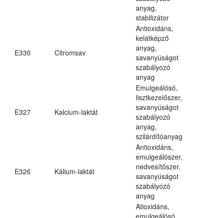
anyag,
stabilizátor
Antioxidáns,
kelátképző
anyag,
E330
Citromsav
savanyúságot
szabályozó
anyag
Emulgeálósó,
lisztkezelőszer,
savanyúságot
E327
Kalcium-laktát
szabályozó
anyag,
szilárdítóanyag
Antioxidáns,
emulgeálószer,
nedvesítőszer,
E326
Kálium-laktát
savanyúságot
szabályozó
anyag
Atioxidáns,
emulgeálósó,