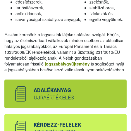
édesítőszerek,
zselésítők,
tartósítószerek,
stabilizátorok,
antioxidánsok,
ízfokozók és
savanyúságot szabályozó anyagok,
egyéb vegyületek.
E-szám keresőnk a fogyasztók tájékoztatására szolgál. Kérjük,
hogy az élelmiszeripari vállalkozók minden esetben az aktuálisan
hatályos jogszabályokból, az Európai Parlament és a Tanács
1333/2008/EK rendeletéből, valamint a Bizottság 231/2012/EU
rendeletéből tájékozódjanak. A Nébih gondozásában
folyamatosan frissülő
jogszabálygyűjtemény
is segítséget nyújt
a jogszabályokban bekövetkező változások nyomonkövetésében.
ADALÉKANYAG
ÚJRAÉRTÉKELÉS
KÉRDEZZ-FELELEK