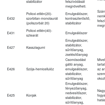
stabilizátor
felszívódását
megnövelheti.
Szám
Polioxi-etilén(20)-
Emulgeálószer,
nemk
E432
szorbitan-monolaurát
kontraszterősítő,
felsz
(poliszorbát 20)
stabilizátor
megn
Polioxi-etilén(40)-
E431
Emulgeálószer
sztearát
Emulgeálószer,
stabilizátor,
E427
Kassziagumi
sűrítőanyag,
zselésítőanyag
Csomósodást
Mive
gátló anyag,
tarta
E426
Szója-hemicellulóz
emulgeálószer,
az ar
stabilizátor,
szem
sűrítőanyag
okoz
Emulgeálószer,
fényezőanyag,
Nagy
nedvesítőszer,
E425
Konjak
fogy
stabilizátor,
hatá
sűrítőanyag,