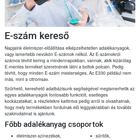
E-szám kereső
Napjaink élelmiszer-előállítása elképzelhetetlen adalékanyagok,
vagy ismertebb nevükön E-számok nélkül. Az E-számokról
számos tévhit kering a mindennapokban, vannak, akik kizárólag
E-mentes terméket szeretnének látni a boltok polcain. Pedig
tévhit, hogy minden E-szám mesterséges. Az E330 például nem
más, mint a citromsav.
Szűrhető, kereshető adatbázisunk segítségével megismerhetik az
egyes adalékanyagok fontosabb funkcióit, esetleges
kockázataikat, a részletekre kattintva pedig arról is olvashatnak,
hogy mely termékekben fordulnak elő leggyakrabban és további
szakirodalmat is ajánlunk.
Főbb adalékanyag csoportok
élelmiszer-színezékek,
sűrítők,