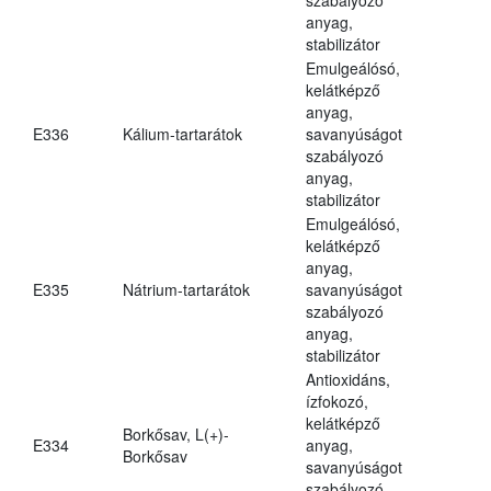
anyag,
stabilizátor
Emulgeálósó,
kelátképző
anyag,
E336
Kálium-tartarátok
savanyúságot
szabályozó
anyag,
stabilizátor
Emulgeálósó,
kelátképző
anyag,
E335
Nátrium-tartarátok
savanyúságot
szabályozó
anyag,
stabilizátor
Antioxidáns,
ízfokozó,
kelátképző
Borkősav, L(+)-
E334
anyag,
Borkősav
savanyúságot
szabályozó