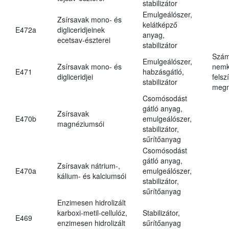
stabilizátor
Emulgeálószer,
Zsírsavak mono- és
kelátképző
E472a
digliceridjeinek
anyag,
ecetsav-észterei
stabilizátor
Szám
Emulgeálószer,
Zsírsavak mono- és
nemk
E471
habzásgátló,
digliceridjei
felsz
stabilizátor
megn
Csomósodást
gátló anyag,
Zsírsavak
E470b
emulgeálószer,
magnéziumsói
stabilizátor,
sűrítőanyag
Csomósodást
gátló anyag,
Zsírsavak nátrium-,
E470a
emulgeálószer,
kálium- és kalciumsói
stabilizátor,
sűrítőanyag
Enzimesen hidrolizált
karboxi-metil-cellulóz,
Stabilizátor,
E469
enzimesen hidrolizált
sűrítőanyag