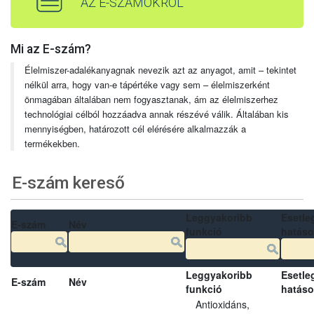
AZ E-SZÁMOKRÓL
Mi az E-szám?
Élelmiszer-adalékanyagnak nevezik azt az anyagot, amit – tekintet
nélkül arra, hogy van-e tápértéke vagy sem – élelmiszerként
önmagában általában nem fogyasztanak, ám az élelmiszerhez
technológiai célból hozzáadva annak részévé válik. Általában kis
mennyiségben, határozott cél elérésére alkalmazzák a
termékekben.
E-szám kereső
Leggyakoribb
Esetle
E-szám
Név
funkció
hatás
Leggyakoribb
Esetle
E-szám
Név
funkció
hatás
Antioxidáns,