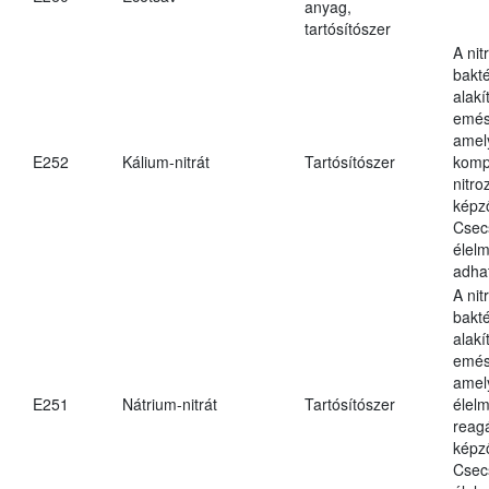
anyag,
tartósítószer
A nit
bakté
alakí
emés
amely
E252
Kálium-nitrát
Tartósítószer
komp
nitr
képz
Csec
élel
adha
A nit
bakté
alakí
emés
amel
E251
Nátrium-nitrát
Tartósítószer
élel
reag
képz
Csec