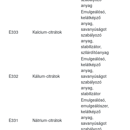
anyag
Emulgeálósó,
kelátképző
anyag,
savanyúságot
E333
Kalcium-citrátok
szabályozó
anyag,
stabilizátor,
szilárdítóanyag
Emulgeálósó,
kelátképző
anyag,
E332
Kálium-citrátok
savanyúságot
szabályozó
anyag,
stabilizátor
Emulgeálósó,
emulgeálószer,
kelátképző
anyag,
E331
Nátrium-citrátok
savanyúságot
szabályozó