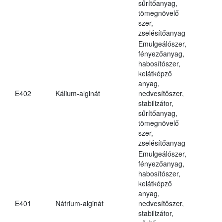
sűrítőanyag,
tömegnövelő
szer,
zselésítőanyag
Emulgeálószer,
fényezőanyag,
habosítószer,
kelátképző
anyag,
E402
Kálium-alginát
nedvesítőszer,
stabilizátor,
sűrítőanyag,
tömegnövelő
szer,
zselésítőanyag
Emulgeálószer,
fényezőanyag,
habosítószer,
kelátképző
anyag,
E401
Nátrium-alginát
nedvesítőszer,
stabilizátor,