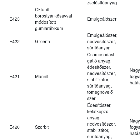
zselésítőanyag
Oktenil-
borostyánkősavval
E423
Emulgeálószer
módosított
gumiarábikum
Emulgeálószer,
E422
Glicerin
nedvesítőszer,
sűrítőanyag
Csomósodást
gátló anyag,
édesítőszer,
Nagy
nedvesítőszer,
E421
Mannit
fogy
stabilizátor,
hatá
sűrítőanyag,
tömegnövelő
szer
Édesítőszer,
kelátképző
anyag,
Nagy
nedvesítőszer,
E420
Szorbit
fogy
stabilizátor,
hatá
sűrítőanyag,