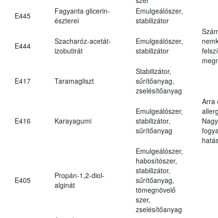
Fagyanta glicerin-
Emulgeálószer,
E445
észterei
stabilizátor
Szám
Szacharóz-acetát-
Emulgeálószer,
nemk
E444
izobutirát
stabilizátor
felsz
megn
Stabilizátor,
E417
Taramagliszt
sűrítőanyag,
zselésítőanyag
Arra
Emulgeálószer,
aller
E416
Karayagumi
stabilizátor,
Nagy
sűrítőanyag
fogy
hatá
Emulgeálószer,
habosítószer,
stabilizátor,
Propán-1,2-diol-
E405
sűrítőanyag,
alginát
tömegnövelő
szer,
zselésítőanyag