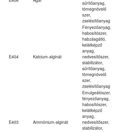
sűrítőanyag,
tömegnövelő
szer,
zselésítőanyag
Fényezőanyag,
habosítószer,
habzásgátló,
kelátképző
anyag,
E404
Kalcium-alginát
nedvesítőszer,
stabilizátor,
sűrítőanyag,
tömegnövelő
szer,
zselésítőanyag
Emulgeálószer,
fényezőanyag,
habosítószer,
kelátképző
anyag,
E403
Ammónium-alginát
nedvesítőszer,
stabilizátor,