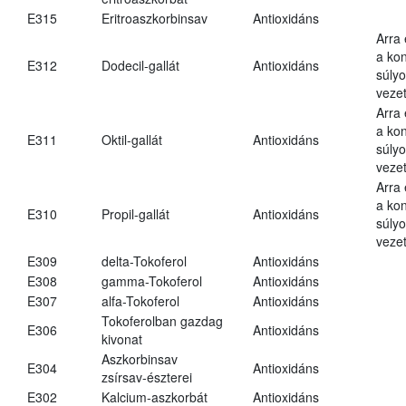
E315
Eritroaszkorbinsav
Antioxidáns
Arra
a kon
E312
Dodecil-gallát
Antioxidáns
súly
vezet
Arra
a kon
E311
Oktil-gallát
Antioxidáns
súly
vezet
Arra
a kon
E310
Propil-gallát
Antioxidáns
súly
vezet
E309
delta-Tokoferol
Antioxidáns
E308
gamma-Tokoferol
Antioxidáns
E307
alfa-Tokoferol
Antioxidáns
Tokoferolban gazdag
E306
Antioxidáns
kivonat
Aszkorbinsav
E304
Antioxidáns
zsírsav-észterei
E302
Kalcium-aszkorbát
Antioxidáns