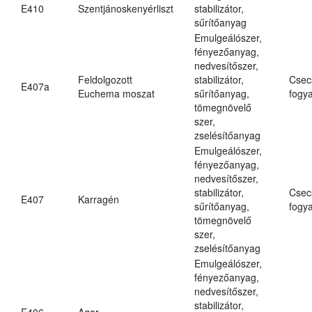
E410
Szentjánoskenyérliszt
stabilizátor,
sűrítőanyag
Emulgeálószer,
fényezőanyag,
nedvesítőszer,
Feldolgozott
stabilizátor,
Csec
E407a
Euchema moszat
sűrítőanyag,
fogya
tömegnövelő
szer,
zselésítőanyag
Emulgeálószer,
fényezőanyag,
nedvesítőszer,
stabilizátor,
Csec
E407
Karragén
sűrítőanyag,
fogya
tömegnövelő
szer,
zselésítőanyag
Emulgeálószer,
fényezőanyag,
nedvesítőszer,
stabilizátor,
E406
Agar