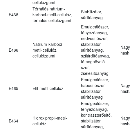
cellulózgumi
Térhálós nátrium-
Stabilizátor,
E468
karboxi-metil-cellulóz,
sűrítőanyag
térhálós cellulózgumi
Emulgeálószer,
fényezőanyag,
nedvesítőszer,
Nátrium-karboxi-
stabilizátor,
Nagy
E466
metil-cellulóz,
sűrítőanyag,
hasha
cellulózgumi
szilárdítóanyag,
tömegnövelő
szer,
zselésítőanyag
Emulgeálószer,
habosítószer,
Nagy
E465
Etil-metil-cellulóz
stabilizátor,
hasha
sűrítőanyag
Emulgeálószer,
fényezőanyag,
kontraszterősítő,
Hidroxipropil-metil-
Nagy
E464
stabilizátor,
cellulóz
hasha
sűrítőanyag,