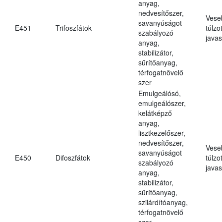
anyag,
nedvesítőszer,
Vese
savanyúságot
E451
Trifoszfátok
túlzo
szabályozó
javas
anyag,
stabilizátor,
sűrítőanyag,
térfogatnövelő
szer
Emulgeálósó,
emulgeálószer,
kelátképző
anyag,
lisztkezelőszer,
nedvesítőszer,
Vese
savanyúságot
E450
Difoszfátok
túlzo
szabályozó
javas
anyag,
stabilizátor,
sűrítőanyag,
szilárdítóanyag,
térfogatnövelő
szer