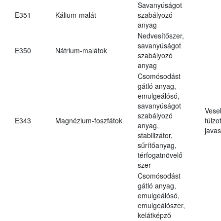
Savanyúságot
E351
Kálium-malát
szabályozó
anyag
Nedvesítőszer,
savanyúságot
E350
Nátrium-malátok
szabályozó
anyag
Csomósodást
gátló anyag,
emulgeálósó,
savanyúságot
Vese
szabályozó
E343
Magnézium-foszfátok
túlzo
anyag,
javas
stabilizátor,
sűrítőanyag,
térfogatnövelő
szer
Csomósodást
gátló anyag,
emulgeálósó,
emulgeálószer,
kelátképző