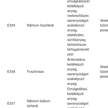
emulgeálószer,
kelátképző
anyag,
nedvesítőszer,
savanyúságot
Vese
E339
Nátrium-foszfátok
szabályozó
túlzo
anyag,
javas
stabilizátor,
sűrítőanyag,
tartósítószer,
térfogatnövelő
szer
Antioxidáns,
kelátképző
Vese
anyag,
E338
Foszforsav
túlzo
savanyúságot
javas
szabályozó
anyag
Emulgeálósó,
kelátképző
anyag,
Nátrium-kálium-
E337
savanyúságot
tartarát
szabályozó