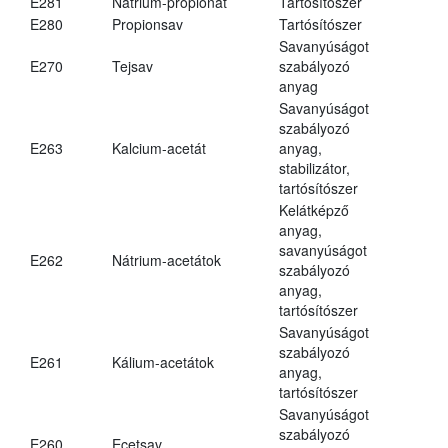
E281
Nátrium-propionát
Tartósítószer
E280
Propionsav
Tartósítószer
Savanyúságot
E270
Tejsav
szabályozó
anyag
Savanyúságot
szabályozó
E263
Kalcium-acetát
anyag,
stabilizátor,
tartósítószer
Kelátképző
anyag,
savanyúságot
E262
Nátrium-acetátok
szabályozó
anyag,
tartósítószer
Savanyúságot
szabályozó
E261
Kálium-acetátok
anyag,
tartósítószer
Savanyúságot
szabályozó
E260
Ecetsav