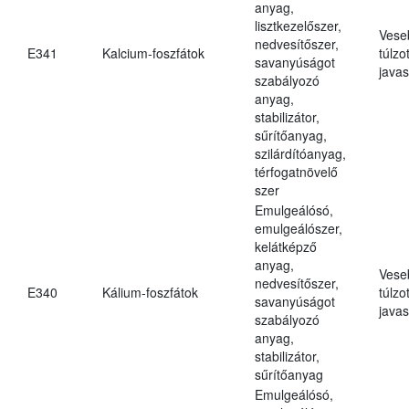
anyag,
lisztkezelőszer,
Vese
nedvesítőszer,
E341
Kalcium-foszfátok
túlzo
savanyúságot
javas
szabályozó
anyag,
stabilizátor,
sűrítőanyag,
szilárdítóanyag,
térfogatnövelő
szer
Emulgeálósó,
emulgeálószer,
kelátképző
anyag,
Vese
nedvesítőszer,
E340
Kálium-foszfátok
túlzo
savanyúságot
javas
szabályozó
anyag,
stabilizátor,
sűrítőanyag
Emulgeálósó,