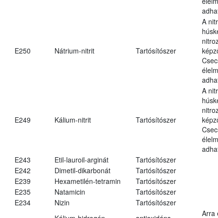
élel
adha
A nit
húsk
nitr
E250
Nátrium-nitrit
Tartósítószer
képz
Csec
élel
adha
A nit
húsk
nitr
E249
Kálium-nitrit
Tartósítószer
képz
Csec
élel
adha
E243
Etil-lauroil-arginát
Tartósítószer
E242
Dimetil-dikarbonát
Tartósítószer
E239
Hexametilén-tetramin
Tartósítószer
E235
Natamicin
Tartósítószer
E234
Nizin
Tartósítószer
Arra
Kálium-hidrogén-
antioxidáns,