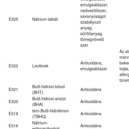
emulgeálószer,
nedvesítőszer,
savanyúságot
E325
Nátrium-laktát
szabályozó
anyag,
sűrítőanyag,
tömegnövelő
szer
Az a
menn
Antioxidáns,
beker
E322
Lecitinek
emulgeálószer
tojás
aller
tünet
Butil-hidroxi-toluol
E321
Antioxidáns
(BHT)
Butil-hidroxi-anizol
E320
Antioxidáns
(BHA)
terc-Butil-hidrokinon
E319
Antioxidáns
(TBHQ)
Nátrium-
E316
Antioxidáns
eritroaszkorbát