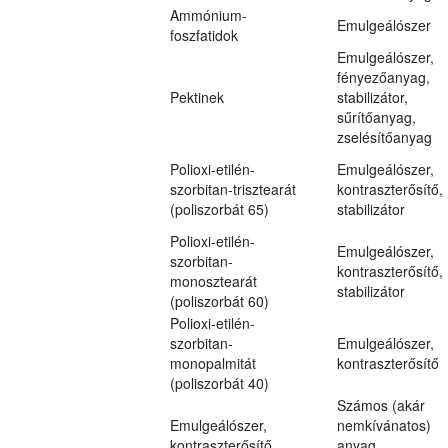
Ammónium-
Emulgeálószer
foszfatidok
Emulgeálószer,
fényezőanyag,
Pektinek
stabilizátor,
sűrítőanyag,
zselésítőanyag
Polioxi-etilén-
Emulgeálószer,
szorbitan-trisztearát
kontraszterősítő,
(poliszorbát 65)
stabilizátor
Polioxi-etilén-
Emulgeálószer,
szorbitan-
kontraszterősítő,
monosztearát
stabilizátor
(poliszorbát 60)
Polioxi-etilén-
szorbitan-
Emulgeálószer,
monopalmitát
kontraszterősítő
(poliszorbát 40)
Számos (akár
Emulgeálószer,
nemkívánatos)
kontraszterősítő,
anyag