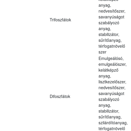
anyag,
nedvesítőszer,
savanyúságot
Trifoszfátok
szabályozó
anyag,
stabilizátor,
sűrítőanyag,
térfogatnövelő
szer
Emulgeálósó,
emulgeálószer,
kelátképző
anyag,
lisztkezelőszer,
nedvesítőszer,
savanyúságot
Difoszfátok
szabályozó
anyag,
stabilizátor,
sűrítőanyag,
szilárdítóanyag,
térfogatnövelő