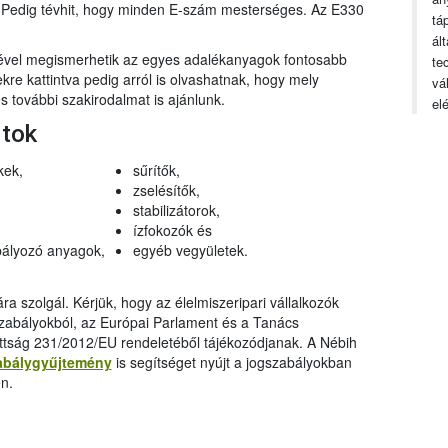
n. Pedig tévhit, hogy minden E-szám mesterséges. Az E330
tá
ál
gével megismerhetik az egyes adalékanyagok fontosabb
te
ekre kattintva pedig arról is olvashatnak, hogy mely
vá
 további szakirodalmat is ajánlunk.
el
rtok
kek,
sűrítők,
zselésítők,
stabilizátorok,
ízfokozók és
ályozó anyagok,
egyéb vegyületek.
a szolgál. Kérjük, hogy az élelmiszeripari vállalkozók
szabályokból, az Európai Parlament és a Tanács
ttság 231/2012/EU rendeletéből tájékozódjanak. A Nébih
abálygyűjtemény
is segítséget nyújt a jogszabályokban
n.