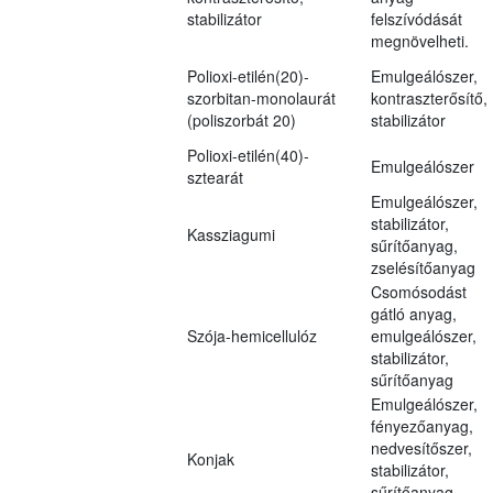
stabilizátor
felszívódását
megnövelheti.
Polioxi-etilén(20)-
Emulgeálószer,
szorbitan-monolaurát
kontraszterősítő,
(poliszorbát 20)
stabilizátor
Polioxi-etilén(40)-
Emulgeálószer
sztearát
Emulgeálószer,
stabilizátor,
Kassziagumi
sűrítőanyag,
zselésítőanyag
Csomósodást
gátló anyag,
Szója-hemicellulóz
emulgeálószer,
stabilizátor,
sűrítőanyag
Emulgeálószer,
fényezőanyag,
nedvesítőszer,
Konjak
stabilizátor,
sűrítőanyag,