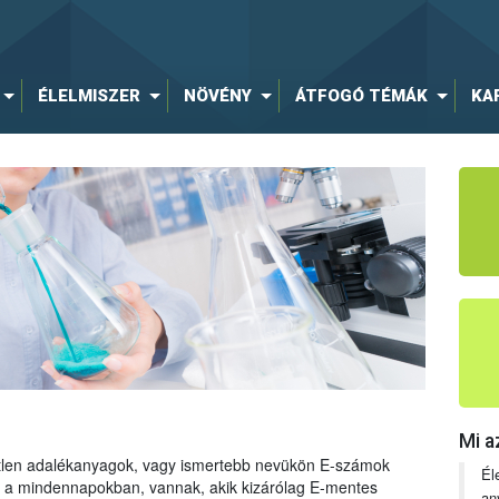
ÉLELMISZER
NÖVÉNY
ÁTFOGÓ TÉMÁK
KA
Mi a
tetlen adalékanyagok, vagy ismertebb nevükön E-számok
Él
ng a mindennapokban, vannak, akik kizárólag E-mentes
an