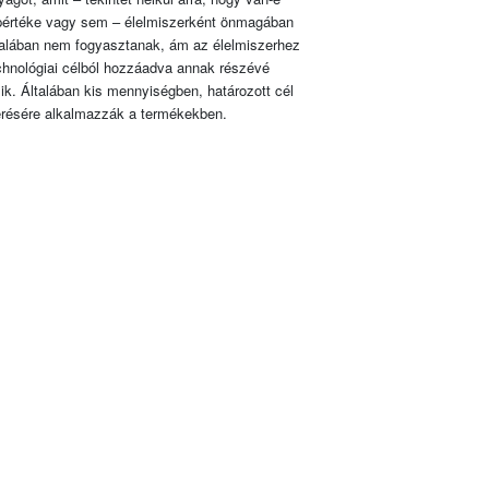
pértéke vagy sem – élelmiszerként önmagában
talában nem fogyasztanak, ám az élelmiszerhez
chnológiai célból hozzáadva annak részévé
lik. Általában kis mennyiségben, határozott cél
érésére alkalmazzák a termékekben.