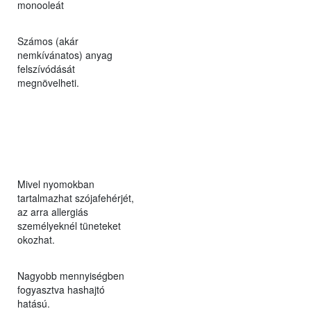
monooleát
Számos (akár
nemkívánatos) anyag
felszívódását
megnövelheti.
Mivel nyomokban
tartalmazhat szójafehérjét,
az arra allergiás
személyeknél tüneteket
okozhat.
Nagyobb mennyiségben
fogyasztva hashajtó
hatású.