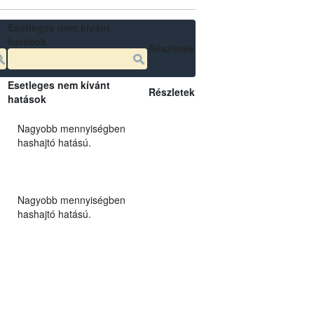
Esetleges nem kívánt
hatások
Részletek
Esetleges nem kívánt
Részletek
hatások
Nagyobb mennyiségben
hashajtó hatású.
Nagyobb mennyiségben
hashajtó hatású.