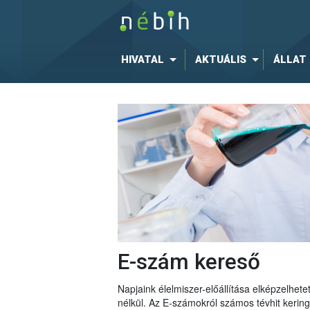
HIVATAL
AKTUÁLIS
ÁLLAT
E-szám kereső
Napjaink élelmiszer-előállítása elképzelhe
nélkül. Az E-számokról számos tévhit keri