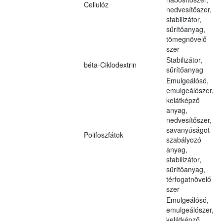
Cellulóz
nedvesítőszer,
stabilizátor,
sűrítőanyag,
tömegnövelő
szer
Stabilizátor,
béta-Ciklodextrin
sűrítőanyag
Emulgeálósó,
emulgeálószer,
kelátképző
anyag,
nedvesítőszer,
savanyúságot
Polifoszfátok
szabályozó
anyag,
stabilizátor,
sűrítőanyag,
térfogatnövelő
szer
Emulgeálósó,
emulgeálószer,
kelátképző