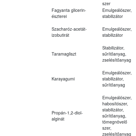
szer
Fagyanta glicerin-
Emulgeálószer,
észterei
stabilizátor
Szacharóz-acetát-
Emulgeálószer,
izobutirát
stabilizátor
Stabilizátor,
Taramagliszt
sűrítőanyag,
zselésítőanyag
Emulgeálószer,
Karayagumi
stabilizátor,
sűrítőanyag
Emulgeálószer,
habosítószer,
stabilizátor,
Propán-1,2-diol-
sűrítőanyag,
alginát
tömegnövelő
szer,
zselésítőanyag