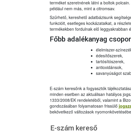
terméket szeretnének látni a boltok polcai
például nem más, mint a citromsav.
Szűrhető, kereshető adatbázisunk segítsé
funkcióit, esetleges kockázataikat, a részlet
termékekben fordulnak elő leggyakrabban és
Főbb adalékanyag csopo
élelmiszer-színezé
édesítőszerek,
tartósítószerek,
antioxidánsok,
savanyúságot szab
E-szám keresőnk a fogyasztók tájékoztatásár
minden esetben az aktuálisan hatályos jog
1333/2008/EK rendeletéből, valamint a Bizo
gondozásában folyamatosan frissülő
jogsz
bekövetkező változások nyomonkövetésébe
E-szám kereső