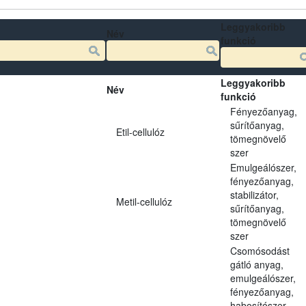
Leggyakoribb
Név
funkció
Leggyakoribb
Név
funkció
Fényezőanyag,
sűrítőanyag,
Etil-cellulóz
tömegnövelő
szer
Emulgeálószer,
fényezőanyag,
stabilizátor,
Metil-cellulóz
sűrítőanyag,
tömegnövelő
szer
Csomósodást
gátló anyag,
emulgeálószer,
fényezőanyag,
habosítószer,