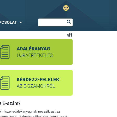
PCSOLAT
ADALÉKANYAG
ÚJRAÉRTÉKELÉS
KÉRDEZZ-FELELEK
AZ E-SZÁMOKRÓL
z E-szám?
elmiszer-adalékanyagnak nevezik azt az
yagot, amit – tekintet nélkül arra, hogy van-e