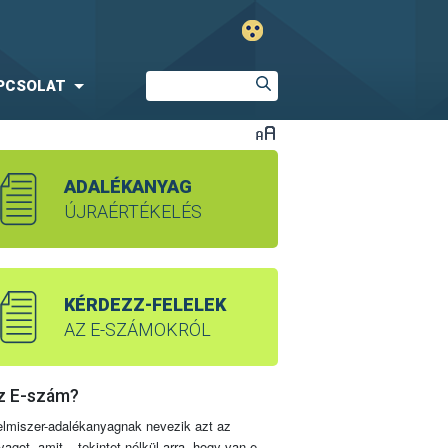
PCSOLAT
ADALÉKANYAG
ÚJRAÉRTÉKELÉS
KÉRDEZZ-FELELEK
AZ E-SZÁMOKRÓL
z E-szám?
elmiszer-adalékanyagnak nevezik azt az
yagot, amit – tekintet nélkül arra, hogy van-e