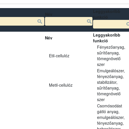
Leggyakoribb
Név
funkció
Leggyakoribb
Név
funkció
Fényezőanyag,
sűrítőanyag,
Etil-cellulóz
tömegnövelő
szer
Emulgeálószer,
fényezőanyag,
stabilizátor,
Metil-cellulóz
sűrítőanyag,
tömegnövelő
szer
Csomósodást
gátló anyag,
emulgeálószer,
fényezőanyag,
habosítószer,