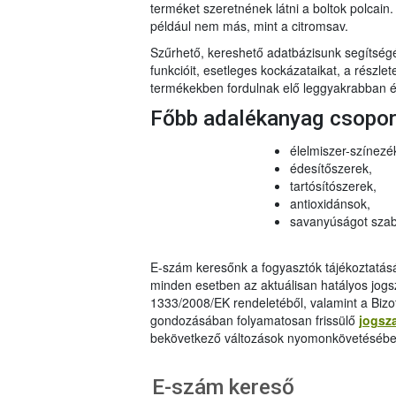
terméket szeretnének látni a boltok polcai
például nem más, mint a citromsav.
Szűrhető, kereshető adatbázisunk segítsé
funkcióit, esetleges kockázataikat, a részlet
termékekben fordulnak elő leggyakrabban és
Főbb adalékanyag csopo
élelmiszer-színezé
édesítőszerek,
tartósítószerek,
antioxidánsok,
savanyúságot szab
E-szám keresőnk a fogyasztók tájékoztatásár
minden esetben az aktuálisan hatályos jog
1333/2008/EK rendeletéből, valamint a Bizo
gondozásában folyamatosan frissülő
jogsz
bekövetkező változások nyomonkövetésébe
E-szám kereső