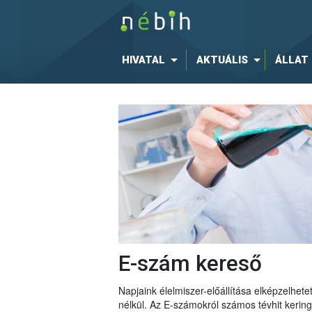
HIVATAL
AKTUÁLIS
ÁLLAT
E-szám kereső
Napjaink élelmiszer-előállítása elképzelhe
nélkül. Az E-számokról számos tévhit keri