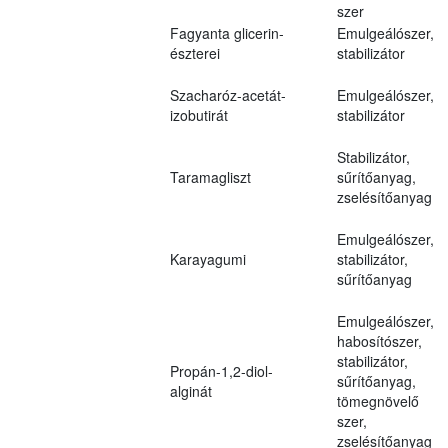
szer
Fagyanta glicerin-
Emulgeálószer,
észterei
stabilizátor
Szacharóz-acetát-
Emulgeálószer,
izobutirát
stabilizátor
Stabilizátor,
Taramagliszt
sűrítőanyag,
zselésítőanyag
Emulgeálószer,
Karayagumi
stabilizátor,
sűrítőanyag
Emulgeálószer,
habosítószer,
stabilizátor,
Propán-1,2-diol-
sűrítőanyag,
alginát
tömegnövelő
szer,
zselésítőanyag