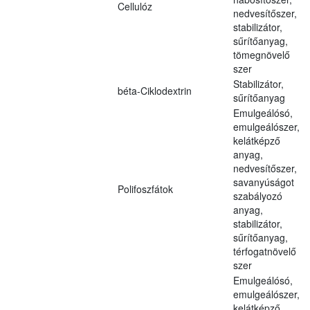
Cellulóz
nedvesítőszer,
stabilizátor,
sűrítőanyag,
tömegnövelő
szer
Stabilizátor,
béta-Ciklodextrin
sűrítőanyag
Emulgeálósó,
emulgeálószer,
kelátképző
anyag,
nedvesítőszer,
savanyúságot
Polifoszfátok
szabályozó
anyag,
stabilizátor,
sűrítőanyag,
térfogatnövelő
szer
Emulgeálósó,
emulgeálószer,
kelátképző