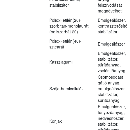
stabilizátor
felszívódását
megnövelheti.
Polioxi-etilén(20)-
Emulgeálószer,
szorbitan-monolaurát
kontraszterősítő,
(poliszorbát 20)
stabilizátor
Polioxi-etilén(40)-
Emulgeálószer
sztearát
Emulgeálószer,
stabilizátor,
Kassziagumi
sűrítőanyag,
zselésítőanyag
Csomósodást
gátló anyag,
Szója-hemicellulóz
emulgeálószer,
stabilizátor,
sűrítőanyag
Emulgeálószer,
fényezőanyag,
nedvesítőszer,
Konjak
stabilizátor,
sűrítőanyag,