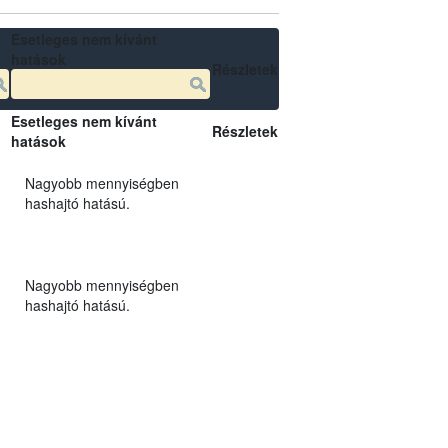
Esetleges nem kívánt
hatások
Részletek
Esetleges nem kívánt
Részletek
hatások
Nagyobb mennyiségben
hashajtó hatású.
Nagyobb mennyiségben
hashajtó hatású.