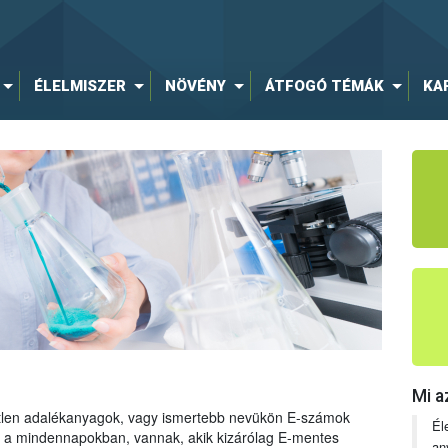
ÉLELMISZER
NÖVÉNY
ÁTFOGÓ TÉMÁK
KA
Mi a
tetlen adalékanyagok, vagy ismertebb nevükön E-számok
Él
ng a mindennapokban, vannak, akik kizárólag E-mentes
an