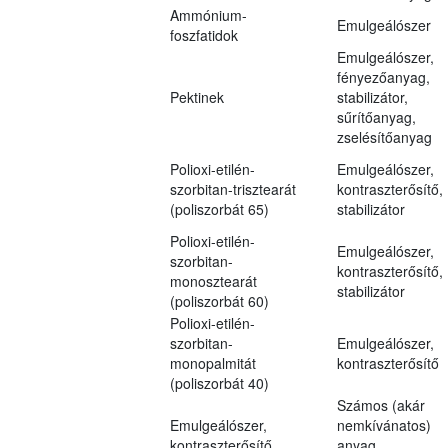
Ammónium-
Emulgeálószer
foszfatidok
Emulgeálószer,
fényezőanyag,
Pektinek
stabilizátor,
sűrítőanyag,
zselésítőanyag
Polioxi-etilén-
Emulgeálószer,
szorbitan-trisztearát
kontraszterősítő,
(poliszorbát 65)
stabilizátor
Polioxi-etilén-
Emulgeálószer,
szorbitan-
kontraszterősítő,
monosztearát
stabilizátor
(poliszorbát 60)
Polioxi-etilén-
szorbitan-
Emulgeálószer,
monopalmitát
kontraszterősítő
(poliszorbát 40)
Számos (akár
Emulgeálószer,
nemkívánatos)
kontraszterősítő,
anyag