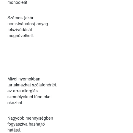
monooleát
Számos (akár
nemkívánatos) anyag
felszívódását
megnövelheti.
Mivel nyomokban
tartalmazhat szójafehérjét,
az arra allergiás
személyeknél tüneteket
okozhat.
Nagyobb mennyiségben
fogyasztva hashajtó
hatású.