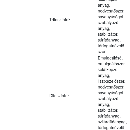
anyag,
nedvesítőszer,
savanyúságot
Trifoszfátok
szabályozó
anyag,
stabilizátor,
sűrítőanyag,
térfogatnövelő
szer
Emulgeálósó,
emulgeálószer,
kelátképző
anyag,
lisztkezelőszer,
nedvesítőszer,
savanyúságot
Difoszfátok
szabályozó
anyag,
stabilizátor,
sűrítőanyag,
szilárdítóanyag,
térfogatnövelő