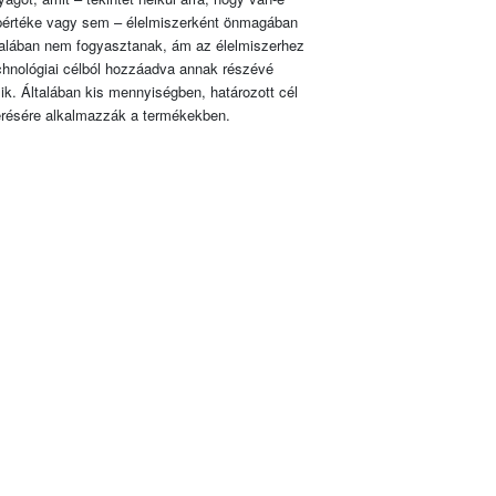
pértéke vagy sem – élelmiszerként önmagában
talában nem fogyasztanak, ám az élelmiszerhez
chnológiai célból hozzáadva annak részévé
lik. Általában kis mennyiségben, határozott cél
érésére alkalmazzák a termékekben.