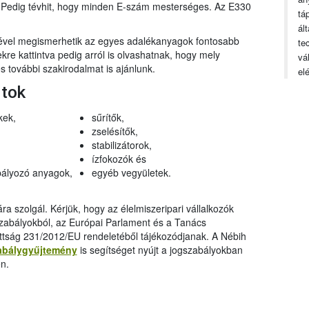
n. Pedig tévhit, hogy minden E-szám mesterséges. Az E330
tá
ál
gével megismerhetik az egyes adalékanyagok fontosabb
te
ekre kattintva pedig arról is olvashatnak, hogy mely
vá
 további szakirodalmat is ajánlunk.
el
rtok
kek,
sűrítők,
zselésítők,
stabilizátorok,
ízfokozók és
ályozó anyagok,
egyéb vegyületek.
a szolgál. Kérjük, hogy az élelmiszeripari vállalkozók
szabályokból, az Európai Parlament és a Tanács
ttság 231/2012/EU rendeletéből tájékozódjanak. A Nébih
abálygyűjtemény
is segítséget nyújt a jogszabályokban
n.