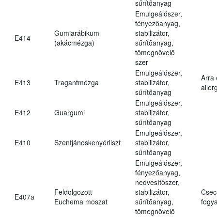
sűrítőanyag
Emulgeálószer,
fényezőanyag,
Gumiarábikum
stabilizátor,
E414
(akácmézga)
sűrítőanyag,
tömegnövelő
szer
Emulgeálószer,
Arra
E413
Tragantmézga
stabilizátor,
aller
sűrítőanyag
Emulgeálószer,
E412
Guargumi
stabilizátor,
sűrítőanyag
Emulgeálószer,
E410
Szentjánoskenyérliszt
stabilizátor,
sűrítőanyag
Emulgeálószer,
fényezőanyag,
nedvesítőszer,
Feldolgozott
stabilizátor,
Csec
E407a
Euchema moszat
sűrítőanyag,
fogya
tömegnövelő