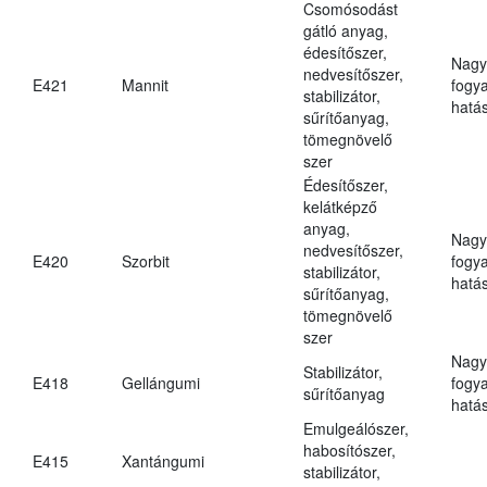
Csomósodást
gátló anyag,
édesítőszer,
Nagy
nedvesítőszer,
E421
Mannit
fogy
stabilizátor,
hatá
sűrítőanyag,
tömegnövelő
szer
Édesítőszer,
kelátképző
anyag,
Nagy
nedvesítőszer,
E420
Szorbit
fogy
stabilizátor,
hatá
sűrítőanyag,
tömegnövelő
szer
Nagy
Stabilizátor,
E418
Gellángumi
fogy
sűrítőanyag
hatá
Emulgeálószer,
habosítószer,
E415
Xantángumi
stabilizátor,