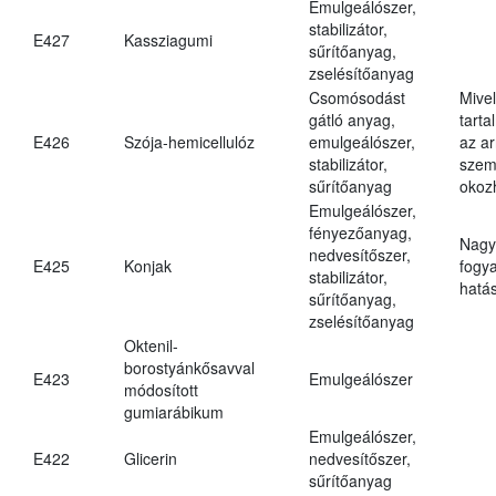
Emulgeálószer,
stabilizátor,
E427
Kassziagumi
sűrítőanyag,
zselésítőanyag
Csomósodást
Mive
gátló anyag,
tarta
E426
Szója-hemicellulóz
emulgeálószer,
az ar
stabilizátor,
szem
sűrítőanyag
okoz
Emulgeálószer,
fényezőanyag,
Nagy
nedvesítőszer,
E425
Konjak
fogy
stabilizátor,
hatá
sűrítőanyag,
zselésítőanyag
Oktenil-
borostyánkősavval
E423
Emulgeálószer
módosított
gumiarábikum
Emulgeálószer,
E422
Glicerin
nedvesítőszer,
sűrítőanyag