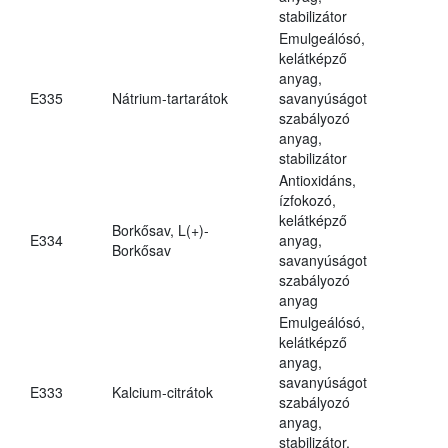
stabilizátor
Emulgeálósó,
kelátképző
anyag,
E335
Nátrium-tartarátok
savanyúságot
szabályozó
anyag,
stabilizátor
Antioxidáns,
ízfokozó,
kelátképző
Borkősav, L(+)-
E334
anyag,
Borkősav
savanyúságot
szabályozó
anyag
Emulgeálósó,
kelátképző
anyag,
savanyúságot
E333
Kalcium-citrátok
szabályozó
anyag,
stabilizátor,