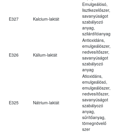
Emulgeálósó,
lisztkezelőszer,
savanyúságot
E327
Kalcium-laktát
szabályozó
anyag,
szilárdítóanyag
Antioxidáns,
emulgeálószer,
nedvesítőszer,
E326
Kálium-laktát
savanyúságot
szabályozó
anyag
Atioxidáns,
emulgeálósó,
emulgeálószer,
nedvesítőszer,
savanyúságot
E325
Nátrium-laktát
szabályozó
anyag,
sűrítőanyag,
tömegnövelő
szer