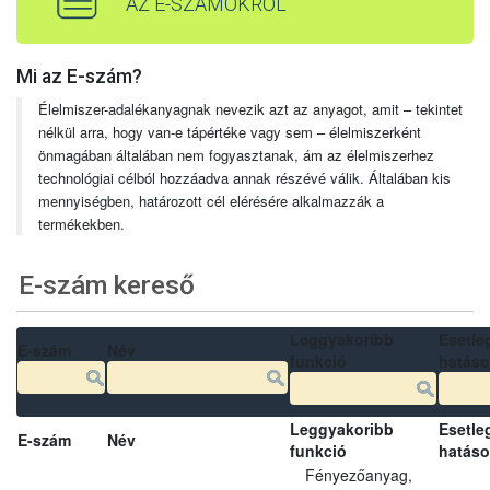
AZ E-SZÁMOKRÓL
Mi az E-szám?
Élelmiszer-adalékanyagnak nevezik azt az anyagot, amit – tekintet
nélkül arra, hogy van-e tápértéke vagy sem – élelmiszerként
önmagában általában nem fogyasztanak, ám az élelmiszerhez
technológiai célból hozzáadva annak részévé válik. Általában kis
mennyiségben, határozott cél elérésére alkalmazzák a
termékekben.
E-szám kereső
Leggyakoribb
Esetle
E-szám
Név
funkció
hatás
Leggyakoribb
Esetle
E-szám
Név
funkció
hatás
Fényezőanyag,