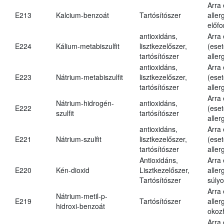
Arra
E213
Kalcium-benzoát
Tartósítószer
aller
előfo
antioxidáns,
Arra
E224
Kálium-metabiszulfit
lisztkezelőszer,
(eset
tartósítószer
aller
antioxidáns,
Arra
E223
Nátrium-metabiszulfit
lisztkezelőszer,
(eset
tartósítószer
aller
Arra
Nátrium-hidrogén-
antioxidáns,
E222
(eset
szulfit
tartósítószer
aller
antioxidáns,
Arra
E221
Nátrium-szulfit
lisztkezelőszer,
(eset
tartósítószer
aller
Antioxidáns,
Arra
E220
Kén-dioxid
Lisztkezelőszer,
aller
Tartósítószer
súlyo
Arra
Nátrium-metil-p-
E219
Tartósítószer
aller
hidroxi-benzoát
okoz
Arra