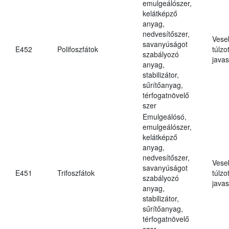
emulgeálószer,
kelátképző
anyag,
nedvesítőszer,
Vese
savanyúságot
E452
Polifoszfátok
túlzo
szabályozó
javas
anyag,
stabilizátor,
sűrítőanyag,
térfogatnövelő
szer
Emulgeálósó,
emulgeálószer,
kelátképző
anyag,
nedvesítőszer,
Vese
savanyúságot
E451
Trifoszfátok
túlzo
szabályozó
javas
anyag,
stabilizátor,
sűrítőanyag,
térfogatnövelő
szer