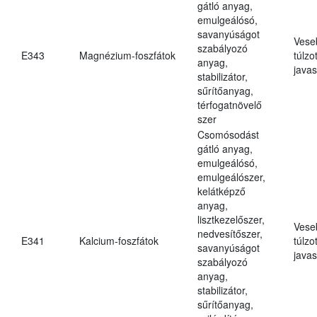
gátló anyag,
emulgeálósó,
savanyúságot
Vese
szabályozó
E343
Magnézium-foszfátok
túlzo
anyag,
javas
stabilizátor,
sűrítőanyag,
térfogatnövelő
szer
Csomósodást
gátló anyag,
emulgeálósó,
emulgeálószer,
kelátképző
anyag,
lisztkezelőszer,
Vese
nedvesítőszer,
E341
Kalcium-foszfátok
túlzo
savanyúságot
javas
szabályozó
anyag,
stabilizátor,
sűrítőanyag,