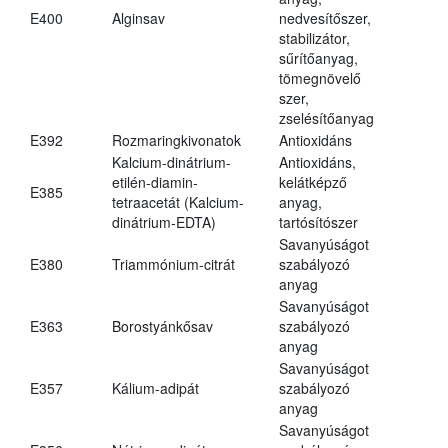
E400
Alginsav
nedvesítőszer,
stabilizátor,
sűrítőanyag,
tömegnövelő
szer,
zselésítőanyag
E392
Rozmaringkivonatok
Antioxidáns
Kalcium-dinátrium-
Antioxidáns,
etilén-diamin-
kelátképző
E385
tetraacetát (Kalcium-
anyag,
dinátrium-EDTA)
tartósítószer
Savanyúságot
E380
Triammónium-citrát
szabályozó
anyag
Savanyúságot
E363
Borostyánkősav
szabályozó
anyag
Savanyúságot
E357
Kálium-adipát
szabályozó
anyag
Savanyúságot