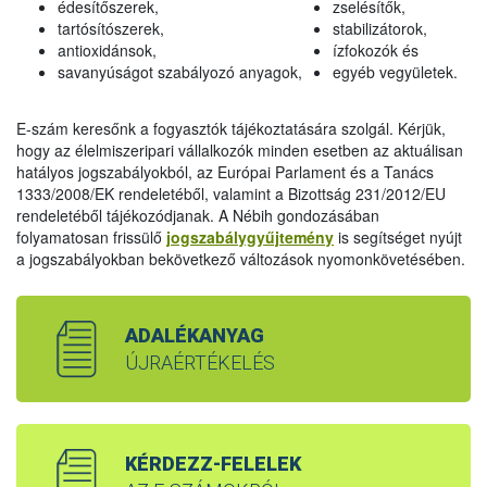
édesítőszerek,
zselésítők,
tartósítószerek,
stabilizátorok,
antioxidánsok,
ízfokozók és
savanyúságot szabályozó anyagok,
egyéb vegyületek.
E-szám keresőnk a fogyasztók tájékoztatására szolgál. Kérjük,
hogy az élelmiszeripari vállalkozók minden esetben az aktuálisan
hatályos jogszabályokból, az Európai Parlament és a Tanács
1333/2008/EK rendeletéből, valamint a Bizottság 231/2012/EU
rendeletéből tájékozódjanak. A Nébih gondozásában
folyamatosan frissülő
jogszabálygyűjtemény
is segítséget nyújt
a jogszabályokban bekövetkező változások nyomonkövetésében.
ADALÉKANYAG
ÚJRAÉRTÉKELÉS
KÉRDEZZ-FELELEK