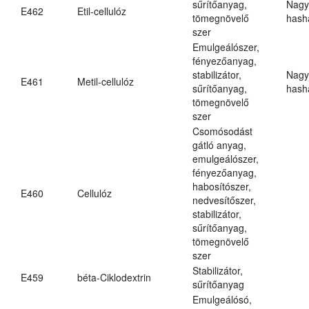
sűrítőanyag,
Nagy
E462
Etil-cellulóz
tömegnövelő
hasha
szer
Emulgeálószer,
fényezőanyag,
stabilizátor,
Nagy
E461
Metil-cellulóz
sűrítőanyag,
hasha
tömegnövelő
szer
Csomósodást
gátló anyag,
emulgeálószer,
fényezőanyag,
habosítószer,
E460
Cellulóz
nedvesítőszer,
stabilizátor,
sűrítőanyag,
tömegnövelő
szer
Stabilizátor,
E459
béta-Ciklodextrin
sűrítőanyag
Emulgeálósó,