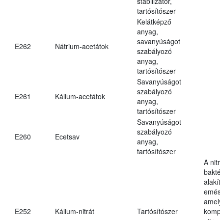
stabilizátor,
tartósítószer
Kelátképző
anyag,
savanyúságot
E262
Nátrium-acetátok
szabályozó
anyag,
tartósítószer
Savanyúságot
szabályozó
E261
Kálium-acetátok
anyag,
tartósítószer
Savanyúságot
szabályozó
E260
Ecetsav
anyag,
tartósítószer
A nit
bakté
alakí
emés
amely
E252
Kálium-nitrát
Tartósítószer
komp