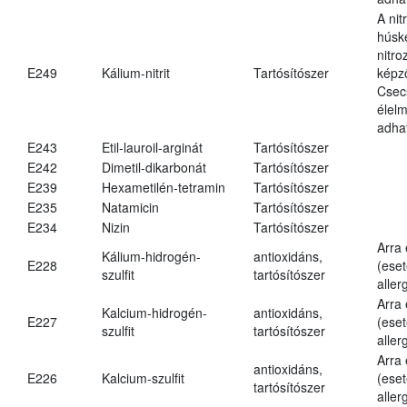
A nit
húsk
nitr
E249
Kálium-nitrit
Tartósítószer
képz
Csec
élel
adha
E243
Etil-lauroil-arginát
Tartósítószer
E242
Dimetil-dikarbonát
Tartósítószer
E239
Hexametilén-tetramin
Tartósítószer
E235
Natamicin
Tartósítószer
E234
Nizin
Tartósítószer
Arra
Kálium-hidrogén-
antioxidáns,
E228
(eset
szulfit
tartósítószer
aller
Arra
Kalcium-hidrogén-
antioxidáns,
E227
(eset
szulfit
tartósítószer
aller
Arra
antioxidáns,
E226
Kalcium-szulfit
(eset
tartósítószer
aller