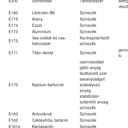
E200
Szorbinsav
Tartósítószer
aller
okoz
E180
Litolrubin BK
Színezék
E175
Arany
Színezék
E174
Ezüst
Színezék
E173
Alumínium
Színezék
Vas-oxidok és vas-
Kontraszterősítő
E172
hidroxidok
színezék
geno
E171
Titán-dioxid
Színezék
ki
csomósodást
gátló anyag
lisztkezelő szer
savanyúságot
E170
Kalcium-karbonát
szabályozó
anyag
stabilizátor
szilárdító anyag
színezék
E163
Antociánok
Színezék
E162
Céklavörös, betanin
Színezék
E161g
Kantaxantin
Színezék