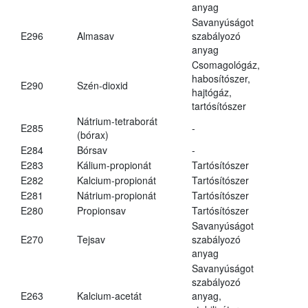
anyag
Savanyúságot
E296
Almasav
szabályozó
anyag
Csomagológáz,
habosítószer,
E290
Szén-dioxid
hajtógáz,
tartósítószer
Nátrium-tetraborát
E285
-
(bórax)
E284
Bórsav
-
E283
Kálium-propionát
Tartósítószer
E282
Kalcium-propionát
Tartósítószer
E281
Nátrium-propionát
Tartósítószer
E280
Propionsav
Tartósítószer
Savanyúságot
E270
Tejsav
szabályozó
anyag
Savanyúságot
szabályozó
E263
Kalcium-acetát
anyag,