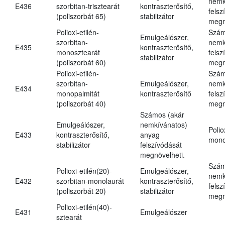
nemk
E436
szorbitan-trisztearát
kontraszterősítő,
felsz
(poliszorbát 65)
stabilizátor
megn
Polioxi-etilén-
Szám
Emulgeálószer,
szorbitan-
nemk
E435
kontraszterősítő,
monosztearát
felsz
stabilizátor
(poliszorbát 60)
megn
Polioxi-etilén-
Szám
szorbitan-
Emulgeálószer,
nemk
E434
monopalmitát
kontraszterősítő
felsz
(poliszorbát 40)
megn
Számos (akár
Emulgeálószer,
nemkívánatos)
Polio
E433
kontraszterősítő,
anyag
mono
stabilizátor
felszívódását
megnövelheti.
Szám
Polioxi-etilén(20)-
Emulgeálószer,
nemk
E432
szorbitan-monolaurát
kontraszterősítő,
felsz
(poliszorbát 20)
stabilizátor
megn
Polioxi-etilén(40)-
E431
Emulgeálószer
sztearát