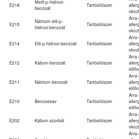
Metil-p-hidroxi-
E218
Tartósítószer
aller
benzoát
okoz
Arra
Nátrium-etil-p-
E215
Tartósítószer
aller
hidroxi-benzoát
okoz
Arra
E214
Etil-p-hidroxi-benzoát
Tartósítószer
aller
okoz
Arra
E212
Kálium-benzoát
Tartósítószer
aller
előfo
Arra
E211
Nátrium-benzoát
Tartósítószer
aller
előfo
Arra
E210
Benzoesav
Tartósítószer
aller
előfo
Arra
E202
Kálium-szorbát
Tartósítószer
aller
okoz
Arra