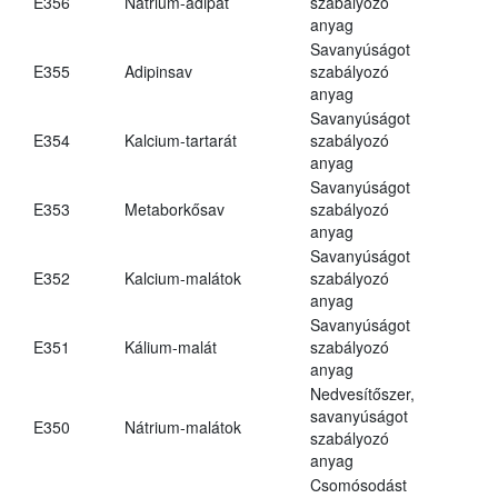
E356
Nátrium-adipát
szabályozó
anyag
Savanyúságot
E355
Adipinsav
szabályozó
anyag
Savanyúságot
E354
Kalcium-tartarát
szabályozó
anyag
Savanyúságot
E353
Metaborkősav
szabályozó
anyag
Savanyúságot
E352
Kalcium-malátok
szabályozó
anyag
Savanyúságot
E351
Kálium-malát
szabályozó
anyag
Nedvesítőszer,
savanyúságot
E350
Nátrium-malátok
szabályozó
anyag
Csomósodást