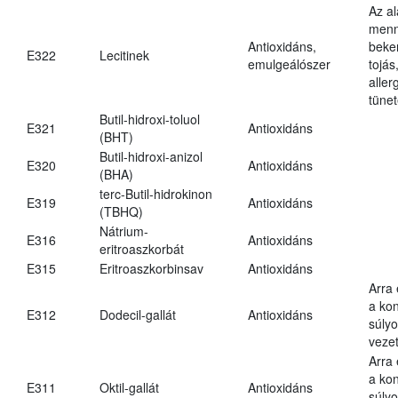
Az a
menn
Antioxidáns,
beker
E322
Lecitinek
emulgeálószer
tojás
aller
tünet
Butil-hidroxi-toluol
E321
Antioxidáns
(BHT)
Butil-hidroxi-anizol
E320
Antioxidáns
(BHA)
terc-Butil-hidrokinon
E319
Antioxidáns
(TBHQ)
Nátrium-
E316
Antioxidáns
eritroaszkorbát
E315
Eritroaszkorbinsav
Antioxidáns
Arra
a kon
E312
Dodecil-gallát
Antioxidáns
súly
vezet
Arra
a kon
E311
Oktil-gallát
Antioxidáns
súly