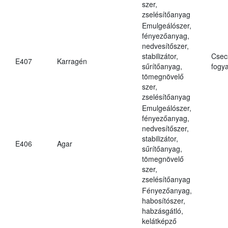
szer,
zselésítőanyag
Emulgeálószer,
fényezőanyag,
nedvesítőszer,
stabilizátor,
Csec
E407
Karragén
sűrítőanyag,
fogya
tömegnövelő
szer,
zselésítőanyag
Emulgeálószer,
fényezőanyag,
nedvesítőszer,
stabilizátor,
E406
Agar
sűrítőanyag,
tömegnövelő
szer,
zselésítőanyag
Fényezőanyag,
habosítószer,
habzásgátló,
kelátképző