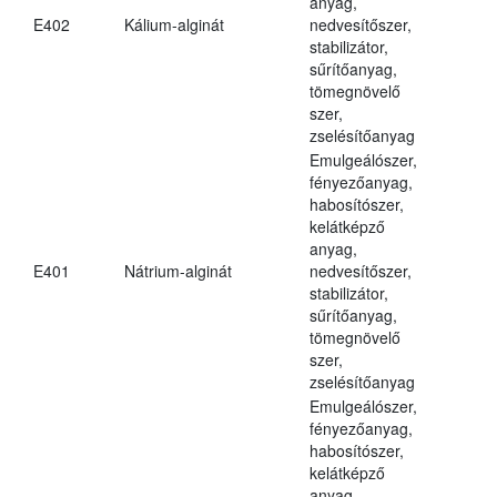
anyag,
E402
Kálium-alginát
nedvesítőszer,
stabilizátor,
sűrítőanyag,
tömegnövelő
szer,
zselésítőanyag
Emulgeálószer,
fényezőanyag,
habosítószer,
kelátképző
anyag,
E401
Nátrium-alginát
nedvesítőszer,
stabilizátor,
sűrítőanyag,
tömegnövelő
szer,
zselésítőanyag
Emulgeálószer,
fényezőanyag,
habosítószer,
kelátképző
anyag,