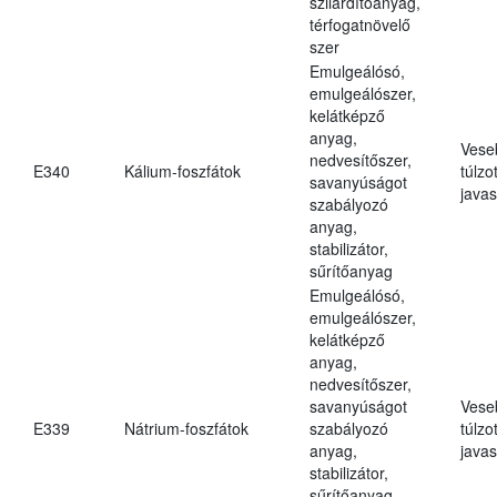
szilárdítóanyag,
térfogatnövelő
szer
Emulgeálósó,
emulgeálószer,
kelátképző
anyag,
Vese
nedvesítőszer,
E340
Kálium-foszfátok
túlzo
savanyúságot
javas
szabályozó
anyag,
stabilizátor,
sűrítőanyag
Emulgeálósó,
emulgeálószer,
kelátképző
anyag,
nedvesítőszer,
savanyúságot
Vese
E339
Nátrium-foszfátok
szabályozó
túlzo
anyag,
javas
stabilizátor,
sűrítőanyag,