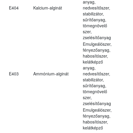
anyag,
E404
Kalcium-alginát
nedvesítőszer,
stabilizátor,
sűrítőanyag,
tömegnövelő
szer,
zselésítőanyag
Emulgeálószer,
fényezőanyag,
habosítószer,
kelátképző
anyag,
E403
Ammónium-alginát
nedvesítőszer,
stabilizátor,
sűrítőanyag,
tömegnövelő
szer,
zselésítőanyag
Emulgeálószer,
fényezőanyag,
habosítószer,
kelátképző