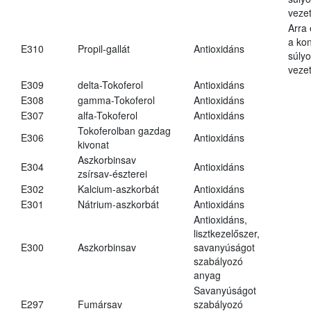
vezet
Arra
a kon
E310
Propil-gallát
Antioxidáns
súly
vezet
E309
delta-Tokoferol
Antioxidáns
E308
gamma-Tokoferol
Antioxidáns
E307
alfa-Tokoferol
Antioxidáns
Tokoferolban gazdag
E306
Antioxidáns
kivonat
Aszkorbinsav
E304
Antioxidáns
zsírsav-észterei
E302
Kalcium-aszkorbát
Antioxidáns
E301
Nátrium-aszkorbát
Antioxidáns
Antioxidáns,
lisztkezelőszer,
E300
Aszkorbinsav
savanyúságot
szabályozó
anyag
Savanyúságot
E297
Fumársav
szabályozó