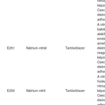
nitr
képz
Csec
élel
adha
A nit
bakté
alakí
emés
amel
E251
Nátrium-nitrát
Tartósítószer
élel
reag
képz
Csec
élel
adha
A nit
húsk
nitr
E250
Nátrium-nitrit
Tartósítószer
képz
Csec
élel
adha