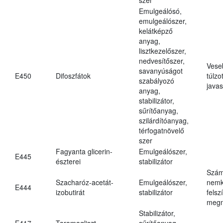
Emulgeálósó,
emulgeálószer,
kelátképző
anyag,
lisztkezelőszer,
nedvesítőszer,
Vese
savanyúságot
E450
Difoszfátok
túlzo
szabályozó
javas
anyag,
stabilizátor,
sűrítőanyag,
szilárdítóanyag,
térfogatnövelő
szer
Fagyanta glicerin-
Emulgeálószer,
E445
észterei
stabilizátor
Szám
Szacharóz-acetát-
Emulgeálószer,
nemk
E444
izobutirát
stabilizátor
felsz
megn
Stabilizátor,
E417
Taramagliszt
sűrítőanyag,