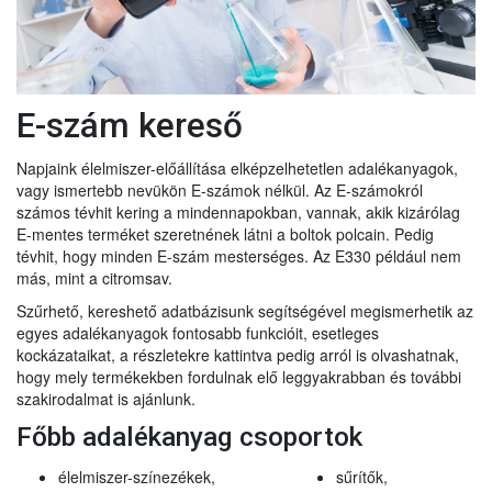
E-szám kereső
Napjaink élelmiszer-előállítása elképzelhetetlen adalékanyagok,
vagy ismertebb nevükön E-számok nélkül. Az E-számokról
számos tévhit kering a mindennapokban, vannak, akik kizárólag
E-mentes terméket szeretnének látni a boltok polcain. Pedig
tévhit, hogy minden E-szám mesterséges. Az E330 például nem
más, mint a citromsav.
Szűrhető, kereshető adatbázisunk segítségével megismerhetik az
egyes adalékanyagok fontosabb funkcióit, esetleges
kockázataikat, a részletekre kattintva pedig arról is olvashatnak,
hogy mely termékekben fordulnak elő leggyakrabban és további
szakirodalmat is ajánlunk.
Főbb adalékanyag csoportok
élelmiszer-színezékek,
sűrítők,