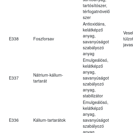
tartósítószer,
térfogatnövelő
szer
Antioxidáns,
kelátképző
Vese
anyag,
E338
Foszforsav
túlzo
savanyúságot
javas
szabályozó
anyag
Emulgeálósó,
kelátképző
anyag,
Nátrium-kálium-
E337
savanyúságot
tartarát
szabályozó
anyag,
stabilizátor
Emulgeálósó,
kelátképző
anyag,
E336
Kálium-tartarátok
savanyúságot
szabályozó
anyag,