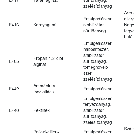
zselésítőanyag
Arra
Emulgeálószer,
aller
E416
Karayagumi
stabilizátor,
Nagy
sűrítőanyag
fogy
hatá
Emulgeálószer,
habosítószer,
stabilizátor,
Propán-1,2-diol-
E405
sűrítőanyag,
alginát
tömegnövelő
szer,
zselésítőanyag
Ammónium-
E442
Emulgeálószer
foszfatidok
Emulgeálószer,
fényezőanyag,
E440
Pektinek
stabilizátor,
sűrítőanyag,
zselésítőanyag
Szám
Polioxi-etilén-
Emulgeálószer,