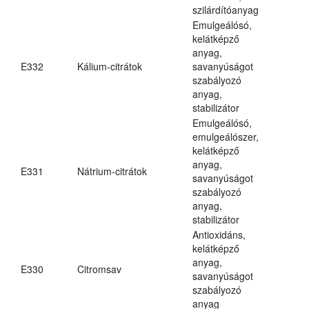
szilárdítóanyag
Emulgeálósó,
kelátképző
anyag,
E332
Kálium-citrátok
savanyúságot
szabályozó
anyag,
stabilizátor
Emulgeálósó,
emulgeálószer,
kelátképző
anyag,
E331
Nátrium-citrátok
savanyúságot
szabályozó
anyag,
stabilizátor
Antioxidáns,
kelátképző
anyag,
E330
Citromsav
savanyúságot
szabályozó
anyag