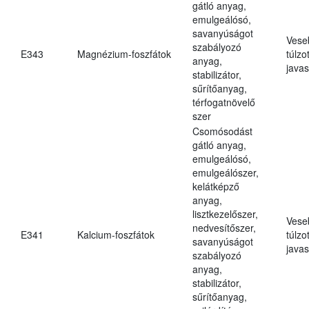
gátló anyag,
emulgeálósó,
savanyúságot
Vese
szabályozó
E343
Magnézium-foszfátok
túlzo
anyag,
javas
stabilizátor,
sűrítőanyag,
térfogatnövelő
szer
Csomósodást
gátló anyag,
emulgeálósó,
emulgeálószer,
kelátképző
anyag,
lisztkezelőszer,
Vese
nedvesítőszer,
E341
Kalcium-foszfátok
túlzo
savanyúságot
javas
szabályozó
anyag,
stabilizátor,
sűrítőanyag,