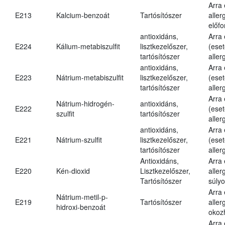
Arra
E213
Kalcium-benzoát
Tartósítószer
aller
előfo
antioxidáns,
Arra
E224
Kálium-metabiszulfit
lisztkezelőszer,
(eset
tartósítószer
aller
antioxidáns,
Arra
E223
Nátrium-metabiszulfit
lisztkezelőszer,
(eset
tartósítószer
aller
Arra
Nátrium-hidrogén-
antioxidáns,
E222
(eset
szulfit
tartósítószer
aller
antioxidáns,
Arra
E221
Nátrium-szulfit
lisztkezelőszer,
(eset
tartósítószer
aller
Antioxidáns,
Arra
E220
Kén-dioxid
Lisztkezelőszer,
aller
Tartósítószer
súlyo
Arra
Nátrium-metil-p-
E219
Tartósítószer
aller
hidroxi-benzoát
okoz
Arra