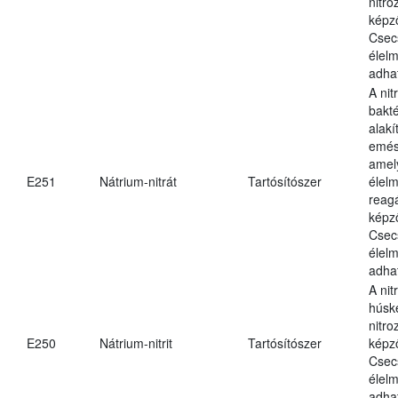
nitr
képz
Csec
élel
adha
A nit
bakté
alakí
emés
amel
E251
Nátrium-nitrát
Tartósítószer
élel
reag
képz
Csec
élel
adha
A nit
húsk
nitr
E250
Nátrium-nitrit
Tartósítószer
képz
Csec
élel
adha