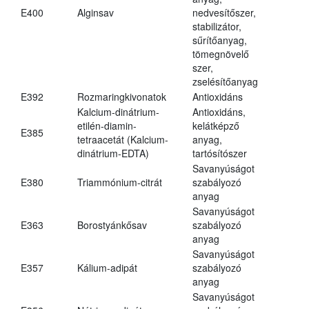
E400
Alginsav
nedvesítőszer,
stabilizátor,
sűrítőanyag,
tömegnövelő
szer,
zselésítőanyag
E392
Rozmaringkivonatok
Antioxidáns
Kalcium-dinátrium-
Antioxidáns,
etilén-diamin-
kelátképző
E385
tetraacetát (Kalcium-
anyag,
dinátrium-EDTA)
tartósítószer
Savanyúságot
E380
Triammónium-citrát
szabályozó
anyag
Savanyúságot
E363
Borostyánkősav
szabályozó
anyag
Savanyúságot
E357
Kálium-adipát
szabályozó
anyag
Savanyúságot