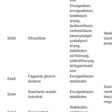
Emulgeálósó,
emulgeálószer,
kelátképző
anyag,
lisztkezelőszer,
nedvesítőszer,
Vese
savanyúságot
E450
Difoszfátok
túlzo
szabályozó
javas
anyag,
stabilizátor,
sűrítőanyag,
szilárdítóanyag,
térfogatnövelő
szer
Fagyanta glicerin-
Emulgeálószer,
E445
észterei
stabilizátor
Szám
Szacharóz-acetát-
Emulgeálószer,
nemk
E444
izobutirát
stabilizátor
felsz
megn
Stabilizátor,
E417
Taramagliszt
sűrítőanyag,