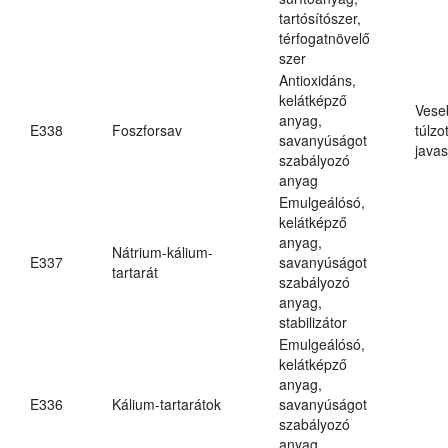
tartósítószer,
térfogatnövelő
szer
Antioxidáns,
kelátképző
Vese
anyag,
E338
Foszforsav
túlzo
savanyúságot
javas
szabályozó
anyag
Emulgeálósó,
kelátképző
anyag,
Nátrium-kálium-
E337
savanyúságot
tartarát
szabályozó
anyag,
stabilizátor
Emulgeálósó,
kelátképző
anyag,
E336
Kálium-tartarátok
savanyúságot
szabályozó
anyag,