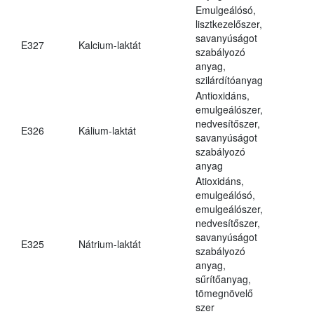
Emulgeálósó,
lisztkezelőszer,
savanyúságot
E327
Kalcium-laktát
szabályozó
anyag,
szilárdítóanyag
Antioxidáns,
emulgeálószer,
nedvesítőszer,
E326
Kálium-laktát
savanyúságot
szabályozó
anyag
Atioxidáns,
emulgeálósó,
emulgeálószer,
nedvesítőszer,
savanyúságot
E325
Nátrium-laktát
szabályozó
anyag,
sűrítőanyag,
tömegnövelő
szer