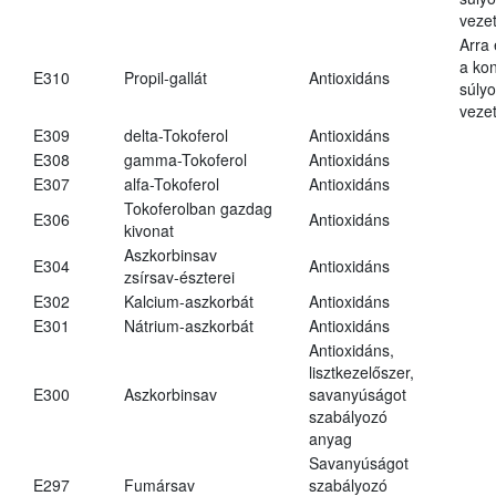
vezet
Arra
a kon
E310
Propil-gallát
Antioxidáns
súly
vezet
E309
delta-Tokoferol
Antioxidáns
E308
gamma-Tokoferol
Antioxidáns
E307
alfa-Tokoferol
Antioxidáns
Tokoferolban gazdag
E306
Antioxidáns
kivonat
Aszkorbinsav
E304
Antioxidáns
zsírsav-észterei
E302
Kalcium-aszkorbát
Antioxidáns
E301
Nátrium-aszkorbát
Antioxidáns
Antioxidáns,
lisztkezelőszer,
E300
Aszkorbinsav
savanyúságot
szabályozó
anyag
Savanyúságot
E297
Fumársav
szabályozó