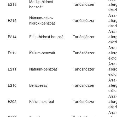
Metil-p-hidroxi-
E218
Tartósítószer
aller
benzoát
okoz
Arra
Nátrium-etil-p-
E215
Tartósítószer
aller
hidroxi-benzoát
okoz
Arra
E214
Etil-p-hidroxi-benzoát
Tartósítószer
aller
okoz
Arra
E212
Kálium-benzoát
Tartósítószer
aller
előfo
Arra
E211
Nátrium-benzoát
Tartósítószer
aller
előfo
Arra
E210
Benzoesav
Tartósítószer
aller
előfo
Arra
E202
Kálium-szorbát
Tartósítószer
aller
okoz
Arra