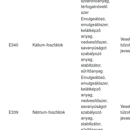
szilárdítóanyag,
térfogatnövelő
szer
Emulgeálósó,
emulgeálószer,
kelátképző
anyag,
Vese
nedvesítőszer,
E340
Kálium-foszfátok
túlzo
savanyúságot
javas
szabályozó
anyag,
stabilizátor,
sűrítőanyag
Emulgeálósó,
emulgeálószer,
kelátképző
anyag,
nedvesítőszer,
savanyúságot
Vese
E339
Nátrium-foszfátok
szabályozó
túlzo
anyag,
javas
stabilizátor,
sűrítőanyag,