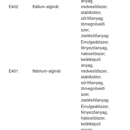
anyag,
E402
Kálium-alginát
nedvesítőszer,
stabilizátor,
sűrítőanyag,
tömegnövelő
szer,
zselésítőanyag
Emulgeálószer,
fényezőanyag,
habosítószer,
kelátképző
anyag,
E401
Nátrium-alginát
nedvesítőszer,
stabilizátor,
sűrítőanyag,
tömegnövelő
szer,
zselésítőanyag
Emulgeálószer,
fényezőanyag,
habosítószer,
kelátképző
anyag,