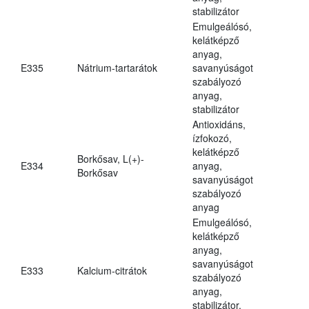
stabilizátor
Emulgeálósó,
kelátképző
anyag,
E335
Nátrium-tartarátok
savanyúságot
szabályozó
anyag,
stabilizátor
Antioxidáns,
ízfokozó,
kelátképző
Borkősav, L(+)-
E334
anyag,
Borkősav
savanyúságot
szabályozó
anyag
Emulgeálósó,
kelátképző
anyag,
savanyúságot
E333
Kalcium-citrátok
szabályozó
anyag,
stabilizátor,