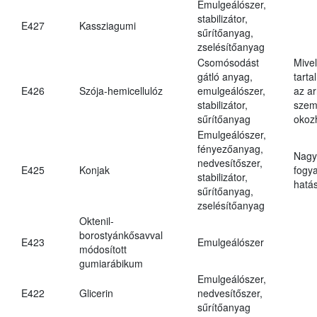
Emulgeálószer,
stabilizátor,
E427
Kassziagumi
sűrítőanyag,
zselésítőanyag
Csomósodást
Mive
gátló anyag,
tarta
E426
Szója-hemicellulóz
emulgeálószer,
az ar
stabilizátor,
szem
sűrítőanyag
okoz
Emulgeálószer,
fényezőanyag,
Nagy
nedvesítőszer,
E425
Konjak
fogy
stabilizátor,
hatá
sűrítőanyag,
zselésítőanyag
Oktenil-
borostyánkősavval
E423
Emulgeálószer
módosított
gumiarábikum
Emulgeálószer,
E422
Glicerin
nedvesítőszer,
sűrítőanyag