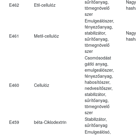
sűrítőanyag,
Nagy
E462
Etil-cellulóz
tömegnövelő
hasha
szer
Emulgeálószer,
fényezőanyag,
stabilizátor,
Nagy
E461
Metil-cellulóz
sűrítőanyag,
hasha
tömegnövelő
szer
Csomósodást
gátló anyag,
emulgeálószer,
fényezőanyag,
habosítószer,
E460
Cellulóz
nedvesítőszer,
stabilizátor,
sűrítőanyag,
tömegnövelő
szer
Stabilizátor,
E459
béta-Ciklodextrin
sűrítőanyag
Emulgeálósó,