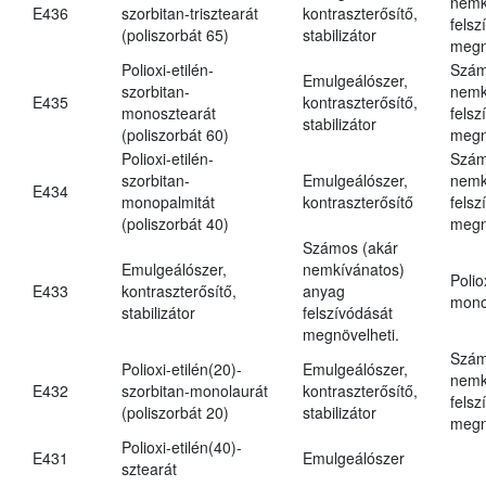
nemk
E436
szorbitan-trisztearát
kontraszterősítő,
felsz
(poliszorbát 65)
stabilizátor
megn
Polioxi-etilén-
Szám
Emulgeálószer,
szorbitan-
nemk
E435
kontraszterősítő,
monosztearát
felsz
stabilizátor
(poliszorbát 60)
megn
Polioxi-etilén-
Szám
szorbitan-
Emulgeálószer,
nemk
E434
monopalmitát
kontraszterősítő
felsz
(poliszorbát 40)
megn
Számos (akár
Emulgeálószer,
nemkívánatos)
Polio
E433
kontraszterősítő,
anyag
mono
stabilizátor
felszívódását
megnövelheti.
Szám
Polioxi-etilén(20)-
Emulgeálószer,
nemk
E432
szorbitan-monolaurát
kontraszterősítő,
felsz
(poliszorbát 20)
stabilizátor
megn
Polioxi-etilén(40)-
E431
Emulgeálószer
sztearát