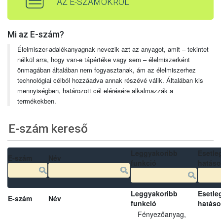
AZ E-SZÁMOKRÓL
Mi az E-szám?
Élelmiszer-adalékanyagnak nevezik azt az anyagot, amit – tekintet
nélkül arra, hogy van-e tápértéke vagy sem – élelmiszerként
önmagában általában nem fogyasztanak, ám az élelmiszerhez
technológiai célból hozzáadva annak részévé válik. Általában kis
mennyiségben, határozott cél elérésére alkalmazzák a
termékekben.
E-szám kereső
Leggyakoribb
Esetle
E-szám
Név
funkció
hatás
Leggyakoribb
Esetle
E-szám
Név
funkció
hatás
Fényezőanyag,