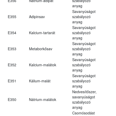
E356
Nátrium-adipát
szabályozó
anyag
Savanyúságot
E355
Adipinsav
szabályozó
anyag
Savanyúságot
E354
Kalcium-tartarát
szabályozó
anyag
Savanyúságot
E353
Metaborkősav
szabályozó
anyag
Savanyúságot
E352
Kalcium-malátok
szabályozó
anyag
Savanyúságot
E351
Kálium-malát
szabályozó
anyag
Nedvesítőszer,
savanyúságot
E350
Nátrium-malátok
szabályozó
anyag
Csomósodást