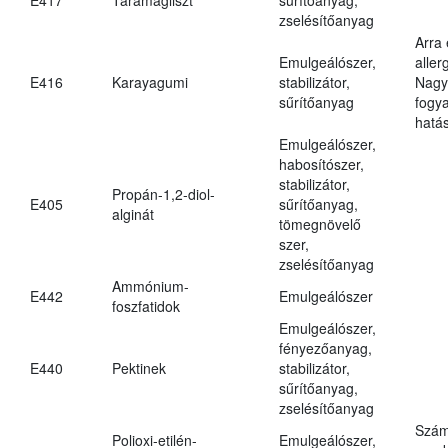
zselésítőanyag
Arra
Emulgeálószer,
aller
E416
Karayagumi
stabilizátor,
Nagy
sűrítőanyag
fogy
hatá
Emulgeálószer,
habosítószer,
stabilizátor,
Propán-1,2-diol-
E405
sűrítőanyag,
alginát
tömegnövelő
szer,
zselésítőanyag
Ammónium-
E442
Emulgeálószer
foszfatidok
Emulgeálószer,
fényezőanyag,
E440
Pektinek
stabilizátor,
sűrítőanyag,
zselésítőanyag
Szám
Polioxi-etilén-
Emulgeálószer,