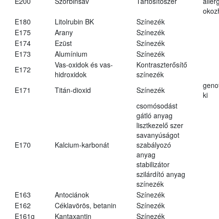
E200
Szorbinsav
Tartósítószer
aller
okoz
E180
Litolrubin BK
Színezék
E175
Arany
Színezék
E174
Ezüst
Színezék
E173
Alumínium
Színezék
Vas-oxidok és vas-
Kontraszterősítő
E172
hidroxidok
színezék
geno
E171
Titán-dioxid
Színezék
ki
csomósodást
gátló anyag
lisztkezelő szer
savanyúságot
E170
Kalcium-karbonát
szabályozó
anyag
stabilizátor
szilárdító anyag
színezék
E163
Antociánok
Színezék
E162
Céklavörös, betanin
Színezék
E161g
Kantaxantin
Színezék