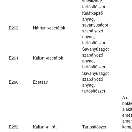
stabilizátor,
tartósítószer
Kelátképző
anyag,
savanyúságot
E262
Nátrium-acetátok
szabályozó
anyag,
tartósítószer
Savanyúságot
szabályozó
E261
Kálium-acetátok
anyag,
tartósítószer
Savanyúságot
szabályozó
E260
Ecetsav
anyag,
tartósítószer
A nit
bakté
alakí
emés
amely
E252
Kálium-nitrát
Tartósítószer
komp