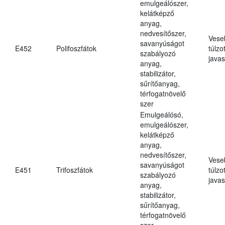
emulgeálószer,
kelátképző
anyag,
nedvesítőszer,
Vese
savanyúságot
E452
Polifoszfátok
túlzo
szabályozó
javas
anyag,
stabilizátor,
sűrítőanyag,
térfogatnövelő
szer
Emulgeálósó,
emulgeálószer,
kelátképző
anyag,
nedvesítőszer,
Vese
savanyúságot
E451
Trifoszfátok
túlzo
szabályozó
javas
anyag,
stabilizátor,
sűrítőanyag,
térfogatnövelő
szer