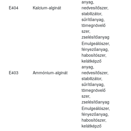
anyag,
E404
Kalcium-alginát
nedvesítőszer,
stabilizátor,
sűrítőanyag,
tömegnövelő
szer,
zselésítőanyag
Emulgeálószer,
fényezőanyag,
habosítószer,
kelátképző
anyag,
E403
Ammónium-alginát
nedvesítőszer,
stabilizátor,
sűrítőanyag,
tömegnövelő
szer,
zselésítőanyag
Emulgeálószer,
fényezőanyag,
habosítószer,
kelátképző