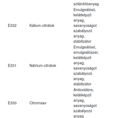
szilárdítóanyag
Emulgeálósó,
kelátképző
anyag,
E332
Kálium-citrátok
savanyúságot
szabályozó
anyag,
stabilizátor
Emulgeálósó,
emulgeálószer,
kelátképző
anyag,
E331
Nátrium-citrátok
savanyúságot
szabályozó
anyag,
stabilizátor
Antioxidáns,
kelátképző
anyag,
E330
Citromsav
savanyúságot
szabályozó
anyag