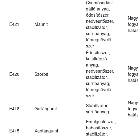
Csomósodást
gátló anyag,
édesítőszer,
Nagy
nedvesítőszer,
E421
Mannit
fogy
stabilizátor,
hatá
sűrítőanyag,
tömegnövelő
szer
Édesítőszer,
kelátképző
anyag,
Nagy
nedvesítőszer,
E420
Szorbit
fogy
stabilizátor,
hatá
sűrítőanyag,
tömegnövelő
szer
Nagy
Stabilizátor,
E418
Gellángumi
fogy
sűrítőanyag
hatá
Emulgeálószer,
habosítószer,
E415
Xantángumi
stabilizátor,