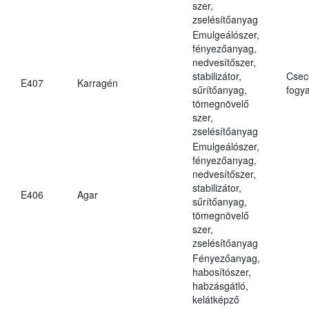
szer,
zselésítőanyag
Emulgeálószer,
fényezőanyag,
nedvesítőszer,
stabilizátor,
Csec
E407
Karragén
sűrítőanyag,
fogya
tömegnövelő
szer,
zselésítőanyag
Emulgeálószer,
fényezőanyag,
nedvesítőszer,
stabilizátor,
E406
Agar
sűrítőanyag,
tömegnövelő
szer,
zselésítőanyag
Fényezőanyag,
habosítószer,
habzásgátló,
kelátképző