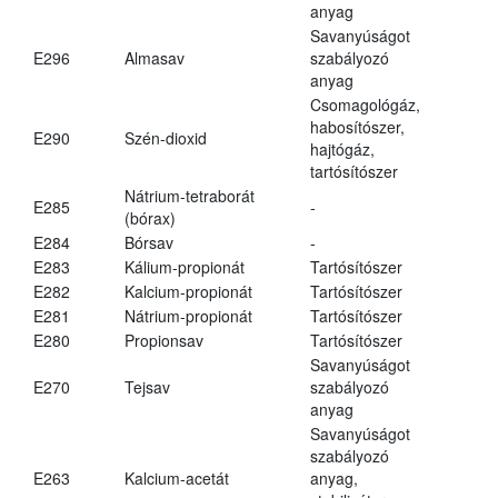
anyag
Savanyúságot
E296
Almasav
szabályozó
anyag
Csomagológáz,
habosítószer,
E290
Szén-dioxid
hajtógáz,
tartósítószer
Nátrium-tetraborát
E285
-
(bórax)
E284
Bórsav
-
E283
Kálium-propionát
Tartósítószer
E282
Kalcium-propionát
Tartósítószer
E281
Nátrium-propionát
Tartósítószer
E280
Propionsav
Tartósítószer
Savanyúságot
E270
Tejsav
szabályozó
anyag
Savanyúságot
szabályozó
E263
Kalcium-acetát
anyag,