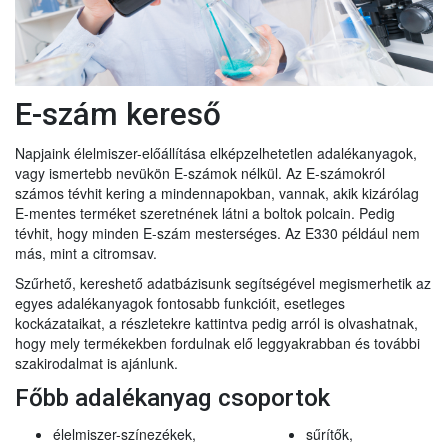
E-szám kereső
Napjaink élelmiszer-előállítása elképzelhetetlen adalékanyagok,
vagy ismertebb nevükön E-számok nélkül. Az E-számokról
számos tévhit kering a mindennapokban, vannak, akik kizárólag
E-mentes terméket szeretnének látni a boltok polcain. Pedig
tévhit, hogy minden E-szám mesterséges. Az E330 például nem
más, mint a citromsav.
Szűrhető, kereshető adatbázisunk segítségével megismerhetik az
egyes adalékanyagok fontosabb funkcióit, esetleges
kockázataikat, a részletekre kattintva pedig arról is olvashatnak,
hogy mely termékekben fordulnak elő leggyakrabban és további
szakirodalmat is ajánlunk.
Főbb adalékanyag csoportok
élelmiszer-színezékek,
sűrítők,