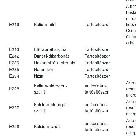
A nit
húsk
nitr
E249
Kálium-nitrit
Tartósítószer
képz
Csec
élel
adha
E243
Etil-lauroil-arginát
Tartósítószer
E242
Dimetil-dikarbonát
Tartósítószer
E239
Hexametilén-tetramin
Tartósítószer
E235
Natamicin
Tartósítószer
E234
Nizin
Tartósítószer
Arra
Kálium-hidrogén-
antioxidáns,
E228
(eset
szulfit
tartósítószer
aller
Arra
Kalcium-hidrogén-
antioxidáns,
E227
(eset
szulfit
tartósítószer
aller
Arra
antioxidáns,
E226
Kalcium-szulfit
(eset
tartósítószer
aller