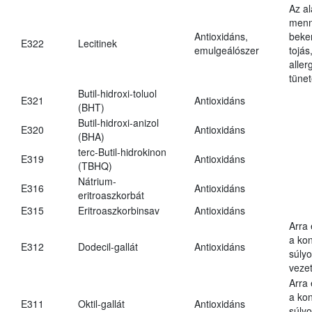
Az a
menn
Antioxidáns,
beker
E322
Lecitinek
emulgeálószer
tojás
aller
tünet
Butil-hidroxi-toluol
E321
Antioxidáns
(BHT)
Butil-hidroxi-anizol
E320
Antioxidáns
(BHA)
terc-Butil-hidrokinon
E319
Antioxidáns
(TBHQ)
Nátrium-
E316
Antioxidáns
eritroaszkorbát
E315
Eritroaszkorbinsav
Antioxidáns
Arra
a kon
E312
Dodecil-gallát
Antioxidáns
súly
vezet
Arra
a kon
E311
Oktil-gallát
Antioxidáns
súly