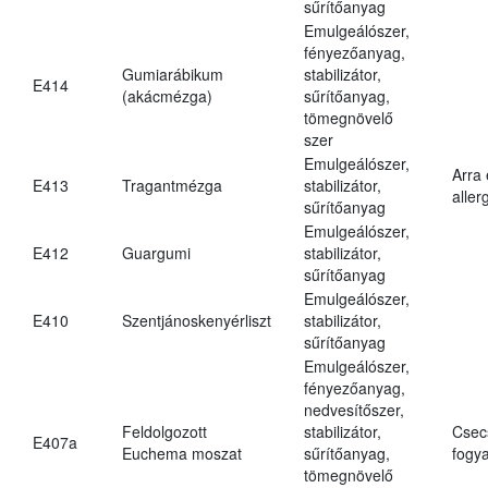
sűrítőanyag
Emulgeálószer,
fényezőanyag,
Gumiarábikum
stabilizátor,
E414
(akácmézga)
sűrítőanyag,
tömegnövelő
szer
Emulgeálószer,
Arra
E413
Tragantmézga
stabilizátor,
aller
sűrítőanyag
Emulgeálószer,
E412
Guargumi
stabilizátor,
sűrítőanyag
Emulgeálószer,
E410
Szentjánoskenyérliszt
stabilizátor,
sűrítőanyag
Emulgeálószer,
fényezőanyag,
nedvesítőszer,
Feldolgozott
stabilizátor,
Csec
E407a
Euchema moszat
sűrítőanyag,
fogya
tömegnövelő