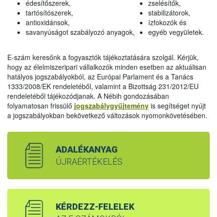
édesítőszerek,
zselésítők,
tartósítószerek,
stabilizátorok,
antioxidánsok,
ízfokozók és
savanyúságot szabályozó anyagok,
egyéb vegyületek.
E-szám keresőnk a fogyasztók tájékoztatására szolgál. Kérjük,
hogy az élelmiszeripari vállalkozók minden esetben az aktuálisan
hatályos jogszabályokból, az Európai Parlament és a Tanács
1333/2008/EK rendeletéből, valamint a Bizottság 231/2012/EU
rendeletéből tájékozódjanak. A Nébih gondozásában
folyamatosan frissülő
jogszabálygyűjtemény
is segítséget nyújt
a jogszabályokban bekövetkező változások nyomonkövetésében.
ADALÉKANYAG
ÚJRAÉRTÉKELÉS
KÉRDEZZ-FELELEK