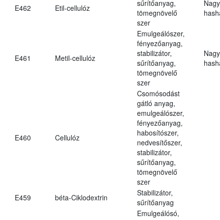
sűrítőanyag,
Nagy
E462
Etil-cellulóz
tömegnövelő
hasha
szer
Emulgeálószer,
fényezőanyag,
stabilizátor,
Nagy
E461
Metil-cellulóz
sűrítőanyag,
hasha
tömegnövelő
szer
Csomósodást
gátló anyag,
emulgeálószer,
fényezőanyag,
habosítószer,
E460
Cellulóz
nedvesítőszer,
stabilizátor,
sűrítőanyag,
tömegnövelő
szer
Stabilizátor,
E459
béta-Ciklodextrin
sűrítőanyag
Emulgeálósó,