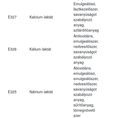
Emulgeálósó,
lisztkezelőszer,
savanyúságot
E327
Kalcium-laktát
szabályozó
anyag,
szilárdítóanyag
Antioxidáns,
emulgeálószer,
nedvesítőszer,
E326
Kálium-laktát
savanyúságot
szabályozó
anyag
Atioxidáns,
emulgeálósó,
emulgeálószer,
nedvesítőszer,
savanyúságot
E325
Nátrium-laktát
szabályozó
anyag,
sűrítőanyag,
tömegnövelő
szer