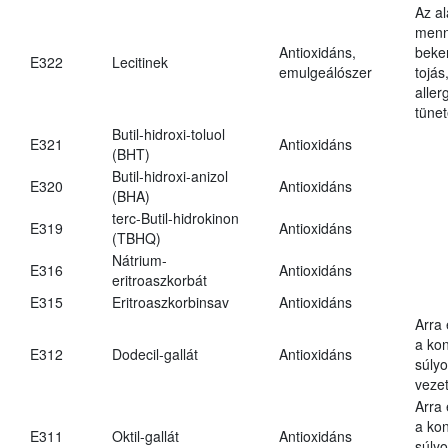
Az a
menn
Antioxidáns,
beker
E322
Lecitinek
emulgeálószer
tojás
aller
tünet
Butil-hidroxi-toluol
E321
Antioxidáns
(BHT)
Butil-hidroxi-anizol
E320
Antioxidáns
(BHA)
terc-Butil-hidrokinon
E319
Antioxidáns
(TBHQ)
Nátrium-
E316
Antioxidáns
eritroaszkorbát
E315
Eritroaszkorbinsav
Antioxidáns
Arra
a kon
E312
Dodecil-gallát
Antioxidáns
súly
vezet
Arra
a kon
E311
Oktil-gallát
Antioxidáns
súly