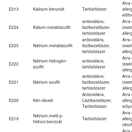
Arra
E213
Kalcium-benzoát
Tartósítószer
aller
előfo
antioxidáns,
Arra
E224
Kálium-metabiszulfit
lisztkezelőszer,
(eset
tartósítószer
aller
antioxidáns,
Arra
E223
Nátrium-metabiszulfit
lisztkezelőszer,
(eset
tartósítószer
aller
Arra
Nátrium-hidrogén-
antioxidáns,
E222
(eset
szulfit
tartósítószer
aller
antioxidáns,
Arra
E221
Nátrium-szulfit
lisztkezelőszer,
(eset
tartósítószer
aller
Antioxidáns,
Arra
E220
Kén-dioxid
Lisztkezelőszer,
aller
Tartósítószer
súlyo
Arra
Nátrium-metil-p-
E219
Tartósítószer
aller
hidroxi-benzoát
okoz
Arra