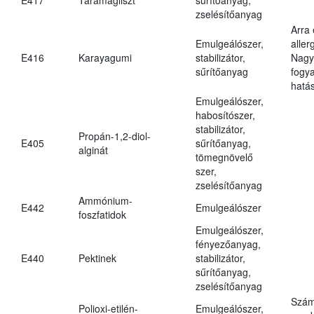
zselésítőanyag
Arra
Emulgeálószer,
aller
E416
Karayagumi
stabilizátor,
Nagy
sűrítőanyag
fogy
hatá
Emulgeálószer,
habosítószer,
stabilizátor,
Propán-1,2-diol-
E405
sűrítőanyag,
alginát
tömegnövelő
szer,
zselésítőanyag
Ammónium-
E442
Emulgeálószer
foszfatidok
Emulgeálószer,
fényezőanyag,
E440
Pektinek
stabilizátor,
sűrítőanyag,
zselésítőanyag
Szám
Polioxi-etilén-
Emulgeálószer,