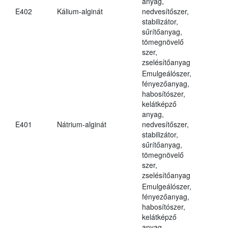
anyag,
E402
Kálium-alginát
nedvesítőszer,
stabilizátor,
sűrítőanyag,
tömegnövelő
szer,
zselésítőanyag
Emulgeálószer,
fényezőanyag,
habosítószer,
kelátképző
anyag,
E401
Nátrium-alginát
nedvesítőszer,
stabilizátor,
sűrítőanyag,
tömegnövelő
szer,
zselésítőanyag
Emulgeálószer,
fényezőanyag,
habosítószer,
kelátképző
anyag,