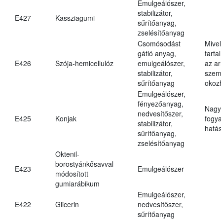
Emulgeálószer,
stabilizátor,
E427
Kassziagumi
sűrítőanyag,
zselésítőanyag
Csomósodást
Mive
gátló anyag,
tarta
E426
Szója-hemicellulóz
emulgeálószer,
az ar
stabilizátor,
szem
sűrítőanyag
okoz
Emulgeálószer,
fényezőanyag,
Nagy
nedvesítőszer,
E425
Konjak
fogy
stabilizátor,
hatá
sűrítőanyag,
zselésítőanyag
Oktenil-
borostyánkősavval
E423
Emulgeálószer
módosított
gumiarábikum
Emulgeálószer,
E422
Glicerin
nedvesítőszer,
sűrítőanyag