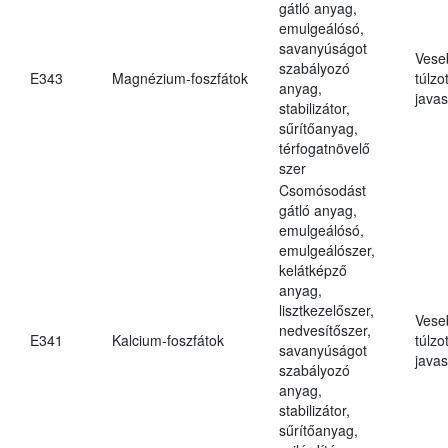
gátló anyag,
emulgeálósó,
savanyúságot
Vese
szabályozó
E343
Magnézium-foszfátok
túlzo
anyag,
javas
stabilizátor,
sűrítőanyag,
térfogatnövelő
szer
Csomósodást
gátló anyag,
emulgeálósó,
emulgeálószer,
kelátképző
anyag,
lisztkezelőszer,
Vese
nedvesítőszer,
E341
Kalcium-foszfátok
túlzo
savanyúságot
javas
szabályozó
anyag,
stabilizátor,
sűrítőanyag,