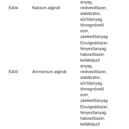
anyag,
E404
Kalcium-alginát
nedvesítőszer,
stabilizátor,
sűrítőanyag,
tömegnövelő
szer,
zselésítőanyag
Emulgeálószer,
fényezőanyag,
habosítószer,
kelátképző
anyag,
E403
Ammónium-alginát
nedvesítőszer,
stabilizátor,
sűrítőanyag,
tömegnövelő
szer,
zselésítőanyag
Emulgeálószer,
fényezőanyag,
habosítószer,
kelátképző