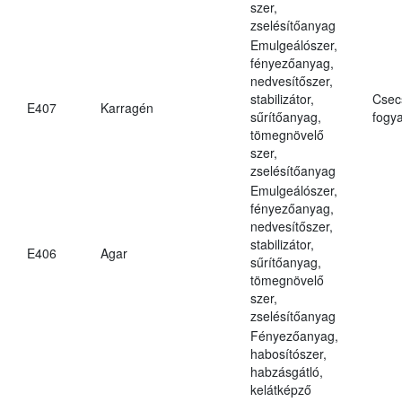
szer,
zselésítőanyag
Emulgeálószer,
fényezőanyag,
nedvesítőszer,
stabilizátor,
Csec
E407
Karragén
sűrítőanyag,
fogya
tömegnövelő
szer,
zselésítőanyag
Emulgeálószer,
fényezőanyag,
nedvesítőszer,
stabilizátor,
E406
Agar
sűrítőanyag,
tömegnövelő
szer,
zselésítőanyag
Fényezőanyag,
habosítószer,
habzásgátló,
kelátképző