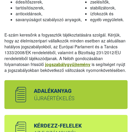
édesítőszerek,
zselésítők,
tartósítószerek,
stabilizátorok,
antioxidánsok,
ízfokozók és
savanyúságot szabályozó anyagok,
egyéb vegyületek.
E-szám keresőnk a fogyasztók tájékoztatására szolgál. Kérjük,
hogy az élelmiszeripari vállalkozók minden esetben az aktuálisan
hatályos jogszabályokból, az Európai Parlament és a Tanács
1333/2008/EK rendeletéből, valamint a Bizottság 231/2012/EU
rendeletéből tájékozódjanak. A Nébih gondozásában
folyamatosan frissülő
jogszabálygyűjtemény
is segítséget nyújt
a jogszabályokban bekövetkező változások nyomonkövetésében.
ADALÉKANYAG
ÚJRAÉRTÉKELÉS
KÉRDEZZ-FELELEK