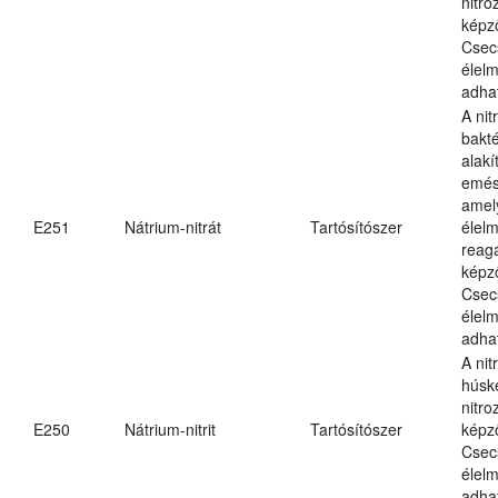
nitr
képz
Csec
élel
adha
A nit
bakté
alakí
emés
amel
E251
Nátrium-nitrát
Tartósítószer
élel
reag
képz
Csec
élel
adha
A nit
húsk
nitr
E250
Nátrium-nitrit
Tartósítószer
képz
Csec
élel
adha