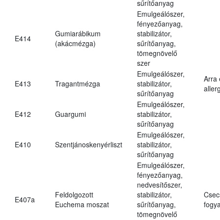
sűrítőanyag
Emulgeálószer,
fényezőanyag,
Gumiarábikum
stabilizátor,
E414
(akácmézga)
sűrítőanyag,
tömegnövelő
szer
Emulgeálószer,
Arra
E413
Tragantmézga
stabilizátor,
aller
sűrítőanyag
Emulgeálószer,
E412
Guargumi
stabilizátor,
sűrítőanyag
Emulgeálószer,
E410
Szentjánoskenyérliszt
stabilizátor,
sűrítőanyag
Emulgeálószer,
fényezőanyag,
nedvesítőszer,
Feldolgozott
stabilizátor,
Csec
E407a
Euchema moszat
sűrítőanyag,
fogya
tömegnövelő