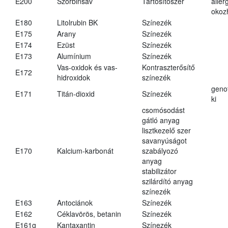
E200
Szorbinsav
Tartósítószer
aller
okoz
E180
Litolrubin BK
Színezék
E175
Arany
Színezék
E174
Ezüst
Színezék
E173
Alumínium
Színezék
Vas-oxidok és vas-
Kontraszterősítő
E172
hidroxidok
színezék
geno
E171
Titán-dioxid
Színezék
ki
csomósodást
gátló anyag
lisztkezelő szer
savanyúságot
E170
Kalcium-karbonát
szabályozó
anyag
stabilizátor
szilárdító anyag
színezék
E163
Antociánok
Színezék
E162
Céklavörös, betanin
Színezék
E161g
Kantaxantin
Színezék