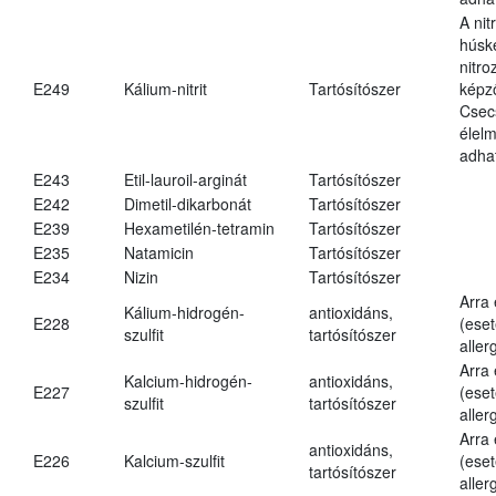
A nit
húsk
nitr
E249
Kálium-nitrit
Tartósítószer
képz
Csec
élel
adha
E243
Etil-lauroil-arginát
Tartósítószer
E242
Dimetil-dikarbonát
Tartósítószer
E239
Hexametilén-tetramin
Tartósítószer
E235
Natamicin
Tartósítószer
E234
Nizin
Tartósítószer
Arra
Kálium-hidrogén-
antioxidáns,
E228
(eset
szulfit
tartósítószer
aller
Arra
Kalcium-hidrogén-
antioxidáns,
E227
(eset
szulfit
tartósítószer
aller
Arra
antioxidáns,
E226
Kalcium-szulfit
(eset
tartósítószer
aller