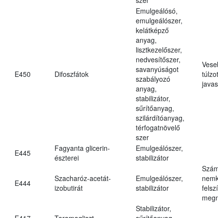
Emulgeálósó,
emulgeálószer,
kelátképző
anyag,
lisztkezelőszer,
nedvesítőszer,
Vese
savanyúságot
E450
Difoszfátok
túlzo
szabályozó
javas
anyag,
stabilizátor,
sűrítőanyag,
szilárdítóanyag,
térfogatnövelő
szer
Fagyanta glicerin-
Emulgeálószer,
E445
észterei
stabilizátor
Szám
Szacharóz-acetát-
Emulgeálószer,
nemk
E444
izobutirát
stabilizátor
felsz
megn
Stabilizátor,
E417
Taramagliszt
sűrítőanyag,