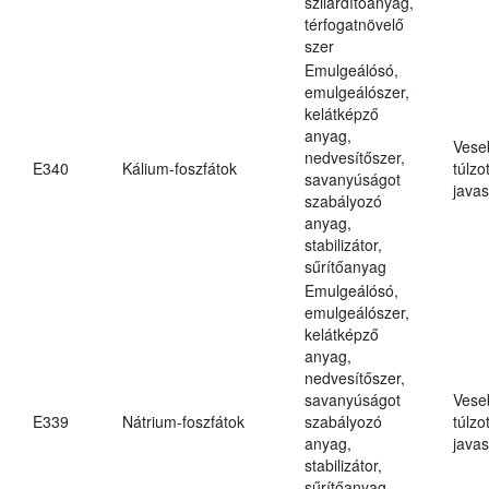
szilárdítóanyag,
térfogatnövelő
szer
Emulgeálósó,
emulgeálószer,
kelátképző
anyag,
Vese
nedvesítőszer,
E340
Kálium-foszfátok
túlzo
savanyúságot
javas
szabályozó
anyag,
stabilizátor,
sűrítőanyag
Emulgeálósó,
emulgeálószer,
kelátképző
anyag,
nedvesítőszer,
savanyúságot
Vese
E339
Nátrium-foszfátok
szabályozó
túlzo
anyag,
javas
stabilizátor,
sűrítőanyag,