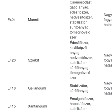
Csomósodást
gátló anyag,
édesítőszer,
Nagy
nedvesítőszer,
E421
Mannit
fogy
stabilizátor,
hatá
sűrítőanyag,
tömegnövelő
szer
Édesítőszer,
kelátképző
anyag,
Nagy
nedvesítőszer,
E420
Szorbit
fogy
stabilizátor,
hatá
sűrítőanyag,
tömegnövelő
szer
Nagy
Stabilizátor,
E418
Gellángumi
fogy
sűrítőanyag
hatá
Emulgeálószer,
habosítószer,
E415
Xantángumi
stabilizátor,