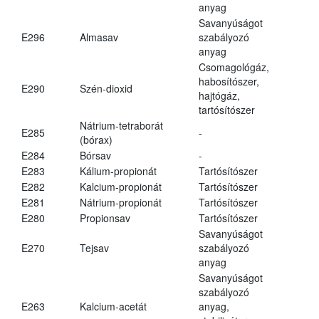
anyag
Savanyúságot
E296
Almasav
szabályozó
anyag
Csomagológáz,
habosítószer,
E290
Szén-dioxid
hajtógáz,
tartósítószer
Nátrium-tetraborát
E285
-
(bórax)
E284
Bórsav
-
E283
Kálium-propionát
Tartósítószer
E282
Kalcium-propionát
Tartósítószer
E281
Nátrium-propionát
Tartósítószer
E280
Propionsav
Tartósítószer
Savanyúságot
E270
Tejsav
szabályozó
anyag
Savanyúságot
szabályozó
E263
Kalcium-acetát
anyag,