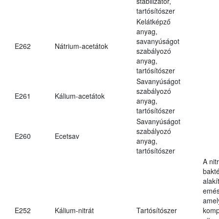
stabilizátor,
tartósítószer
Kelátképző
anyag,
savanyúságot
E262
Nátrium-acetátok
szabályozó
anyag,
tartósítószer
Savanyúságot
szabályozó
E261
Kálium-acetátok
anyag,
tartósítószer
Savanyúságot
szabályozó
E260
Ecetsav
anyag,
tartósítószer
A nit
bakté
alakí
emés
amely
E252
Kálium-nitrát
Tartósítószer
komp