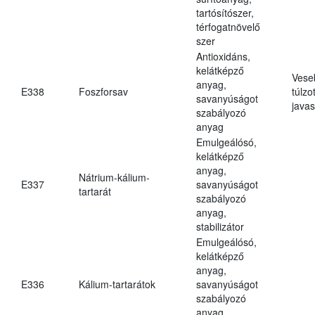
tartósítószer,
térfogatnövelő
szer
Antioxidáns,
kelátképző
Vese
anyag,
E338
Foszforsav
túlzo
savanyúságot
javas
szabályozó
anyag
Emulgeálósó,
kelátképző
anyag,
Nátrium-kálium-
E337
savanyúságot
tartarát
szabályozó
anyag,
stabilizátor
Emulgeálósó,
kelátképző
anyag,
E336
Kálium-tartarátok
savanyúságot
szabályozó
anyag,