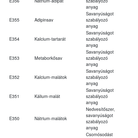
E356
Nátrium-adipát
szabályozó
anyag
Savanyúságot
E355
Adipinsav
szabályozó
anyag
Savanyúságot
E354
Kalcium-tartarát
szabályozó
anyag
Savanyúságot
E353
Metaborkősav
szabályozó
anyag
Savanyúságot
E352
Kalcium-malátok
szabályozó
anyag
Savanyúságot
E351
Kálium-malát
szabályozó
anyag
Nedvesítőszer,
savanyúságot
E350
Nátrium-malátok
szabályozó
anyag
Csomósodást