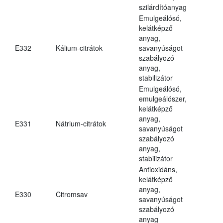
szilárdítóanyag
Emulgeálósó,
kelátképző
anyag,
E332
Kálium-citrátok
savanyúságot
szabályozó
anyag,
stabilizátor
Emulgeálósó,
emulgeálószer,
kelátképző
anyag,
E331
Nátrium-citrátok
savanyúságot
szabályozó
anyag,
stabilizátor
Antioxidáns,
kelátképző
anyag,
E330
Citromsav
savanyúságot
szabályozó
anyag