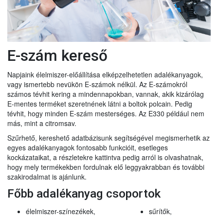
E-szám kereső
Napjaink élelmiszer-előállítása elképzelhetetlen adalékanyagok,
vagy ismertebb nevükön E-számok nélkül. Az E-számokról
számos tévhit kering a mindennapokban, vannak, akik kizárólag
E-mentes terméket szeretnének látni a boltok polcain. Pedig
tévhit, hogy minden E-szám mesterséges. Az E330 például nem
más, mint a citromsav.
Szűrhető, kereshető adatbázisunk segítségével megismerhetik az
egyes adalékanyagok fontosabb funkcióit, esetleges
kockázataikat, a részletekre kattintva pedig arról is olvashatnak,
hogy mely termékekben fordulnak elő leggyakrabban és további
szakirodalmat is ajánlunk.
Főbb adalékanyag csoportok
élelmiszer-színezékek,
sűrítők,