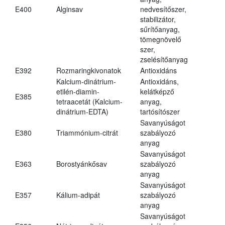
E400
Alginsav
nedvesítőszer,
stabilizátor,
sűrítőanyag,
tömegnövelő
szer,
zselésítőanyag
E392
Rozmaringkivonatok
Antioxidáns
Kalcium-dinátrium-
Antioxidáns,
etilén-diamin-
kelátképző
E385
tetraacetát (Kalcium-
anyag,
dinátrium-EDTA)
tartósítószer
Savanyúságot
E380
Triammónium-citrát
szabályozó
anyag
Savanyúságot
E363
Borostyánkősav
szabályozó
anyag
Savanyúságot
E357
Kálium-adipát
szabályozó
anyag
Savanyúságot