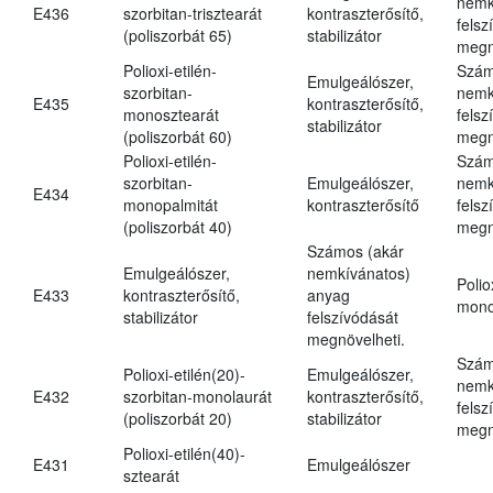
nemk
E436
szorbitan-trisztearát
kontraszterősítő,
felsz
(poliszorbát 65)
stabilizátor
megn
Polioxi-etilén-
Szám
Emulgeálószer,
szorbitan-
nemk
E435
kontraszterősítő,
monosztearát
felsz
stabilizátor
(poliszorbát 60)
megn
Polioxi-etilén-
Szám
szorbitan-
Emulgeálószer,
nemk
E434
monopalmitát
kontraszterősítő
felsz
(poliszorbát 40)
megn
Számos (akár
Emulgeálószer,
nemkívánatos)
Polio
E433
kontraszterősítő,
anyag
mono
stabilizátor
felszívódását
megnövelheti.
Szám
Polioxi-etilén(20)-
Emulgeálószer,
nemk
E432
szorbitan-monolaurát
kontraszterősítő,
felsz
(poliszorbát 20)
stabilizátor
megn
Polioxi-etilén(40)-
E431
Emulgeálószer
sztearát