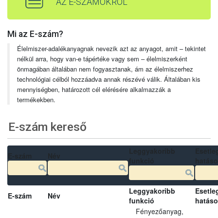
AZ E-SZÁMOKRÓL
Mi az E-szám?
Élelmiszer-adalékanyagnak nevezik azt az anyagot, amit – tekintet
nélkül arra, hogy van-e tápértéke vagy sem – élelmiszerként
önmagában általában nem fogyasztanak, ám az élelmiszerhez
technológiai célból hozzáadva annak részévé válik. Általában kis
mennyiségben, határozott cél elérésére alkalmazzák a
termékekben.
E-szám kereső
Leggyakoribb
Esetle
E-szám
Név
funkció
hatás
Leggyakoribb
Esetle
E-szám
Név
funkció
hatás
Fényezőanyag,