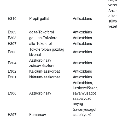
vezet
Arra
a kon
E310
Propil-gallát
Antioxidáns
súly
vezet
E309
delta-Tokoferol
Antioxidáns
E308
gamma-Tokoferol
Antioxidáns
E307
alfa-Tokoferol
Antioxidáns
Tokoferolban gazdag
E306
Antioxidáns
kivonat
Aszkorbinsav
E304
Antioxidáns
zsírsav-észterei
E302
Kalcium-aszkorbát
Antioxidáns
E301
Nátrium-aszkorbát
Antioxidáns
Antioxidáns,
lisztkezelőszer,
E300
Aszkorbinsav
savanyúságot
szabályozó
anyag
Savanyúságot
E297
Fumársav
szabályozó