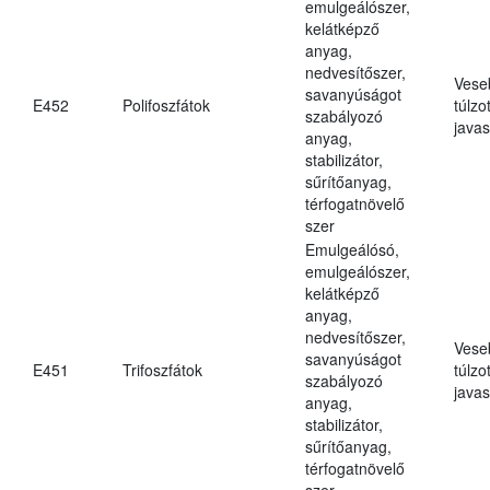
emulgeálószer,
kelátképző
anyag,
nedvesítőszer,
Vese
savanyúságot
E452
Polifoszfátok
túlzo
szabályozó
javas
anyag,
stabilizátor,
sűrítőanyag,
térfogatnövelő
szer
Emulgeálósó,
emulgeálószer,
kelátképző
anyag,
nedvesítőszer,
Vese
savanyúságot
E451
Trifoszfátok
túlzo
szabályozó
javas
anyag,
stabilizátor,
sűrítőanyag,
térfogatnövelő
szer