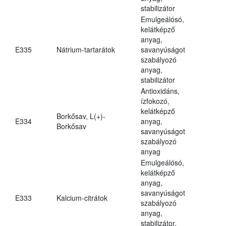
stabilizátor
Emulgeálósó,
kelátképző
anyag,
E335
Nátrium-tartarátok
savanyúságot
szabályozó
anyag,
stabilizátor
Antioxidáns,
ízfokozó,
kelátképző
Borkősav, L(+)-
E334
anyag,
Borkősav
savanyúságot
szabályozó
anyag
Emulgeálósó,
kelátképző
anyag,
savanyúságot
E333
Kalcium-citrátok
szabályozó
anyag,
stabilizátor,