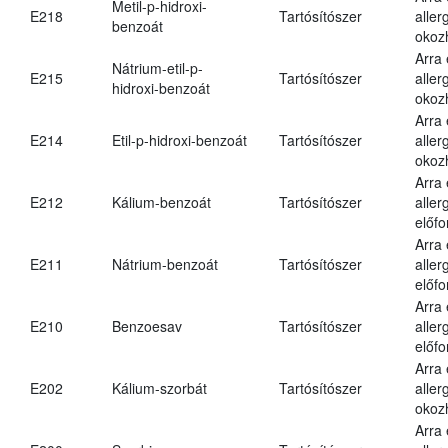
Metil-p-hidroxi-
E218
Tartósítószer
aller
benzoát
okoz
Arra
Nátrium-etil-p-
E215
Tartósítószer
aller
hidroxi-benzoát
okoz
Arra
E214
Etil-p-hidroxi-benzoát
Tartósítószer
aller
okoz
Arra
E212
Kálium-benzoát
Tartósítószer
aller
előfo
Arra
E211
Nátrium-benzoát
Tartósítószer
aller
előfo
Arra
E210
Benzoesav
Tartósítószer
aller
előfo
Arra
E202
Kálium-szorbát
Tartósítószer
aller
okoz
Arra