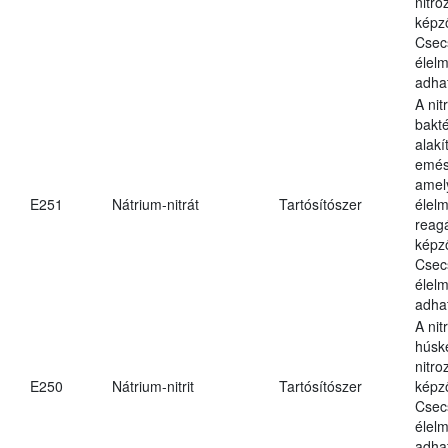
nitr
képz
Csec
élel
adha
A nit
bakté
alakí
emés
amel
E251
Nátrium-nitrát
Tartósítószer
élel
reag
képz
Csec
élel
adha
A nit
húsk
nitr
E250
Nátrium-nitrit
Tartósítószer
képz
Csec
élel
adha