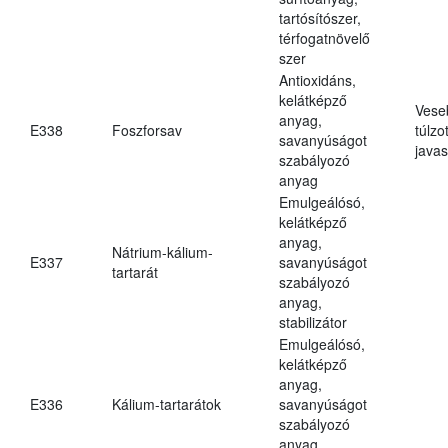
tartósítószer,
térfogatnövelő
szer
Antioxidáns,
kelátképző
Vese
anyag,
E338
Foszforsav
túlzo
savanyúságot
javas
szabályozó
anyag
Emulgeálósó,
kelátképző
anyag,
Nátrium-kálium-
E337
savanyúságot
tartarát
szabályozó
anyag,
stabilizátor
Emulgeálósó,
kelátképző
anyag,
E336
Kálium-tartarátok
savanyúságot
szabályozó
anyag,