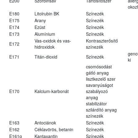
E200
Szorbinsav
Tartósítószer
aller
okoz
E180
Litolrubin BK
Színezék
E175
Arany
Színezék
E174
Ezüst
Színezék
E173
Alumínium
Színezék
Vas-oxidok és vas-
Kontraszterősítő
E172
hidroxidok
színezék
geno
E171
Titán-dioxid
Színezék
ki
csomósodást
gátló anyag
lisztkezelő szer
savanyúságot
E170
Kalcium-karbonát
szabályozó
anyag
stabilizátor
szilárdító anyag
színezék
E163
Antociánok
Színezék
E162
Céklavörös, betanin
Színezék
E161g
Kantaxantin
Színezék