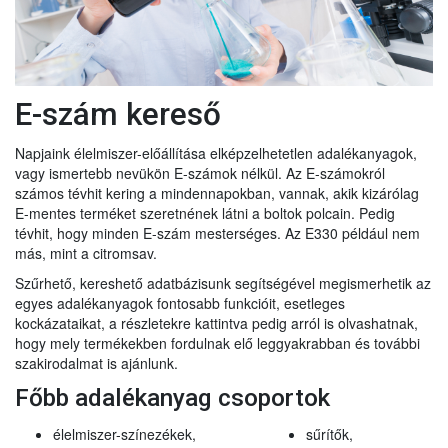
E-szám kereső
Napjaink élelmiszer-előállítása elképzelhetetlen adalékanyagok,
vagy ismertebb nevükön E-számok nélkül. Az E-számokról
számos tévhit kering a mindennapokban, vannak, akik kizárólag
E-mentes terméket szeretnének látni a boltok polcain. Pedig
tévhit, hogy minden E-szám mesterséges. Az E330 például nem
más, mint a citromsav.
Szűrhető, kereshető adatbázisunk segítségével megismerhetik az
egyes adalékanyagok fontosabb funkcióit, esetleges
kockázataikat, a részletekre kattintva pedig arról is olvashatnak,
hogy mely termékekben fordulnak elő leggyakrabban és további
szakirodalmat is ajánlunk.
Főbb adalékanyag csoportok
élelmiszer-színezékek,
sűrítők,