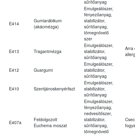
sűrítőanyag
Emulgeálószer,
fényezőanyag,
Gumiarábikum
stabilizátor,
E414
(akácmézga)
sűrítőanyag,
tömegnövelő
szer
Emulgeálószer,
Arra
E413
Tragantmézga
stabilizátor,
aller
sűrítőanyag
Emulgeálószer,
E412
Guargumi
stabilizátor,
sűrítőanyag
Emulgeálószer,
E410
Szentjánoskenyérliszt
stabilizátor,
sűrítőanyag
Emulgeálószer,
fényezőanyag,
nedvesítőszer,
Feldolgozott
stabilizátor,
Csec
E407a
Euchema moszat
sűrítőanyag,
fogya
tömegnövelő