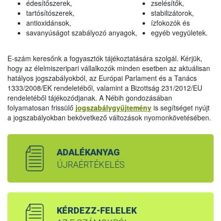
édesítőszerek,
zselésítők,
tartósítószerek,
stabilizátorok,
antioxidánsok,
ízfokozók és
savanyúságot szabályozó anyagok,
egyéb vegyületek.
E-szám keresőnk a fogyasztók tájékoztatására szolgál. Kérjük,
hogy az élelmiszeripari vállalkozók minden esetben az aktuálisan
hatályos jogszabályokból, az Európai Parlament és a Tanács
1333/2008/EK rendeletéből, valamint a Bizottság 231/2012/EU
rendeletéből tájékozódjanak. A Nébih gondozásában
folyamatosan frissülő
jogszabálygyűjtemény
is segítséget nyújt
a jogszabályokban bekövetkező változások nyomonkövetésében.
ADALÉKANYAG
ÚJRAÉRTÉKELÉS
KÉRDEZZ-FELELEK