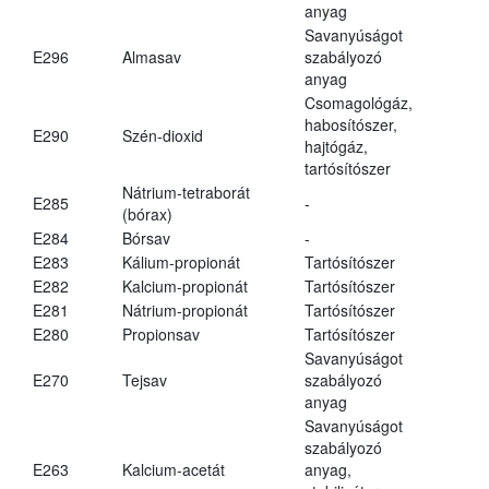
anyag
Savanyúságot
E296
Almasav
szabályozó
anyag
Csomagológáz,
habosítószer,
E290
Szén-dioxid
hajtógáz,
tartósítószer
Nátrium-tetraborát
E285
-
(bórax)
E284
Bórsav
-
E283
Kálium-propionát
Tartósítószer
E282
Kalcium-propionát
Tartósítószer
E281
Nátrium-propionát
Tartósítószer
E280
Propionsav
Tartósítószer
Savanyúságot
E270
Tejsav
szabályozó
anyag
Savanyúságot
szabályozó
E263
Kalcium-acetát
anyag,