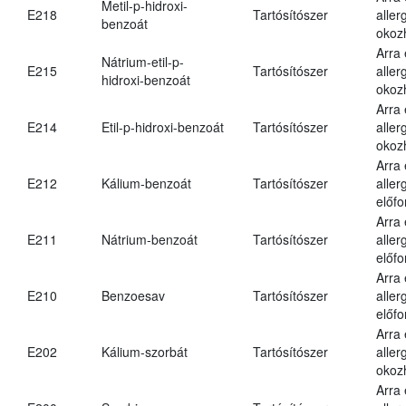
Metil-p-hidroxi-
E218
Tartósítószer
aller
benzoát
okoz
Arra
Nátrium-etil-p-
E215
Tartósítószer
aller
hidroxi-benzoát
okoz
Arra
E214
Etil-p-hidroxi-benzoát
Tartósítószer
aller
okoz
Arra
E212
Kálium-benzoát
Tartósítószer
aller
előfo
Arra
E211
Nátrium-benzoát
Tartósítószer
aller
előfo
Arra
E210
Benzoesav
Tartósítószer
aller
előfo
Arra
E202
Kálium-szorbát
Tartósítószer
aller
okoz
Arra