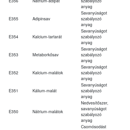
E356
Nátrium-adipát
szabályozó
anyag
Savanyúságot
E355
Adipinsav
szabályozó
anyag
Savanyúságot
E354
Kalcium-tartarát
szabályozó
anyag
Savanyúságot
E353
Metaborkősav
szabályozó
anyag
Savanyúságot
E352
Kalcium-malátok
szabályozó
anyag
Savanyúságot
E351
Kálium-malát
szabályozó
anyag
Nedvesítőszer,
savanyúságot
E350
Nátrium-malátok
szabályozó
anyag
Csomósodást