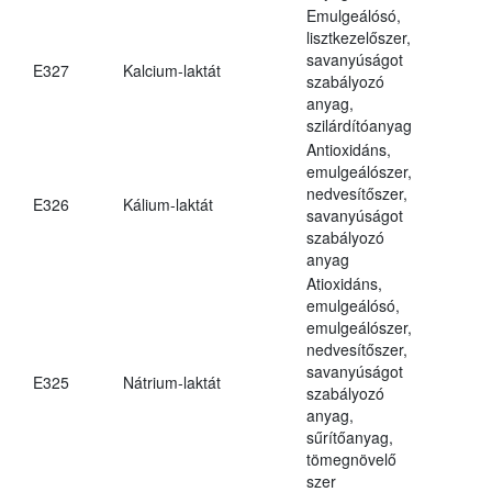
Emulgeálósó,
lisztkezelőszer,
savanyúságot
E327
Kalcium-laktát
szabályozó
anyag,
szilárdítóanyag
Antioxidáns,
emulgeálószer,
nedvesítőszer,
E326
Kálium-laktát
savanyúságot
szabályozó
anyag
Atioxidáns,
emulgeálósó,
emulgeálószer,
nedvesítőszer,
savanyúságot
E325
Nátrium-laktát
szabályozó
anyag,
sűrítőanyag,
tömegnövelő
szer