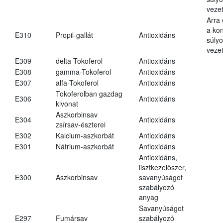
vezet
Arra
a kon
E310
Propil-gallát
Antioxidáns
súly
vezet
E309
delta-Tokoferol
Antioxidáns
E308
gamma-Tokoferol
Antioxidáns
E307
alfa-Tokoferol
Antioxidáns
Tokoferolban gazdag
E306
Antioxidáns
kivonat
Aszkorbinsav
E304
Antioxidáns
zsírsav-észterei
E302
Kalcium-aszkorbát
Antioxidáns
E301
Nátrium-aszkorbát
Antioxidáns
Antioxidáns,
lisztkezelőszer,
E300
Aszkorbinsav
savanyúságot
szabályozó
anyag
Savanyúságot
E297
Fumársav
szabályozó