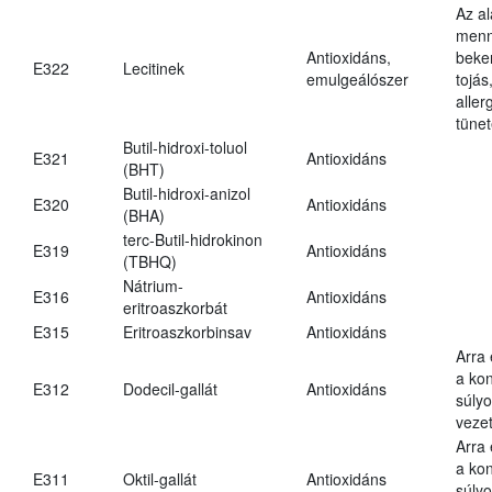
Az a
menn
Antioxidáns,
beker
E322
Lecitinek
emulgeálószer
tojás
aller
tünet
Butil-hidroxi-toluol
E321
Antioxidáns
(BHT)
Butil-hidroxi-anizol
E320
Antioxidáns
(BHA)
terc-Butil-hidrokinon
E319
Antioxidáns
(TBHQ)
Nátrium-
E316
Antioxidáns
eritroaszkorbát
E315
Eritroaszkorbinsav
Antioxidáns
Arra
a kon
E312
Dodecil-gallát
Antioxidáns
súly
vezet
Arra
a kon
E311
Oktil-gallát
Antioxidáns
súly