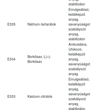
stabilizátor
Emulgeálósó,
kelátképző
anyag,
E335
Nátrium-tartarátok
savanyúságot
szabályozó
anyag,
stabilizátor
Antioxidáns,
ízfokozó,
kelátképző
Borkősav, L(+)-
E334
anyag,
Borkősav
savanyúságot
szabályozó
anyag
Emulgeálósó,
kelátképző
anyag,
savanyúságot
E333
Kalcium-citrátok
szabályozó
anyag,
stabilizátor,