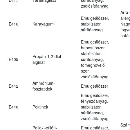
zselésítőanyag
Arra
Emulgeálószer,
aller
E416
Karayagumi
stabilizátor,
Nagy
sűrítőanyag
fogy
hatá
Emulgeálószer,
habosítószer,
stabilizátor,
Propán-1,2-diol-
E405
sűrítőanyag,
alginát
tömegnövelő
szer,
zselésítőanyag
Ammónium-
E442
Emulgeálószer
foszfatidok
Emulgeálószer,
fényezőanyag,
E440
Pektinek
stabilizátor,
sűrítőanyag,
zselésítőanyag
Szám
Polioxi-etilén-
Emulgeálószer,