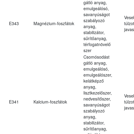
gátló anyag,
emulgeálósó,
savanyúságot
Vese
szabályozó
E343
Magnézium-foszfátok
túlzo
anyag,
javas
stabilizátor,
sűrítőanyag,
térfogatnövelő
szer
Csomósodást
gátló anyag,
emulgeálósó,
emulgeálószer,
kelátképző
anyag,
lisztkezelőszer,
Vese
nedvesítőszer,
E341
Kalcium-foszfátok
túlzo
savanyúságot
javas
szabályozó
anyag,
stabilizátor,
sűrítőanyag,