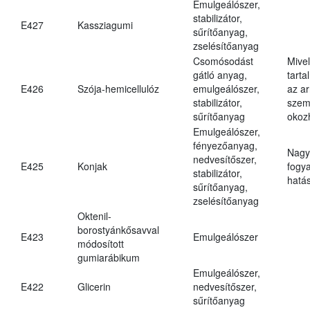
Emulgeálószer,
stabilizátor,
E427
Kassziagumi
sűrítőanyag,
zselésítőanyag
Csomósodást
Mive
gátló anyag,
tarta
E426
Szója-hemicellulóz
emulgeálószer,
az ar
stabilizátor,
szem
sűrítőanyag
okoz
Emulgeálószer,
fényezőanyag,
Nagy
nedvesítőszer,
E425
Konjak
fogy
stabilizátor,
hatá
sűrítőanyag,
zselésítőanyag
Oktenil-
borostyánkősavval
E423
Emulgeálószer
módosított
gumiarábikum
Emulgeálószer,
E422
Glicerin
nedvesítőszer,
sűrítőanyag