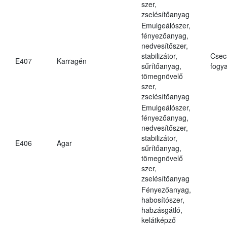
szer,
zselésítőanyag
Emulgeálószer,
fényezőanyag,
nedvesítőszer,
stabilizátor,
Csec
E407
Karragén
sűrítőanyag,
fogya
tömegnövelő
szer,
zselésítőanyag
Emulgeálószer,
fényezőanyag,
nedvesítőszer,
stabilizátor,
E406
Agar
sűrítőanyag,
tömegnövelő
szer,
zselésítőanyag
Fényezőanyag,
habosítószer,
habzásgátló,
kelátképző