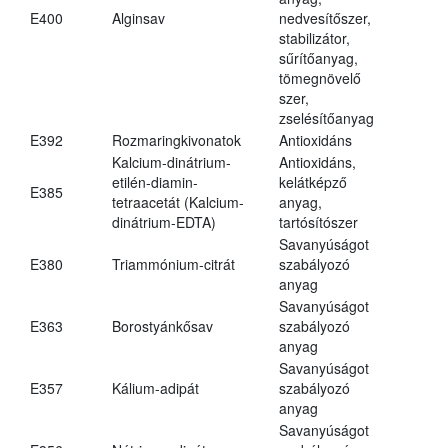
E400
Alginsav
nedvesítőszer,
stabilizátor,
sűrítőanyag,
tömegnövelő
szer,
zselésítőanyag
E392
Rozmaringkivonatok
Antioxidáns
Kalcium-dinátrium-
Antioxidáns,
etilén-diamin-
kelátképző
E385
tetraacetát (Kalcium-
anyag,
dinátrium-EDTA)
tartósítószer
Savanyúságot
E380
Triammónium-citrát
szabályozó
anyag
Savanyúságot
E363
Borostyánkősav
szabályozó
anyag
Savanyúságot
E357
Kálium-adipát
szabályozó
anyag
Savanyúságot