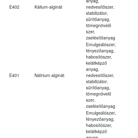
anyag,
E402
Kálium-alginát
nedvesítőszer,
stabilizátor,
sűrítőanyag,
tömegnövelő
szer,
zselésítőanyag
Emulgeálószer,
fényezőanyag,
habosítószer,
kelátképző
anyag,
E401
Nátrium-alginát
nedvesítőszer,
stabilizátor,
sűrítőanyag,
tömegnövelő
szer,
zselésítőanyag
Emulgeálószer,
fényezőanyag,
habosítószer,
kelátképző
anyag,