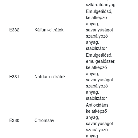
szilárdítóanyag
Emulgeálósó,
kelátképző
anyag,
E332
Kálium-citrátok
savanyúságot
szabályozó
anyag,
stabilizátor
Emulgeálósó,
emulgeálószer,
kelátképző
anyag,
E331
Nátrium-citrátok
savanyúságot
szabályozó
anyag,
stabilizátor
Antioxidáns,
kelátképző
anyag,
E330
Citromsav
savanyúságot
szabályozó
anyag