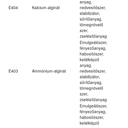
anyag,
E404
Kalcium-alginát
nedvesítőszer,
stabilizátor,
sűrítőanyag,
tömegnövelő
szer,
zselésítőanyag
Emulgeálószer,
fényezőanyag,
habosítószer,
kelátképző
anyag,
E403
Ammónium-alginát
nedvesítőszer,
stabilizátor,
sűrítőanyag,
tömegnövelő
szer,
zselésítőanyag
Emulgeálószer,
fényezőanyag,
habosítószer,
kelátképző