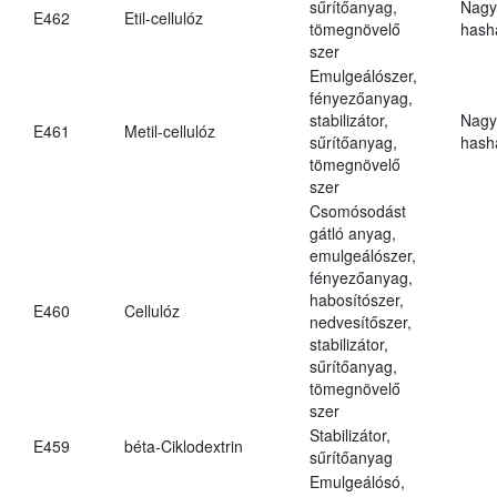
sűrítőanyag,
Nagy
E462
Etil-cellulóz
tömegnövelő
hasha
szer
Emulgeálószer,
fényezőanyag,
stabilizátor,
Nagy
E461
Metil-cellulóz
sűrítőanyag,
hasha
tömegnövelő
szer
Csomósodást
gátló anyag,
emulgeálószer,
fényezőanyag,
habosítószer,
E460
Cellulóz
nedvesítőszer,
stabilizátor,
sűrítőanyag,
tömegnövelő
szer
Stabilizátor,
E459
béta-Ciklodextrin
sűrítőanyag
Emulgeálósó,