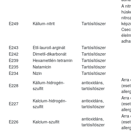
A nit
húsk
nitr
E249
Kálium-nitrit
Tartósítószer
képz
Csec
élel
adha
E243
Etil-lauroil-arginát
Tartósítószer
E242
Dimetil-dikarbonát
Tartósítószer
E239
Hexametilén-tetramin
Tartósítószer
E235
Natamicin
Tartósítószer
E234
Nizin
Tartósítószer
Arra
Kálium-hidrogén-
antioxidáns,
E228
(eset
szulfit
tartósítószer
aller
Arra
Kalcium-hidrogén-
antioxidáns,
E227
(eset
szulfit
tartósítószer
aller
Arra
antioxidáns,
E226
Kalcium-szulfit
(eset
tartósítószer
aller