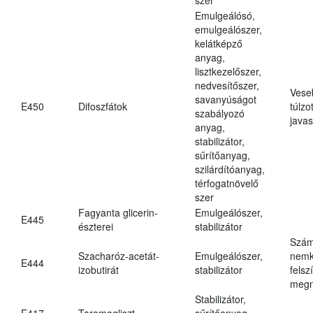
Emulgeálósó,
emulgeálószer,
kelátképző
anyag,
lisztkezelőszer,
nedvesítőszer,
Vese
savanyúságot
E450
Difoszfátok
túlzo
szabályozó
javas
anyag,
stabilizátor,
sűrítőanyag,
szilárdítóanyag,
térfogatnövelő
szer
Fagyanta glicerin-
Emulgeálószer,
E445
észterei
stabilizátor
Szám
Szacharóz-acetát-
Emulgeálószer,
nemk
E444
izobutirát
stabilizátor
felsz
megn
Stabilizátor,
E417
Taramagliszt
sűrítőanyag,