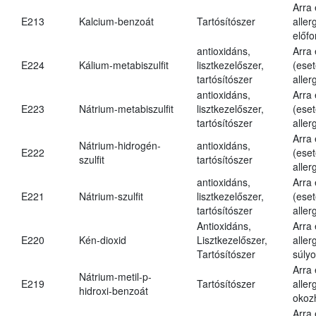
Arra
E213
Kalcium-benzoát
Tartósítószer
aller
előfo
antioxidáns,
Arra
E224
Kálium-metabiszulfit
lisztkezelőszer,
(eset
tartósítószer
aller
antioxidáns,
Arra
E223
Nátrium-metabiszulfit
lisztkezelőszer,
(eset
tartósítószer
aller
Arra
Nátrium-hidrogén-
antioxidáns,
E222
(eset
szulfit
tartósítószer
aller
antioxidáns,
Arra
E221
Nátrium-szulfit
lisztkezelőszer,
(eset
tartósítószer
aller
Antioxidáns,
Arra
E220
Kén-dioxid
Lisztkezelőszer,
aller
Tartósítószer
súlyo
Arra
Nátrium-metil-p-
E219
Tartósítószer
aller
hidroxi-benzoát
okoz
Arra