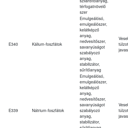
szilárdítóanyag,
térfogatnövelő
szer
Emulgeálósó,
emulgeálószer,
kelátképző
anyag,
Vese
nedvesítőszer,
E340
Kálium-foszfátok
túlzo
savanyúságot
javas
szabályozó
anyag,
stabilizátor,
sűrítőanyag
Emulgeálósó,
emulgeálószer,
kelátképző
anyag,
nedvesítőszer,
savanyúságot
Vese
E339
Nátrium-foszfátok
szabályozó
túlzo
anyag,
javas
stabilizátor,
sűrítőanyag,