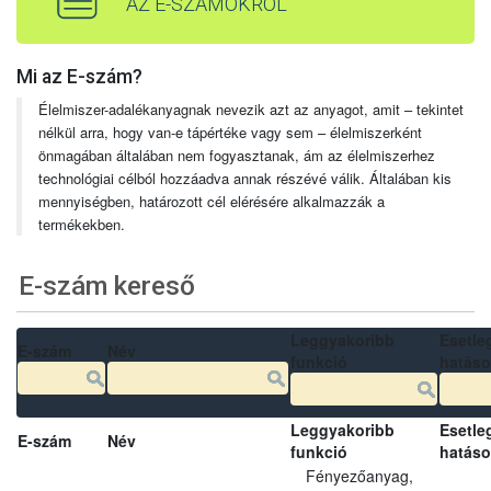
AZ E-SZÁMOKRÓL
Mi az E-szám?
Élelmiszer-adalékanyagnak nevezik azt az anyagot, amit – tekintet
nélkül arra, hogy van-e tápértéke vagy sem – élelmiszerként
önmagában általában nem fogyasztanak, ám az élelmiszerhez
technológiai célból hozzáadva annak részévé válik. Általában kis
mennyiségben, határozott cél elérésére alkalmazzák a
termékekben.
E-szám kereső
Leggyakoribb
Esetle
E-szám
Név
funkció
hatás
Leggyakoribb
Esetle
E-szám
Név
funkció
hatás
Fényezőanyag,