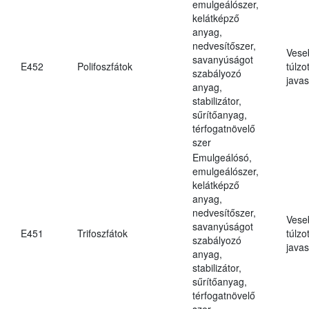
emulgeálószer,
kelátképző
anyag,
nedvesítőszer,
Vese
savanyúságot
E452
Polifoszfátok
túlzo
szabályozó
javas
anyag,
stabilizátor,
sűrítőanyag,
térfogatnövelő
szer
Emulgeálósó,
emulgeálószer,
kelátképző
anyag,
nedvesítőszer,
Vese
savanyúságot
E451
Trifoszfátok
túlzo
szabályozó
javas
anyag,
stabilizátor,
sűrítőanyag,
térfogatnövelő
szer