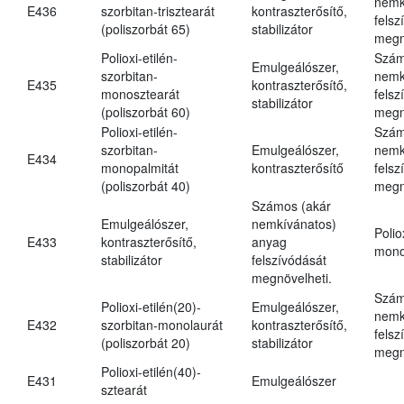
nemk
E436
szorbitan-trisztearát
kontraszterősítő,
felsz
(poliszorbát 65)
stabilizátor
megn
Polioxi-etilén-
Szám
Emulgeálószer,
szorbitan-
nemk
E435
kontraszterősítő,
monosztearát
felsz
stabilizátor
(poliszorbát 60)
megn
Polioxi-etilén-
Szám
szorbitan-
Emulgeálószer,
nemk
E434
monopalmitát
kontraszterősítő
felsz
(poliszorbát 40)
megn
Számos (akár
Emulgeálószer,
nemkívánatos)
Polio
E433
kontraszterősítő,
anyag
mono
stabilizátor
felszívódását
megnövelheti.
Szám
Polioxi-etilén(20)-
Emulgeálószer,
nemk
E432
szorbitan-monolaurát
kontraszterősítő,
felsz
(poliszorbát 20)
stabilizátor
megn
Polioxi-etilén(40)-
E431
Emulgeálószer
sztearát