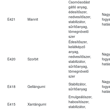
Csomósodást
gátló anyag,
édesítőszer,
Nagy
nedvesítőszer,
E421
Mannit
fogy
stabilizátor,
hatá
sűrítőanyag,
tömegnövelő
szer
Édesítőszer,
kelátképző
anyag,
Nagy
nedvesítőszer,
E420
Szorbit
fogy
stabilizátor,
hatá
sűrítőanyag,
tömegnövelő
szer
Nagy
Stabilizátor,
E418
Gellángumi
fogy
sűrítőanyag
hatá
Emulgeálószer,
habosítószer,
E415
Xantángumi
stabilizátor,