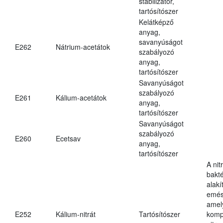
stabilizátor,
tartósítószer
Kelátképző
anyag,
savanyúságot
E262
Nátrium-acetátok
szabályozó
anyag,
tartósítószer
Savanyúságot
szabályozó
E261
Kálium-acetátok
anyag,
tartósítószer
Savanyúságot
szabályozó
E260
Ecetsav
anyag,
tartósítószer
A nit
bakté
alakí
emés
amely
E252
Kálium-nitrát
Tartósítószer
komp