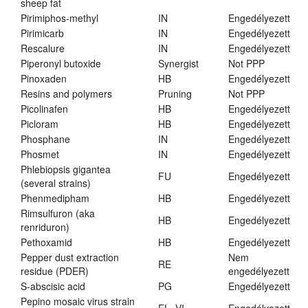
sheep fat
Pirimiphos-methyl
IN
Engedélyezett
Pirimicarb
IN
Engedélyezett
Rescalure
IN
Engedélyezett
Piperonyl butoxide
Synergist
Not PPP
Pinoxaden
HB
Engedélyezett
Resins and polymers
Pruning
Not PPP
Picolinafen
HB
Engedélyezett
Picloram
HB
Engedélyezett
Phosphane
IN
Engedélyezett
Phosmet
IN
Engedélyezett
Phlebiopsis gigantea
FU
Engedélyezett
(several strains)
Phenmedipham
HB
Engedélyezett
Rimsulfuron (aka
HB
Engedélyezett
renriduron)
Pethoxamid
HB
Engedélyezett
Pepper dust extraction
Nem
RE
residue (PDER)
engedélyezett
S-abscisic acid
PG
Engedélyezett
Pepino mosaic virus strain