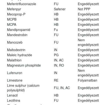
Mefentrifluconazole
FU
Engedélyezett
Mefenpyr
Safener
Not PPP
Mecoprop-P
HB
Engedélyezett
MCPB
HB
Engedélyezett
MCPA
HB
Engedélyezett
Mandipropamid
Fu
Engedélyezett
Mandestrobin
FU
Engedélyezett
Nem
Mancozeb
FU
engedélyezett
Maltodextrin
IN
Engedélyezett
Maleic hydrazide
PG
Engedélyezett
Malathion
IN, AC
Engedélyezett
Magnesium phosphide
IN, RO
Engedélyezett
Nem
Lufenuron
IN
engedélyezett
Limestone
RE
Folyamatban
Lime sulphur (calcium
FU, IN, AC
Engedélyezett
polysulphid)
Lenacil
HB
Engedélyezett
Lecithins
FU
Engedélyezett