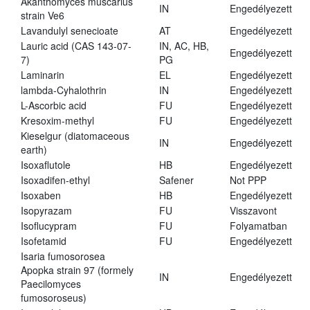
Akanthomyces muscarius
IN
Engedélyezett
strain Ve6
Lavandulyl senecioate
AT
Engedélyezett
Lauric acid (CAS 143-07-
IN, AC, HB,
Engedélyezett
7)
PG
Laminarin
EL
Engedélyezett
lambda-Cyhalothrin
IN
Engedélyezett
L-Ascorbic acid
FU
Engedélyezett
Kresoxim-methyl
FU
Engedélyezett
Kieselgur (diatomaceous
IN
Engedélyezett
earth)
Isoxaflutole
HB
Engedélyezett
Isoxadifen-ethyl
Safener
Not PPP
Isoxaben
HB
Engedélyezett
Isopyrazam
FU
Visszavont
Isoflucypram
FU
Folyamatban
Isofetamid
FU
Engedélyezett
Isaria fumosorosea
Apopka strain 97 (formely
IN
Engedélyezett
Paecilomyces
fumosoroseus)