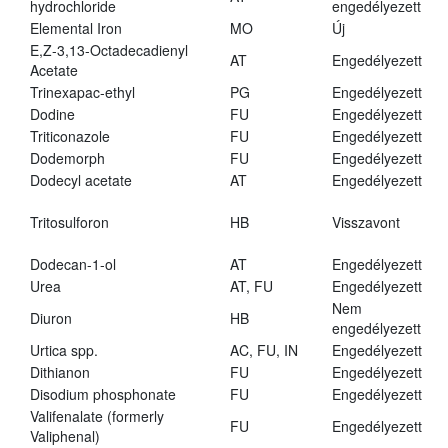
hydrochloride
engedélyezett
Elemental Iron
MO
Új
E,Z-3,13-Octadecadienyl
AT
Engedélyezett
Acetate
Trinexapac-ethyl
PG
Engedélyezett
Dodine
FU
Engedélyezett
Triticonazole
FU
Engedélyezett
Dodemorph
FU
Engedélyezett
Dodecyl acetate
AT
Engedélyezett
Tritosulforon
HB
Visszavont
Dodecan-1-ol
AT
Engedélyezett
Urea
AT, FU
Engedélyezett
Nem
Diuron
HB
engedélyezett
Urtica spp.
AC, FU, IN
Engedélyezett
Dithianon
FU
Engedélyezett
Disodium phosphonate
FU
Engedélyezett
Valifenalate (formerly
FU
Engedélyezett
Valiphenal)