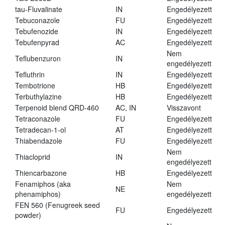
tau-Fluvalinate
IN
Engedélyezett
Tebuconazole
FU
Engedélyezett
Tebufenozide
IN
Engedélyezett
Tebufenpyrad
AC
Engedélyezett
Nem
Teflubenzuron
IN
engedélyezett
Tefluthrin
IN
Engedélyezett
Tembotrione
HB
Engedélyezett
Terbuthylazine
HB
Engedélyezett
Terpenoid blend QRD-460
AC, IN
Visszavont
Tetraconazole
FU
Engedélyezett
Tetradecan-1-ol
AT
Engedélyezett
Thiabendazole
FU
Engedélyezett
Nem
Thiacloprid
IN
engedélyezett
Thiencarbazone
HB
Engedélyezett
Fenamiphos (aka
Nem
NE
phenamiphos)
engedélyezett
FEN 560 (Fenugreek seed
FU
Engedélyezett
powder)