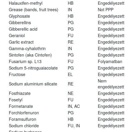
Halauxifen-methyl
HB
Engedélyezett
Grease (bands, fruit trees)
IN
Not PPP
Glyphosate
HB
Engedélyezett
Gibberellins
PG
Engedélyezett
Gibberellic acid
PG
Engedélyezett
Geraniol
FU
Engedélyezett
Garlic extract
RE
Engedélyezett
Gamma-cyhalothrin
IN
Engedélyezett
Sintofen (aka Cintofen)
PG
Engedélyezett
Fusarium sp. L13
FU
Folyamatban
Sodium 5-nitroguaiacolate
PG
Engedélyezett
Fructose
EL
Engedélyezett
Nem
Sodium aluminium silicate
RE
engedélyezett
Fosthiazate
NE
Engedélyezett
Fosetyl
FU
Engedélyezett
Formetanate
IN, AC
Engedélyezett
Forchlorfenuron
PG
Engedélyezett
Foramsulfuron
HB
Engedélyezett
Sodium chloride
FU, IN
Engedélyezett