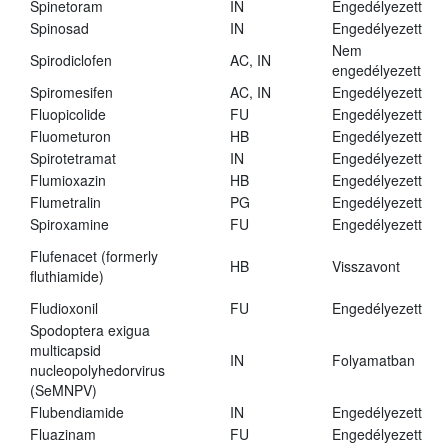
Spinetoram
IN
Engedélyezett
Spinosad
IN
Engedélyezett
Nem
Spirodiclofen
AC, IN
engedélyezett
Spiromesifen
AC, IN
Engedélyezett
Fluopicolide
FU
Engedélyezett
Fluometuron
HB
Engedélyezett
Spirotetramat
IN
Engedélyezett
Flumioxazin
HB
Engedélyezett
Flumetralin
PG
Engedélyezett
Spiroxamine
FU
Engedélyezett
Flufenacet (formerly
HB
Visszavont
fluthiamide)
Fludioxonil
FU
Engedélyezett
Spodoptera exigua
multicapsid
IN
Folyamatban
nucleopolyhedorvirus
(SeMNPV)
Flubendiamide
IN
Engedélyezett
Fluazinam
FU
Engedélyezett