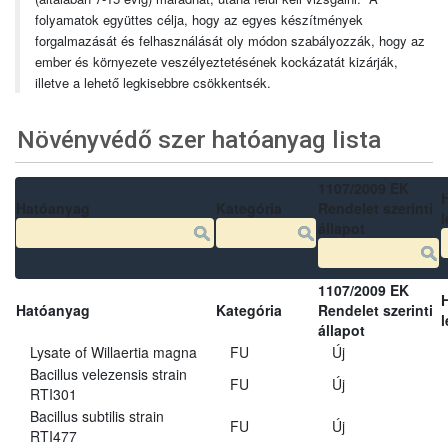
folyamatok együttes célja, hogy az egyes készítmények
forgalmazását és felhasználását oly módon szabályozzák, hogy az
ember és környezete veszélyeztetésének kockázatát kizárják,
illetve a lehető legkisebbre csökkentsék.
Növényvédő szer hatóanyag lista
1107/2009 EK
Hatóanyag
Kategória
Rendelet szerinti
l
állapot
1107/2009 EK
Hatóanyag
Kategória
Rendelet szerinti
l
állapot
Lysate of Willaertia magna
FU
Új
Bacillus velezensis strain
FU
Új
RTI301
Bacillus subtilis strain
FU
Új
RTI477