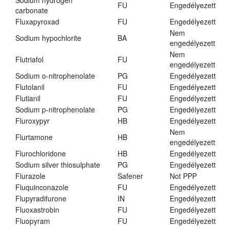
Sodium hydrogen
FU
Engedélyezett
carbonate
Fluxapyroxad
FU
Engedélyezett
Nem
Sodium hypochlorite
BA
engedélyezett
Nem
Flutriafol
FU
engedélyezett
Sodium o-nitrophenolate
PG
Engedélyezett
Flutolanil
FU
Engedélyezett
Flutianil
FU
Engedélyezett
Sodium p-nitrophenolate
PG
Engedélyezett
Fluroxypyr
HB
Engedélyezett
Nem
Flurtamone
HB
engedélyezett
Flurochloridone
HB
Engedélyezett
Sodium silver thiosulphate
PG
Engedélyezett
Flurazole
Safener
Not PPP
Fluquinconazole
FU
Engedélyezett
Flupyradifurone
IN
Engedélyezett
Fluoxastrobin
FU
Engedélyezett
Fluopyram
FU
Engedélyezett