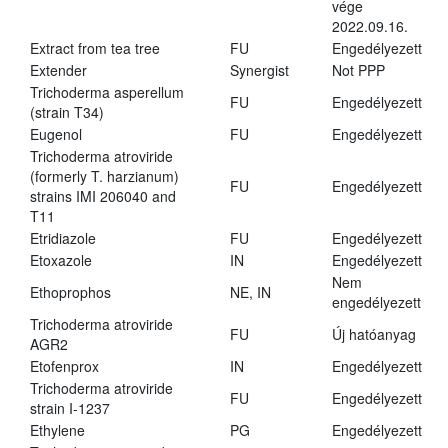
vége
2022.09.16.
Extract from tea tree
FU
Engedélyezett
Extender
Synergist
Not PPP
Trichoderma asperellum
FU
Engedélyezett
(strain T34)
Eugenol
FU
Engedélyezett
Trichoderma atroviride
(formerly T. harzianum)
FU
Engedélyezett
strains IMI 206040 and
T11
Etridiazole
FU
Engedélyezett
Etoxazole
IN
Engedélyezett
Nem
Ethoprophos
NE, IN
engedélyezett
Trichoderma atroviride
FU
Új hatóanyag
AGR2
Etofenprox
IN
Engedélyezett
Trichoderma atroviride
FU
Engedélyezett
strain I-1237
Ethylene
PG
Engedélyezett