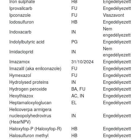
Iron sulphate
HB
Engedélyezett
Iprovalicarb
FU
Engedélyezett
Ipconazole
FU
Visszavont
Iodosulfuron
HB
Engedélyezett
Nem
Indoxacarb
IN
engedélyezett
Indolylbutyric acid
PG
Engedélyezett
Nem
Imidacloprid
IN
engedélyezett
Imazamox
31/10/2024
Engedélyezett
Imazalil (aka enilconazole)
FU
Engedélyezett
Hymexazol
FU
Engedélyezett
Hydrolysed proteins
IN
Engedélyezett
Hydrogen peroxide
BA, FU
Engedélyezett
Hexythiazox
AC, IN
Engedélyezett
Heptamaloxyloglucan
EL
Engedélyezett
Helicoverpa armigera
nucleopolyhedrovirus
IN
Engedélyezett
(HearNPV)
Haloxyfop-P (Haloxyfop-R)
HB
Engedélyezett
Halosulfuron methyl
HB
Engedélyezett