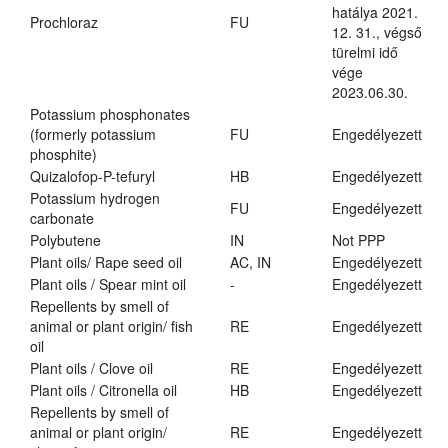
hatálya 2021.
Prochloraz
FU
12. 31., végső
türelmi idő
vége
2023.06.30.
Potassium phosphonates
(formerly potassium
FU
Engedélyezett
phosphite)
Quizalofop-P-tefuryl
HB
Engedélyezett
Potassium hydrogen
FU
Engedélyezett
carbonate
Polybutene
IN
Not PPP
Plant oils/ Rape seed oil
AC, IN
Engedélyezett
Plant oils / Spear mint oil
-
Engedélyezett
Repellents by smell of
animal or plant origin/ fish
RE
Engedélyezett
oil
Plant oils / Clove oil
RE
Engedélyezett
Plant oils / Citronella oil
HB
Engedélyezett
Repellents by smell of
animal or plant origin/
RE
Engedélyezett