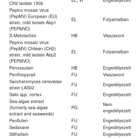
EL, VI
Engedélyezett
CH2 isolate 1906
Pepino mosaic virus
(PepMV) European (EU)
EL
Folyamatban
strain, mild isolate Abp1
(PEPMVO)
S-Metolachlor
HB
Visszavont
Pepino mosaic virus
(PepMV) Chilean (CH2)
EL
Folyamatban
strain, mild isolate Abp2
(PEPMVO)
Penoxsulam
HB
Engedélyezett
Penthiopyrad
FU
Visszavont
Saccharomyces cerevisiae
FU
Engedélyezett
strain LAS02
Salix spp. cortex
FU
Engedélyezett
Sea-algae extract
Nem
(formerly sea-algae
PG
engedélyezett
extract and seaweeds)
Penflufen
FU
Engedélyezett
Sedaxane
FU
Engedélyezett
Silthiofam
FU
Engedélyezett