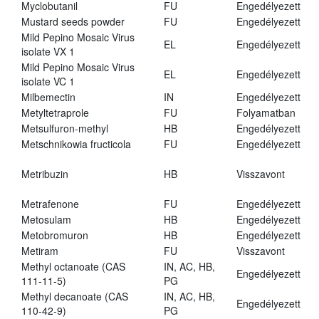
Myclobutanil
FU
Engedélyezett
Mustard seeds powder
FU
Engedélyezett
Mild Pepino Mosaic Virus
EL
Engedélyezett
isolate VX 1
Mild Pepino Mosaic Virus
EL
Engedélyezett
isolate VC 1
Milbemectin
IN
Engedélyezett
Metyltetraprole
FU
Folyamatban
Metsulfuron-methyl
HB
Engedélyezett
Metschnikowia fructicola
FU
Engedélyezett
Metribuzin
HB
Visszavont
Metrafenone
FU
Engedélyezett
Metosulam
HB
Engedélyezett
Metobromuron
HB
Engedélyezett
Metiram
FU
Visszavont
Methyl octanoate (CAS
IN, AC, HB,
Engedélyezett
111-11-5)
PG
Methyl decanoate (CAS
IN, AC, HB,
Engedélyezett
110-42-9)
PG