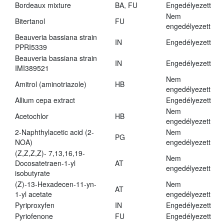
Bordeaux mixture
BA, FU
Engedélyezett
Nem
Bitertanol
FU
engedélyezett
Beauveria bassiana strain
IN
Engedélyezett
PPRI5339
Beauveria bassiana strain
IN
Engedélyezett
IMI389521
Nem
Amitrol (aminotriazole)
HB
engedélyezett
Allium cepa extract
Engedélyezett
Nem
Acetochlor
HB
engedélyezett
2-Naphthylacetic acid (2-
Nem
PG
NOA)
engedélyezett
(Z,Z,Z,Z)- 7,13,16,19-
Nem
Docosatetraen-1-yl
AT
engedélyezett
isobutyrate
(Z)-13-Hexadecen-11-yn-
Nem
AT
1-yl acetate
engedélyezett
Pyriproxyfen
IN
Engedélyezett
Pyriofenone
FU
Engedélyezett