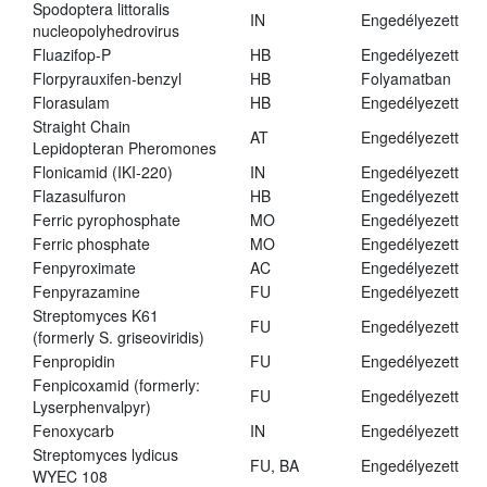
Spodoptera littoralis
IN
Engedélyezett
nucleopolyhedrovirus
Fluazifop-P
HB
Engedélyezett
Florpyrauxifen-benzyl
HB
Folyamatban
Florasulam
HB
Engedélyezett
Straight Chain
AT
Engedélyezett
Lepidopteran Pheromones
Flonicamid (IKI-220)
IN
Engedélyezett
Flazasulfuron
HB
Engedélyezett
Ferric pyrophosphate
MO
Engedélyezett
Ferric phosphate
MO
Engedélyezett
Fenpyroximate
AC
Engedélyezett
Fenpyrazamine
FU
Engedélyezett
Streptomyces K61
FU
Engedélyezett
(formerly S. griseoviridis)
Fenpropidin
FU
Engedélyezett
Fenpicoxamid (formerly:
FU
Engedélyezett
Lyserphenvalpyr)
Fenoxycarb
IN
Engedélyezett
Streptomyces lydicus
FU, BA
Engedélyezett
WYEC 108