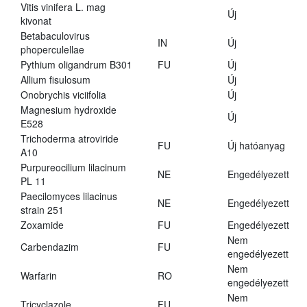
Vitis vinifera L. mag
Új
kivonat
Betabaculovirus
IN
Új
phoperculellae
Pythium oligandrum B301
FU
Új
Allium fisulosum
Új
Onobrychis viciifolia
Új
Magnesium hydroxide
Új
E528
Trichoderma atroviride
FU
Új hatóanyag
A10
Purpureocilium lilacinum
NE
Engedélyezett
PL 11
Paecilomyces lilacinus
NE
Engedélyezett
strain 251
Zoxamide
FU
Engedélyezett
Nem
Carbendazim
FU
engedélyezett
Nem
Warfarin
RO
engedélyezett
Nem
Tricyclazole
FU