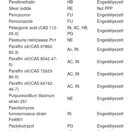
Pendimethalin
HB
Engedélyezett
Silver iodide
RE
Not PPP
Pencycuron
FU
Engedélyezett
Penconazole
FU
Engedélyezett
Pelargonic acid (CAS 112-
IN, AC, HB,
Engedélyezett
05-0)
PG
Pasteuria nishizawae Pn1
NE
Engedélyezett
Paraffin oil/(CAS 97862-
Ac, IN
Engedélyezett
82-3)
Paraffin oil/(CAS 8042-47-
AC, IN
Engedélyezett
5)
Paraffin oil/(CAS 72623-
AC, IN
Engedélyezett
86-0)
Paraffin oil/(CAS 64742-
AC, IN
Engedélyezett
46-7)
Purpureocillium lilacinum
NE
Engedélyezett
strain 251
Paecilomyces
fumosoroseus strain
IN
Engedélyezett
Fe9901
Paclobutrazol
PG
Engedélyezett