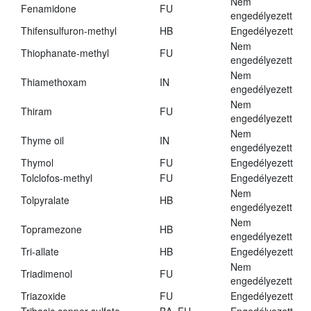
Nem
Fenamidone
FU
engedélyezett
Thifensulfuron-methyl
HB
Engedélyezett
Nem
Thiophanate-methyl
FU
engedélyezett
Nem
Thiamethoxam
IN
engedélyezett
Nem
Thiram
FU
engedélyezett
Nem
Thyme oil
IN
engedélyezett
Thymol
FU
Engedélyezett
Tolclofos-methyl
FU
Engedélyezett
Nem
Tolpyralate
HB
engedélyezett
Nem
Topramezone
HB
engedélyezett
Tri-allate
HB
Engedélyezett
Nem
Triadimenol
FU
engedélyezett
Triazoxide
FU
Engedélyezett