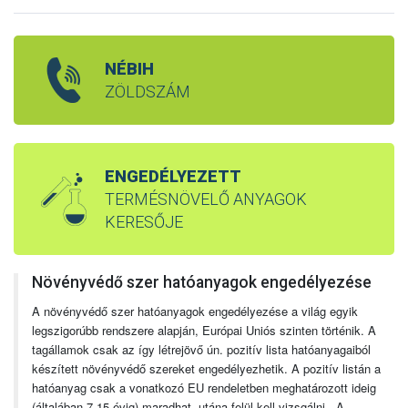
NÉBIH
ZÖLDSZÁM
ENGEDÉLYEZETT
TERMÉSNÖVELŐ ANYAGOK
KERESŐJE
Növényvédő szer hatóanyagok engedélyezése
A növényvédő szer hatóanyagok engedélyezése a világ egyik
legszigorúbb rendszere alapján, Európai Uniós szinten történik. A
tagállamok csak az így létrejövő ún. pozitív lista hatóanyagaiból
készített növényvédő szereket engedélyezhetik. A pozitív listán a
hatóanyag csak a vonatkozó EU rendeletben meghatározott ideig
(általában 7-15 évig) maradhat, utána felül kell vizsgálni. A