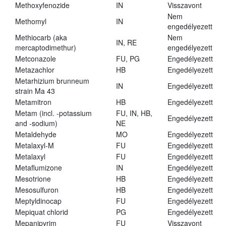
Methoxyfenozide
IN
Visszavont
Nem
Methomyl
IN
engedélyezett
Methiocarb (aka
Nem
IN, RE
mercaptodimethur)
engedélyezett
Metconazole
FU, PG
Engedélyezett
Metazachlor
HB
Engedélyezett
Metarhizium brunneum
IN
Engedélyezett
strain Ma 43
Metamitron
HB
Engedélyezett
Metam (incl. -potassium
FU, IN, HB,
Engedélyezett
and -sodium)
NE
Metaldehyde
MO
Engedélyezett
Metalaxyl-M
FU
Engedélyezett
Metalaxyl
FU
Engedélyezett
Metaflumizone
IN
Engedélyezett
Mesotrione
HB
Engedélyezett
Mesosulfuron
HB
Engedélyezett
Meptyldinocap
FU
Engedélyezett
Mepiquat chlorid
PG
Engedélyezett
Mepanipyrim
FU
Visszavont