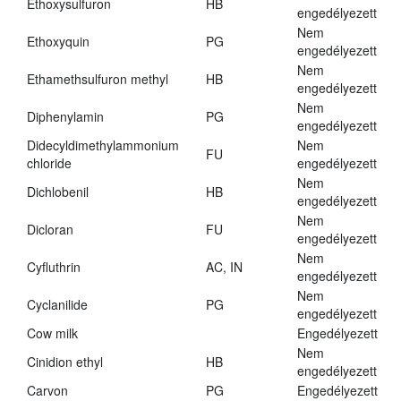
Ethoxysulfuron
HB
engedélyezett
Nem
Ethoxyquin
PG
engedélyezett
Nem
Ethamethsulfuron methyl
HB
engedélyezett
Nem
Diphenylamin
PG
engedélyezett
Didecyldimethylammonium
Nem
FU
chloride
engedélyezett
Nem
Dichlobenil
HB
engedélyezett
Nem
Dicloran
FU
engedélyezett
Nem
Cyfluthrin
AC, IN
engedélyezett
Nem
Cyclanilide
PG
engedélyezett
Cow milk
Engedélyezett
Nem
Cinidion ethyl
HB
engedélyezett
Carvon
PG
Engedélyezett