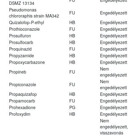
FU
Engedélyezett
DSMZ 13134
Pseudomonas
FU
Engedélyezett
chlororaphis strain MA342
Quizalofop-P-ethyl
HB
Engedélyezett
Prothioconazole
FU
Engedélyezett
Prosulfuron
HB
Engedélyezett
Prosulfocarb
HB
Engedélyezett
Proquinazid
FU
Engedélyezett
Propyzamide
HB
Engedélyezett
Propoxycarbazone
HB
Engedélyezett
Nem
Propineb
FU
engedélyezett
Nem
Propiconazole
FU
engedélyezett
Propaquizafop
HB
Engedélyezett
Propamocarb
FU
Engedélyezett
Prohexadione
PG
Engedélyezett
Profoxydim
HB
Engedélyezett
Nem
engedélyezett,
visszavonás