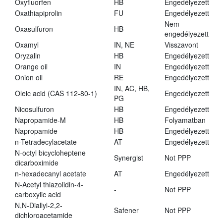
Oxyfluorfen
HB
Engedélyezett
Oxathiapiprolin
FU
Engedélyezett
Nem
Oxasulfuron
HB
engedélyezett
Oxamyl
IN, NE
Visszavont
Oryzalin
HB
Engedélyezett
Orange oil
IN
Engedélyezett
Onion oil
RE
Engedélyezett
IN, AC, HB,
Oleic acid (CAS 112-80-1)
Engedélyezett
PG
Nicosulfuron
HB
Engedélyezett
Napropamide-M
HB
Folyamatban
Napropamide
HB
Engedélyezett
n-Tetradecylacetate
AT
Engedélyezett
N-octyl bicycloheptene
Synergist
Not PPP
dicarboximide
n-hexadecanyl acetate
AT
Engedélyezett
N-Acetyl thiazolidin-4-
-
Not PPP
carboxylic acid
N,N-Diallyl-2,2-
Safener
Not PPP
dichloroacetamide