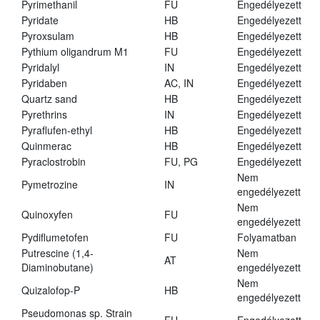
Pyrimethanil
FU
Engedélyezett
Pyridate
HB
Engedélyezett
Pyroxsulam
HB
Engedélyezett
Pythium oligandrum M1
FU
Engedélyezett
Pyridalyl
IN
Engedélyezett
Pyridaben
AC, IN
Engedélyezett
Quartz sand
HB
Engedélyezett
Pyrethrins
IN
Engedélyezett
Pyraflufen-ethyl
HB
Engedélyezett
Quinmerac
HB
Engedélyezett
Pyraclostrobin
FU, PG
Engedélyezett
Nem
Pymetrozine
IN
engedélyezett
Nem
Quinoxyfen
FU
engedélyezett
Pydiflumetofen
FU
Folyamatban
Putrescine (1,4-
Nem
AT
Diaminobutane)
engedélyezett
Nem
Quizalofop-P
HB
engedélyezett
Pseudomonas sp. Strain