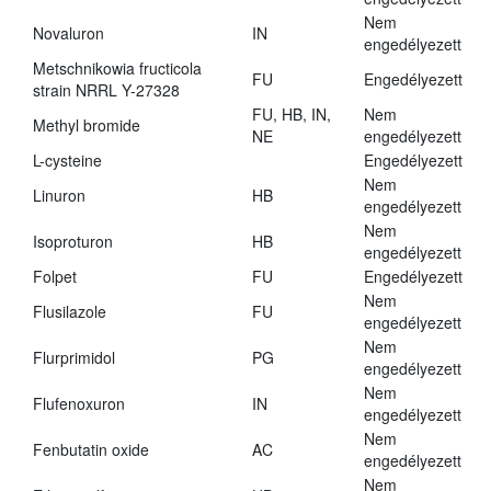
Nem
Novaluron
IN
engedélyezett
Metschnikowia fructicola
FU
Engedélyezett
strain NRRL Y-27328
FU, HB, IN,
Nem
Methyl bromide
NE
engedélyezett
L-cysteine
Engedélyezett
Nem
Linuron
HB
engedélyezett
Nem
Isoproturon
HB
engedélyezett
Folpet
FU
Engedélyezett
Nem
Flusilazole
FU
engedélyezett
Nem
Flurprimidol
PG
engedélyezett
Nem
Flufenoxuron
IN
engedélyezett
Nem
Fenbutatin oxide
AC
engedélyezett
Nem