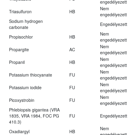
engedélyezett
Nem
Triasulfuron
HB
engedélyezett
Sodium hydrogen
Engedélyezett
carbonate
Nem
Propisochlor
HB
engedélyezett
Nem
Propargite
AC
engedélyezett
Nem
Propanil
HB
engedélyezett
Nem
Potassium thiocyanate
FU
engedélyezett
Nem
Potassium iodide
FU
engedélyezett
Nem
Picoxystrobin
FU
engedélyezett
Phlebiopsis gigantea (VRA
1835, VRA 1984, FOC PG
FU
Engedélyezett
410.3)
Nem
Oxadiargyl
HB
engedélyezett