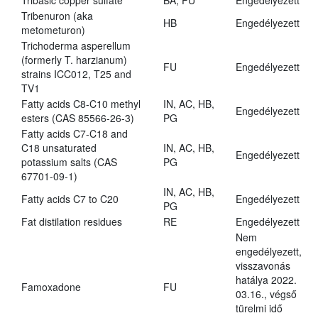
Tribasic copper sulfate
BA, FU
Engedélyezett
Tribenuron (aka
HB
Engedélyezett
metometuron)
Trichoderma asperellum
(formerly T. harzianum)
FU
Engedélyezett
strains ICC012, T25 and
TV1
Fatty acids C8-C10 methyl
IN, AC, HB,
Engedélyezett
esters (CAS 85566-26-3)
PG
Fatty acids C7-C18 and
C18 unsaturated
IN, AC, HB,
Engedélyezett
potassium salts (CAS
PG
67701-09-1)
IN, AC, HB,
Fatty acids C7 to C20
Engedélyezett
PG
Fat distilation residues
RE
Engedélyezett
Nem
engedélyezett,
visszavonás
hatálya 2022.
Famoxadone
FU
03.16., végső
türelmi idő