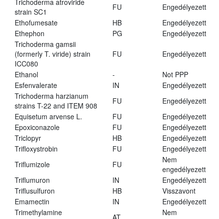
Trichoderma atroviride
FU
Engedélyezett
strain SC1
Ethofumesate
HB
Engedélyezett
Ethephon
PG
Engedélyezett
Trichoderma gamsii
(formerly T. viride) strain
FU
Engedélyezett
ICC080
Ethanol
-
Not PPP
Esfenvalerate
IN
Engedélyezett
Trichoderma harzianum
FU
Engedélyezett
strains T-22 and ITEM 908
Equisetum arvense L.
FU
Engedélyezett
Epoxiconazole
FU
Engedélyezett
Triclopyr
HB
Engedélyezett
Trifloxystrobin
FU
Engedélyezett
Nem
Triflumizole
FU
engedélyezett
Triflumuron
IN
Engedélyezett
Triflusulfuron
HB
Visszavont
Emamectin
IN
Engedélyezett
Trimethylamine
Nem
AT