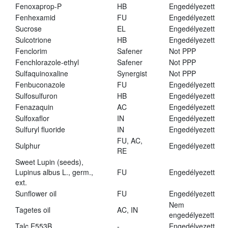
Fenoxaprop-P
HB
Engedélyezett
Fenhexamid
FU
Engedélyezett
Sucrose
EL
Engedélyezett
Sulcotrione
HB
Engedélyezett
Fenclorim
Safener
Not PPP
Fenchlorazole-ethyl
Safener
Not PPP
Sulfaquinoxaline
Synergist
Not PPP
Fenbuconazole
FU
Engedélyezett
Sulfosulfuron
HB
Engedélyezett
Fenazaquin
AC
Engedélyezett
Sulfoxaflor
IN
Engedélyezett
Sulfuryl fluoride
IN
Engedélyezett
FU, AC,
Sulphur
Engedélyezett
RE
Sweet Lupin (seeds),
Lupinus albus L., germ.,
FU
Engedélyezett
ext.
Sunflower oil
FU
Engedélyezett
Nem
Tagetes oil
AC, IN
engedélyezett
Talc E553B
-
Engedélyezett