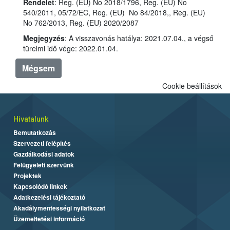
Rendelet
: Reg. (EU) No 2018/1796, Reg. (EU) No
540/2011, 05/72/EC, Reg. (EU) No 84/2018,, Reg. (EU)
No 762/2013, Reg. (EU) 2020/2087
Megjegyzés
: A visszavonás hatálya: 2021.07.04., a végső
türelmi idő vége: 2022.01.04.
Mégsem
Cookie beállítások
Hivatalunk
Bemutatkozás
Szervezeti felépítés
Gazdálkodási adatok
Felügyeleti szervünk
Projektek
Kapcsolódó linkek
Adatkezelési tájékoztató
Akadálymentességi nyilatkozat
Üzemeltetési információ