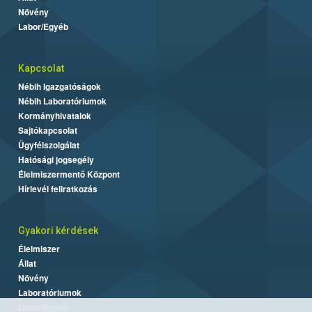
Növény
Labor/Egyéb
Kapcsolat
Nébih Igazgatóságok
Nébih Laboratóriumok
Kormányhivatalok
Sajtókapcsolat
Ügyfélszolgálat
Hatósági jogsegély
Élelmiszermentő Központ
Hírlevél feliratkozás
Gyakori kérdések
Élelmiszer
Állat
Növény
Laboratóriumok
Labor/Egyéb