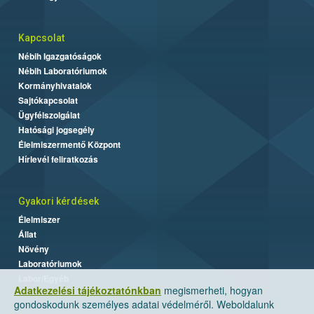
Kapcsolat
Nébih Igazgatóságok
Nébih Laboratóriumok
Kormányhivatalok
Sajtókapcsolat
Ügyfélszolgálat
Hatósági jogsegély
Élelmiszermentő Központ
Hírlevél feliratkozás
Gyakori kérdések
Élelmiszer
Állat
Növény
Laboratóriumok
Labor/Egyéb
Adatkezelési tájékoztatónkban
megismerheti, hogyan
gondoskodunk személyes adatai védelméről. Weboldalunk