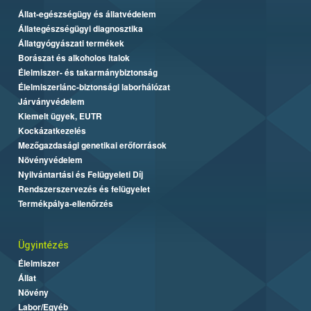
Állat-egészségügy és állatvédelem
Állategészségügyi diagnosztika
Állatgyógyászati termékek
Borászat és alkoholos italok
Élelmiszer- és takarmánybiztonság
Élelmiszerlánc-biztonsági laborhálózat
Járványvédelem
Kiemelt ügyek, EUTR
Kockázatkezelés
Mezőgazdasági genetikai erőforrások
Növényvédelem
Nyilvántartási és Felügyeleti Díj
Rendszerszervezés és felügyelet
Termékpálya-ellenőrzés
Ügyintézés
Élelmiszer
Állat
Növény
Labor/Egyéb