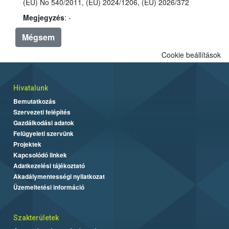
(EU) No 540/2011, (EU) 2024/1206, (EU) 2026/372
Megjegyzés
: -
Mégsem
Cookie beállítások
Hivatalunk
Bemutatkozás
Szervezeti felépítés
Gazdálkodási adatok
Felügyeleti szervünk
Projektek
Kapcsolódó linkek
Adatkezelési tájékoztató
Akadálymentességi nyilatkozat
Üzemeltetési információ
Szakterületek