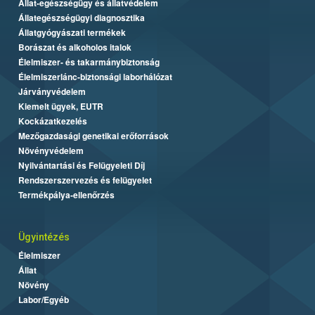
Állat-egészségügy és állatvédelem
Állategészségügyi diagnosztika
Állatgyógyászati termékek
Borászat és alkoholos italok
Élelmiszer- és takarmánybiztonság
Élelmiszerlánc-biztonsági laborhálózat
Járványvédelem
Kiemelt ügyek, EUTR
Kockázatkezelés
Mezőgazdasági genetikai erőforrások
Növényvédelem
Nyilvántartási és Felügyeleti Díj
Rendszerszervezés és felügyelet
Termékpálya-ellenőrzés
Ügyintézés
Élelmiszer
Állat
Növény
Labor/Egyéb