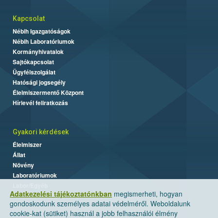
Kapcsolat
Nébih Igazgatóságok
Nébih Laboratóriumok
Kormányhivatalok
Sajtókapcsolat
Ügyfélszolgálat
Hatósági jogsegély
Élelmiszermentő Központ
Hírlevél feliratkozás
Gyakori kérdések
Élelmiszer
Állat
Növény
Laboratóriumok
Labor/Egyéb
Adatkezelési tájékoztatónkban
megismerheti, hogyan
gondoskodunk személyes adatai védelméről. Weboldalunk
cookie-kat (sütiket) használ a jobb felhasználói élmény