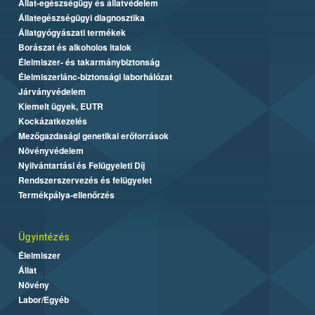
Állat-egészségügy és állatvédelem
Állategészségügyi diagnosztika
Állatgyógyászati termékek
Borászat és alkoholos italok
Élelmiszer- és takarmánybiztonság
Élelmiszerlánc-biztonsági laborhálózat
Járványvédelem
Kiemelt ügyek, EUTR
Kockázatkezelés
Mezőgazdasági genetikai erőforrások
Növényvédelem
Nyilvántartási és Felügyeleti Díj
Rendszerszervezés és felügyelet
Termékpálya-ellenőrzés
Ügyintézés
Élelmiszer
Állat
Növény
Labor/Egyéb