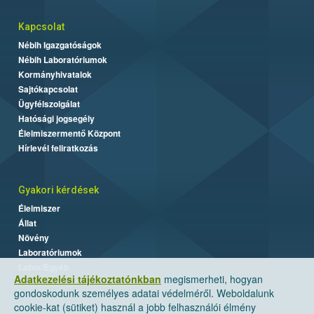
Kapcsolat
Nébih Igazgatóságok
Nébih Laboratóriumok
Kormányhivatalok
Sajtókapcsolat
Ügyfélszolgálat
Hatósági jogsegély
Élelmiszermentő Központ
Hírlevél feliratkozás
Gyakori kérdések
Élelmiszer
Állat
Növény
Laboratóriumok
Labor/Egyéb
Adatkezelési tájékoztatónkban
megismerheti, hogyan
gondoskodunk személyes adatai védelméről. Weboldalunk
cookie-kat (sütiket) használ a jobb felhasználói élmény