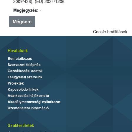
2009/438), (EU) 2024/1206
Megjegyzés
: -
Mégsem
Cookie beállítások
Hivatalunk
Bemutatkozás
Szervezeti felépítés
Gazdálkodási adatok
Felügyeleti szervünk
Projektek
Kapcsolódó linkek
Adatkezelési tájékoztató
Akadálymentességi nyilatkozat
Üzemeltetési információ
Szakterületek