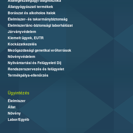
Állategészségügyi diagnosztika
Állatgyógyászati termékek
Borászat és alkoholos italok
Élelmiszer- és takarmánybiztonság
Élelmiszerlánc-biztonsági laborhálózat
Járványvédelem
Kiemelt ügyek, EUTR
Kockázatkezelés
Mezőgazdasági genetikai erőforrások
Növényvédelem
Nyilvántartási és Felügyeleti Díj
Rendszerszervezés és felügyelet
Termékpálya-ellenőrzés
Ügyintézés
Élelmiszer
Állat
Növény
Labor/Egyéb