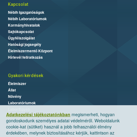
Kapcsolat
Nébih Igazgatóságok
Nébih Laboratóriumok
Kormányhivatalok
Sajtókapcsolat
Ügyfélszolgálat
Hatósági jogsegély
Élelmiszermentő Központ
Hírlevél feliratkozás
Gyakori kérdések
Élelmiszer
Állat
Növény
Laboratóriumok
Labor/Egyéb
Adatkezelési tájékoztatónkban
megismerheti, hogyan
gondoskodunk személyes adatai védelméről. Weboldalunk
cookie-kat (sütiket) használ a jobb felhasználói élmény
érdekében, melynek biztosításához kérjük, kattintson az