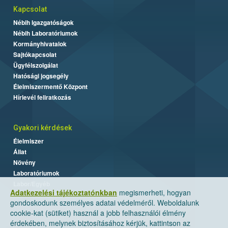
Kapcsolat
Nébih Igazgatóságok
Nébih Laboratóriumok
Kormányhivatalok
Sajtókapcsolat
Ügyfélszolgálat
Hatósági jogsegély
Élelmiszermentő Központ
Hírlevél feliratkozás
Gyakori kérdések
Élelmiszer
Állat
Növény
Laboratóriumok
Labor/Egyéb
Adatkezelési tájékoztatónkban
megismerheti, hogyan
gondoskodunk személyes adatai védelméről. Weboldalunk
cookie-kat (sütiket) használ a jobb felhasználói élmény
érdekében, melynek biztosításához kérjük, kattintson az