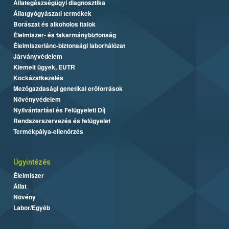
Állategészségügyi diagnosztika
Állatgyógyászati termékek
Borászat és alkoholos italok
Élelmiszer- és takarmánybiztonság
Élelmiszerlánc-biztonsági laborhálózat
Járványvédelem
Kiemelt ügyek, EUTR
Kockázatkezelés
Mezőgazdasági genetikai erőforrások
Növényvédelem
Nyilvántartási és Felügyeleti Díj
Rendszerszervezés és felügyelet
Termékpálya-ellenőrzés
Ügyintézés
Élelmiszer
Állat
Növény
Labor/Egyéb