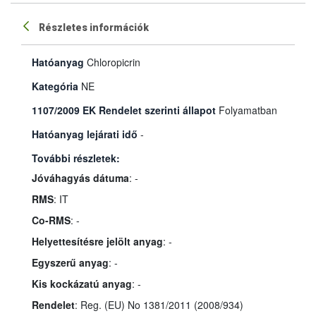
Részletes információk
Hatóanyag
Chloropicrin
Kategória
NE
1107/2009 EK Rendelet szerinti állapot
Folyamatban
Hatóanyag lejárati idő
-
További részletek:
Jóváhagyás dátuma
: -
RMS
: IT
Co-RMS
: -
Helyettesítésre jelölt anyag
: -
Egyszerű anyag
: -
Kis kockázatú anyag
: -
Rendelet
: Reg. (EU) No 1381/2011 (2008/934)