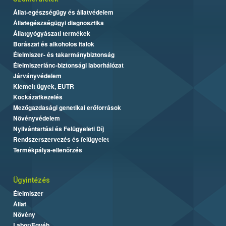
Állat-egészségügy és állatvédelem
Állategészségügyi diagnosztika
Állatgyógyászati termékek
Borászat és alkoholos italok
Élelmiszer- és takarmánybiztonság
Élelmiszerlánc-biztonsági laborhálózat
Járványvédelem
Kiemelt ügyek, EUTR
Kockázatkezelés
Mezőgazdasági genetikai erőforrások
Növényvédelem
Nyilvántartási és Felügyeleti Díj
Rendszerszervezés és felügyelet
Termékpálya-ellenőrzés
Ügyintézés
Élelmiszer
Állat
Növény
Labor/Egyéb