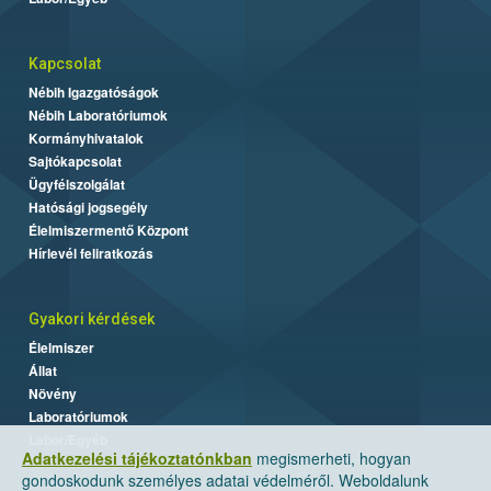
Kapcsolat
Nébih Igazgatóságok
Nébih Laboratóriumok
Kormányhivatalok
Sajtókapcsolat
Ügyfélszolgálat
Hatósági jogsegély
Élelmiszermentő Központ
Hírlevél feliratkozás
Gyakori kérdések
Élelmiszer
Állat
Növény
Laboratóriumok
Labor/Egyéb
Adatkezelési tájékoztatónkban
megismerheti, hogyan
gondoskodunk személyes adatai védelméről. Weboldalunk