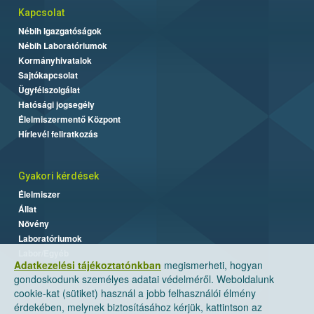
Kapcsolat
Nébih Igazgatóságok
Nébih Laboratóriumok
Kormányhivatalok
Sajtókapcsolat
Ügyfélszolgálat
Hatósági jogsegély
Élelmiszermentő Központ
Hírlevél feliratkozás
Gyakori kérdések
Élelmiszer
Állat
Növény
Laboratóriumok
Labor/Egyéb
Adatkezelési tájékoztatónkban
megismerheti, hogyan
gondoskodunk személyes adatai védelméről. Weboldalunk
cookie-kat (sütiket) használ a jobb felhasználói élmény
érdekében, melynek biztosításához kérjük, kattintson az