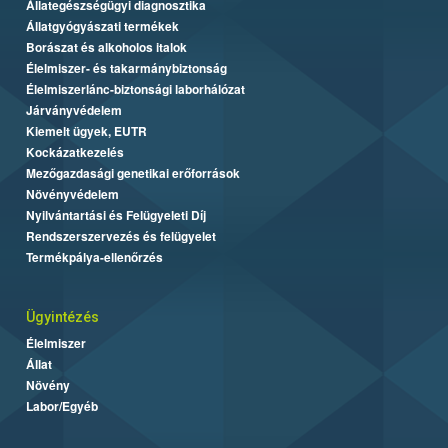
Állategészségügyi diagnosztika
Állatgyógyászati termékek
Borászat és alkoholos italok
Élelmiszer- és takarmánybiztonság
Élelmiszerlánc-biztonsági laborhálózat
Járványvédelem
Kiemelt ügyek, EUTR
Kockázatkezelés
Mezőgazdasági genetikai erőforrások
Növényvédelem
Nyilvántartási és Felügyeleti Díj
Rendszerszervezés és felügyelet
Termékpálya-ellenőrzés
Ügyintézés
Élelmiszer
Állat
Növény
Labor/Egyéb