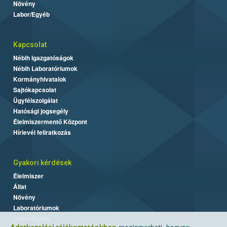
Növény
Labor/Egyéb
Kapcsolat
Nébih Igazgatóságok
Nébih Laboratóriumok
Kormányhivatalok
Sajtókapcsolat
Ügyfélszolgálat
Hatósági jogsegély
Élelmiszermentő Központ
Hírlevél feliratkozás
Gyakori kérdések
Élelmiszer
Állat
Növény
Laboratóriumok
Labor/Egyéb