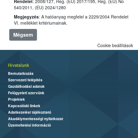
Rendelet
: 2008/127, Reg. (EU) 2017/195, Reg. (EU) No
540/2011, (EU) 2024/1280
Megjegyzés
: A hatóanyag megfelel a 2229/2004 Rendelet
VI. melléklet kritériumainak.
Mégsem
Cookie beállítások
Hivatalunk
Bemutatkozás
Szervezeti felépítés
Gazdálkodási adatok
Felügyeleti szervünk
Projektek
Kapcsolódó linkek
Adatkezelési tájékoztató
Akadálymentességi nyilatkozat
Üzemeltetési információ