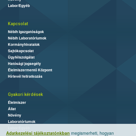
Labor/Egyéb
Kapcsolat
Nébih Igazgatóságok
Nébih Laboratóriumok
Kormányhivatalok
Sajtókapcsolat
Ügyfélszolgálat
Hatósági jogsegély
Élelmiszermentő Központ
Hírlevél feliratkozás
Gyakori kérdések
Élelmiszer
Állat
Növény
Laboratóriumok
Labor/Egyéb
Adatkezelési tájékoztatónkban
megismerheti, hogyan