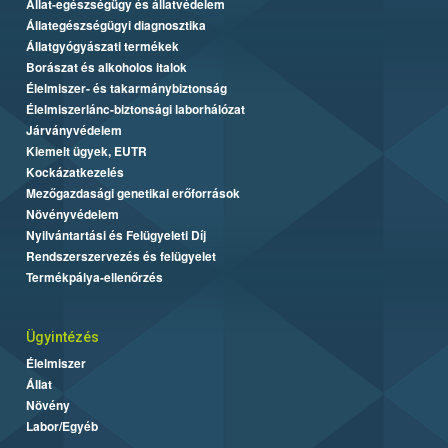
Állat-egészségügy és állatvédelem
Állategészségügyi diagnosztika
Állatgyógyászati termékek
Borászat és alkoholos italok
Élelmiszer- és takarmánybiztonság
Élelmiszerlánc-biztonsági laborhálózat
Járványvédelem
Kiemelt ügyek, EUTR
Kockázatkezelés
Mezőgazdasági genetikai erőforrások
Növényvédelem
Nyilvántartási és Felügyeleti Díj
Rendszerszervezés és felügyelet
Termékpálya-ellenőrzés
Ügyintézés
Élelmiszer
Állat
Növény
Labor/Egyéb