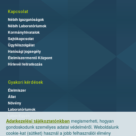
Kapcsolat
Nébih Igazgatóságok
Nébih Laboratóriumok
Kormányhivatalok
Sajtókapcsolat
Ügyfélszolgálat
Hatósági jogsegély
Élelmiszermentő Központ
Hírlevél feliratkozás
Gyakori kérdések
Élelmiszer
Állat
Növény
Laboratóriumok
Labor/Egyéb
Adatkezelési tájékoztatónkban
megismerheti, hogyan
gondoskodunk személyes adatai védelméről. Weboldalunk
cookie-kat (sütiket) használ a jobb felhasználói élmény