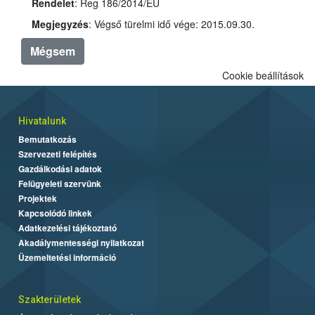
Rendelet
: Reg 186/2014/EU
Megjegyzés
: Végső türelmi idő vége: 2015.09.30.
Mégsem
Cookie beállítások
Hivatalunk
Bemutatkozás
Szervezeti felépítés
Gazdálkodási adatok
Felügyeleti szervünk
Projektek
Kapcsolódó linkek
Adatkezelési tájékoztató
Akadálymentességi nyilatkozat
Üzemeltetési információ
Szakterületek