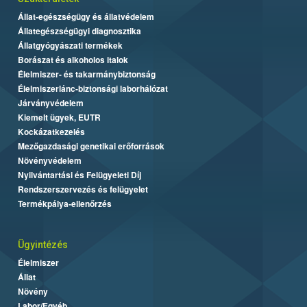
Állat-egészségügy és állatvédelem
Állategészségügyi diagnosztika
Állatgyógyászati termékek
Borászat és alkoholos italok
Élelmiszer- és takarmánybiztonság
Élelmiszerlánc-biztonsági laborhálózat
Járványvédelem
Kiemelt ügyek, EUTR
Kockázatkezelés
Mezőgazdasági genetikai erőforrások
Növényvédelem
Nyilvántartási és Felügyeleti Díj
Rendszerszervezés és felügyelet
Termékpálya-ellenőrzés
Ügyintézés
Élelmiszer
Állat
Növény
Labor/Egyéb