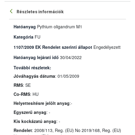
Részletes információk
Hatóanyag
Pythium oligandrum M1
Kategória
FU
1107/2009 EK Rendelet szerinti állapot
Engedélyezett
Hatóanyag lejárati idő
30/04/2022
További részletek:
Jóváhagyás dátuma
: 01/05/2009
RMS
: SE
Co-RMS
: HU
Helyettesítésre jelölt anyag
:-
Egyszerű anyag
: -
Kis kockázatú anyag
: -
Rendelet
: 2008/113, Reg. (EU) No 2019/168, Reg. (EU)