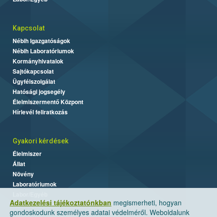
Kapcsolat
Nébih Igazgatóságok
Nébih Laboratóriumok
Kormányhivatalok
Sajtókapcsolat
Ügyfélszolgálat
Hatósági jogsegély
Élelmiszermentő Központ
Hírlevél feliratkozás
Gyakori kérdések
Élelmiszer
Állat
Növény
Laboratóriumok
Labor/Egyéb
Adatkezelési tájékoztatónkban
megismerheti, hogyan
gondoskodunk személyes adatai védelméről. Weboldalunk