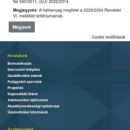
No 540/2011, (EU) 2022/2314
Megjegyzés
: A hatóanyag megfelel a 2229/2004 Rendelet
VI. melléklet kritériumainak.
Mégsem
Cookie beállítások
Hivatalunk
Bemutatkozás
Szervezeti felépítés
Gazdálkodási adatok
Felügyeleti szervünk
Projektek
Kapcsolódó linkek
Adatkezelési tájékoztató
Akadálymentességi nyilatkozat
Üzemeltetési információ
Szakterületek