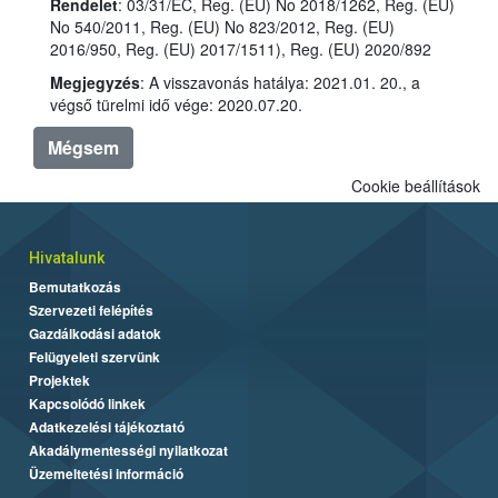
Rendelet
: 03/31/EC, Reg. (EU) No 2018/1262, Reg. (EU)
No 540/2011, Reg. (EU) No 823/2012, Reg. (EU)
2016/950, Reg. (EU) 2017/1511), Reg. (EU) 2020/892
Megjegyzés
: A visszavonás hatálya: 2021.01. 20., a
végső türelmi idő vége: 2020.07.20.
Mégsem
Cookie beállítások
Hivatalunk
Bemutatkozás
Szervezeti felépítés
Gazdálkodási adatok
Felügyeleti szervünk
Projektek
Kapcsolódó linkek
Adatkezelési tájékoztató
Akadálymentességi nyilatkozat
Üzemeltetési információ