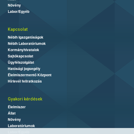
Növény
Labor/Egyéb
Kapcsolat
Nébih Igazgatóságok
Nébih Laboratóriumok
Kormányhivatalok
Sajtókapcsolat
Ügyfélszolgálat
Hatósági jogsegély
Élelmiszermentő Központ
Hírlevél feliratkozás
Gyakori kérdések
Élelmiszer
Állat
Növény
Laboratóriumok
Labor/Egyéb