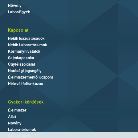
Növény
Labor/Egyéb
Kapcsolat
Nébih Igazgatóságok
Nébih Laboratóriumok
Kormányhivatalok
Sajtókapcsolat
Ügyfélszolgálat
Hatósági jogsegély
Élelmiszermentő Központ
Hírlevél feliratkozás
Gyakori kérdések
Élelmiszer
Állat
Növény
Laboratóriumok
Labor/Egyéb