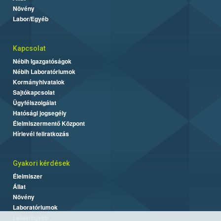
Növény
Labor/Egyéb
Kapcsolat
Nébih Igazgatóságok
Nébih Laboratóriumok
Kormányhivatalok
Sajtókapcsolat
Ügyfélszolgálat
Hatósági jogsegély
Élelmiszermentő Központ
Hírlevél feliratkozás
Gyakori kérdések
Élelmiszer
Állat
Növény
Laboratóriumok
Labor/Egyéb