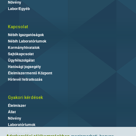
Növény
Labor/Egyéb
Kapcsolat
Nébih Igazgatóságok
Nébih Laboratóriumok
Kormányhivatalok
Sajtókapcsolat
Ügyfélszolgálat
Hatósági jogsegély
Élelmiszermentő Központ
Hírlevél feliratkozás
Gyakori kérdések
Élelmiszer
Állat
Növény
Laboratóriumok
Labor/Egyéb