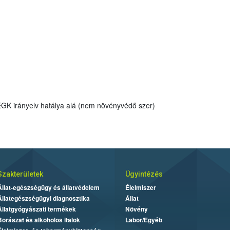
 EGK irányelv hatálya alá (nem növényvédő szer)
Szakterületek
Ügyintézés
Állat-egészségügy és állatvédelem
Élelmiszer
Állategészségügyi diagnosztika
Állat
Állatgyógyászati termékek
Növény
Borászat és alkoholos italok
Labor/Egyéb