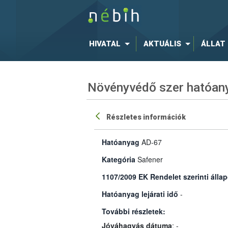
HIVATAL
AKTUÁLIS
ÁLLAT
Növényvédő szer hatóany
Részletes információk
Hatóanyag
AD-67
Kategória
Safener
1107/2009 EK Rendelet szerinti állap
Hatóanyag lejárati idő
-
További részletek:
Jóváhagyás dátuma
: -