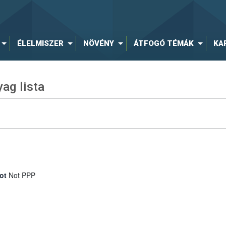
ÉLELMISZER
NÖVÉNY
ÁTFOGÓ TÉMÁK
KA
ag lista
ot
Not PPP