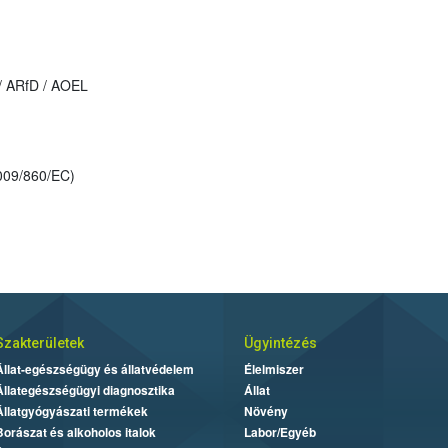
 / ARfD / AOEL
2009/860/EC)
Szakterületek
Ügyintézés
Állat-egészségügy és állatvédelem
Élelmiszer
Állategészségügyi diagnosztika
Állat
Állatgyógyászati termékek
Növény
Borászat és alkoholos italok
Labor/Egyéb