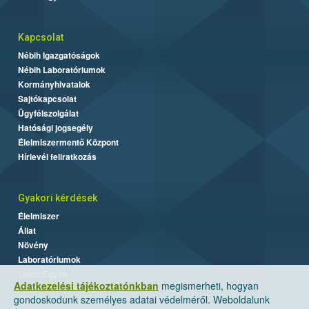
Kapcsolat
Nébih Igazgatóságok
Nébih Laboratóriumok
Kormányhivatalok
Sajtókapcsolat
Ügyfélszolgálat
Hatósági jogsegély
Élelmiszermentő Központ
Hírlevél feliratkozás
Gyakori kérdések
Élelmiszer
Állat
Növény
Laboratóriumok
Labor/Egyéb
Adatkezelési tájékoztatónkban
megismerheti, hogyan
gondoskodunk személyes adatai védelméről. Weboldalunk