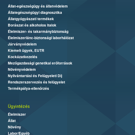
Állat-egészségügy és állatvédelem
Állategészségügyi diagnosztika
Állatgyógyászati termékek
Borászat és alkoholos italok
Élelmiszer- és takarmánybiztonság
Élelmiszerlánc-biztonsági laborhálózat
Járványvédelem
Kiemelt ügyek, EUTR
Kockázatkezelés
Mezőgazdasági genetikai erőforrások
Növényvédelem
Nyilvántartási és Felügyeleti Díj
Rendszerszervezés és felügyelet
Termékpálya-ellenőrzés
Ügyintézés
Élelmiszer
Állat
Növény
Labor/Egyéb