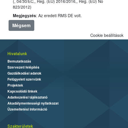
(, 04/30/EC,, Reg. (EU) 2016/2016,, Reg. (EU) No
823/2012)
Megjegyzés
: Az eredeti RMS DE volt.
Mégsem
Cookie beállítások
Hivatalunk
Bemutatkozás
Szervezeti felépítés
Gazdálkodási adatok
Felügyeleti szervünk
Projektek
Kapcsolódó linkek
Adatkezelési tájékoztató
Akadálymentességi nyilatkozat
Üzemeltetési információ
Szakterületek