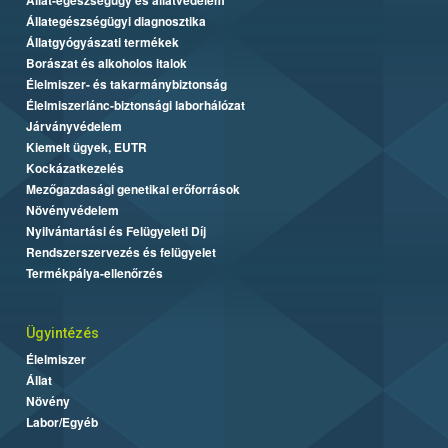
Állategészségügyi diagnosztika
Állatgyógyászati termékek
Borászat és alkoholos italok
Élelmiszer- és takarmánybiztonság
Élelmiszerlánc-biztonsági laborhálózat
Járványvédelem
Kiemelt ügyek, EUTR
Kockázatkezelés
Mezőgazdasági genetikai erőforrások
Növényvédelem
Nyilvántartási és Felügyeleti Díj
Rendszerszervezés és felügyelet
Termékpálya-ellenőrzés
Ügyintézés
Élelmiszer
Állat
Növény
Labor/Egyéb