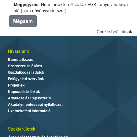
Megjegyzés
: Nem tartozik a 91/414 / EGK irányelv hatálya
alá (nem növényvédő szer)
Mégsem
Cookie beállítások
Hivatalunk
Bemutatkozás
Szervezeti felépítés
Gazdálkodási adatok
Felügyeleti szervünk
Projektek
Kapcsolódó linkek
Adatkezelési tájékoztató
Akadálymentességi nyilatkozat
Üzemeltetési információ
Szakterületek
Állat-egészségügy és állatvédelem