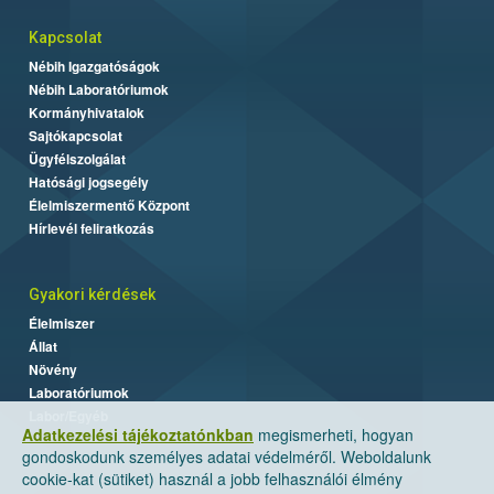
Kapcsolat
Nébih Igazgatóságok
Nébih Laboratóriumok
Kormányhivatalok
Sajtókapcsolat
Ügyfélszolgálat
Hatósági jogsegély
Élelmiszermentő Központ
Hírlevél feliratkozás
Gyakori kérdések
Élelmiszer
Állat
Növény
Laboratóriumok
Labor/Egyéb
Adatkezelési tájékoztatónkban
megismerheti, hogyan
gondoskodunk személyes adatai védelméről. Weboldalunk
cookie-kat (sütiket) használ a jobb felhasználói élmény