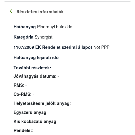
Részletes információk
Hatóanyag
Piperonyl butoxide
Kategória
Synergist
1107/2009 EK Rendelet szerinti állapot
Not PPP
Hatóanyag lejárati idő
-
További részletek:
Jóváhagyás dátuma
: -
RMS
: -
Co-RMS
: -
Helyettesítésre jelölt anyag
: -
Egyszerű anyag
: -
Kis kockázatú anyag
: -
Rendelet
: -