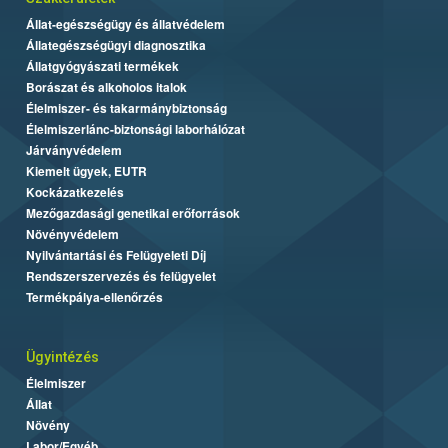
Állat-egészségügy és állatvédelem
Állategészségügyi diagnosztika
Állatgyógyászati termékek
Borászat és alkoholos italok
Élelmiszer- és takarmánybiztonság
Élelmiszerlánc-biztonsági laborhálózat
Járványvédelem
Kiemelt ügyek, EUTR
Kockázatkezelés
Mezőgazdasági genetikai erőforrások
Növényvédelem
Nyilvántartási és Felügyeleti Díj
Rendszerszervezés és felügyelet
Termékpálya-ellenőrzés
Ügyintézés
Élelmiszer
Állat
Növény
Labor/Egyéb