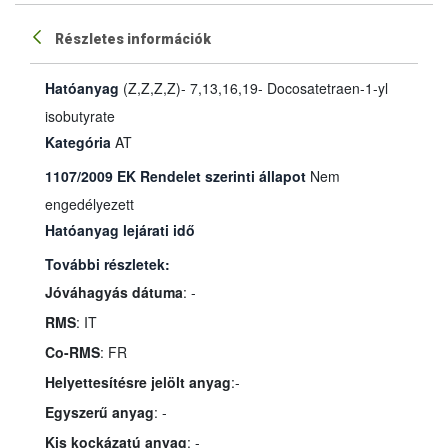
Részletes információk
Hatóanyag
(Z,Z,Z,Z)- 7,13,16,19- Docosatetraen-1-yl
isobutyrate
Kategória
AT
1107/2009 EK Rendelet szerinti állapot
Nem
engedélyezett
Hatóanyag lejárati idő
További részletek:
Jóváhagyás dátuma
: -
RMS
: IT
Co-RMS
: FR
Helyettesítésre jelölt anyag
:-
Egyszerű anyag
: -
Kis kockázatú anyag
: -