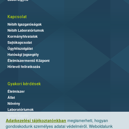
Kapcsolat
Nébih Igazgatóságok
Nébih Laboratóriumok
Kormányhivatalok
Sajtókapcsolat
Ügyfélszolgálat
Hatósági jogsegély
Élelmiszermentő Központ
Hírlevél feliratkozás
Gyakori kérdések
Élelmiszer
Állat
Növény
Laboratóriumok
Labor/Egyéb
Adatkezelési tájékoztatónkban
megismerheti, hogyan
gondoskodunk személyes adatai védelméről. Weboldalunk