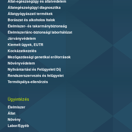
Állat-egészségügy és állatvédelem
Állategészségügyi diagnosztika
Állatgyógyászati termékek
Borászat és alkoholos italok
Élelmiszer- és takarmánybiztonság
Élelmiszerlánc-biztonsági laborhálózat
Járványvédelem
Kiemelt ügyek, EUTR
Kockázatkezelés
Mezőgazdasági genetikai erőforrások
Növényvédelem
Nyilvántartási és Felügyeleti Díj
Rendszerszervezés és felügyelet
Termékpálya-ellenőrzés
Ügyintézés
Élelmiszer
Állat
Növény
Labor/Egyéb