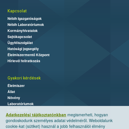
Kapcsolat
Nébih Igazgatóságok
Nébih Laboratóriumok
Kormányhivatalok
Sajtókapcsolat
Ügyfélszolgálat
Hatósági jogsegély
Élelmiszermentő Központ
Hírlevél feliratkozás
Gyakori kérdések
Élelmiszer
Állat
Növény
Laboratóriumok
Labor/Egyéb
Adatkezelési tájékoztatónkban
megismerheti, hogyan
gondoskodunk személyes adatai védelméről. Weboldalunk
cookie-kat (sütiket) használ a jobb felhasználói élmény