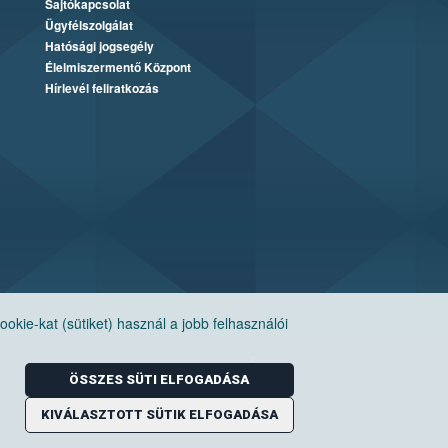
Sajtókapcsolat
Ügyfélszolgálat
Hatósági jogsegély
Élelmiszermentő Központ
Hírlevél feliratkozás
ie-kat (sütiket) használ a jobb felhasználói
ÖSSZES SÜTI ELFOGADÁSA
KIVÁLASZTOTT SÜTIK ELFOGADÁSA