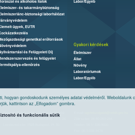
Borászat és alkoholos italok
Labor/Egyéb
Élelmiszer- és takarmánybiztonság
Élelmiszerlánc-biztonsági laborhálózat
Járványvédelem
Kiemelt ügyek, EUTR
Kockázatkezelés
Mezőgazdasági genetikai erőforrások
Gyakori kérdések
Növényvédelem
Nyilvántartási és Felügyeleti Díj
Élelmiszer
Rendszerszervezés és felügyelet
Állat
Termékpálya-ellenőrzés
Növény
Laboratóriumok
Labor/Egyéb
, hogyan gondoskodunk személyes adatai védelméről. Weboldalunk cook
jük, kattintson az „Elfogadom” gombra.
Nemzeti Élelmiszerlánc-biztonsági Hivatal
E-mail:
ugyfelszolgalat@nebih.gov.hu
tosító és funkcionális sütik
Cím: 1024 Budapest, Keleti Károly utca. 24.
Zöld szám: 06-80/263-244
Levelezési cím: 1525 Budapest. Pf. 30.
Telefon: 06-1/ 336-9000
Fax: 06-1/336-9479