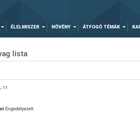
ÉLELMISZER
NÖVÉNY
ÁTFOGÓ TÉMÁK
KA
ag lista
L 11
ot
Engedélyezett