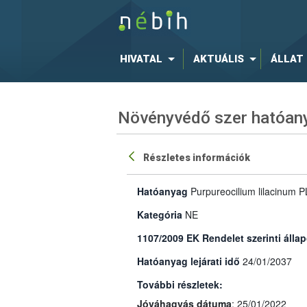
HIVATAL
AKTUÁLIS
ÁLLAT
Növényvédő szer hatóany
Részletes információk
Hatóanyag
Purpureocilium lilacinum P
Kategória
NE
1107/2009 EK Rendelet szerinti állap
Hatóanyag lejárati idő
24/01/2037
További részletek:
Jóváhagyás dátuma
: 25/01/2022