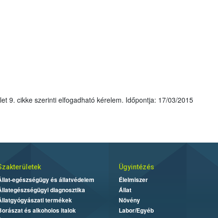
: Az 1107/2009 / EK rendelet 9. cikke szerinti elfogadható kérelem. Időpontja: 17/03/2015
Szakterületek
Ügyintézés
Állat-egészségügy és állatvédelem
Élelmiszer
Állategészségügyi diagnosztika
Állat
Állatgyógyászati termékek
Növény
Borászat és alkoholos italok
Labor/Egyéb