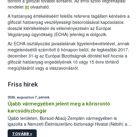
döntött a glifozát további sorsáról. Az erről szóló végrehajtási
rendelet
itt
olvasható.
A hatóanyag értékeléséért felelős referens tagállam kérésére a
glifozát hatóanyag veszélyességi besorolásával kapcsolatos
dosszié kiértékelésén és véleményezésén az Európai
Vegyianyag-ügynökség (ECHA) jelenleg is dolgozik.
Az ECHA osztályozási javaslatának figyelembevételével, annak
megjelenésétől számított 6 hónapon belül, de legkésőbb 2017.
december 31-ig az Európai Bizottságnak döntést kell hoznia a
glifozát hatóanyag engedélyének 10 vagy 15 évre történő
megújításáról vagy a visszavonásról.
Friss hírek
2026. augusztus 7, péntek
Újabb vármegyében jelent meg a kőrisrontó
karcsúdíszbogár
Újabb területen, Borsod-Abaúj-Zemplén vármegyében is
igazolta a Nemzeti Élelmiszerlánc-biztonsági Hivatal (Nébih) a
kőrisrontó karcsúdíszbogár (Agrilus planipennis) jelenlétét. A
TOVÁBB >
kártevőt nem csak színcsapdában találták meg, de már fertőzött