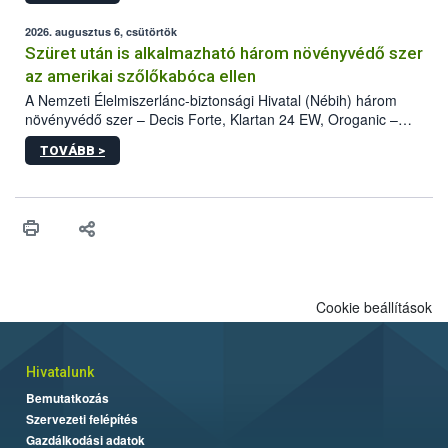
fában is azonosították. A növényvédelmi szakemberek folytatják
az intenzív felderítést, emellett az intézkedéseket a szlovák
2026. augusztus 6, csütörtök
hatósággal is összehangolják a terjedés megállítása érdekében.
Szüret után is alkalmazható három növényvédő szer
az amerikai szőlőkabóca ellen
A Nemzeti Élelmiszerlánc-biztonsági Hivatal (Nébih) három
növényvédő szer – Decis Forte, Klartan 24 EW, Oroganic –
engedélyokiratát módosította, így azok a szüretet követően,
TOVÁBB >
egészen a vesszőérettség (BBCH 91) stádiumáig
felhasználhatóak a szőlőben. A kiterjesztések célja, hogy a korai
érésű szőlőkben is legyen lehetőség a károsító elleni további
védekezésre. Az Oroganic készítmény kis kiszerelésben kiskerti
felhasználók számára is elérhető és ökológiai termesztésben is
engedélyezett.
Cookie beállítások
Hivatalunk
Bemutatkozás
Szervezeti felépítés
Gazdálkodási adatok