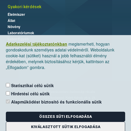
Gyakori kérdések
Élelmiszer
Állat
Növény
Laboratóriumok
Labor/Egyéb
Adatkezelési tájékoztatónkban
megismerheti, hogyan
gondoskodunk személyes adatai védelméről. Weboldalunk
cookie-kat (sütiket) használ a jobb felhasználói élmény
érdekében, melynek biztosításához kérjük, kattintson az
„Elfogadom” gombra.
Statisztikai célú sütik
Nemzeti Élelmiszerlánc-biztonsági Hivatal
Hirdetési célú sütik
Cím: 1024 Budapest, Keleti Károly utca. 24.
Alapműködést biztosító és funkcionális sütik
Levelezési cím: 1525 Budapest. Pf. 30.
ÖSSZES SÜTI ELFOGADÁSA
E-mail:
ugyfelszolgalat@nebih.gov.hu
Zöld szám: 06-80/263-244
KIVÁLASZTOTT SÜTIK ELFOGADÁSA
Telefon: 06-1/ 336-9000