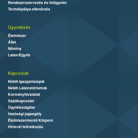
Rendszerszervezés és felügyelet
Termékpálya-ellenőrzés
Ügyintézés
Élelmiszer
Állat
Növény
Labor/Egyéb
Kapcsolat
Nébih Igazgatóságok
Nébih Laboratóriumok
Kormányhivatalok
Sajtókapcsolat
Ügyfélszolgálat
Hatósági jogsegély
Élelmiszermentő Központ
Hírlevél feliratkozás