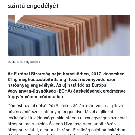
szintű engedélyét
2016. július 6, szerda
Az Európai Bizottság saját hatáskörben, 2017. december
31-ig meghosszabbította a glifozát növényvédő szer
hatóanyag engedélyét. Az új határidő az Európai
Vegyianyag-ügynökség (ECHA) értékelésének eredménye
függvényében módosulhat.
Döntéshozatal nélkül 2016. június 30-án lejárt volna a glifozát
növényvédő szer hatóanyag engedélye. Mivel a glifozát
toxikológiai tulajdonsága tekintetében nincs egységes szakmai
álláspont és a felelős Állandó Bizottság nem tudott közös
álláspontra jutni, ezért az Európai Bizottság saját hatáskörben