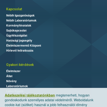
Kapcsolat
Nébih Igazgatóságok
Nébih Laboratóriumok
Kormányhivatalok
Sajtókapcsolat
Ügyfélszolgálat
Hatósági jogsegély
Élelmiszermentő Központ
Hírlevél feliratkozás
Gyakori kérdések
Élelmiszer
Állat
Növény
Laboratóriumok
Labor/Egyéb
Adatkezelési tájékoztatónkban
megismerheti, hogyan
gondoskodunk személyes adatai védelméről. Weboldalunk
cookie-kat (sütiket) használ a jobb felhasználói élmény