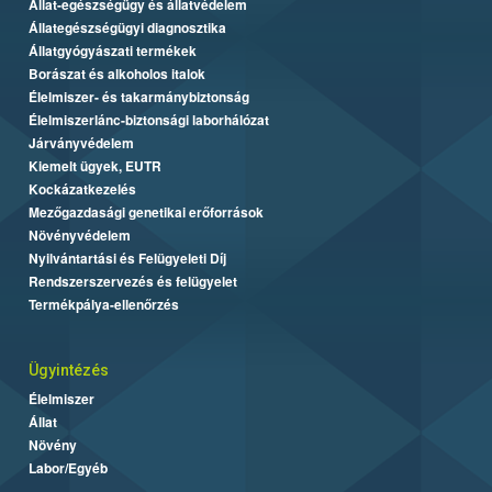
Állat-egészségügy és állatvédelem
Állategészségügyi diagnosztika
Állatgyógyászati termékek
Borászat és alkoholos italok
Élelmiszer- és takarmánybiztonság
Élelmiszerlánc-biztonsági laborhálózat
Járványvédelem
Kiemelt ügyek, EUTR
Kockázatkezelés
Mezőgazdasági genetikai erőforrások
Növényvédelem
Nyilvántartási és Felügyeleti Díj
Rendszerszervezés és felügyelet
Termékpálya-ellenőrzés
Ügyintézés
Élelmiszer
Állat
Növény
Labor/Egyéb