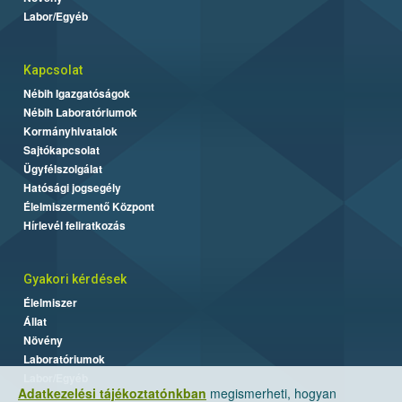
Labor/Egyéb
Kapcsolat
Nébih Igazgatóságok
Nébih Laboratóriumok
Kormányhivatalok
Sajtókapcsolat
Ügyfélszolgálat
Hatósági jogsegély
Élelmiszermentő Központ
Hírlevél feliratkozás
Gyakori kérdések
Élelmiszer
Állat
Növény
Laboratóriumok
Labor/Egyéb
Adatkezelési tájékoztatónkban
megismerheti, hogyan