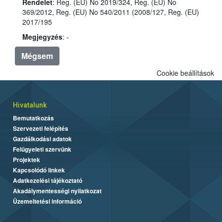
Rendelet
: Reg. (EU) No 2019/324, Reg. (EU) No
369/2012, Reg. (EU) No 540/2011 (2008/127, Reg. (EU)
2017/195
Megjegyzés
: -
Mégsem
Cookie beállítások
Hivatalunk
Bemutatkozás
Szervezeti felépítés
Gazdálkodási adatok
Felügyeleti szervünk
Projektek
Kapcsolódó linkek
Adatkezelési tájékoztató
Akadálymentességi nyilatkozat
Üzemeltetési információ