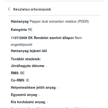
Részletes információk
Hatóanyag
Pepper dust extraction residue (PDER)
Kategória
RE
1107/2009 EK Rendelet szerinti állapot
Nem
engedélyezett
Hatóanyag lejárati idő
További részletek:
Jóváhagyás dátuma
: -
RMS
: BE
Co-RMS
: IE
Helyettesítésre jelölt anyag
: -
Egyszerű anyag
: -
Kis kockázatú anyag
: -