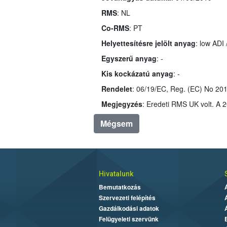
RMS
: NL
Co-RMS
: PT
Helyettesítésre jelölt anyag
: low ADI
Egyszerű anyag
: -
Kis kockázatú anyag
: -
Rendelet
Megjegyzés
Mégsem
Hivatalunk
Bemutatkozás
Szervezeti felépítés
Gazdálkodási adatok
Felügyeleti szervünk