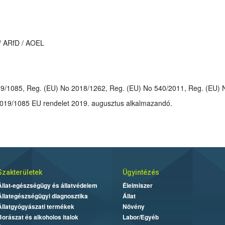
 / ARfD / AOEL
: Eredeti RMS UK volt. A 2019/1085 EU rendelet 2019. augusztus alkalmazandó.
Szakterületek
Ügyintézés
Állat-egészségügy és állatvédelem
Élelmiszer
Állategészségügyi diagnosztika
Állat
Állatgyógyászati termékek
Növény
Borászat és alkoholos italok
Labor/Egyéb