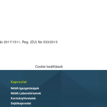
: 06/19/EC, Reg. (EC) No 2019/1085, Reg. (EU) No 2018/1262, Reg. (EU) No 540/2011, Reg. (EU) No 2017/1511, Reg. (EU) No 533/2013
Cookie beállítások
Kapcsolat
Nébih Igazgatóságok
Nébih Laboratóriumok
Kormányhivatalok
Sajtókapcsolat