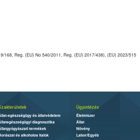
: 2008/107, Reg. (EU) No 2019/168, Reg. (EU) No 540/2011, Reg. (EU) 2017/438), (EU) 2023/515
Szakterületek
Ügyintézés
Állat-egészségügy és állatvédelem
Élelmiszer
Állategészségügyi diagnosztika
Állat
Állatgyógyászati termékek
Növény
Borászat és alkoholos italok
Labor/Egyéb