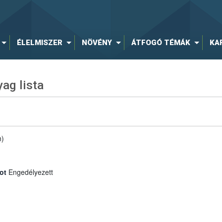
ÉLELMISZER
NÖVÉNY
ÁTFOGÓ TÉMÁK
KA
ag lista
n)
ot
Engedélyezett