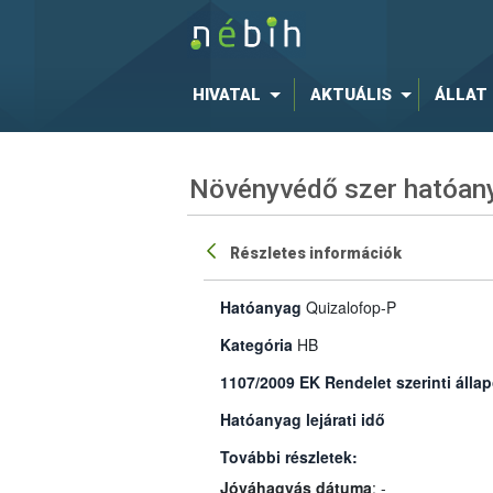
HIVATAL
AKTUÁLIS
ÁLLAT
Növényvédő szer hatóany
Részletes információk
Hatóanyag
Quizalofop-P
Kategória
HB
1107/2009 EK Rendelet szerinti állap
Hatóanyag lejárati idő
További részletek:
Jóváhagyás dátuma
: -