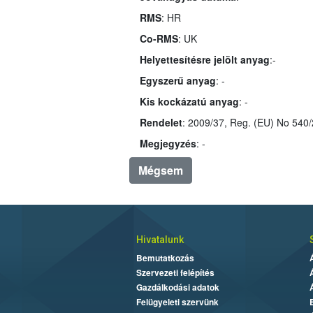
RMS
: HR
Co-RMS
: UK
Helyettesítésre jelölt anyag
:-
Egyszerű anyag
: -
Kis kockázatú anyag
: -
Rendelet
: 2009/37, Reg. (EU) No 540
Megjegyzés
: -
Mégsem
Hivatalunk
Bemutatkozás
Szervezeti felépítés
Gazdálkodási adatok
Felügyeleti szervünk